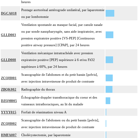
heures
Pontage aortorénal antérograde unilatéral, par laparotomie
DGCA018
ou par lombotomie
Ventilation spontanée au masque facial, par canule nasale
ou par sonde nasopharyngée, sans aide inspiratoire, avec
GLLD003
pression expiratoire positive [VS-PEP] [Continuous
positive airway pressure] [CPAP], par 24 heures
Ventilation mécanique intratrachéale avec pression
GLLD008
expiratoire positive [PEP] supérieure à 6 et/ou FiO2
supérieure à 60%, par 24 heures
Scanographie de l'abdomen et du petit bassin [pelvis],
ZCQH001
avec injection intraveineuse de produit de contraste
ZBQK002
Radiographie du thorax
Échographie-doppler transthoracique du coeur et des
DZQM005
vaisseaux intrathoraciques, au lit du malade
YYYY015
Forfait de réanimation niveau A
Scanographie de l'abdomen ou du petit bassin [pelvis],
ZCQH002
avec injection intraveineuse de produit de contraste
HMFA007
Cholécystectomie, par laparotomie