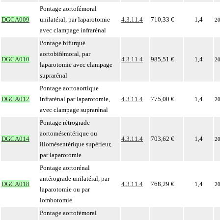
Pontage aortofémoral
DGCA009
unilatéral, par laparotomie
4.3.11.4
710,33 €
1,4
2
avec clampage infrarénal
Pontage bifurqué
aortobifémoral, par
DGCA010
4.3.11.4
985,51 €
1,4
2
laparotomie avec clampage
suprarénal
Pontage aortoaortique
DGCA012
infrarénal par laparotomie,
4.3.11.4
775,00 €
1,4
2
avec clampage suprarénal
Pontage rétrograde
aortomésentérique ou
DGCA014
4.3.11.4
703,62 €
1,4
2
iliomésentérique supérieur,
par laparotomie
Pontage aortorénal
antérograde unilatéral, par
DGCA018
4.3.11.4
768,29 €
1,4
2
laparotomie ou par
lombotomie
Pontage aortofémoral