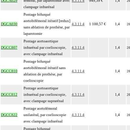
DGCA029
fémoral, par laparotomie avec
4.3.11.4
949,39 €
1,4
2
clampage infrarénal
Pontage bifurqué
aortobifémoral itératif [redux]
DGCA030
4.3.11.4
1 100,57 €
1,4
2
sans ablation de prothèse, par
laparotomie
Pontage aortoaortique
DGCC807
infrarénal par coelioscopie,
4.3.11.4
1,4
2
avec clampage infrarénal
Pontage bifurqué
aortobifémoral itératif sans
DGCC810
4.3.11.4
1,4
2
ablation de prothèse, par
coelioscopie
Pontage aortoaortique
DGCC812
infrarénal par coelioscopie,
4.3.11.4
1,4
2
avec clampage suprarénal
Pontage aortofémoral
DGCC822
unilatéral, par coelioscopie
4.3.11.4
1,4
2
avec clampage infrarénal
Pontage bifurqué