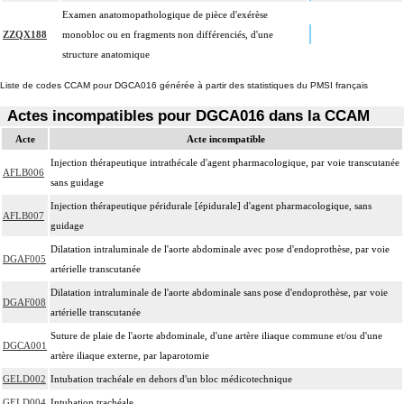
Examen anatomopathologique de pièce d'exérèse
ZZQX188
monobloc ou en fragments non différenciés, d'une
structure anatomique
Liste de codes CCAM pour DGCA016 générée à partir des statistiques du PMSI français
Actes incompatibles pour DGCA016 dans la CCAM
Acte
Acte incompatible
Injection thérapeutique intrathécale d'agent pharmacologique, par voie transcutanée
AFLB006
sans guidage
Injection thérapeutique péridurale [épidurale] d'agent pharmacologique, sans
AFLB007
guidage
Dilatation intraluminale de l'aorte abdominale avec pose d'endoprothèse, par voie
DGAF005
artérielle transcutanée
Dilatation intraluminale de l'aorte abdominale sans pose d'endoprothèse, par voie
DGAF008
artérielle transcutanée
Suture de plaie de l'aorte abdominale, d'une artère iliaque commune et/ou d'une
DGCA001
artère iliaque externe, par laparotomie
GELD002
Intubation trachéale en dehors d'un bloc médicotechnique
GELD004
Intubation trachéale