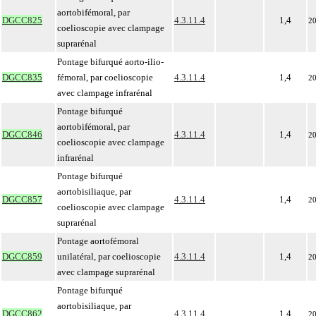
aortobifémoral, par
DGCC825
4.3.11.4
1,4
2
coelioscopie avec clampage
suprarénal
Pontage bifurqué aorto-ilio-
DGCC835
fémoral, par coelioscopie
4.3.11.4
1,4
2
avec clampage infrarénal
Pontage bifurqué
aortobifémoral, par
DGCC846
4.3.11.4
1,4
2
coelioscopie avec clampage
infrarénal
Pontage bifurqué
aortobisiliaque, par
DGCC857
4.3.11.4
1,4
2
coelioscopie avec clampage
suprarénal
Pontage aortofémoral
DGCC859
unilatéral, par coelioscopie
4.3.11.4
1,4
2
avec clampage suprarénal
Pontage bifurqué
aortobisiliaque, par
DGCC862
4.3.11.4
1,4
2