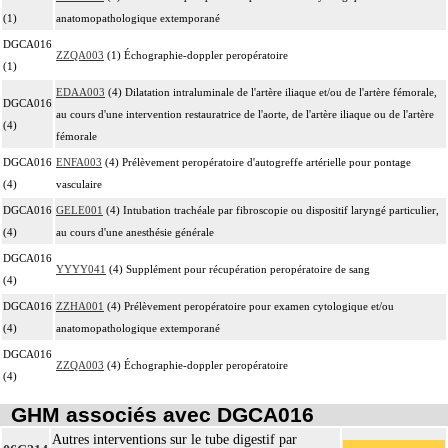
(1)
anatomopathologique extemporané
DGCA016
ZZQA003
(1) Échographie-doppler peropératoire
(1)
EDAA003
(4) Dilatation intraluminale de l'artère iliaque et/ou de l'artère fémorale,
DGCA016
au cours d'une intervention restauratrice de l'aorte, de l'artère iliaque ou de l'artère
(4)
fémorale
DGCA016
ENFA003
(4) Prélèvement peropératoire d'autogreffe artérielle pour pontage
(4)
vasculaire
DGCA016
GELE001
(4) Intubation trachéale par fibroscopie ou dispositif laryngé particulier,
(4)
au cours d'une anesthésie générale
DGCA016
YYYY041
(4) Supplément pour récupération peropératoire de sang
(4)
DGCA016
ZZHA001
(4) Prélèvement peropératoire pour examen cytologique et/ou
(4)
anatomopathologique extemporané
DGCA016
ZZQA003
(4) Échographie-doppler peropératoire
(4)
GHM associés avec DGCA016
Autres interventions sur le tube digestif par