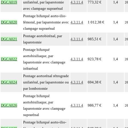
DGCA019
unilatéral, par laparotomie
4.3.11.4
773,32 €
1,4
2
avec clampage suprarénal
Pontage bifurqué aorto-ilio-
DGCA020
fémoral, par laparotomie avec
4.3.11.4
1 012,38 €
1,4
2
clampage suprarénal
Pontage aortobirénal, par
DGCA021
4.3.11.4
985,51 €
1,4
2
laparotomie
Pontage bifurqué
aortobisiliaque, par
DGCA022
4.3.11.4
923,78 €
1,4
2
laparotomie avec clampage
infrarénal
Pontage aortorénal rétrograde
DGCA024
unilatéral, par laparotomie ou
4.3.11.4
694,38 €
1,4
2
par lombotomie
Pontage bifurqué
aortobisiliaque, par
DGCA026
4.3.11.4
986,77 €
1,4
2
laparotomie avec clampage
suprarénal
Pontage bifurqué aorto-ilio-