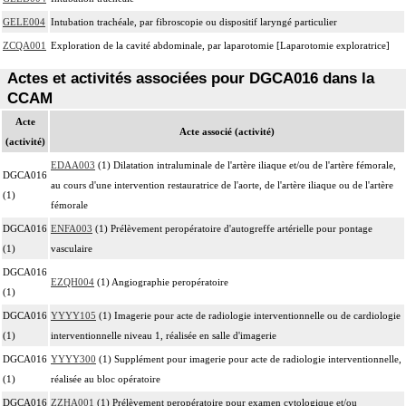
GELE004
Intubation trachéale, par fibroscopie ou dispositif laryngé particulier
ZCQA001
Exploration de la cavité abdominale, par laparotomie [Laparotomie exploratrice]
Actes et activités associées pour DGCA016 dans la
CCAM
Acte
Acte associé (activité)
(activité)
EDAA003
(1) Dilatation intraluminale de l'artère iliaque et/ou de l'artère fémorale,
DGCA016
au cours d'une intervention restauratrice de l'aorte, de l'artère iliaque ou de l'artère
(1)
fémorale
DGCA016
ENFA003
(1) Prélèvement peropératoire d'autogreffe artérielle pour pontage
(1)
vasculaire
DGCA016
EZQH004
(1) Angiographie peropératoire
(1)
DGCA016
YYYY105
(1) Imagerie pour acte de radiologie interventionnelle ou de cardiologie
(1)
interventionnelle niveau 1, réalisée en salle d'imagerie
DGCA016
YYYY300
(1) Supplément pour imagerie pour acte de radiologie interventionnelle,
(1)
réalisée au bloc opératoire
DGCA016
ZZHA001
(1) Prélèvement peropératoire pour examen cytologique et/ou