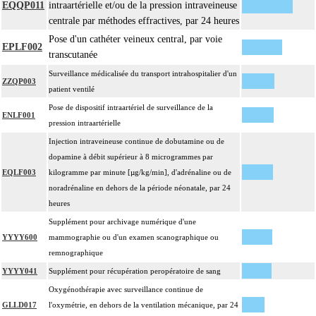
EQQP011
intraartérielle et/ou de la pression intraveineuse
- décision d'arrêt circulatoire
centrale par méthodes effractives, par 24 heures
- définition des protocoles de remplissage
Pose d'un cathéter veineux central, par voie
- décision de cardioplégie
EPLF002
transcutanée
- décision d'assistance circulatoire.
Surveillance médicalisée du transport intrahospitalier d'un
4
La suture d'un vaisseau inclut l'angioplastie d'élargissement.
ZZQP003
patient ventilé
4
Le pontage artériel inclut la thromboendartériectomie de contigüité.
Pose de dispositif intraartériel de surveillance de la
Les actes sur le thorax, par thoracoscopie incluent l'évacuation de collection
ENLF001
4
pression intraartérielle
intrathoracique associée, la pose de drain pleural et/ou péricardique.
Injection intraveineuse continue de dobutamine ou de
Les actes sur le thorax, par thoracotomie incluent l'évacuation de collection
4
dopamine à débit supérieur à 8 microgrammes par
intrathoracique associée, la pose de drain pleural et/ou péricardique.
EQLF003
kilogramme par minute [µg/kg/min], d'adrénaline ou de
Les actes avec dérivation vasculaire [shunt] incluent la pose d'une dérivation
4
noradrénaline en dehors de la période néonatale, par 24
inerte ou pulsée, et son ablation.
heures
Facturation : les suppléments de numérisation ou la radioscopie de longue
Supplément pour archivage numérique d'une
4
durée sous ampli de brillance (chapitre 19) ne peuvent pas être facturés avec les
YYYY600
mammographie ou d'un examen scanographique ou
actes diagnostiques ou thérapeutiques de radiologie vasculaire
remnographique
YYYY041
Supplément pour récupération peropératoire de sang
Oxygénothérapie avec surveillance continue de
GLLD017
l'oxymétrie, en dehors de la ventilation mécanique, par 24