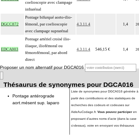
coelioscopie avec clampage
infrarénal
Pontage bifurqué aorto-ilio-
DGCC872
fémoral, par coelioscopie
4.3.11.4
1,4
2
avec clampage suprarénal
Pontage artériel croisé ilio-
iliaque, iliofémoral ou
EDCA003
4.3.11.4
546,15 €
1,4
2
fémorofémoral, par abord
direct
Proposer un nom alternatif pour DGCA016
Thésaurus de synonymes pour DGCA016
Liste de synonymes pour DGCA016 générée à
Pontage antérograde
partir des contributions et des statistiques de
aort.mésent sup. laparo
recherches des codeurs et codeuses sur
AideAuCodage.fr.
Vous pouvez participer
en
proposant d'autres noms d'acte (dans la case
ci-dessus), voire en envoyant vos thésaurus