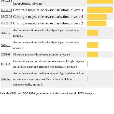
06C214
laparotomie, niveau 4
05C103
Chirurgie majeure de revascularisation, niveau 3
05C104
Chirurgie majeure de revascularisation, niveau 4
05C102
Chirurgie majeure de revascularisation, niveau 2
Autres interventions sur le tube digestif par laparotomie,
06C212
niveau 2
Autres interventions sur le tube digestif par laparotomie,
06C213
niveau 3
05C101
Chirurgie majeure de revascularisation, niveau 1
Interventions sur les reins et les uretères et chirurgie majeure
11C033
de la vessie pour une affection non tumorale, niveau 3
Autres interventions cardiothoraciques, âge supérieur à 1 an,
05C062
ou vasculaires quel que soit l'âge, avec circulation
extracorporelle, niveau 2
Liste de GHM pour DGCA016 générée à partir des statistiques du PMSI français