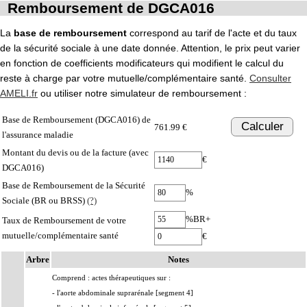
Remboursement de DGCA016
La
base de remboursement
correspond au tarif de l'acte et du taux
de la sécurité sociale à une date donnée. Attention, le prix peut varier
en fonction de coefficients modificateurs qui modifient le calcul du
reste à charge par votre mutuelle/complémentaire santé.
Consulter
AMELI.fr
ou utiliser notre simulateur de remboursement :
Base de Remboursement (DGCA016) de
Calculer
761.99 €
l'assurance maladie
Montant du devis ou de la facture (avec
€
DGCA016)
Base de Remboursement de la Sécurité
%
Sociale (BR ou BRSS)
(?)
%BR+
Taux de Remboursement de votre
mutuelle/complémentaire santé
€
Arbre
Notes
Comprend : actes thérapeutiques sur :
- l'aorte abdominale suprarénale [segment 4]