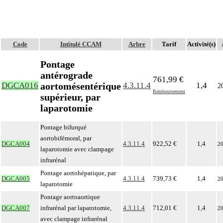
Code
Intitulé CCAM
Arbre
Tarif
Activité(s)
Pontage
antérograde
761,99 €
aortomésentérique
DGCA016
4.3.11.4
1,4
2
Remboursement
supérieur, par
laparotomie
Pontage bifurqué
aortobifémoral, par
DGCA004
4.3.11.4
922,52 €
1,4
2
laparotomie avec clampage
infrarénal
Pontage aortohépatique, par
DGCA005
4.3.11.4
739,73 €
1,4
2
laparotomie
Pontage aortoaortique
DGCA007
infrarénal par laparotomie,
4.3.11.4
712,01 €
1,4
2
avec clampage infrarénal