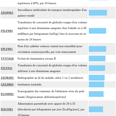
supérieure à 60%, par 24 heures
Surveillance médicalisée du transport intrahospitalier d'un
ZZQP003
patient ventilé
Transfusion de concentré de globules rouges d'un volume
supérieur à une demimasse sanguine chez l'adulte ou à 40
FELF004
millilitres par kilogramme [ml/kg] chez le nouveau-né en
moins de 24 heures
Pose d'un cathéter veineux central non tunnellisé pour
EPLF005
circulation extracorporelle, par voie transcutanée
YYYY020
Forfait de réanimation niveau B
Transfusion de concentré de globules rouges d'un volume
FELF011
inférieur à une demimasse sanguine
ZZQK002
Radiographie au lit du malade, selon 1 ou 2 incidences
GELD004
Intubation trachéale
Scanographie des vaisseaux de l'abdomen et/ou du petit
ELQH002
bassin [Angioscanner abdominopelvien]
Alimentation parentérale avec apport de 20 à 35
HSLF002
kilocalories par kilogramme par jour [kcal/kg/jour], par
24 heures