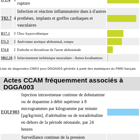
4
résection d'un axe ou d'une structure vasculaire avec reconstruction par greffe
rupture
ou prothèse.
Infection et réaction inflammatoire dues à d'autres
Par thoracotomie, on entend : tout abord de la cavité thoracique - sternotomie,
T82.7
4
prothèses, implants et greffes cardiaques et
4
thoracotomie latérale, thoracotomie postérieure.
vasculaires
La circulation extracorporelle [CEC] pour acte intrathoracique inclut, pour le
R57.1
3
Choc hypovolémique
chirurgien, l'installation, la conduite de la circulation extracorporelle, et son
I71.3
2
Anévrisme aortique abdominal, rompu
ablation. Elle inclut les responsabilités suivantes :
I74.0
2
Embolie et thrombose de l'aorte abdominale
- décision de l'indication et choix de la technique
M62.28
3
Infarcissement ischémique musculaire - Autres localisations
- pose et ablation des canules
4
- choix du niveau d'hypothermie
Liste de diagnostics CIM10 pour DGGA003 générée à partir des statistiques du PMSI français
- choix du débit de CEC
Actes CCAM fréquemment associés à
- décision d'arrêt circulatoire
DGGA003
- définition des protocoles de remplissage
- décision de cardioplégie
Injection intraveineuse continue de dobutamine
- décision d'assistance circulatoire.
ou de dopamine à débit supérieur à 8
microgrammes par kilogramme par minute
4
La suture d'un vaisseau inclut l'angioplastie d'élargissement.
EQLF003
[µg/kg/min], d'adrénaline ou de noradrénaline
4
Le pontage artériel inclut la thromboendartériectomie de contigüité.
en dehors de la période néonatale, par 24
Les actes sur le thorax, par thoracoscopie incluent l'évacuation de collection
4
heures
intrathoracique associée, la pose de drain pleural et/ou péricardique.
Surveillance continue de la pression
Les actes sur le thorax, par thoracotomie incluent l'évacuation de collection