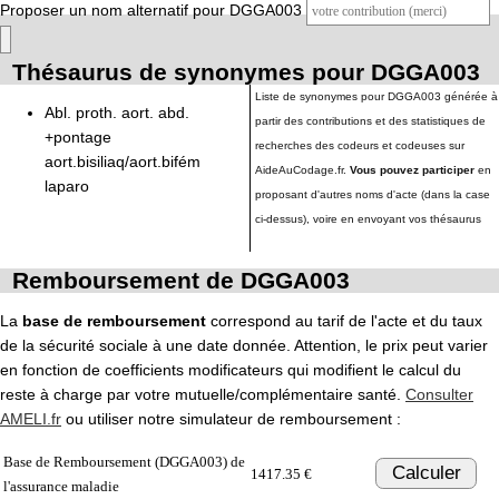
Proposer un nom alternatif pour DGGA003
Thésaurus de synonymes pour DGGA003
Liste de synonymes pour DGGA003 générée à
Abl. proth. aort. abd.
partir des contributions et des statistiques de
+pontage
recherches des codeurs et codeuses sur
aort.bisiliaq/aort.bifém
AideAuCodage.fr.
Vous pouvez participer
en
laparo
proposant d'autres noms d'acte (dans la case
ci-dessus), voire en envoyant vos thésaurus
Remboursement de DGGA003
La
base de remboursement
correspond au tarif de l'acte et du taux
de la sécurité sociale à une date donnée. Attention, le prix peut varier
en fonction de coefficients modificateurs qui modifient le calcul du
reste à charge par votre mutuelle/complémentaire santé.
Consulter
AMELI.fr
ou utiliser notre simulateur de remboursement :
Base de Remboursement (DGGA003) de
Calculer
1417.35 €
l'assurance maladie