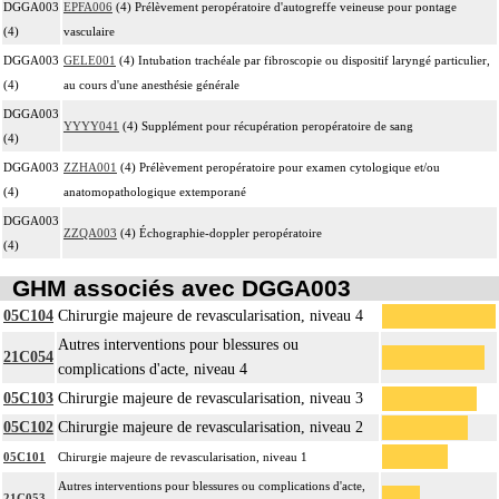
DGGA003
EPFA006
(4) Prélèvement peropératoire d'autogreffe veineuse pour pontage
(4)
vasculaire
DGGA003
GELE001
(4) Intubation trachéale par fibroscopie ou dispositif laryngé particulier,
(4)
au cours d'une anesthésie générale
DGGA003
YYYY041
(4) Supplément pour récupération peropératoire de sang
(4)
DGGA003
ZZHA001
(4) Prélèvement peropératoire pour examen cytologique et/ou
(4)
anatomopathologique extemporané
DGGA003
ZZQA003
(4) Échographie-doppler peropératoire
(4)
GHM associés avec DGGA003
05C104
Chirurgie majeure de revascularisation, niveau 4
Autres interventions pour blessures ou
21C054
complications d'acte, niveau 4
05C103
Chirurgie majeure de revascularisation, niveau 3
05C102
Chirurgie majeure de revascularisation, niveau 2
05C101
Chirurgie majeure de revascularisation, niveau 1
Autres interventions pour blessures ou complications d'acte,
21C053