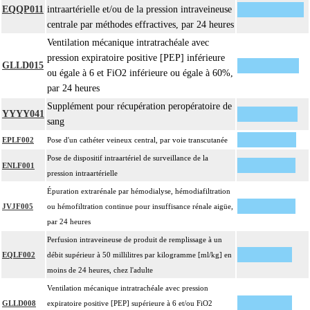
4
EQQP011
intraartérielle et/ou de la pression intraveineuse
intrathoracique associée, la pose de drain pleural et/ou péricardique.
centrale par méthodes effractives, par 24 heures
Les actes avec dérivation vasculaire [shunt] incluent la pose d'une dérivation
4
Ventilation mécanique intratrachéale avec
inerte ou pulsée, et son ablation.
pression expiratoire positive [PEP] inférieure
GLLD015
Facturation : les suppléments de numérisation ou la radioscopie de longue
ou égale à 6 et FiO2 inférieure ou égale à 60%,
4
durée sous ampli de brillance (chapitre 19) ne peuvent pas être facturés avec les
par 24 heures
actes diagnostiques ou thérapeutiques de radiologie vasculaire
Supplément pour récupération peropératoire de
YYYY041
sang
EPLF002
Pose d'un cathéter veineux central, par voie transcutanée
Pose de dispositif intraartériel de surveillance de la
ENLF001
pression intraartérielle
Épuration extrarénale par hémodialyse, hémodiafiltration
JVJF005
ou hémofiltration continue pour insuffisance rénale aigüe,
par 24 heures
Perfusion intraveineuse de produit de remplissage à un
EQLF002
débit supérieur à 50 millilitres par kilogramme [ml/kg] en
moins de 24 heures, chez l'adulte
Ventilation mécanique intratrachéale avec pression
GLLD008
expiratoire positive [PEP] supérieure à 6 et/ou FiO2