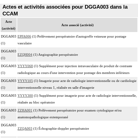
Actes et activités associées pour DGGA003 dans la
CCAM
Acte
Acte associé (activité)
(activité)
DGGA003
EPFA006
(1) Prélèvement peropératoire d'autogreffe veineuse pour pontage
(1)
vasculaire
DGGA003
EZQH004
(1) Angiographie peropératoire
(1)
DGGA003
YYYY068
(1) Supplément pour injection intravasculaire de produit de contraste
(1)
radiologique au cours d'une intervention pour pontage des membres inférieurs
DGGA003
YYYY105
(1) Imagerie pour acte de radiologie interventionnelle ou de cardiologie
(1)
interventionnelle niveau 1, réalisée en salle d'imagerie
DGGA003
YYYY300
(1) Supplément pour imagerie pour acte de radiologie interventionnelle,
(1)
réalisée au bloc opératoire
DGGA003
ZZHA001
(1) Prélèvement peropératoire pour examen cytologique et/ou
(1)
anatomopathologique extemporané
DGGA003
ZZQA003
(1) Échographie-doppler peropératoire
(1)