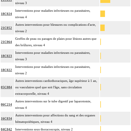
niveau 3
Interventions pour maladies infectieuses ou parasitaires,
18C024
niveau 4
Autres interventions pour blessures ou complications d'acte,
21C052
niveau 2
Greffes de peau ou parages de plaies pour lésions autres que
21C064
des brûlures, niveau 4
Interventions pour maladies infectieuses ou parasitaires,
18C023
niveau 3
Interventions pour maladies infectieuses ou parasitaires,
18C022
niveau 2
Autres interventions cardiothoraciques, âge supérieur à 1 an,
05C084
ou vasculaires quel que soit l'âge, sans circulation
extracorporelle, niveau 4
Autres interventions sur le tube digestif par laparotomie,
06C214
niveau 4
Autres interventions pour affections du sang et des organes
16C034
hématopoïétiques, niveau 4
04C042
Interventions sous thoracoscopie, niveau 2