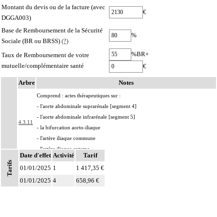
Montant du devis ou de la facture (avec
€
DGGA003)
Base de Remboursement de la Sécurité
%
Sociale (BR ou BRSS)
(?)
%BR+
Taux de Remboursement de votre
mutuelle/complémentaire santé
€
Arbre
Notes
Comprend : actes thérapeutiques sur :
- l'aorte abdominale suprarénale [segment 4]
- l'aorte abdominale infrarénale [segment 5]
4.3.11
- la bifurcation aorto-iliaque
- l'artère iliaque commune
- l'artère iliaque externe
Date d'effet
Activité
Tarif
Par résection-anastomose d'un vaisseau, on entend : résection d'un axe
Tarifs
4
01/01/2025
1
1 417,35 €
vasculaire avec restauration de la continuité par anastomose.
01/01/2025
4
658,96 €
Par recanalisation intraluminale d'un vaisseau, on entend : rétablissement de la
4
circulation dans un vaisseau par forage guidé d'une néolumière au travers d'un
obstacle totalement obstructif. Elle inclut la dilatation du vaisseau.