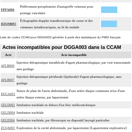
Prélèvement peropératoire d'autogreffe veineuse pour
EPFA006
pontage vasculaire
Échographie-doppler transthoracique du coeur et des
DZQM005
vaisseaux intrathoraciques, au lit du malade
Liste de codes CCAM pour DGGA003 générée à partir des statistiques du PMSI français
Actes incompatibles pour DGGA003 dans la CCAM
Acte
Acte incompatible
Injection thérapeutique intrathécale d'agent pharmacologique, par voie transcutanée
AFLB006
sans guidage
Injection thérapeutique péridurale [épidurale] d'agent pharmacologique, sans
AFLB007
guidage
Suture de plaie de l'aorte abdominale, d'une artère iliaque commune et/ou d'une
DGCA001
artère iliaque externe, par laparotomie
GELD002
Intubation trachéale en dehors d'un bloc médicotechnique
GELD004
Intubation trachéale
GELE004
Intubation trachéale, par fibroscopie ou dispositif laryngé particulier
ZCQA001
Exploration de la cavité abdominale, par laparotomie [Laparotomie exploratrice]