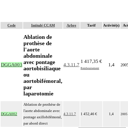
Code
Intitulé CCAM
Arbre
Tarif
Activité(s)
Act
Ablation de
prothèse de
l'aorte
abdominale
1 417,35 €
avec pontage
DGGA003
4.3.11.7
1,4
200
aortobisiliaque
Remboursement
ou
aortobifémoral,
par
laparotomie
Ablation de prothèse de
l'aorte abdominale avec
DGGA002
4.3.11.7
1 452,46 €
1,4
2005
pontage axillobifémoral,
par abord direct