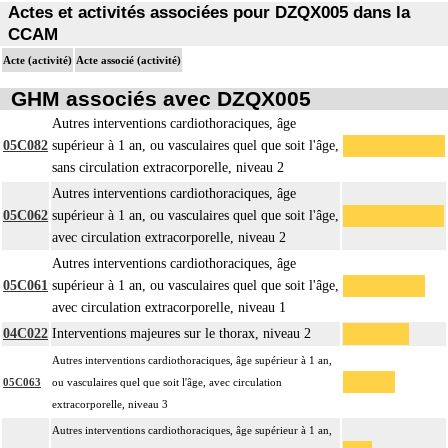
La circulation extracorporelle [CEC] pour acte intrathoracique inclut, pour le
Actes et activités associées pour DZQX005 dans la
chirurgien, l'installation, la conduite de la circulation extracorporelle, et son
CCAM
ablation. Elle inclut les responsabilités suivantes :
Acte (activité)
Acte associé (activité)
- décision de l'indication et choix de la technique
- pose et ablation des canules
GHM associés avec DZQX005
4
- choix du niveau d'hypothermie
Autres interventions cardiothoraciques, âge
- choix du débit de CEC
05C082
supérieur à 1 an, ou vasculaires quel que soit l'âge,
- décision d'arrêt circulatoire
sans circulation extracorporelle, niveau 2
- définition des protocoles de remplissage
Autres interventions cardiothoraciques, âge
- décision de cardioplégie
05C062
supérieur à 1 an, ou vasculaires quel que soit l'âge,
- décision d'assistance circulatoire.
avec circulation extracorporelle, niveau 2
4
La suture d'un vaisseau inclut l'angioplastie d'élargissement.
Autres interventions cardiothoraciques, âge
4
Le pontage artériel inclut la thromboendartériectomie de contigüité.
05C061
supérieur à 1 an, ou vasculaires quel que soit l'âge,
Les actes sur le thorax, par thoracoscopie incluent l'évacuation de collection
avec circulation extracorporelle, niveau 1
4
intrathoracique associée, la pose de drain pleural et/ou péricardique.
04C022
Interventions majeures sur le thorax, niveau 2
Les actes sur le thorax, par thoracotomie incluent l'évacuation de collection
4
Autres interventions cardiothoraciques, âge supérieur à 1 an,
intrathoracique associée, la pose de drain pleural et/ou péricardique.
05C063
ou vasculaires quel que soit l'âge, avec circulation
Les actes avec dérivation vasculaire [shunt] incluent la pose d'une dérivation
extracorporelle, niveau 3
4
inerte ou pulsée, et son ablation.
Autres interventions cardiothoraciques, âge supérieur à 1 an,
Facturation : les suppléments de numérisation ou la radioscopie de longue