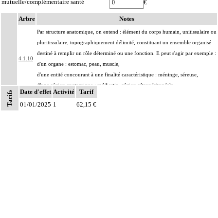
mutuelle/complémentaire santé
€
Arbre
Notes
Par structure anatomique, on entend : élément du corps humain, unitissulaire ou
pluritissulaire, topographiquement délimité, constituant un ensemble organisé
destiné à remplir un rôle déterminé ou une fonction. Il peut s'agir par exemple :
4.1.10
d'un organe : estomac, peau, muscle,
d'une entité concourant à une finalité caractéristique : méninge, séreuse,
d'une région anatomique : médiastin, région rétropéritonéale
Date d'effet
Activité
Tarif
Tarifs
Par biopsie, on entend : prélèvement sur une structure anatomique d'un
01/01/2025
1
62,15 €
4.1.10
fragment biopsique ou de fragments biopsiques multiples non distingués les uns
des autres lors du prélèvement.
Par pièce d'exérèse, on entend : exérèse partielle ou totale, monobloc ou en
4.1.10
plusieurs fragments non différenciés par le préleveur, pour chaque structure
anatomique
4.1.10
Par berge, on entend : limite de la résection [incision]
Par recoupe, on entend : exérèse supplémentaire effectuée par le préleveur, au-
4.1.10
delà des berges de l'exérèse initiale
Avec ou sans : examen de berge
Par groupe lymphonodal [ganglionnaire lymphatique], on entend : ensemble