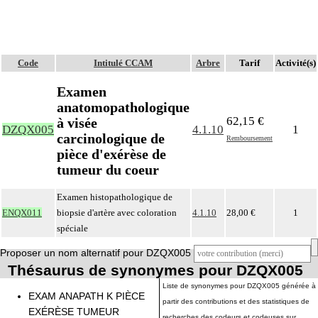
Code
Intitulé CCAM
Arbre
Tarif
Activité(s)
Examen
anatomopathologique
62,15 €
à visée
DZQX005
4.1.10
1
carcinologique de
Remboursement
pièce d'exérèse de
tumeur du coeur
Examen histopathologique de
ENQX011
biopsie d'artère avec coloration
4.1.10
28,00 €
1
spéciale
Proposer un nom alternatif pour DZQX005
Thésaurus de synonymes pour DZQX005
Liste de synonymes pour DZQX005 générée à
EXAM ANAPATH K PIÈCE
partir des contributions et des statistiques de
EXÉRÈSE TUMEUR
recherches des codeurs et codeuses sur