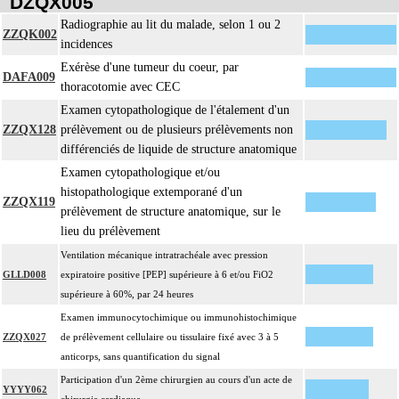
DZQX005
L'examen anatomopathologique, inclut : l'examen macroscopique et
Radiographie au lit du malade, selon 1 ou 2
4.1.10
ZZQK002
microscopique de pièce d'exérèse
incidences
L'examen anatomopathologique d'un organe inclut : l'examen du feuillet
Exérèse d'une tumeur du coeur, par
4.1.10
DAFA009
viscéral de son éventuelle séreuse
thoracotomie avec CEC
L'examen anatomopathologique de pièce d'exérèse inclut : l'échantillonnage, la
Examen cytopathologique de l'étalement d'un
fixation, l'inclusion, la préparation microscopique avec une coloration standard
ZZQX128
prélèvement ou de plusieurs prélèvements non
à base d'hémalun ou d'hématoxyline-éosine ou de phloxine avec ou sans safran,
différenciés de liquide de structure anatomique
avec ou sans photographie, l'interprétation, les éventuels réexamens aux divers
Examen cytopathologique et/ou
4.1.10
stades de réalisation, le compte rendu, le codage
histopathologique extemporané d'un
Avec ou sans : coloration spéciale
ZZQX119
prélèvement de structure anatomique, sur le
coupes sériées
lieu du prélèvement
empreinte par apposition cellulaire
Ventilation mécanique intratrachéale avec pression
écrasis cellulaire
GLLD008
expiratoire positive [PEP] supérieure à 6 et/ou FiO2
La pièce d'exérèse pour examen anatomopathologique à visée carcinologique
supérieure à 60%, par 24 heures
inclut :
Examen immunocytochimique ou immunohistochimique
les structures anatomiques ayant un rapport de continuité ou de contiguïté
ZZQX027
de prélèvement cellulaire ou tissulaire fixé avec 3 à 5
4.1.10
[organes de voisinage] quel qu'en soit le nombre
anticorps, sans quantification du signal
les éventuelles recoupes
Participation d'un 2ème chirurgien au cours d'un acte de
les noeuds [ganglions] lymphatiques ou groupes lymphonodaux
YYYY062