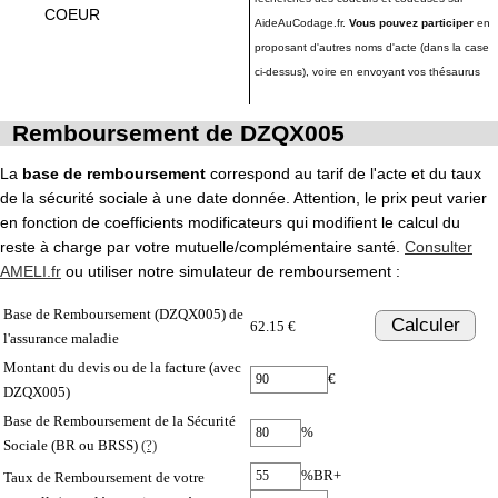
COEUR
AideAuCodage.fr.
Vous pouvez participer
en
proposant d'autres noms d'acte (dans la case
ci-dessus), voire en envoyant vos thésaurus
Remboursement de DZQX005
La
base de remboursement
correspond au tarif de l'acte et du taux
de la sécurité sociale à une date donnée. Attention, le prix peut varier
en fonction de coefficients modificateurs qui modifient le calcul du
reste à charge par votre mutuelle/complémentaire santé.
Consulter
AMELI.fr
ou utiliser notre simulateur de remboursement :
Base de Remboursement (DZQX005) de
Calculer
62.15 €
l'assurance maladie
Montant du devis ou de la facture (avec
€
DZQX005)
Base de Remboursement de la Sécurité
%
Sociale (BR ou BRSS)
(?)
%BR+
Taux de Remboursement de votre