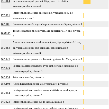
05C064
ou vasculaires quel que soit l'âge, avec circulation
4
durée sous ampli de brillance (chapitre 19) ne peuvent pas être facturés avec les
extracorporelle, niveau 4
actes diagnostiques ou thérapeutiques de radiologie vasculaire
Interventions majeures au cours de lymphomes ou de
17C021
leucémies, niveau 1
10C111
Interventions sur la thyroïde pour tumeurs malignes, niveau 1
Troubles nutritionnels divers, âge supérieur à 17 ans, niveau
10M183
3
Autres interventions cardiothoraciques, âge supérieur à 1 an,
05C083
ou vasculaires quel que soit l'âge, sans circulation
extracorporelle, niveau 3
06C042
Interventions majeures sur l'intestin grêle et le côlon, niveau 2
Pontages aortocoronariens avec cathétérisme cardiaque ou
05C043
coronarographie, niveau 3
06C034
Résections rectales, niveau 4
05K103
Actes diagnostiques par voie vasculaire, niveau 3
Pontages aortocoronariens sans cathétérisme cardiaque, ni
05C052
coronarographie, niveau 2
04C023
Interventions majeures sur le thorax, niveau 3
Pontages aortocoronariens avec cathétérisme cardiaque ou