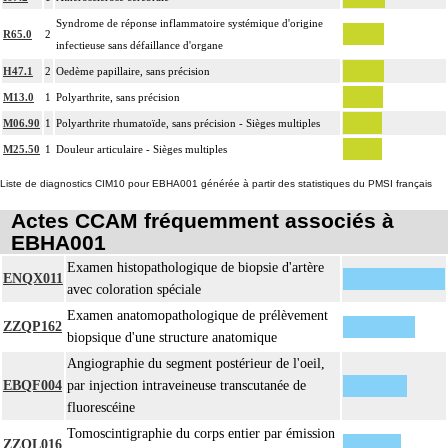
Facturation : les suppléments de numérisation ou la radioscopie de longue
Syndrome de réponse inflammatoire systémique d'origine
4
durée sous ampli de brillance (chapitre 19) ne peuvent pas être facturés avec les
R65.0
2
infectieuse sans défaillance d'organe
actes diagnostiques ou thérapeutiques de radiologie vasculaire
H47.1
2
Oedème papillaire, sans précision
M13.0
1
Polyarthrite, sans précision
M06.90
1
Polyarthrite rhumatoïde, sans précision - Sièges multiples
M25.50
1
Douleur articulaire - Sièges multiples
Liste de diagnostics CIM10 pour EBHA001 générée à partir des statistiques du PMSI français
Actes CCAM fréquemment associés à
EBHA001
Examen histopathologique de biopsie d'artère
ENQX011
avec coloration spéciale
Examen anatomopathologique de prélèvement
ZZQP162
biopsique d'une structure anatomique
Angiographie du segment postérieur de l'oeil,
EBQF004
par injection intraveineuse transcutanée de
fluorescéine
Tomoscintigraphie du corps entier par émission
ZZQL016