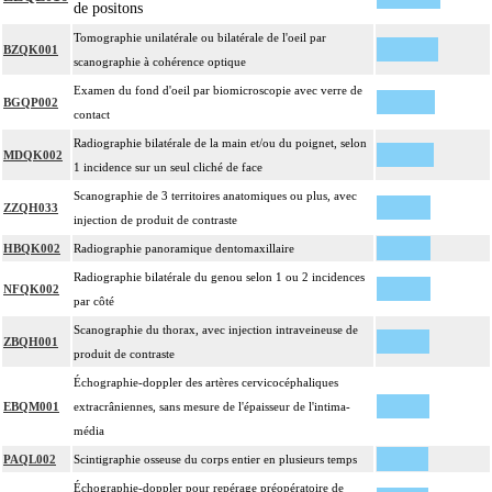
de positons
Tomographie unilatérale ou bilatérale de l'oeil par
BZQK001
scanographie à cohérence optique
Examen du fond d'oeil par biomicroscopie avec verre de
BGQP002
contact
Radiographie bilatérale de la main et/ou du poignet, selon
MDQK002
1 incidence sur un seul cliché de face
Scanographie de 3 territoires anatomiques ou plus, avec
ZZQH033
injection de produit de contraste
HBQK002
Radiographie panoramique dentomaxillaire
Radiographie bilatérale du genou selon 1 ou 2 incidences
NFQK002
par côté
Scanographie du thorax, avec injection intraveineuse de
ZBQH001
produit de contraste
Échographie-doppler des artères cervicocéphaliques
EBQM001
extracrâniennes, sans mesure de l'épaisseur de l'intima-
média
PAQL002
Scintigraphie osseuse du corps entier en plusieurs temps
Échographie-doppler pour repérage préopératoire de