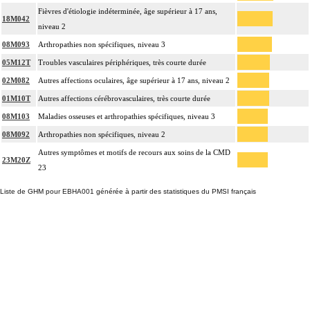
Fièvres d'étiologie indéterminée, âge supérieur à 17 ans,
18M042
niveau 2
08M093
Arthropathies non spécifiques, niveau 3
05M12T
Troubles vasculaires périphériques, très courte durée
02M082
Autres affections oculaires, âge supérieur à 17 ans, niveau 2
01M10T
Autres affections cérébrovasculaires, très courte durée
08M103
Maladies osseuses et arthropathies spécifiques, niveau 3
08M092
Arthropathies non spécifiques, niveau 2
Autres symptômes et motifs de recours aux soins de la CMD
23M20Z
23
Liste de GHM pour EBHA001 générée à partir des statistiques du PMSI français