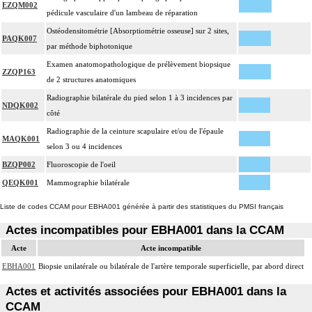
EZQM002
pédicule vasculaire d'un lambeau de réparation
Ostéodensitométrie [Absorptiométrie osseuse] sur 2 sites,
PAQK007
par méthode biphotonique
Examen anatomopathologique de prélèvement biopsique
ZZQP163
de 2 structures anatomiques
Radiographie bilatérale du pied selon 1 à 3 incidences par
NDQK002
côté
Radiographie de la ceinture scapulaire et/ou de l'épaule
MAQK001
selon 3 ou 4 incidences
BZQP002
Fluoroscopie de l'oeil
QEQK001
Mammographie bilatérale
Liste de codes CCAM pour EBHA001 générée à partir des statistiques du PMSI français
Actes incompatibles pour EBHA001 dans la CCAM
Acte
Acte incompatible
EBHA001
Biopsie unilatérale ou bilatérale de l'artère temporale superficielle, par abord direct
Actes et activités associées pour EBHA001 dans la
CCAM