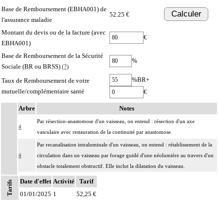
Base de Remboursement (EBHA001) de
Calculer
52.25 €
l'assurance maladie
Montant du devis ou de la facture (avec
€
EBHA001)
Base de Remboursement de la Sécurité
%
Sociale (BR ou BRSS)
(?)
%BR+
Taux de Remboursement de votre
mutuelle/complémentaire santé
€
Arbre
Notes
Par résection-anastomose d'un vaisseau, on entend : résection d'un axe
4
vasculaire avec restauration de la continuité par anastomose.
Par recanalisation intraluminale d'un vaisseau, on entend : rétablissement de la
4
circulation dans un vaisseau par forage guidé d'une néolumière au travers d'un
obstacle totalement obstructif. Elle inclut la dilatation du vaisseau.
Par endoprothèse vasculaire, on entend : prothèse vasculaire non couverte,
Date d'effet
Activité
Tarif
Tarifs
4
posée par voie vasculaire transcutanée.
01/01/2025
1
52,25 €
Par acte intravasculaire suprasélectif, on entend : acte par cathétérisme d'un
4
vaisseau par microcathéter coaxial guidé.