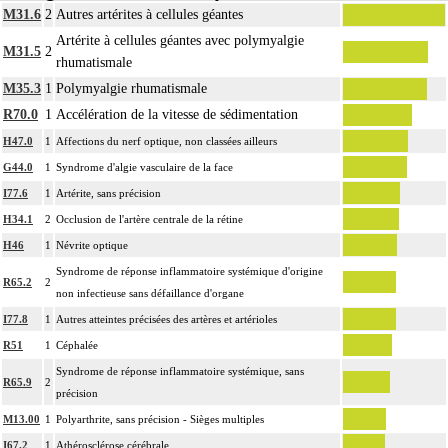
M31.6
2
Autres artérites à cellules géantes
La circulation extracorporelle [CEC] pour acte intrathoracique inclut, pour le
chirurgien, l'installation, la conduite de la circulation extracorporelle, et son
Artérite à cellules géantes avec polymyalgie
M31.5
2
ablation. Elle inclut les responsabilités suivantes :
rhumatismale
- décision de l'indication et choix de la technique
M35.3
1
Polymyalgie rhumatismale
- pose et ablation des canules
R70.0
1
Accélération de la vitesse de sédimentation
4
- choix du niveau d'hypothermie
H47.0
1
Affections du nerf optique, non classées ailleurs
- choix du débit de CEC
G44.0
1
Syndrome d'algie vasculaire de la face
- décision d'arrêt circulatoire
- définition des protocoles de remplissage
I77.6
1
Artérite, sans précision
- décision de cardioplégie
H34.1
2
Occlusion de l'artère centrale de la rétine
- décision d'assistance circulatoire.
H46
1
Névrite optique
4
La suture d'un vaisseau inclut l'angioplastie d'élargissement.
Syndrome de réponse inflammatoire systémique d'origine
R65.2
2
4
Le pontage artériel inclut la thromboendartériectomie de contigüité.
non infectieuse sans défaillance d'organe
Les actes sur le thorax, par thoracoscopie incluent l'évacuation de collection
I77.8
1
Autres atteintes précisées des artères et artérioles
4
intrathoracique associée, la pose de drain pleural et/ou péricardique.
R51
1
Céphalée
Les actes sur le thorax, par thoracotomie incluent l'évacuation de collection
Syndrome de réponse inflammatoire systémique, sans
4
R65.9
2
intrathoracique associée, la pose de drain pleural et/ou péricardique.
précision
Les actes avec dérivation vasculaire [shunt] incluent la pose d'une dérivation
M13.00
1
Polyarthrite, sans précision - Sièges multiples
4
inerte ou pulsée, et son ablation.
I67.2
1
Athérosclérose cérébrale