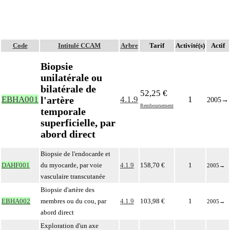
Code
Intitulé CCAM
Arbre
Tarif
Activité(s)
Actif
Biopsie
unilatérale ou
bilatérale de
52,25 €
l'artère
EBHA001
4.1.9
1
2005
→
Remboursement
temporale
superficielle, par
abord direct
Biopsie de l'endocarde et
DAHF001
du myocarde, par voie
4.1.9
158,70 €
1
2005
→
vasculaire transcutanée
Biopsie d'artère des
EBHA002
membres ou du cou, par
4.1.9
103,98 €
1
2005
→
abord direct
Exploration d'un axe