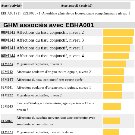
Acte (activité)
Acte associé (activité)
EBHA001 (1)
ZZLP025
(1) Anesthésie générale ou locorégionale complémentaire niveau 1
GHM associés avec EBHA001
08M142
Affections du tissu conjonctif, niveau 2
08M143
Affections du tissu conjonctif, niveau 3
08M141
Affections du tissu conjonctif, niveau 1
08M144
Affections du tissu conjonctif, niveau 4
01M223
Migraines et céphalées, niveau 3
02M042
Affections oculaires d'origine neurologique, niveau 2
08M14T
Affections du tissu conjonctif, très courte durée
02M041
Affections oculaires d'origine neurologique, niveau 1
01M222
Migraines et céphalées, niveau 2
Fièvres d'étiologie indéterminée, âge supérieur à 17 ans,
18M043
niveau 3
Affections du système nerveux sans acte opératoire avec
01K06J
anesthésie, en ambulatoire
01M22T
Migraines et céphalées, très courte durée