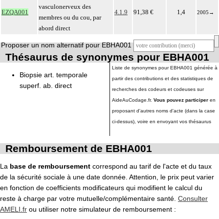
vasculonerveux des
EZQA001
4.1.9
91,38 €
1,4
2005
→
membres ou du cou, par
abord direct
Proposer un nom alternatif pour EBHA001
Thésaurus de synonymes pour EBHA001
Liste de synonymes pour EBHA001 générée à
Biopsie art. temporale
partir des contributions et des statistiques de
superf. ab. direct
recherches des codeurs et codeuses sur
AideAuCodage.fr.
Vous pouvez participer
en
proposant d'autres noms d'acte (dans la case
ci-dessus), voire en envoyant vos thésaurus
Remboursement de EBHA001
La
base de remboursement
correspond au tarif de l'acte et du taux
de la sécurité sociale à une date donnée. Attention, le prix peut varier
en fonction de coefficients modificateurs qui modifient le calcul du
reste à charge par votre mutuelle/complémentaire santé.
Consulter
AMELI.fr
ou utiliser notre simulateur de remboursement :