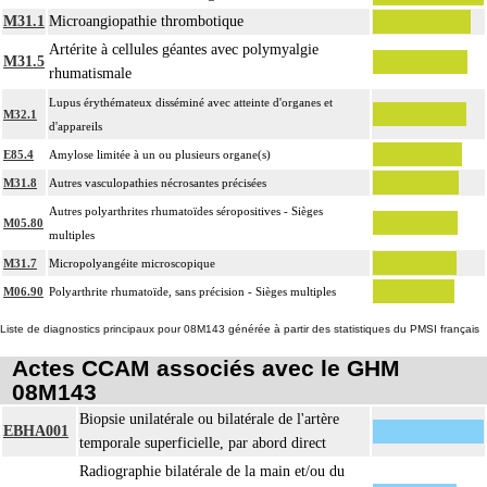
M31.1
Microangiopathie thrombotique
Artérite à cellules géantes avec polymyalgie
M31.5
rhumatismale
Lupus érythémateux disséminé avec atteinte d'organes et
M32.1
d'appareils
E85.4
Amylose limitée à un ou plusieurs organe(s)
M31.8
Autres vasculopathies nécrosantes précisées
Autres polyarthrites rhumatoïdes séropositives - Sièges
M05.80
multiples
M31.7
Micropolyangéite microscopique
M06.90
Polyarthrite rhumatoïde, sans précision - Sièges multiples
Liste de diagnostics principaux pour 08M143 générée à partir des statistiques du PMSI français
Actes CCAM associés avec le GHM
08M143
Biopsie unilatérale ou bilatérale de l'artère
EBHA001
temporale superficielle, par abord direct
Radiographie bilatérale de la main et/ou du