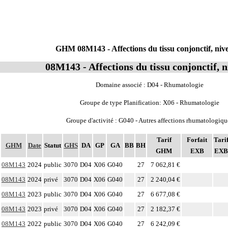
GHM 08M143 - Affections du tissu conjonctif, niv
08M143 - Affections du tissu conjonctif, 
Domaine associé : D04 - Rhumatologie
Groupe de type Planification: X06 - Rhumatologie
Groupe d'activité : G040 - Autres affections rhumatologiqu
Tarif
Forfait
Tari
GHM
Date
Statut
GHS
DA
GP
GA
BB
BH
GHM
EXB
EXB
08M143
2024
public
3070
D04
X06
G040
27
7 062,81 €
08M143
2024
privé
3070
D04
X06
G040
27
2 240,04 €
08M143
2023
public
3070
D04
X06
G040
27
6 677,08 €
08M143
2023
privé
3070
D04
X06
G040
27
2 182,37 €
08M143
2022
public
3070
D04
X06
G040
27
6 242,09 €