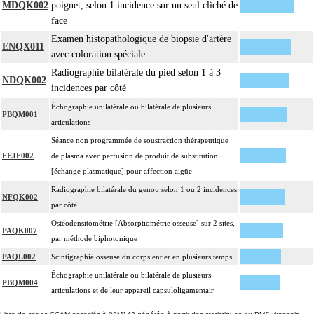
MDQK002
poignet, selon 1 incidence sur un seul cliché de
face
Examen histopathologique de biopsie d'artère
ENQX011
avec coloration spéciale
Radiographie bilatérale du pied selon 1 à 3
NDQK002
incidences par côté
Échographie unilatérale ou bilatérale de plusieurs
PBQM001
articulations
Séance non programmée de soustraction thérapeutique
FEJF002
de plasma avec perfusion de produit de substitution
[échange plasmatique] pour affection aigüe
Radiographie bilatérale du genou selon 1 ou 2 incidences
NFQK002
par côté
Ostéodensitométrie [Absorptiométrie osseuse] sur 2 sites,
PAQK007
par méthode biphotonique
PAQL002
Scintigraphie osseuse du corps entier en plusieurs temps
Échographie unilatérale ou bilatérale de plusieurs
PBQM004
articulations et de leur appareil capsuloligamentair