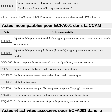
Supplément pour réalisation de gaz du sang au cours
YYYY232
d'exploration fonctionnelle respiratoire niveau 3
Liste de codes CCAM pour ECFA001 générée à partir des statistiques du PMSI français
Actes incompatibles pour ECFA001 dans la CCAM
Acte
Acte incompatible
Injection thérapeutique intrathécale d'agent pharmacologique, par voie transcutanée
AFLB006
sans guidage
Injection thérapeutique péridurale [épidurale] d'agent pharmacologique, sans
AFLB007
guidage
ECCA006
Suture de plaie du tronc artériel brachiocéphalique, par thoracotomie
ECCA010
Suture de plaie de l'artère subclavière, par cervicotomie
GELD002
Intubation trachéale en dehors d'un bloc médicotechnique
GELD004
Intubation trachéale
GELE004
Intubation trachéale, par fibroscopie ou dispositif laryngé particulier
ZBQA001
Exploration du thorax avec biopsie du poumon, par thoracotomie
ZBQA002
Exploration du thorax sans biopsie du poumon, par thoracotomie
Actes et activités associées pour ECFA001 dans la