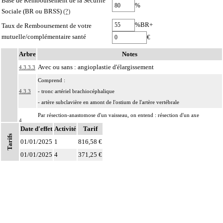
Base de Remboursement de la Sécurité
%
Sociale (BR ou BRSS)
(?)
%BR+
Taux de Remboursement de votre
mutuelle/complémentaire santé
€
Arbre
Notes
Avec ou sans : angioplastie d'élargissement
4.3.3.3
Comprend :
4.3.3
- tronc artériel brachiocéphalique
- artère subclavière en amont de l'ostium de l'artère vertébrale
Par résection-anastomose d'un vaisseau, on entend : résection d'un axe
4
vasculaire avec restauration de la continuité par anastomose.
Date d'effet
Activité
Tarif
Tarifs
Par recanalisation intraluminale d'un vaisseau, on entend : rétablissement de la
01/01/2025
1
816,58 €
4
circulation dans un vaisseau par forage guidé d'une néolumière au travers d'un
01/01/2025
4
371,25 €
obstacle totalement obstructif. Elle inclut la dilatation du vaisseau.
Par endoprothèse vasculaire, on entend : prothèse vasculaire non couverte,
4
posée par voie vasculaire transcutanée.
Par acte intravasculaire suprasélectif, on entend : acte par cathétérisme d'un
4
vaisseau par microcathéter coaxial guidé.
Par acte intravasculaire sélectif ou hypersélectif, on entend : acte par