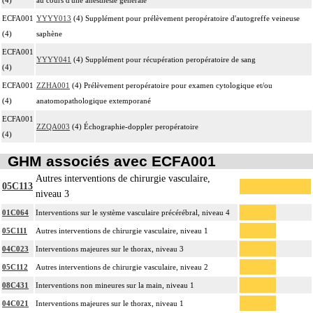
ECFA001
YYYY013
(4) Supplément pour prélèvement peropératoire d'autogreffe veineuse
(4)
saphène
ECFA001
YYYY041
(4) Supplément pour récupération peropératoire de sang
(4)
ECFA001
ZZHA001
(4) Prélèvement peropératoire pour examen cytologique et/ou
(4)
anatomopathologique extemporané
ECFA001
ZZQA003
(4) Échographie-doppler peropératoire
(4)
GHM associés avec ECFA001
Autres interventions de chirurgie vasculaire,
05C113
niveau 3
01C064
Interventions sur le système vasculaire précérébral, niveau 4
05C111
Autres interventions de chirurgie vasculaire, niveau 1
04C023
Interventions majeures sur le thorax, niveau 3
05C112
Autres interventions de chirurgie vasculaire, niveau 2
08C431
Interventions non mineures sur la main, niveau 1
04C021
Interventions majeures sur le thorax, niveau 1