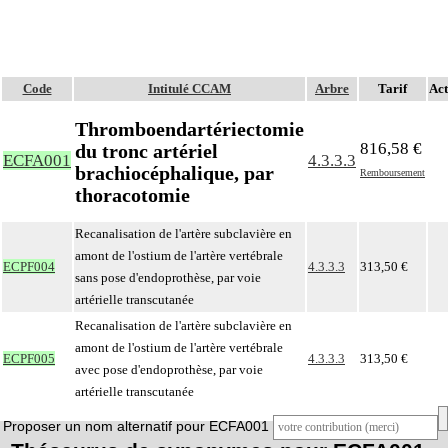
Code
Intitulé CCAM
Arbre
Tarif
Act
Thromboendartériectomie
816,58 €
du tronc artériel
ECFA001
4.3.3.3
brachiocéphalique, par
Remboursement
thoracotomie
Recanalisation de l'artère subclavière en
amont de l'ostium de l'artère vertébrale
ECPF004
4.3.3.3
313,50 €
sans pose d'endoprothèse, par voie
artérielle transcutanée
Recanalisation de l'artère subclavière en
amont de l'ostium de l'artère vertébrale
ECPF005
4.3.3.3
313,50 €
avec pose d'endoprothèse, par voie
artérielle transcutanée
Proposer un nom alternatif pour ECFA001