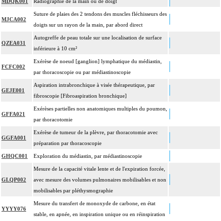
MDQK001
Radiographie de la main ou de doigt
4
durée sous ampli de brillance (chapitre 19) ne peuvent pas être facturés avec les
Suture de plaies des 2 tendons des muscles fléchisseurs des
actes diagnostiques ou thérapeutiques de radiologie vasculaire
MJCA002
doigts sur un rayon de la main, par abord direct
Autogreffe de peau totale sur une localisation de surface
QZEA031
inférieure à 10 cm²
Exérèse de noeud [ganglion] lymphatique du médiastin,
FCFC002
par thoracoscopie ou par médiastinoscopie
Aspiration intrabronchique à visée thérapeutique, par
GEJE001
fibroscopie [Fibroaspiration bronchique]
Exérèses partielles non anatomiques multiples du poumon,
GFFA021
par thoracotomie
Exérèse de tumeur de la plèvre, par thoracotomie avec
GGFA001
préparation par thoracoscopie
GHQC001
Exploration du médiastin, par médiastinoscopie
Mesure de la capacité vitale lente et de l'expiration forcée,
GLQP002
avec mesure des volumes pulmonaires mobilisables et non
mobilisables par pléthysmographie
Mesure du transfert de monoxyde de carbone, en état
YYYY076
stable, en apnée, en inspiration unique ou en réinspiration