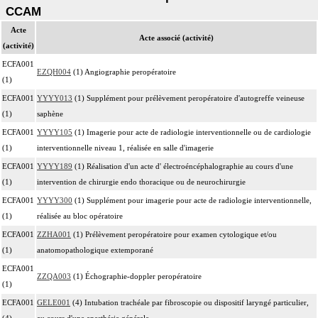
CCAM
Acte
Acte associé (activité)
(activité)
ECFA001
EZQH004
(1) Angiographie peropératoire
(1)
ECFA001
YYYY013
(1) Supplément pour prélèvement peropératoire d'autogreffe veineuse
(1)
saphène
ECFA001
YYYY105
(1) Imagerie pour acte de radiologie interventionnelle ou de cardiologie
(1)
interventionnelle niveau 1, réalisée en salle d'imagerie
ECFA001
YYYY189
(1) Réalisation d'un acte d' électroéncéphalographie au cours d'une
(1)
intervention de chirurgie endo thoracique ou de neurochirurgie
ECFA001
YYYY300
(1) Supplément pour imagerie pour acte de radiologie interventionnelle,
(1)
réalisée au bloc opératoire
ECFA001
ZZHA001
(1) Prélèvement peropératoire pour examen cytologique et/ou
(1)
anatomopathologique extemporané
ECFA001
ZZQA003
(1) Échographie-doppler peropératoire
(1)
ECFA001
GELE001
(4) Intubation trachéale par fibroscopie ou dispositif laryngé particulier,
(4)
au cours d'une anesthésie générale