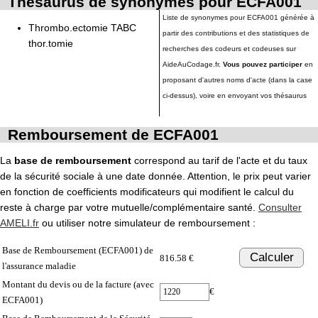
Thésaurus de synonymes pour ECFA001
Liste de synonymes pour ECFA001 générée à
Thrombo.ectomie TABC
partir des contributions et des statistiques de
thor.tomie
recherches des codeurs et codeuses sur
AideAuCodage.fr.
Vous pouvez participer
en
proposant d'autres noms d'acte (dans la case
ci-dessus), voire en envoyant vos thésaurus
Remboursement de ECFA001
La
base de remboursement
correspond au tarif de l'acte et du taux
de la sécurité sociale à une date donnée. Attention, le prix peut varier
en fonction de coefficients modificateurs qui modifient le calcul du
reste à charge par votre mutuelle/complémentaire santé.
Consulter
AMELI.fr
ou utiliser notre simulateur de remboursement :
Base de Remboursement (ECFA001) de
Calculer
816.58 €
l'assurance maladie
Montant du devis ou de la facture (avec
€
ECFA001)