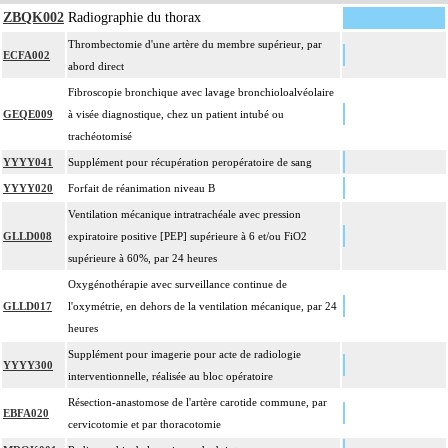
ZBQK002
Radiographie du thorax
chirurgien, l'installation, la conduite de la circulation extracorporelle, et son
ablation. Elle inclut les responsabilités suivantes :
Thrombectomie d'une artère du membre supérieur, par
ECFA002
- décision de l'indication et choix de la technique
abord direct
- pose et ablation des canules
Fibroscopie bronchique avec lavage bronchioloalvéolaire
4
- choix du niveau d'hypothermie
GEQE009
à visée diagnostique, chez un patient intubé ou
- choix du débit de CEC
trachéotomisé
- décision d'arrêt circulatoire
YYYY041
Supplément pour récupération peropératoire de sang
- définition des protocoles de remplissage
YYYY020
Forfait de réanimation niveau B
- décision de cardioplégie
Ventilation mécanique intratrachéale avec pression
- décision d'assistance circulatoire.
GLLD008
expiratoire positive [PEP] supérieure à 6 et/ou FiO2
4
La suture d'un vaisseau inclut l'angioplastie d'élargissement.
supérieure à 60%, par 24 heures
4
Le pontage artériel inclut la thromboendartériectomie de contigüité.
Oxygénothérapie avec surveillance continue de
Les actes sur le thorax, par thoracoscopie incluent l'évacuation de collection
GLLD017
l'oxymétrie, en dehors de la ventilation mécanique, par 24
4
intrathoracique associée, la pose de drain pleural et/ou péricardique.
heures
Les actes sur le thorax, par thoracotomie incluent l'évacuation de collection
Supplément pour imagerie pour acte de radiologie
4
YYYY300
intrathoracique associée, la pose de drain pleural et/ou péricardique.
interventionnelle, réalisée au bloc opératoire
Les actes avec dérivation vasculaire [shunt] incluent la pose d'une dérivation
Résection-anastomose de l'artère carotide commune, par
4
EBFA020
inerte ou pulsée, et son ablation.
cervicotomie et par thoracotomie
Facturation : les suppléments de numérisation ou la radioscopie de longue