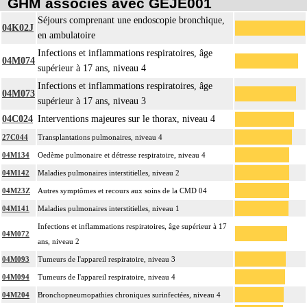
GHM associés avec GEJE001
Séjours comprenant une endoscopie bronchique,
04K02J
en ambulatoire
Infections et inflammations respiratoires, âge
04M074
supérieur à 17 ans, niveau 4
Infections et inflammations respiratoires, âge
04M073
supérieur à 17 ans, niveau 3
04C024
Interventions majeures sur le thorax, niveau 4
27C044
Transplantations pulmonaires, niveau 4
04M134
Oedème pulmonaire et détresse respiratoire, niveau 4
04M142
Maladies pulmonaires interstitielles, niveau 2
04M23Z
Autres symptômes et recours aux soins de la CMD 04
04M141
Maladies pulmonaires interstitielles, niveau 1
Infections et inflammations respiratoires, âge supérieur à 17
04M072
ans, niveau 2
04M093
Tumeurs de l'appareil respiratoire, niveau 3
04M094
Tumeurs de l'appareil respiratoire, niveau 4
04M204
Bronchopneumopathies chroniques surinfectées, niveau 4