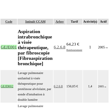
Code
Intitulé CCAM
Arbre
Tarif
Activité(s)
Actif
Aspiration
intrabronchique
à visée
64,23 €
thérapeutique,
GEJE001
6.2.6.8
1
2005
→
Remboursement
par fibroscopie
[Fibroaspiration
bronchique]
Lavage pulmonaire
unilatéral à visée
thérapeutique pour
GEJD002
6.2.6.8
156,05 €
1,4
2005
→
protéinose alvéolaire, par
sonde d'intubation à
double lumière
Lavage pulmonaire