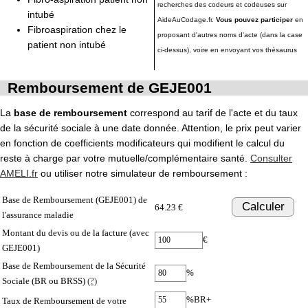
recherches des codeurs et codeuses sur
intubé
AideAuCodage.fr.
Vous pouvez participer
en
Fibroaspiration chez le
proposant d'autres noms d'acte (dans la case
patient non intubé
ci-dessus), voire en envoyant vos thésaurus
Remboursement de GEJE001
La
base de remboursement
correspond au tarif de l'acte et du taux
de la sécurité sociale à une date donnée. Attention, le prix peut varier
en fonction de coefficients modificateurs qui modifient le calcul du
reste à charge par votre mutuelle/complémentaire santé.
Consulter
AMELI.fr
ou utiliser notre simulateur de remboursement :
Base de Remboursement (GEJE001) de
Calculer
64.23 €
l'assurance maladie
Montant du devis ou de la facture (avec
€
GEJE001)
Base de Remboursement de la Sécurité
%
Sociale (BR ou BRSS)
(?)
%BR+
Taux de Remboursement de votre