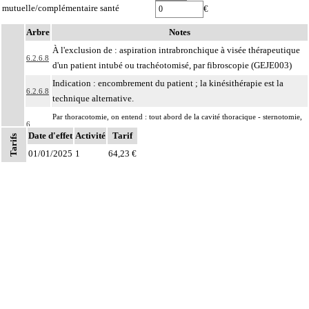
mutuelle/complémentaire santé
€
Arbre
Notes
À l'exclusion de : aspiration intrabronchique à visée thérapeutique
6.2.6.8
d'un patient intubé ou trachéotomisé, par fibroscopie (GEJE003)
Indication : encombrement du patient ; la kinésithérapie est la
6.2.6.8
technique alternative.
Par thoracotomie, on entend : tout abord de la cavité thoracique - sternotomie,
6
thoracotomie latérale, thoracotomie postérieure -.
Date d'effet
Activité
Tarif
Tarifs
La circulation extracorporelle [CEC] pour acte intrathoracique inclut, pour le
01/01/2025
1
64,23 €
chirurgien, l'installation, la conduite de la circulation extracorporelle, et son
ablation. Elle inclut les responsabilités suivantes :
Notes
- décision de l'indication et choix de la technique
- pose et ablation des canules
6
- choix du niveau d'hypothermie
- choix du débit de CEC
- décision d'arrêt circulatoire
- définition des protocoles de remplissage
- décision de cardioplégie
- décision d'assistance circulatoire.