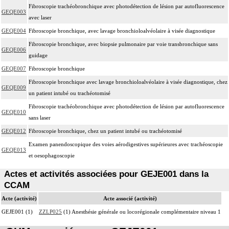
Fibroscopie trachéobronchique avec photodétection de lésion par autofluorescence
GEQE003
avec laser
GEQE004
Fibroscopie bronchique, avec lavage bronchioloalvéolaire à visée diagnostique
Fibroscopie bronchique, avec biopsie pulmonaire par voie transbronchique sans
GEQE006
guidage
GEQE007
Fibroscopie bronchique
Fibroscopie bronchique avec lavage bronchioloalvéolaire à visée diagnostique, chez
GEQE009
un patient intubé ou trachéotomisé
Fibroscopie trachéobronchique avec photodétection de lésion par autofluorescence
GEQE010
sans laser
GEQE012
Fibroscopie bronchique, chez un patient intubé ou trachéotomisé
Examen panendoscopique des voies aérodigestives supérieures avec trachéoscopie
GEQE013
et oesophagoscopie
Actes et activités associées pour GEJE001 dans la
CCAM
Acte (activité)
Acte associé (activité)
GEJE001 (1)
ZZLP025
(1) Anesthésie générale ou locorégionale complémentaire niveau 1