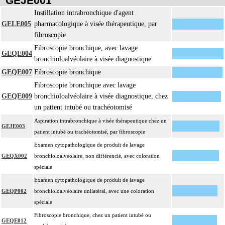
GEJE001
Instillation intrabronchique d'agent
GELE005
pharmacologique à visée thérapeutique, par
fibroscopie
Fibroscopie bronchique, avec lavage
GEQE004
bronchioloalvéolaire à visée diagnostique
GEQE007
Fibroscopie bronchique
Fibroscopie bronchique avec lavage
GEQE009
bronchioloalvéolaire à visée diagnostique, chez
un patient intubé ou trachéotomisé
Aspiration intrabronchique à visée thérapeutique chez un
GEJE003
patient intubé ou trachéotomisé, par fibroscopie
Examen cytopathologique de produit de lavage
GEQX002
bronchioloalvéolaire, non différencié, avec coloration
spéciale
Examen cytopathologique de produit de lavage
GEQP002
bronchioloalvéolaire unilatéral, avec une coloration
spéciale
Fibroscopie bronchique, chez un patient intubé ou
GEQE012