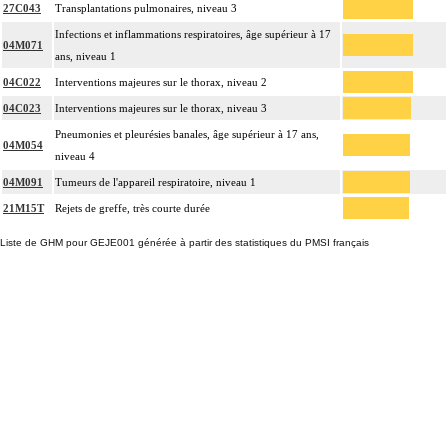
27C043
Transplantations pulmonaires, niveau 3
Infections et inflammations respiratoires, âge supérieur à 17
04M071
ans, niveau 1
04C022
Interventions majeures sur le thorax, niveau 2
04C023
Interventions majeures sur le thorax, niveau 3
Pneumonies et pleurésies banales, âge supérieur à 17 ans,
04M054
niveau 4
04M091
Tumeurs de l'appareil respiratoire, niveau 1
21M15T
Rejets de greffe, très courte durée
Liste de GHM pour GEJE001 générée à partir des statistiques du PMSI français