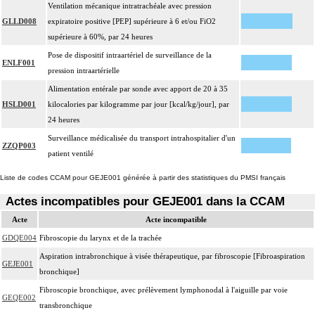
Ventilation mécanique intratrachéale avec pression
GLLD008
expiratoire positive [PEP] supérieure à 6 et/ou FiO2
supérieure à 60%, par 24 heures
Pose de dispositif intraartériel de surveillance de la
ENLF001
pression intraartérielle
Alimentation entérale par sonde avec apport de 20 à 35
HSLD001
kilocalories par kilogramme par jour [kcal/kg/jour], par
24 heures
Surveillance médicalisée du transport intrahospitalier d'un
ZZQP003
patient ventilé
Liste de codes CCAM pour GEJE001 générée à partir des statistiques du PMSI français
Actes incompatibles pour GEJE001 dans la CCAM
Acte
Acte incompatible
GDQE004
Fibroscopie du larynx et de la trachée
Aspiration intrabronchique à visée thérapeutique, par fibroscopie [Fibroaspiration
GEJE001
bronchique]
Fibroscopie bronchique, avec prélèvement lymphonodal à l'aiguille par voie
GEQE002
transbronchique