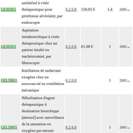
unilatéral à visée
GEJE002
thérapeutique pour
6.2.6.8
156,05 €
1,4
2005
→
protéinose alvéolaire, par
endoscopie
Aspiration
intrabronchique à visée
thérapeutique chez un
GEJE003
6.2.6.8
61,08 €
1
2005
→
patient intubé ou
trachéotomisé, par
fibroscopie
Instillation de surfactant
exogène chez un
GELD001
6.2.6.8
1
2005
→
nouveau-né en ventilation
mécanique
Nébulisation d'agent
thérapeutique à
destination bronchique
[aérosol] avec surveillance
de la saturation en
GELD005
6.2.6.8
1
2005
→
oxygène par mesure