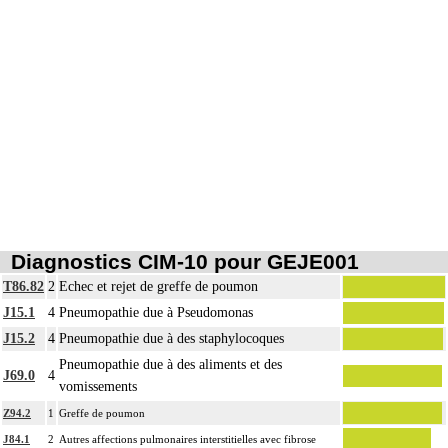
Les actes sur le thorax, par thoracoscopie incluent l'évacuation de collection
6
intrathoracique associée, la pose de drain pleural et/ou péricardique.
Les actes sur le thorax, par thoracotomie incluent l'évacuation de collection
6
intrathoracique associée, la pose de drain pleural et/ou péricardique.
Diagnostics CIM-10 pour GEJE001
T86.82
2
Echec et rejet de greffe de poumon
J15.1
4
Pneumopathie due à Pseudomonas
J15.2
4
Pneumopathie due à des staphylocoques
Pneumopathie due à des aliments et des
J69.0
4
vomissements
Z94.2
1
Greffe de poumon
J84.1
2
Autres affections pulmonaires interstitielles avec fibrose