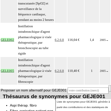
transcutanée [SpO2] et
surveillance de la
fréquence cardiaque,
pendant au moins 2 heures
Instillation
intrabronchique d'agent
pharmacologique à visée
GELE002
6.2.6.8
116,04 €
1,4
2005
→
thérapeutique, par
bronchoscopie au tube
rigide
Instillation
intrabronchique d'agent
GELE005
pharmacologique à visée
6.2.6.8
110,40 €
1
2005
→
thérapeutique, par
fibroscopie
Proposer un nom alternatif pour GEJE001
Thésaurus de synonymes pour GEJE001
Liste de synonymes pour GEJE001 générée à
Aspi thérap. fibro
partir des contributions et des statistiques de
Fibro-aspiration patient non