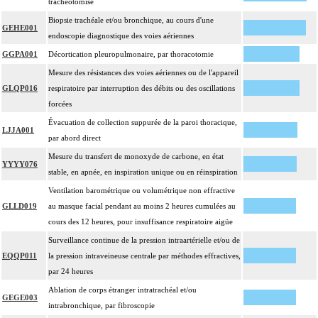
trachéotomisé
Biopsie trachéale et/ou bronchique, au cours d'une
GEHE001
endoscopie diagnostique des voies aériennes
GGPA001
Décortication pleuropulmonaire, par thoracotomie
Mesure des résistances des voies aériennes ou de l'appareil
GLQP016
respiratoire par interruption des débits ou des oscillations
forcées
Évacuation de collection suppurée de la paroi thoracique,
LJJA001
par abord direct
Mesure du transfert de monoxyde de carbone, en état
YYYY076
stable, en apnée, en inspiration unique ou en réinspiration
Ventilation barométrique ou volumétrique non effractive
GLLD019
au masque facial pendant au moins 2 heures cumulées au
cours des 12 heures, pour insuffisance respiratoire aigüe
Surveillance continue de la pression intraartérielle et/ou de
EQQP011
la pression intraveineuse centrale par méthodes effractives,
par 24 heures
Ablation de corps étranger intratrachéal et/ou
GEGE003
intrabronchique, par fibroscopie