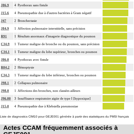
J86.9
4
Pyothorax sans fistule
J15.6
4
Pneumopathie due à d'autres bactéries à Gram négatif
J47
2
Bronchectasie
J84.9
1
Affection pulmonaire interstitielle, sans précision
R91
1
Résultats anormaux d'imagerie diagnostique du poumon
C34.9
1
Tumeur maligne de bronche ou du poumon, sans précision
C34.1
1
Tumeur maligne du lobe supérieur, bronches ou poumon
J86.0
4
Pyothorax avec fistule
R04.2
2
Hémoptysie
C34.3
1
Tumeur maligne du lobe inférieur, bronches ou poumon
J98.1
2
Collapsus pulmonaire
J98.0
1
Affections des bronches, non classées ailleurs
J96.00
3
Insuffisance respiratoire aigüe de type I [hypoxique]
J15.0
4
Pneumopathie due à Klebsiella pneumoniae
Liste de diagnostics CIM10 pour GEJE001 générée à partir des statistiques du PMSI français
Actes CCAM fréquemment associés à