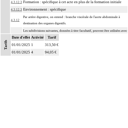
Formation : spécifique à cet acte en plus de la formation initiale
4.3.12.3
Environnement : spécifique
4.3.12.3
Par artère digestive, on entend : branche viscérale de l'aorte abdominale à
4.3.12
destination des organes digestifs.
Les subdivisions suivantes, données à titre facultatif, peuvent être utilisées avec
Date d'effet
les codes marqués d'un symbole distinctif pour préciser la topographie
Activité
Tarif
Tarifs
artérielle abdominale :
01/01/2025
1
313,50 €
- A tronc coeliaque
01/01/2025
4
94,05 €
4.3.12
- B artère gastrique gauche
- C artère hépatique commune
- D artère splénique
- E artère mésentérique supérieure
- F artère mésentérique inférieure
Par résection-anastomose d'un vaisseau, on entend : résection d'un axe
4
vasculaire avec restauration de la continuité par anastomose.
Par recanalisation intraluminale d'un vaisseau, on entend : rétablissement de la
4
circulation dans un vaisseau par forage guidé d'une néolumière au travers d'un
obstacle totalement obstructif. Elle inclut la dilatation du vaisseau.
Par endoprothèse vasculaire, on entend : prothèse vasculaire non couverte,
4