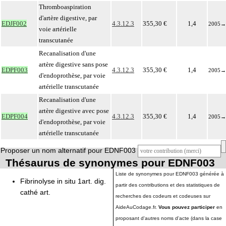
Thromboaspiration
d'artère digestive, par
EDJF002
4.3.12.3
355,30 €
1,4
2005
→
voie artérielle
transcutanée
Recanalisation d'une
artère digestive sans pose
EDPF003
4.3.12.3
355,30 €
1,4
2005
→
d'endoprothèse, par voie
artérielle transcutanée
Recanalisation d'une
artère digestive avec pose
EDPF004
4.3.12.3
355,30 €
1,4
2005
→
d'endoprothèse, par voie
artérielle transcutanée
Proposer un nom alternatif pour EDNF003
Thésaurus de synonymes pour EDNF003
Liste de synonymes pour EDNF003 générée à
Fibrinolyse in situ 1art. dig.
partir des contributions et des statistiques de
cathé art.
recherches des codeurs et codeuses sur
AideAuCodage.fr.
Vous pouvez participer
en
proposant d'autres noms d'acte (dans la case