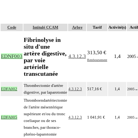
Code
Intitulé CCAM
Arbre
Tarif
Activité(s)
Actif
Fibrinolyse in
situ d'une
313,50 €
artère digestive,
EDNF003
4.3.12.3
1,4
2005
par voie
Remboursement
artérielle
transcutanée
Thrombectomie d'artère
EDFA002
4.3.12.3
517,16 €
1,4
2005
→
digestive, par laparotomie
Thromboendartériectomie
de l'artère mésentérique
supérieure et/ou du tronc
EDFA005
4.3.12.3
1 041,91 €
1,4
2005
→
coeliaque ou de ses
branches, par thoraco-
phréno-laparotomie