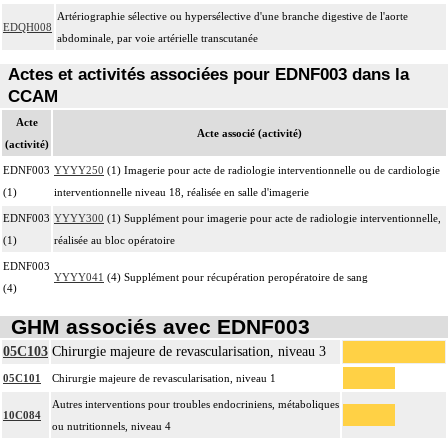
Artériographie sélective ou hypersélective d'une branche digestive de l'aorte
EDQH008
abdominale, par voie artérielle transcutanée
Actes et activités associées pour EDNF003 dans la
CCAM
Acte
Acte associé (activité)
(activité)
EDNF003
YYYY250
(1) Imagerie pour acte de radiologie interventionnelle ou de cardiologie
(1)
interventionnelle niveau 18, réalisée en salle d'imagerie
EDNF003
YYYY300
(1) Supplément pour imagerie pour acte de radiologie interventionnelle,
(1)
réalisée au bloc opératoire
EDNF003
YYYY041
(4) Supplément pour récupération peropératoire de sang
(4)
GHM associés avec EDNF003
05C103
Chirurgie majeure de revascularisation, niveau 3
05C101
Chirurgie majeure de revascularisation, niveau 1
Autres interventions pour troubles endocriniens, métaboliques
10C084
ou nutritionnels, niveau 4