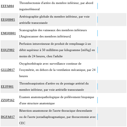
Thrombectomie d'artère du membre inférieur, par abord
EEFA004
Les actes avec dérivation vasculaire [shunt] incluent la pose d'une dérivation
inguinofémoral
4
inerte ou pulsée, et son ablation.
Artériographie globale du membre inférieur, par voie
EEQH005
Facturation : les suppléments de numérisation ou la radioscopie de longue
artérielle transcutanée
4
durée sous ampli de brillance (chapitre 19) ne peuvent pas être facturés avec
Scanographie des vaisseaux des membres inférieurs
les actes diagnostiques ou thérapeutiques de radiologie vasculaire
EMQH001
[Angioscanner des membres inférieurs]
Perfusion intraveineuse de produit de remplissage à un
EQLF002
débit supérieur à 50 millilitres par kilogramme [ml/kg] en
moins de 24 heures, chez l'adulte
Oxygénothérapie avec surveillance continue de
GLLD017
l'oxymétrie, en dehors de la ventilation mécanique, par 24
heures
Thromboaspiration d'artère ou de pontage artériel du
EEJF001
membre inférieur, par voie artérielle transcutanée
Examen anatomopathologique de prélèvement biopsique
ZZQP162
d'une structure anatomique
Résection-anastomose de l'aorte thoracique descendante
DGFA017
ou de l'aorte juxtadiaphragmatique, par thoracotomie avec
CEC