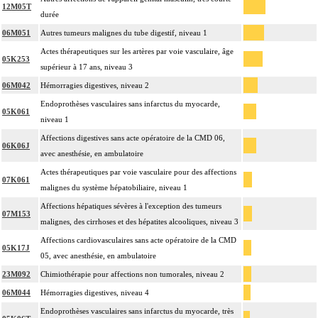
12M05T
durée
06M051
Autres tumeurs malignes du tube digestif, niveau 1
Actes thérapeutiques sur les artères par voie vasculaire, âge
05K253
supérieur à 17 ans, niveau 3
06M042
Hémorragies digestives, niveau 2
Endoprothèses vasculaires sans infarctus du myocarde,
05K061
niveau 1
Affections digestives sans acte opératoire de la CMD 06,
06K06J
avec anesthésie, en ambulatoire
Actes thérapeutiques par voie vasculaire pour des affections
07K061
malignes du système hépatobiliaire, niveau 1
Affections hépatiques sévères à l'exception des tumeurs
07M153
malignes, des cirrhoses et des hépatites alcooliques, niveau 3
Affections cardiovasculaires sans acte opératoire de la CMD
05K17J
05, avec anesthésie, en ambulatoire
23M092
Chimiothérapie pour affections non tumorales, niveau 2
06M044
Hémorragies digestives, niveau 4
Endoprothèses vasculaires sans infarctus du myocarde, très