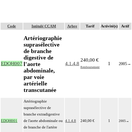
Code
Intitulé CCAM
Arbre
Tarif
Activité(s)
Actif
Artériographie
suprasélective
de branche
digestive de
240,00 €
l'aorte
EDQH007
4.1.4.8
1
2005
→
Remboursement
abdominale,
par voie
artérielle
transcutanée
Artériographie
suprasélective de
branche extradigestive
EDQH001
de l'aorte abdominale ou
4.1.4.8
240,00 €
1
2005
→
de branche de l'artère