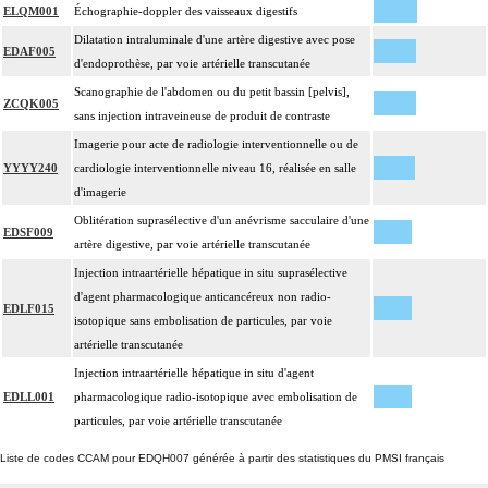
ELQM001
Échographie-doppler des vaisseaux digestifs
Dilatation intraluminale d'une artère digestive avec pose
EDAF005
d'endoprothèse, par voie artérielle transcutanée
Scanographie de l'abdomen ou du petit bassin [pelvis],
ZCQK005
sans injection intraveineuse de produit de contraste
Imagerie pour acte de radiologie interventionnelle ou de
YYYY240
cardiologie interventionnelle niveau 16, réalisée en salle
d'imagerie
Oblitération suprasélective d'un anévrisme sacculaire d'une
EDSF009
artère digestive, par voie artérielle transcutanée
Injection intraartérielle hépatique in situ suprasélective
d'agent pharmacologique anticancéreux non radio-
EDLF015
isotopique sans embolisation de particules, par voie
artérielle transcutanée
Injection intraartérielle hépatique in situ d'agent
EDLL001
pharmacologique radio-isotopique avec embolisation de
particules, par voie artérielle transcutanée
Liste de codes CCAM pour EDQH007 générée à partir des statistiques du PMSI français