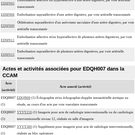
EDSF005
transcutanée
EDSF006
Embolisation suprasélective d'une artère digestive, par voie artérielle transcutanée
Oblitération suprasélective d'un anévrisme sacculaire d'une artère digestive, par voie
EDSF009
artérielle transcutanée
Embolisation sélective et/ou hypersélective de plusieurs artères digestives, par voie
EDSF012
artérielle transcutanée
Embolisation suprasélective de plusieurs artères digestives, par voie artérielle
EDSF015
transcutanée
Actes et activités associées pour EDQH007 dans la
CCAM
Acte
Acte associé (activité)
(activité)
EDQH007
EDQJ900
(1) Échographie et/ou échographie-doppler intraartérielle aortique ou
(1)
rénale, au cours d'un acte par voie vasculaire transcutanée
EDQH007
YYYY210
(1) Imagerie pour acte de radiologie interventionnelle ou de cardiologie
(1)
interventionnelle niveau 12, réalisée en salle d'imagerie
EDQH007
YYYY300
(1) Supplément pour imagerie pour acte de radiologie interventionnelle,
(1)
réalisée au bloc opératoire