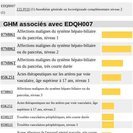
EDQH007
ZZLP030
(1) Anesthésie générale ou locorégionale complémentaire niveau 2
(1)
GHM associés avec EDQH007
Affections malignes du système hépato-biliaire
07M061
ou du pancréas, niveau 1
Affections malignes du système hépato-biliaire
07M062
ou du pancréas, niveau 2
Affections malignes du système hépato-biliaire
07M06T
ou du pancréas, très courte durée
Actes thérapeutiques sur les artères par voie
05K251
vasculaire, âge supérieur à 17 ans, niveau 1
Affections malignes du système hépato-biliaire ou du
07M063
pancréas, niveau 3
Actes thérapeutiques sur les artères par voie vasculaire, âge
05K252
supérieur à 17 ans, niveau 2
05M12T
Troubles vasculaires périphériques, très courte durée
05M121
Troubles vasculaires périphériques, niveau 1
Autres affections de l'appareil génital masculin, très courte