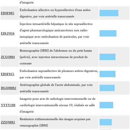
d'imagerie
Embolisation sélective ou hypersélective d'une artère
EDSF005
digestive, par voie artérielle transcutanée
Injection intraartérielle hépatique in situ suprasélective
d'agent pharmacologique anticancéreux non radio-
EDLF016
isotopique avec embolisation de particules, par voie
artérielle transcutanée
Remnographie [IRM] de l'abdomen ou du petit bassin
ZCQJ004
[pelvis], avec injection intraveineuse de produit de
contraste
Embolisation suprasélective de plusieurs artères digestives,
EDSF015
par voie artérielle transcutanée
Artériographie globale de l'aorte abdominale, par voie
DGQH002
artérielle transcutanée
Imagerie pour acte de radiologie interventionnelle ou de
YYYY190
cardiologie interventionnelle niveau 10, réalisée en salle
d'imagerie
Restitution tridimensionnelle des images acquises par
ZZQN002
remnographie [IRM]