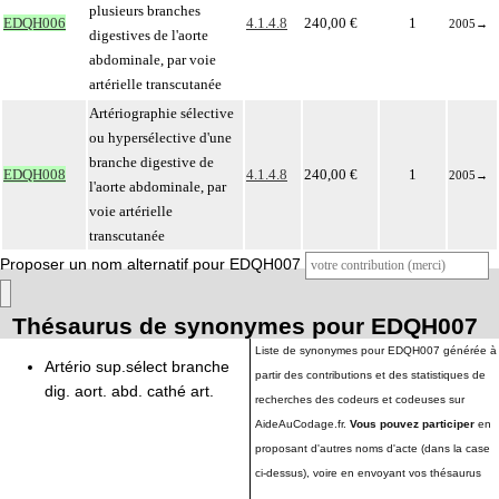
plusieurs branches
EDQH006
4.1.4.8
240,00 €
1
2005
→
digestives de l'aorte
abdominale, par voie
artérielle transcutanée
Artériographie sélective
ou hypersélective d'une
branche digestive de
EDQH008
4.1.4.8
240,00 €
1
2005
→
l'aorte abdominale, par
voie artérielle
transcutanée
Proposer un nom alternatif pour EDQH007
Thésaurus de synonymes pour EDQH007
Liste de synonymes pour EDQH007 générée à
Artério sup.sélect branche
partir des contributions et des statistiques de
dig. aort. abd. cathé art.
recherches des codeurs et codeuses sur
AideAuCodage.fr.
Vous pouvez participer
en
proposant d'autres noms d'acte (dans la case
ci-dessus), voire en envoyant vos thésaurus