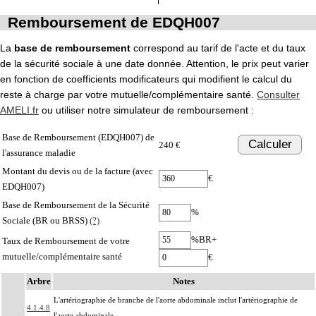
Remboursement de EDQH007
La
base de remboursement
correspond au tarif de l'acte et du taux
de la sécurité sociale à une date donnée. Attention, le prix peut varier
en fonction de coefficients modificateurs qui modifient le calcul du
reste à charge par votre mutuelle/complémentaire santé.
Consulter
AMELI.fr
ou utiliser notre simulateur de remboursement :
Base de Remboursement (EDQH007) de
Calculer
240 €
l'assurance maladie
Montant du devis ou de la facture (avec
€
EDQH007)
Base de Remboursement de la Sécurité
%
Sociale (BR ou BRSS)
(?)
%BR+
Taux de Remboursement de votre
mutuelle/complémentaire santé
€
Arbre
Notes
L'artériographie de branche de l'aorte abdominale inclut l'artériographie de
4.1.4.8
l'aorte abdominale.