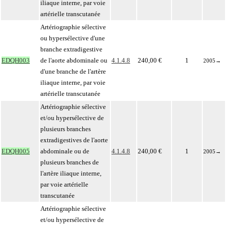
iliaque interne, par voie
artérielle transcutanée
Artériographie sélective
ou hypersélective d'une
branche extradigestive
EDQH003
de l'aorte abdominale ou
4.1.4.8
240,00 €
1
2005
→
d'une branche de l'artère
iliaque interne, par voie
artérielle transcutanée
Artériographie sélective
et/ou hypersélective de
plusieurs branches
extradigestives de l'aorte
EDQH005
abdominale ou de
4.1.4.8
240,00 €
1
2005
→
plusieurs branches de
l'artère iliaque interne,
par voie artérielle
transcutanée
Artériographie sélective
et/ou hypersélective de