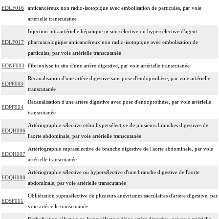
EDLF016
anticancéreux non radio-isotopique avec embolisation de particules, par voie
artérielle transcutanée
Injection intraartérielle hépatique in situ sélective ou hypersélective d'agent
EDLF017
pharmacologique anticancéreux non radio-isotopique avec embolisation de
particules, par voie artérielle transcutanée
EDNF003
Fibrinolyse in situ d'une artère digestive, par voie artérielle transcutanée
Recanalisation d'une artère digestive sans pose d'endoprothèse, par voie artérielle
EDPF003
transcutanée
Recanalisation d'une artère digestive avec pose d'endoprothèse, par voie artérielle
EDPF004
transcutanée
Artériographie sélective et/ou hypersélective de plusieurs branches digestives de
EDQH006
l'aorte abdominale, par voie artérielle transcutanée
Artériographie suprasélective de branche digestive de l'aorte abdominale, par voie
EDQH007
artérielle transcutanée
Artériographie sélective ou hypersélective d'une branche digestive de l'aorte
EDQH008
abdominale, par voie artérielle transcutanée
Oblitération suprasélective de plusieurs anévrismes sacculaires d'artère digestive, par
EDSF001
voie artérielle transcutanée
Embolisation sélective ou hypersélective d'une artère digestive, par voie artérielle