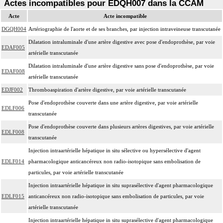
Actes incompatibles pour EDQH007 dans la CCAM
Acte
Acte incompatible
DGQH004
Artériographie de l'aorte et de ses branches, par injection intraveineuse transcutanée
Dilatation intraluminale d'une artère digestive avec pose d'endoprothèse, par voie
EDAF005
artérielle transcutanée
Dilatation intraluminale d'une artère digestive sans pose d'endoprothèse, par voie
EDAF008
artérielle transcutanée
EDJF002
Thromboaspiration d'artère digestive, par voie artérielle transcutanée
Pose d'endoprothèse couverte dans une artère digestive, par voie artérielle
EDLF006
transcutanée
Pose d'endoprothèse couverte dans plusieurs artères digestives, par voie artérielle
EDLF008
transcutanée
Injection intraartérielle hépatique in situ sélective ou hypersélective d'agent
EDLF014
pharmacologique anticancéreux non radio-isotopique sans embolisation de
particules, par voie artérielle transcutanée
Injection intraartérielle hépatique in situ suprasélective d'agent pharmacologique
EDLF015
anticancéreux non radio-isotopique sans embolisation de particules, par voie
artérielle transcutanée
Injection intraartérielle hépatique in situ suprasélective d'agent pharmacologique