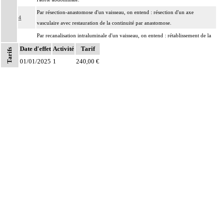
Par résection-anastomose d'un vaisseau, on entend : résection d'un axe
4
vasculaire avec restauration de la continuité par anastomose.
Par recanalisation intraluminale d'un vaisseau, on entend : rétablissement de la
4
circulation dans un vaisseau par forage guidé d'une néolumière au travers d'un
Date d'effet
Activité
Tarif
Tarifs
obstacle totalement obstructif. Elle inclut la dilatation du vaisseau.
01/01/2025
1
240,00 €
Par endoprothèse vasculaire, on entend : prothèse vasculaire non couverte,
4
posée par voie vasculaire transcutanée.
Par acte intravasculaire suprasélectif, on entend : acte par cathétérisme d'un
4
vaisseau par microcathéter coaxial guidé.
Par acte intravasculaire sélectif ou hypersélectif, on entend : acte par
4
cathétérisme d'une branche d'un vaisseau quel que soit son ordre de division,
par sonde guidée.
Par acte intravasculaire global, on entend : acte par cathétérisme du tronc d'un
4
vaisseau principal - aorte, veine cave - par sonde guidée.
Par acte, par injection intravasculaire transcutanée, on entend : acte par
4
injection transcutanée directe dans un vaisseau, sans cathétérisme guidé.
Par acte, par voie vasculaire transcutanée, on entend : acte par cathétérisme
4
intraluminal transcutané guidé d'un vaisseau, que le guide soit introduit par