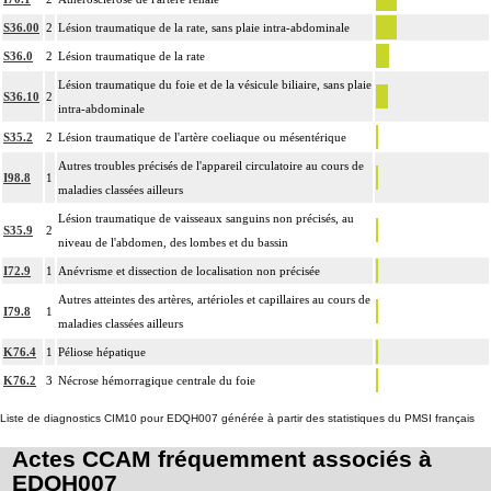
- décision d'assistance circulatoire.
S36.00
2
Lésion traumatique de la rate, sans plaie intra-abdominale
4
La suture d'un vaisseau inclut l'angioplastie d'élargissement.
S36.0
2
Lésion traumatique de la rate
4
Le pontage artériel inclut la thromboendartériectomie de contigüité.
Lésion traumatique du foie et de la vésicule biliaire, sans plaie
S36.10
2
Les actes sur le thorax, par thoracoscopie incluent l'évacuation de collection
intra-abdominale
4
intrathoracique associée, la pose de drain pleural et/ou péricardique.
S35.2
2
Lésion traumatique de l'artère coeliaque ou mésentérique
Les actes sur le thorax, par thoracotomie incluent l'évacuation de collection
4
Autres troubles précisés de l'appareil circulatoire au cours de
intrathoracique associée, la pose de drain pleural et/ou péricardique.
I98.8
1
maladies classées ailleurs
Les actes avec dérivation vasculaire [shunt] incluent la pose d'une dérivation
4
Lésion traumatique de vaisseaux sanguins non précisés, au
inerte ou pulsée, et son ablation.
S35.9
2
niveau de l'abdomen, des lombes et du bassin
Facturation : les suppléments de numérisation ou la radioscopie de longue
I72.9
1
Anévrisme et dissection de localisation non précisée
4
durée sous ampli de brillance (chapitre 19) ne peuvent pas être facturés avec les
Autres atteintes des artères, artérioles et capillaires au cours de
actes diagnostiques ou thérapeutiques de radiologie vasculaire
I79.8
1
maladies classées ailleurs
K76.4
1
Péliose hépatique
K76.2
3
Nécrose hémorragique centrale du foie
Liste de diagnostics CIM10 pour EDQH007 générée à partir des statistiques du PMSI français
Actes CCAM fréquemment associés à
EDQH007