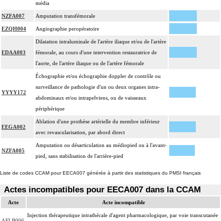
média
NZFA007
Amputation transfémorale
EZQH004
Angiographie peropératoire
Dilatation intraluminale de l'artère iliaque et/ou de l'artère
EDAA003
fémorale, au cours d'une intervention restauratrice de
l'aorte, de l'artère iliaque ou de l'artère fémorale
Échographie et/ou échographie doppler de contrôle ou
surveillance de pathologie d'un ou deux organes intra-
YYYY172
abdominaux et/ou intrapelviens, ou de vaisseaux
périphérique
Ablation d'une prothèse artérielle du membre inférieur
EEGA002
avec revascularisation, par abord direct
Amputation ou désarticulation au médiopied ou à l'avant-
NZFA005
pied, sans stabilisation de l'arrière-pied
Liste de codes CCAM pour EECA007 générée à partir des statistiques du PMSI français
Actes incompatibles pour EECA007 dans la CCAM
Acte
Acte incompatible
Injection thérapeutique intrathécale d'agent pharmacologique, par voie transcutanée
AFLB006