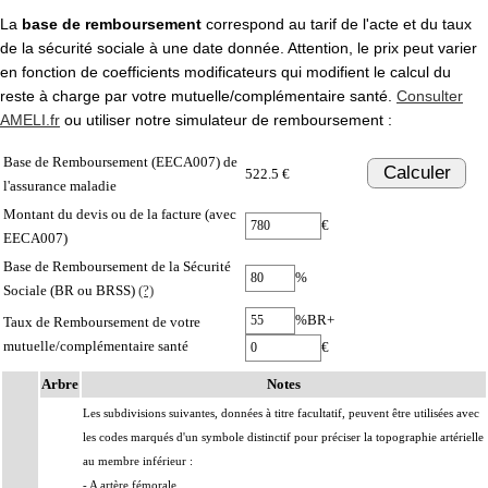
La
base de remboursement
correspond au tarif de l'acte et du taux
de la sécurité sociale à une date donnée. Attention, le prix peut varier
en fonction de coefficients modificateurs qui modifient le calcul du
reste à charge par votre mutuelle/complémentaire santé.
Consulter
AMELI.fr
ou utiliser notre simulateur de remboursement :
Base de Remboursement (EECA007) de
Calculer
522.5 €
l'assurance maladie
Montant du devis ou de la facture (avec
€
EECA007)
Base de Remboursement de la Sécurité
%
Sociale (BR ou BRSS)
(?)
%BR+
Taux de Remboursement de votre
mutuelle/complémentaire santé
€
Arbre
Notes
Les subdivisions suivantes, données à titre facultatif, peuvent être utilisées avec
les codes marqués d'un symbole distinctif pour préciser la topographie artérielle
au membre inférieur :
- A artère fémorale