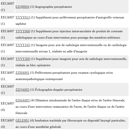
EECA007
EZQH004
(1) Angiographie peropératoire
(1)
EECA007
YYYY013
(1) Supplément pour prélèvement peropératoire d'autogreffe veineuse
(1)
saphène
EECA007
YYYY068
(1) Supplément pour injection intravasculaire de produit de contraste
(1)
radiologique au cours d'une intervention pour pontage des membres inférieurs
EECA007
YYYY105
(1) Imagerie pour acte de radiologie interventionnelle ou de cardiologie
(1)
interventionnelle niveau 1, réalisée en salle d'imagerie
EECA007
YYYY300
(1) Supplément pour imagerie pour acte de radiologie interventionnelle,
(1)
réalisée au bloc opératoire
EECA007
ZZHA001
(1) Prélèvement peropératoire pour examen cytologique et/ou
(1)
anatomopathologique extemporané
EECA007
ZZQA003
(1) Échographie-doppler peropératoire
(1)
EDAA003
(4) Dilatation intraluminale de l'artère iliaque et/ou de l'artère fémorale,
EECA007
au cours d'une intervention restauratrice de l'aorte, de l'artère iliaque ou de l'artère
(4)
fémorale
EECA007
GELE001
(4) Intubation trachéale par fibroscopie ou dispositif laryngé particulier,
(4)
au cours d'une anesthésie générale