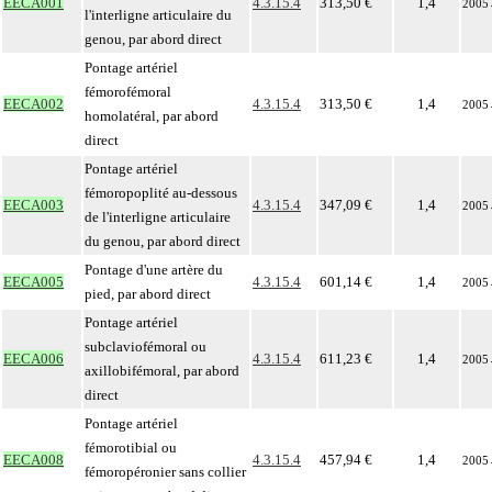
EECA001
4.3.15.4
313,50 €
1,4
2005
l'interligne articulaire du
genou, par abord direct
Pontage artériel
fémorofémoral
EECA002
4.3.15.4
313,50 €
1,4
2005
homolatéral, par abord
direct
Pontage artériel
fémoropoplité au-dessous
EECA003
4.3.15.4
347,09 €
1,4
2005
de l'interligne articulaire
du genou, par abord direct
Pontage d'une artère du
EECA005
4.3.15.4
601,14 €
1,4
2005
pied, par abord direct
Pontage artériel
subclaviofémoral ou
EECA006
4.3.15.4
611,23 €
1,4
2005
axillobifémoral, par abord
direct
Pontage artériel
fémorotibial ou
EECA008
4.3.15.4
457,94 €
1,4
2005
fémoropéronier sans collier