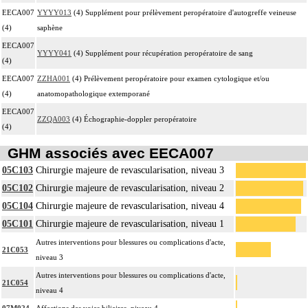
EECA007
YYYY013
(4) Supplément pour prélèvement peropératoire d'autogreffe veineuse
(4)
saphène
EECA007
YYYY041
(4) Supplément pour récupération peropératoire de sang
(4)
EECA007
ZZHA001
(4) Prélèvement peropératoire pour examen cytologique et/ou
(4)
anatomopathologique extemporané
EECA007
ZZQA003
(4) Échographie-doppler peropératoire
(4)
GHM associés avec EECA007
05C103
Chirurgie majeure de revascularisation, niveau 3
05C102
Chirurgie majeure de revascularisation, niveau 2
05C104
Chirurgie majeure de revascularisation, niveau 4
05C101
Chirurgie majeure de revascularisation, niveau 1
Autres interventions pour blessures ou complications d'acte,
21C053
niveau 3
Autres interventions pour blessures ou complications d'acte,
21C054
niveau 4