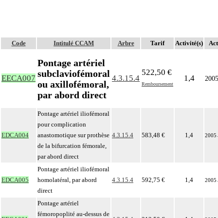
Code
Intitulé CCAM
Arbre
Tarif
Activité(s)
Act
Pontage artériel
522,50 €
subclaviofémoral
EECA007
4.3.15.4
1,4
200
ou axillofémoral,
Remboursement
par abord direct
Pontage artériel iliofémoral
pour complication
EDCA004
anastomotique sur prothèse
4.3.15.4
583,48 €
1,4
2005
de la bifurcation fémorale,
par abord direct
Pontage artériel iliofémoral
EDCA005
homolatéral, par abord
4.3.15.4
592,75 €
1,4
2005
direct
Pontage artériel
fémoropoplité au-dessus de