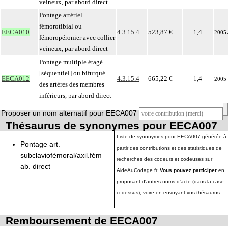
veineux, par abord direct
Pontage artériel
fémorotibial ou
EECA010
4.3.15.4
523,87 €
1,4
2005
fémoropéronier avec collier
veineux, par abord direct
Pontage multiple étagé
[séquentiel] ou bifurqué
EECA012
4.3.15.4
665,22 €
1,4
2005
des artères des membres
inférieurs, par abord direct
Proposer un nom alternatif pour EECA007
Thésaurus de synonymes pour EECA007
Liste de synonymes pour EECA007 générée à
Pontage art.
partir des contributions et des statistiques de
subclaviofémoral/axil.fém
recherches des codeurs et codeuses sur
ab. direct
AideAuCodage.fr.
Vous pouvez participer
en
proposant d'autres noms d'acte (dans la case
ci-dessus), voire en envoyant vos thésaurus
Remboursement de EECA007