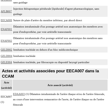
sans guidage
Injection thérapeutique péridurale [épidurale] d'agent pharmacologique, sans
AFLB007
guidage
EECA009
Suture de plaie d'artère du membre inférieur, par abord direct
Dilatation intraluminale d'un pontage artériel non anatomique des membres avec
ENAF001
pose d'endoprothèse, par voie artérielle transcutanée
Dilatation intraluminale d'un pontage artériel non anatomique des membres sans
ENAF002
pose d'endoprothèse, par voie artérielle transcutanée
GELD002
Intubation trachéale en dehors d'un bloc médicotechnique
GELD004
Intubation trachéale
GELE004
Intubation trachéale, par fibroscopie ou dispositif laryngé particulier
Actes et activités associées pour EECA007 dans la
CCAM
Acte
Acte associé (activité)
(activité)
EDAA003
(1) Dilatation intraluminale de l'artère iliaque et/ou de l'artère fémorale,
EECA007
au cours d'une intervention restauratrice de l'aorte, de l'artère iliaque ou de l'artère
(1)
fémorale