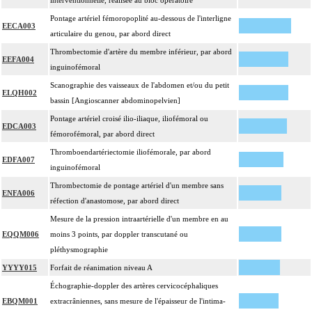
interventionnelle, réalisée au bloc opératoire
Pontage artériel fémoropoplité au-dessous de l'interligne
EECA003
articulaire du genou, par abord direct
Thrombectomie d'artère du membre inférieur, par abord
EEFA004
inguinofémoral
Scanographie des vaisseaux de l'abdomen et/ou du petit
ELQH002
bassin [Angioscanner abdominopelvien]
Pontage artériel croisé ilio-iliaque, iliofémoral ou
EDCA003
fémorofémoral, par abord direct
Thromboendartériectomie iliofémorale, par abord
EDFA007
inguinofémoral
Thrombectomie de pontage artériel d'un membre sans
ENFA006
réfection d'anastomose, par abord direct
Mesure de la pression intraartérielle d'un membre en au
EQQM006
moins 3 points, par doppler transcutané ou
pléthysmographie
YYYY015
Forfait de réanimation niveau A
Échographie-doppler des artères cervicocéphaliques
EBQM001
extracrâniennes, sans mesure de l'épaisseur de l'intima-