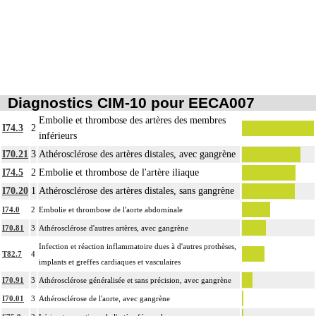
4
injection transcutanée directe dans un vaisseau, sans cathétérisme guidé.
Par acte, par voie vasculaire transcutanée, on entend : acte par cathétérisme
4
intraluminal transcutané guidé d'un vaisseau, que le guide soit introduit par
ponction ou par incision du vaisseau.
Par acte sur un vaisseau, par voie transcutanée, on entend : acte réalisé par
4
Notes
ponction transcutanée du vaisseau ou par incision du vaisseau
Diagnostics CIM-10 pour EECA007
Par pontage vasculaire, on entend : déviation du flux vasculaire sans exérèse de
Embolie et thrombose des artères des membres
4
I74.3
2
l'obstacle à contourner.
inférieurs
Par remplacement d'un vaisseau ou d'une structure vasculaire, on entend :
I70.21
3
Athérosclérose des artères distales, avec gangrène
4
résection d'un axe ou d'une structure vasculaire avec reconstruction par greffe
I74.5
2
Embolie et thrombose de l'artère iliaque
ou prothèse.
I70.20
1
Athérosclérose des artères distales, sans gangrène
Par thoracotomie, on entend : tout abord de la cavité thoracique - sternotomie,
4
I74.0
2
Embolie et thrombose de l'aorte abdominale
thoracotomie latérale, thoracotomie postérieure.
I70.81
3
Athérosclérose d'autres artères, avec gangrène
La circulation extracorporelle [CEC] pour acte intrathoracique inclut, pour le
chirurgien, l'installation, la conduite de la circulation extracorporelle, et son
Infection et réaction inflammatoire dues à d'autres prothèses,
T82.7
4
ablation. Elle inclut les responsabilités suivantes :
implants et greffes cardiaques et vasculaires
- décision de l'indication et choix de la technique
I70.91
3
Athérosclérose généralisée et sans précision, avec gangrène
- pose et ablation des canules
I70.01
3
Athérosclérose de l'aorte, avec gangrène
4
- choix du niveau d'hypothermie