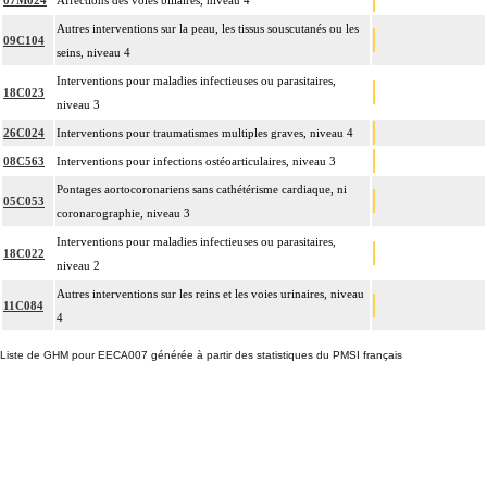
07M024
Affections des voies biliaires, niveau 4
Autres interventions sur la peau, les tissus souscutanés ou les
09C104
seins, niveau 4
Interventions pour maladies infectieuses ou parasitaires,
18C023
niveau 3
26C024
Interventions pour traumatismes multiples graves, niveau 4
08C563
Interventions pour infections ostéoarticulaires, niveau 3
Pontages aortocoronariens sans cathétérisme cardiaque, ni
05C053
coronarographie, niveau 3
Interventions pour maladies infectieuses ou parasitaires,
18C022
niveau 2
Autres interventions sur les reins et les voies urinaires, niveau
11C084
4
Liste de GHM pour EECA007 générée à partir des statistiques du PMSI français