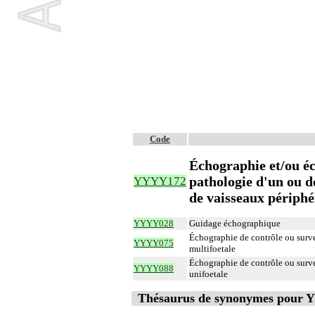
Code
Échographie et/ou éc
pathologie d'un ou d
YYYY172
de vaisseaux périph
YYYY028
Guidage échographique
Échographie de contrôle ou surve
YYYY075
multifoetale
Échographie de contrôle ou surve
YYYY088
unifoetale
Thésaurus de synonymes pour