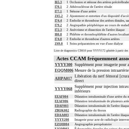
I65.3
1
Occlusion et sténose des artères précérébrales
I70.1
2
Athérosclérose de l'artère rénale
I77.1
1
Sténose d'une artère
Z45.2
2
Ajustement et entretien d'un dispositif d'accè
I74.4
2
Embolie et thrombose des artères distales, sa
I79.2
2
Angiopathie périphérique au cours de maladie
I72.3
2
Anévrisme et dissection de l'artère iliaque
I80.8
2
Phlébite et thrombophlébite d'autres localisa
I74.8
2
Embolie et thrombose d'autres artères
Z49.0
1
Soins préparatoires en vue d'une dialyse
Liste de diagnostics CIM10 pour YYYY172 générée à partir des 
Actes CCAM fréquemment asso
YYYY300
Supplément pour imagerie pour act
EQQM006
Mesure de la pression intraartér
Libération du nerf fémoral [crura
AHPA017
direct
Supplément pour injection intrav
YYYY068
inférieurs
EEAF004
Dilatation intraluminale d'une artère du 
EEAF006
Dilatation intraluminale de plusieurs art
EDAF003
Dilatation intraluminale de l'artère ilia
ZBQK002
Radiographie du thorax
EDAA003
Dilatation intraluminale de l'artère iliaqu
YYYY200
Imagerie pour acte de radiologie interven
EZQH004
Angiographie peropératoire
EJQM003
Échographie-doppler des veines des memb