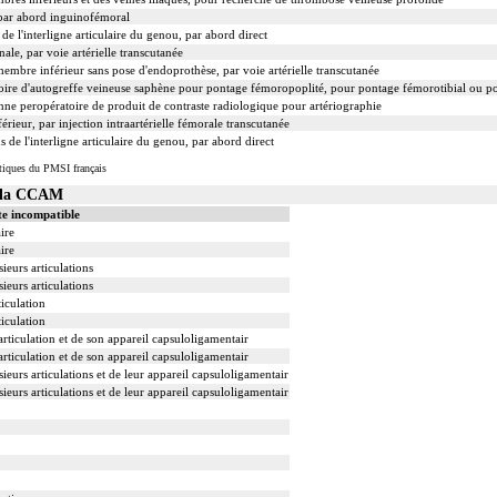
par abord inguinofémoral
de l'interligne articulaire du genou, par abord direct
ale, par voie artérielle transcutanée
membre inférieur sans pose d'endoprothèse, par voie artérielle transcutanée
ire d'autogreffe veineuse saphène pour pontage fémoropoplité, pour pontage fémorotibial ou 
nne peropératoire de produit de contraste radiologique pour artériographie
rieur, par injection intraartérielle fémorale transcutanée
 de l'interligne articulaire du genou, par abord direct
tiques du PMSI français
s la CCAM
te incompatible
ire
ire
ieurs articulations
ieurs articulations
ticulation
ticulation
articulation et de son appareil capsuloligamentair
articulation et de son appareil capsuloligamentair
ieurs articulations et de leur appareil capsuloligamentair
ieurs articulations et de leur appareil capsuloligamentair