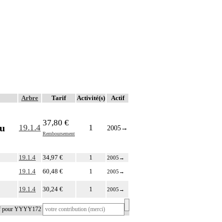
Arbre
Tarif
Activité(s)
Actif
37,80 €
ou
19.1.4
1
2005
→
Remboursement
19.1.4
34,97 €
1
2005
→
19.1.4
60,48 €
1
2005
→
19.1.4
30,24 €
1
2005
→
tif pour YYYY172