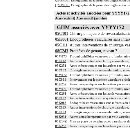
QZQM001
Échographie de la peau, des ongles et/ou de
QZQM001
Échographie de la peau, des ongles et/ou de
Actes et activités associées pour YYYY1
Acte (activité)
Acte associé (activité)
GHM associés avec YYYY172
05C101
Chirurgie majeure de revascularisati
05K061
Endoprothèses vasculaires sans infa
05C111
Autres interventions de chirurgie vas
08C243
Prothèses de genou, niveau 3
05M073
Thrombophlébites veineuses profondes, niv
05C112
Autres interventions de chirurgie vasculaire,
05K251
Actes thérapeutiques sur les artères par voie 
05C102
Chirurgie majeure de revascularisation, nive
05M072
Thrombophlébites veineuses profondes, niv
01C061
Interventions sur le système vasculaire précé
05K252
Actes thérapeutiques sur les artères par voie 
05M071
Thrombophlébites veineuses profondes, niv
05K261
Actes thérapeutiques sur les accès vasculaires
05C182
Autres interventions sur le système circulatoi
05K063
Endoprothèses vasculaires sans infarctus du
05C113
Autres interventions de chirurgie vasculaire,
05C103
Chirurgie majeure de revascularisation, nive
01K031
Autres actes thérapeutiques par voie vascula
05K14Z
Mise en place de certains accès vasculaires 
05K253
Actes thérapeutiques sur les artères par voie 