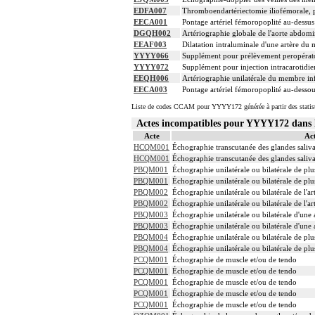
EDFA007
Thromboendartériectomie iliofémorale, 
EECA001
Pontage artériel fémoropoplité au-dessus 
DGQH002
Artériographie globale de l'aorte abdomin
EEAF003
Dilatation intraluminale d'une artère du 
YYYY066
Supplément pour prélèvement peropérato
YYYY072
Supplément pour injection intracarotidie
EEQH006
Artériographie unilatérale du membre infé
EECA003
Pontage artériel fémoropoplité au-dessous
Liste de codes CCAM pour YYYY172 générée à partir des statis
Actes incompatibles pour YYYY172 dan
Acte
Ac
HCQM001
Échographie transcutanée des glandes saliva
HCQM001
Échographie transcutanée des glandes saliva
PBQM001
Échographie unilatérale ou bilatérale de plus
PBQM001
Échographie unilatérale ou bilatérale de plus
PBQM002
Échographie unilatérale ou bilatérale de l'ar
PBQM002
Échographie unilatérale ou bilatérale de l'ar
PBQM003
Échographie unilatérale ou bilatérale d'une 
PBQM003
Échographie unilatérale ou bilatérale d'une 
PBQM004
Échographie unilatérale ou bilatérale de plus
PBQM004
Échographie unilatérale ou bilatérale de plus
PCQM001
Échographie de muscle et/ou de tendo
PCQM001
Échographie de muscle et/ou de tendo
PCQM001
Échographie de muscle et/ou de tendo
PCQM001
Échographie de muscle et/ou de tendo
PCQM001
Échographie de muscle et/ou de tendo