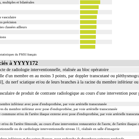
, multiples et bilatérales
s vasculaire
ns précision
s classées ailleurs
tions
statistiques du PMSI français
ciés à YYYY172
e de radiologie interventionnelle, réalisée au bloc opératoire
ielle d'un membre en au moins 3 points, par doppler transcutané ou pléthysmogr
l], du nerf sciatique et/ou de leurs branches à la racine du membre inférieur ou 
asculaire de produit de contraste radiologique au cours d'une intervention pou
membre inférieur avec pose d'endoprothèse, par voie artérielle transcutanée
ères du membre inférieur avec pose d'endoprothèse, par voie artérielle transcutanée
que commune et/ou de l'artère iliaque externe avec pose d'endoprothèse, par voie artérielle transcut
e et/ou de l'artère fémorale, au cours d'une intervention restauratrice de l'aorte, de l'artère iliaque
tionnelle ou de cardiologie interventionnelle niveau 11, réalisée en salle d'imagerie
res inférieurs et des veines iliaques, pour recherche de thrombose veineuse profonde