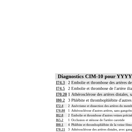
Diagnostics CIM-10 pour YYYY
I74.3
2
Embolie et thrombose des artères de
I74.5
2
Embolie et thrombose de l'artère ili
I70.20
1
Athérosclérose des artères distales, 
I80.2
3
Phlébite et thrombophlébite d'autre
I72.4
2
Anévrisme et dissection des artères du memb
I70.80
1
Athérosclérose d'autres artères, sans gangrèn
I82.8
2
Embolie et thrombose d'autres veines précis
I65.2
1
Occlusion et sténose de l'artère carotide
I80.1
4
Phlébite et thrombophlébite de la veine fém
I70.21
3
Athérosclérose des artères distales, avec gan