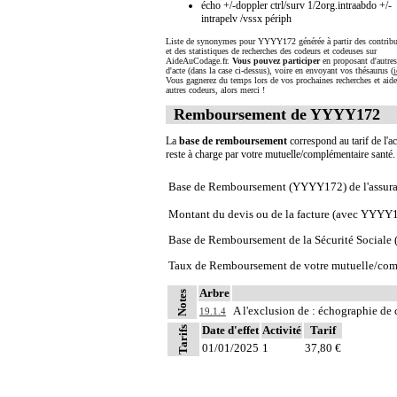
écho +/-doppler ctrl/surv 1/2org.intraabdo +/-
intrapelv /vssx périph
Liste de synonymes pour YYYY172 générée à partir des contribu
et des statistiques de recherches des codeurs et codeuses sur
AideAuCodage.fr.
Vous pouvez participer
en proposant d'autre
d'acte (dans la case ci-dessus), voire en envoyant vos thésaurus (
i
Vous gagnerez du temps lors de vos prochaines recherches et aide
autres codeurs, alors merci !
Remboursement de YYYY172
La
base de remboursement
correspond au tarif de l'ac
reste à charge par votre mutuelle/complémentaire santé
Base de Remboursement (YYYY172) de l'assura
Montant du devis ou de la facture (avec YYYY
Base de Remboursement de la Sécurité Social
Taux de Remboursement de votre mutuelle/com
Arbre
Notes
A l'exclusion de : échographie de
19.1.4
Date d'effet
Activité
Tarif
Tarifs
01/01/2025
1
37,80 €