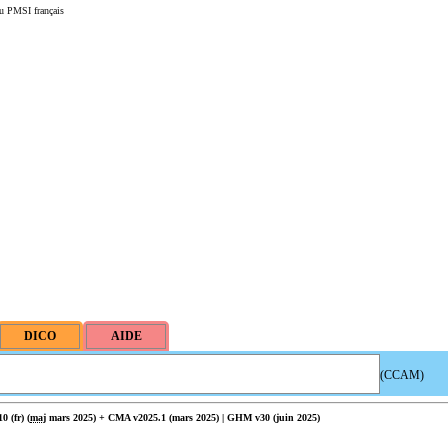
u PMSI français
(CCAM)
 (fr) (
maj
mars 2025) + CMA v2025.1 (mars 2025) | GHM v30 (juin 2025)