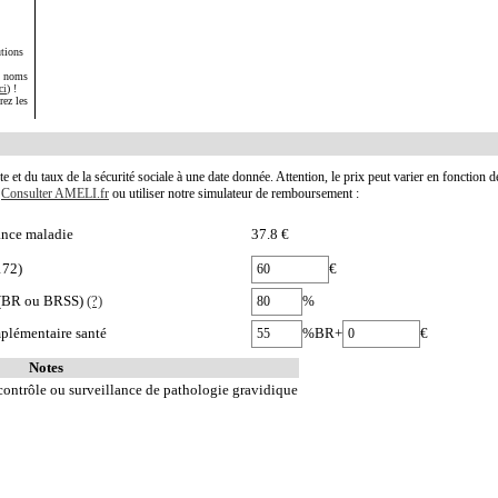
tions
s noms
ci
) !
rez les
te et du taux de la sécurité sociale à une date donnée. Attention, le prix peut varier en fonction 
.
Consulter AMELI.fr
ou utiliser notre simulateur de remboursement :
nce maladie
37.8 €
172)
€
e (BR ou BRSS)
(?)
%
plémentaire santé
%BR+
€
Notes
 contrôle ou surveillance de pathologie gravidique