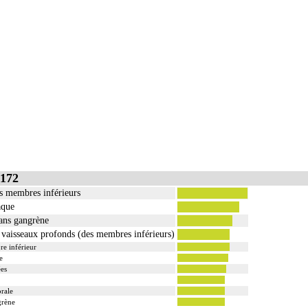
172
s membres inférieurs
aque
sans gangrène
s vaisseaux profonds (des membres inférieurs)
re inférieur
e
ées
orale
grène