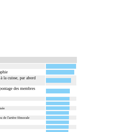
aphie
à la cuisse, par abord
r pontage des membres
anée
 ou de l'artère fémorale