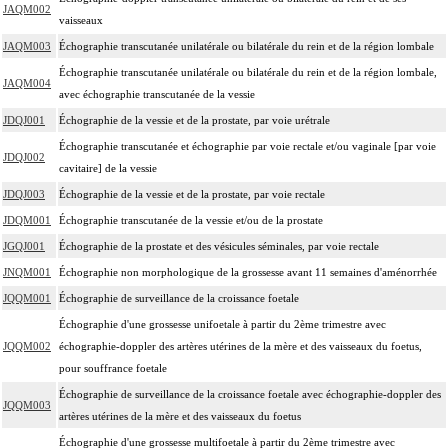
JAQM002
vaisseaux
JAQM003
Échographie transcutanée unilatérale ou bilatérale du rein et de la région lombale
Échographie transcutanée unilatérale ou bilatérale du rein et de la région lombale,
JAQM004
avec échographie transcutanée de la vessie
JDQJ001
Échographie de la vessie et de la prostate, par voie urétrale
Échographie transcutanée et échographie par voie rectale et/ou vaginale [par voie
JDQJ002
cavitaire] de la vessie
JDQJ003
Échographie de la vessie et de la prostate, par voie rectale
JDQM001
Échographie transcutanée de la vessie et/ou de la prostate
JGQJ001
Échographie de la prostate et des vésicules séminales, par voie rectale
JNQM001
Échographie non morphologique de la grossesse avant 11 semaines d'aménorrhée
JQQM001
Échographie de surveillance de la croissance foetale
Échographie d'une grossesse unifoetale à partir du 2ème trimestre avec
JQQM002
échographie-doppler des artères utérines de la mère et des vaisseaux du foetus,
pour souffrance foetale
Échographie de surveillance de la croissance foetale avec échographie-doppler des
JQQM003
artères utérines de la mère et des vaisseaux du foetus
Échographie d'une grossesse multifoetale à partir du 2ème trimestre avec