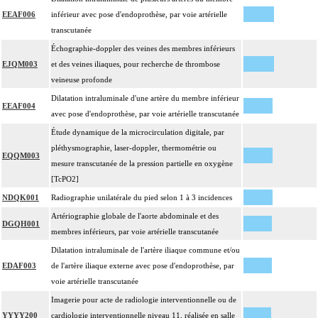
EEAF006
inférieur avec pose d'endoprothèse, par voie artérielle
transcutanée
Échographie-doppler des veines des membres inférieurs
EJQM003
et des veines iliaques, pour recherche de thrombose
veineuse profonde
Dilatation intraluminale d'une artère du membre inférieur
EEAF004
avec pose d'endoprothèse, par voie artérielle transcutanée
Étude dynamique de la microcirculation digitale, par
pléthysmographie, laser-doppler, thermométrie ou
EQQM003
mesure transcutanée de la pression partielle en oxygène
[TcPO2]
NDQK001
Radiographie unilatérale du pied selon 1 à 3 incidences
Artériographie globale de l'aorte abdominale et des
DGQH001
membres inférieurs, par voie artérielle transcutanée
Dilatation intraluminale de l'artère iliaque commune et/ou
EDAF003
de l'artère iliaque externe avec pose d'endoprothèse, par
voie artérielle transcutanée
Imagerie pour acte de radiologie interventionnelle ou de
YYYY200
cardiologie interventionnelle niveau 11, réalisée en salle