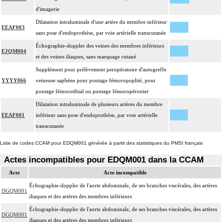
d'imagerie
Dilatation intraluminale d'une artère du membre inférieur
EEAF003
sans pose d'endoprothèse, par voie artérielle transcutanée
Échographie-doppler des veines des membres inférieurs
EJQM004
et des veines iliaques, sans marquage cutané
Supplément pour prélèvement peropératoire d'autogreffe
YYYY066
veineuse saphène pour pontage fémoropoplité, pour
pontage fémorotibial ou pontage fémoropéronier
Dilatation intraluminale de plusieurs artères du membre
EEAF001
inférieur sans pose d'endoprothèse, par voie artérielle
transcutanée
Liste de codes CCAM pour EDQM001 générée à partir des statistiques du PMSI français
Actes incompatibles pour EDQM001 dans la CCAM
Acte
Acte incompatible
Échographie-doppler de l'aorte abdominale, de ses branches viscérales, des artères
DGQM001
iliaques et des artères des membres inférieurs
Échographie-doppler de l'aorte abdominale, de ses branches viscérales, des artères
DGQM001
iliaques et des artères des membres inférieurs