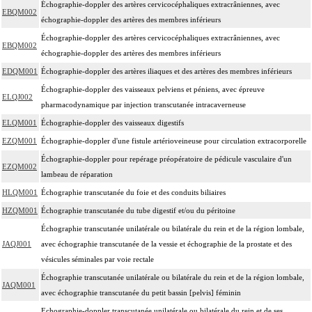
Échographie-doppler des artères cervicocéphaliques extracrâniennes, avec
EBQM002
échographie-doppler des artères des membres inférieurs
Échographie-doppler des artères cervicocéphaliques extracrâniennes, avec
EBQM002
échographie-doppler des artères des membres inférieurs
EDQM001
Échographie-doppler des artères iliaques et des artères des membres inférieurs
Échographie-doppler des vaisseaux pelviens et péniens, avec épreuve
ELQJ002
pharmacodynamique par injection transcutanée intracaverneuse
ELQM001
Échographie-doppler des vaisseaux digestifs
EZQM001
Échographie-doppler d'une fistule artérioveineuse pour circulation extracorporelle
Échographie-doppler pour repérage préopératoire de pédicule vasculaire d'un
EZQM002
lambeau de réparation
HLQM001
Échographie transcutanée du foie et des conduits biliaires
HZQM001
Échographie transcutanée du tube digestif et/ou du péritoine
Échographie transcutanée unilatérale ou bilatérale du rein et de la région lombale,
JAQJ001
avec échographie transcutanée de la vessie et échographie de la prostate et des
vésicules séminales par voie rectale
Échographie transcutanée unilatérale ou bilatérale du rein et de la région lombale,
JAQM001
avec échographie transcutanée du petit bassin [pelvis] féminin
Echographie-doppler transcutanée unilatérale ou bilatérale du rein et de ses