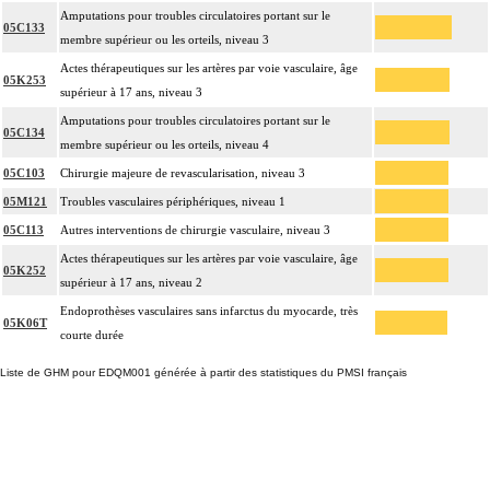
Amputations pour troubles circulatoires portant sur le
05C133
membre supérieur ou les orteils, niveau 3
Actes thérapeutiques sur les artères par voie vasculaire, âge
05K253
supérieur à 17 ans, niveau 3
Amputations pour troubles circulatoires portant sur le
05C134
membre supérieur ou les orteils, niveau 4
05C103
Chirurgie majeure de revascularisation, niveau 3
05M121
Troubles vasculaires périphériques, niveau 1
05C113
Autres interventions de chirurgie vasculaire, niveau 3
Actes thérapeutiques sur les artères par voie vasculaire, âge
05K252
supérieur à 17 ans, niveau 2
Endoprothèses vasculaires sans infarctus du myocarde, très
05K06T
courte durée
Liste de GHM pour EDQM001 générée à partir des statistiques du PMSI français