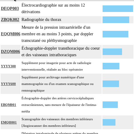
Les actes avec dérivation vasculaire [shunt] incluent la pose d'une dérivation
Électrocardiographie sur au moins 12
4
DEQP003
inerte ou pulsée, et son ablation.
dérivations
Facturation : les suppléments de numérisation ou la radioscopie de longue
ZBQK002
Radiographie du thorax
4
durée sous ampli de brillance (chapitre 19) ne peuvent pas être facturés avec les
Mesure de la pression intraartérielle d'un
actes diagnostiques ou thérapeutiques de radiologie vasculaire
EQQM006
membre en au moins 3 points, par doppler
transcutané ou pléthysmographie
Échographie-doppler transthoracique du coeur
DZQM006
et des vaisseaux intrathoraciques
Supplément pour imagerie pour acte de radiologie
YYYY300
interventionnelle, réalisée au bloc opératoire
Supplément pour archivage numérique d'une
YYYY600
mammographie ou d'un examen scanographique ou
remnographique
Échographie-doppler des artères cervicocéphaliques
EBQM001
extracrâniennes, sans mesure de l'épaisseur de l'intima-
média
Scanographie des vaisseaux des membres inférieurs
EMQH001
[Angioscanner des membres inférieurs]
Dilatation intraluminale de plusieurs artères du membre