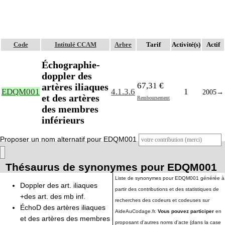
Code
Intitulé CCAM
Arbre
Tarif
Activité(s)
Actif
Échographie-
doppler des
67,31 €
artères iliaques
EDQM001
4.1.3.6
1
2005
→
et des artères
Remboursement
des membres
inférieurs
Proposer un nom alternatif pour EDQM001
Thésaurus de synonymes pour EDQM001
Liste de synonymes pour EDQM001 générée à
Doppler des art. iliaques
partir des contributions et des statistiques de
+des art. des mb inf.
recherches des codeurs et codeuses sur
ÉchoD des artères iliaques
AideAuCodage.fr.
Vous pouvez participer
en
et des artères des membres
proposant d'autres noms d'acte (dans la case