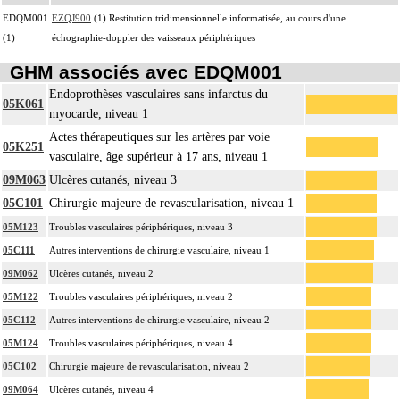
EDQM001
EZQJ900
(1) Restitution tridimensionnelle informatisée, au cours d'une
(1)
échographie-doppler des vaisseaux périphériques
GHM associés avec EDQM001
Endoprothèses vasculaires sans infarctus du
05K061
myocarde, niveau 1
Actes thérapeutiques sur les artères par voie
05K251
vasculaire, âge supérieur à 17 ans, niveau 1
09M063
Ulcères cutanés, niveau 3
05C101
Chirurgie majeure de revascularisation, niveau 1
05M123
Troubles vasculaires périphériques, niveau 3
05C111
Autres interventions de chirurgie vasculaire, niveau 1
09M062
Ulcères cutanés, niveau 2
05M122
Troubles vasculaires périphériques, niveau 2
05C112
Autres interventions de chirurgie vasculaire, niveau 2
05M124
Troubles vasculaires périphériques, niveau 4
05C102
Chirurgie majeure de revascularisation, niveau 2
09M064
Ulcères cutanés, niveau 4