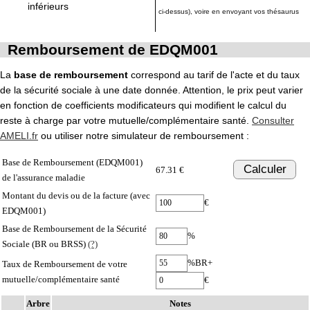
inférieurs
ci-dessus), voire en envoyant vos thésaurus
Remboursement de EDQM001
La
base de remboursement
correspond au tarif de l'acte et du taux
de la sécurité sociale à une date donnée. Attention, le prix peut varier
en fonction de coefficients modificateurs qui modifient le calcul du
reste à charge par votre mutuelle/complémentaire santé.
Consulter
AMELI.fr
ou utiliser notre simulateur de remboursement :
Base de Remboursement (EDQM001)
Calculer
67.31 €
de l'assurance maladie
Montant du devis ou de la facture (avec
€
EDQM001)
Base de Remboursement de la Sécurité
%
Sociale (BR ou BRSS)
(?)
%BR+
Taux de Remboursement de votre
mutuelle/complémentaire santé
€
Arbre
Notes