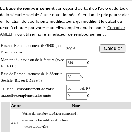
La
base de remboursement
correspond au tarif de l'acte et du taux
de la sécurité sociale à une date donnée. Attention, le prix peut varier
en fonction de coefficients modificateurs qui modifient le calcul du
reste à charge par votre mutuelle/complémentaire santé.
Consulter
AMELI.fr
ou utiliser notre simulateur de remboursement :
Base de Remboursement (EFJF001) de
Calculer
209 €
l'assurance maladie
Montant du devis ou de la facture (avec
€
EFJF001)
Base de Remboursement de la Sécurité
%
Sociale (BR ou BRSS)
(?)
%BR+
Taux de Remboursement de votre
mutuelle/complémentaire santé
€
Arbre
Notes
Veines du membre supérieur comprend :
- veines de l'avant-bras et du bras
4.4.1
- veine subclavière