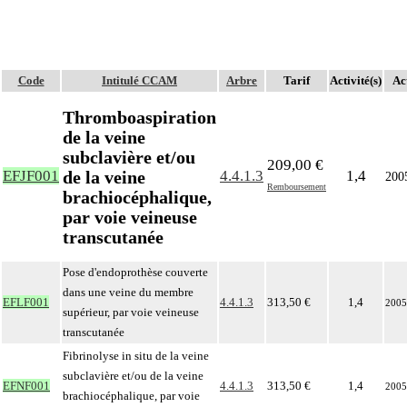
Code
Intitulé CCAM
Arbre
Tarif
Activité(s)
Act
Thromboaspiration
de la veine
subclavière et/ou
209,00 €
de la veine
EFJF001
4.4.1.3
1,4
200
Remboursement
brachiocéphalique,
par voie veineuse
transcutanée
Pose d'endoprothèse couverte
dans une veine du membre
EFLF001
4.4.1.3
313,50 €
1,4
2005
supérieur, par voie veineuse
transcutanée
Fibrinolyse in situ de la veine
subclavière et/ou de la veine
EFNF001
4.4.1.3
313,50 €
1,4
2005
brachiocéphalique, par voie