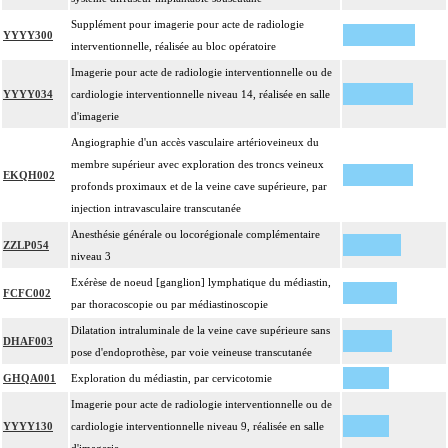
Supplément pour imagerie pour acte de radiologie
YYYY300
interventionnelle, réalisée au bloc opératoire
Imagerie pour acte de radiologie interventionnelle ou de
YYYY034
cardiologie interventionnelle niveau 14, réalisée en salle
d'imagerie
Angiographie d'un accès vasculaire artérioveineux du
membre supérieur avec exploration des troncs veineux
EKQH002
profonds proximaux et de la veine cave supérieure, par
injection intravasculaire transcutanée
Anesthésie générale ou locorégionale complémentaire
ZZLP054
niveau 3
Exérèse de noeud [ganglion] lymphatique du médiastin,
FCFC002
par thoracoscopie ou par médiastinoscopie
Dilatation intraluminale de la veine cave supérieure sans
DHAF003
pose d'endoprothèse, par voie veineuse transcutanée
GHQA001
Exploration du médiastin, par cervicotomie
Imagerie pour acte de radiologie interventionnelle ou de
YYYY130
cardiologie interventionnelle niveau 9, réalisée en salle