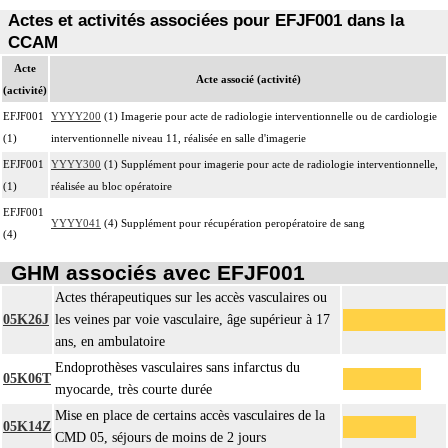
Actes et activités associées pour EFJF001 dans la
CCAM
Acte
Acte associé (activité)
(activité)
EFJF001
YYYY200
(1) Imagerie pour acte de radiologie interventionnelle ou de cardiologie
(1)
interventionnelle niveau 11, réalisée en salle d'imagerie
EFJF001
YYYY300
(1) Supplément pour imagerie pour acte de radiologie interventionnelle,
(1)
réalisée au bloc opératoire
EFJF001
YYYY041
(4) Supplément pour récupération peropératoire de sang
(4)
GHM associés avec EFJF001
Actes thérapeutiques sur les accès vasculaires ou
05K26J
les veines par voie vasculaire, âge supérieur à 17
ans, en ambulatoire
Endoprothèses vasculaires sans infarctus du
05K06T
myocarde, très courte durée
Mise en place de certains accès vasculaires de la
05K14Z
CMD 05, séjours de moins de 2 jours