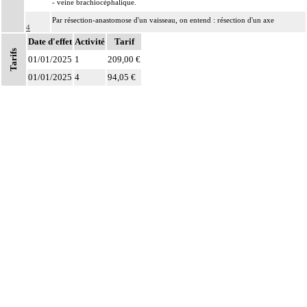
- veine brachiocéphalique.
Par résection-anastomose d'un vaisseau, on entend : résection d'un axe
4
vasculaire avec restauration de la continuité par anastomose.
Date d'effet
Activité
Tarif
Tarifs
Par recanalisation intraluminale d'un vaisseau, on entend : rétablissement de la
01/01/2025
1
209,00 €
4
circulation dans un vaisseau par forage guidé d'une néolumière au travers d'un
01/01/2025
4
94,05 €
obstacle totalement obstructif. Elle inclut la dilatation du vaisseau.
Par endoprothèse vasculaire, on entend : prothèse vasculaire non couverte,
4
posée par voie vasculaire transcutanée.
Par acte intravasculaire suprasélectif, on entend : acte par cathétérisme d'un
4
vaisseau par microcathéter coaxial guidé.
Par acte intravasculaire sélectif ou hypersélectif, on entend : acte par
4
cathétérisme d'une branche d'un vaisseau quel que soit son ordre de division,
par sonde guidée.
Par acte intravasculaire global, on entend : acte par cathétérisme du tronc d'un
4
vaisseau principal - aorte, veine cave - par sonde guidée.
Par acte, par injection intravasculaire transcutanée, on entend : acte par
4
injection transcutanée directe dans un vaisseau, sans cathétérisme guidé.
Par acte, par voie vasculaire transcutanée, on entend : acte par cathétérisme
4
intraluminal transcutané guidé d'un vaisseau, que le guide soit introduit par