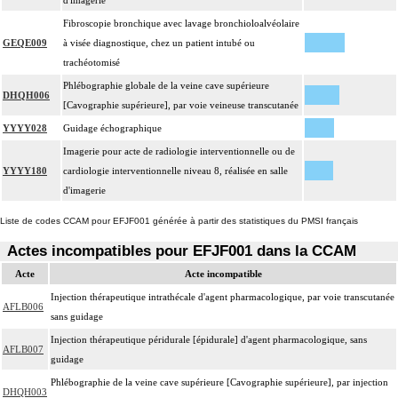
d'imagerie
Fibroscopie bronchique avec lavage bronchioloalvéolaire
GEQE009
à visée diagnostique, chez un patient intubé ou
trachéotomisé
Phlébographie globale de la veine cave supérieure
DHQH006
[Cavographie supérieure], par voie veineuse transcutanée
YYYY028
Guidage échographique
Imagerie pour acte de radiologie interventionnelle ou de
YYYY180
cardiologie interventionnelle niveau 8, réalisée en salle
d'imagerie
Liste de codes CCAM pour EFJF001 générée à partir des statistiques du PMSI français
Actes incompatibles pour EFJF001 dans la CCAM
Acte
Acte incompatible
Injection thérapeutique intrathécale d'agent pharmacologique, par voie transcutanée
AFLB006
sans guidage
Injection thérapeutique péridurale [épidurale] d'agent pharmacologique, sans
AFLB007
guidage
Phlébographie de la veine cave supérieure [Cavographie supérieure], par injection
DHQH003