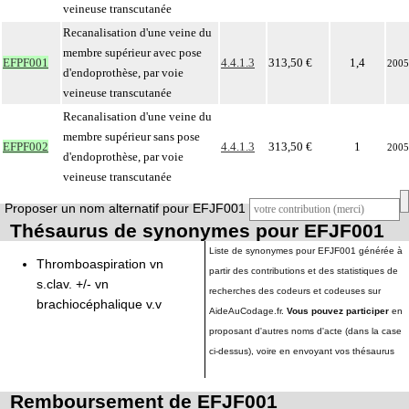
veineuse transcutanée
Recanalisation d'une veine du
membre supérieur avec pose
EFPF001
4.4.1.3
313,50 €
1,4
2005
d'endoprothèse, par voie
veineuse transcutanée
Recanalisation d'une veine du
membre supérieur sans pose
EFPF002
4.4.1.3
313,50 €
1
2005
d'endoprothèse, par voie
veineuse transcutanée
Proposer un nom alternatif pour EFJF001
Thésaurus de synonymes pour EFJF001
Liste de synonymes pour EFJF001 générée à
Thromboaspiration vn
partir des contributions et des statistiques de
s.clav. +/- vn
recherches des codeurs et codeuses sur
brachiocéphalique v.v
AideAuCodage.fr.
Vous pouvez participer
en
proposant d'autres noms d'acte (dans la case
ci-dessus), voire en envoyant vos thésaurus
Remboursement de EFJF001