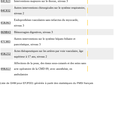
04C023
Interventions majeures sur le thorax, niveau 3
Autres interventions chirurgicales sur le système respiratoire,
04C032
niveau 2
Endoprothèses vasculaires sans infarctus du myocarde,
05K063
niveau 3
06M043
Hémorragies digestives, niveau 3
Autres interventions sur le système hépato-biliaire et
07C083
pancréatique, niveau 3
Actes thérapeutiques sur les artères par voie vasculaire, âge
05K252
supérieur à 17 ans, niveau 2
Affections de la peau, des tissus sous-cutanés et des seins sans
09K02J
acte opératoire de la CMD 09, avec anesthésie, en
ambulatoire
Liste de GHM pour EFJF001 générée à partir des statistiques du PMSI français