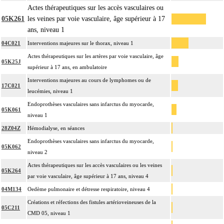
Actes thérapeutiques sur les accès vasculaires ou
05K261
les veines par voie vasculaire, âge supérieur à 17
ans, niveau 1
04C021
Interventions majeures sur le thorax, niveau 1
Actes thérapeutiques sur les artères par voie vasculaire, âge
05K25J
supérieur à 17 ans, en ambulatoire
Interventions majeures au cours de lymphomes ou de
17C021
leucémies, niveau 1
Endoprothèses vasculaires sans infarctus du myocarde,
05K061
niveau 1
28Z04Z
Hémodialyse, en séances
Endoprothèses vasculaires sans infarctus du myocarde,
05K062
niveau 2
Actes thérapeutiques sur les accès vasculaires ou les veines
05K264
par voie vasculaire, âge supérieur à 17 ans, niveau 4
04M134
Oedème pulmonaire et détresse respiratoire, niveau 4
Créations et réfections des fistules artérioveineuses de la
05C211
CMD 05, niveau 1