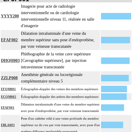
- décision d'assistance circulatoire.
Imagerie pour acte de radiologie
interventionnelle ou de cardiologie
4
La suture d'un vaisseau inclut l'angioplastie d'élargissement.
YYYY200
interventionnelle niveau 11, réalisée en salle
4
Le pontage artériel inclut la thromboendartériectomie de contigüité.
d'imagerie
Les actes sur le thorax, par thoracoscopie incluent l'évacuation de collection
4
Dilatation intraluminale d'une veine du
intrathoracique associée, la pose de drain pleural et/ou péricardique.
EFAF002
membre supérieur sans pose d'endoprothèse,
Les actes sur le thorax, par thoracotomie incluent l'évacuation de collection
4
par voie veineuse transcutanée
intrathoracique associée, la pose de drain pleural et/ou péricardique.
Phlébographie de la veine cave supérieure
Les actes avec dérivation vasculaire [shunt] incluent la pose d'une dérivation
4
DHQH003
[Cavographie supérieure], par injection
inerte ou pulsée, et son ablation.
intraveineuse transcutanée
Facturation : les suppléments de numérisation ou la radioscopie de longue
Anesthésie générale ou locorégionale
4
durée sous ampli de brillance (chapitre 19) ne peuvent pas être facturés avec les
ZZLP008
complémentaire niveau 5
actes diagnostiques ou thérapeutiques de radiologie vasculaire
EFQM001
Échographie-doppler des veines des membres supérieurs
ECQM002
Échographie-doppler des artères des membres supérieurs
Dilatation intraluminale d'une veine du membre supérieur
EFAF001
avec pose d'endoprothèse, par voie veineuse transcutanée
Pose d'un cathéter relié à une veine profonde du membre
EBLA003
supérieur ou du cou par voie transcutanée, avec pose d'un
système diffuseur implantable souscutané