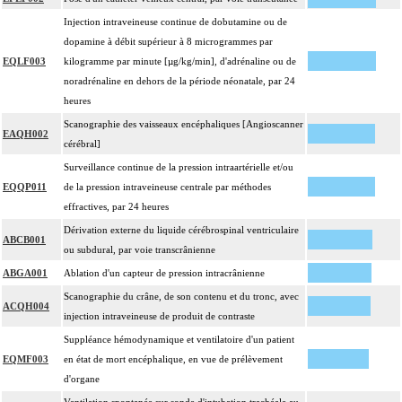
Injection intraveineuse continue de dobutamine ou de
dopamine à débit supérieur à 8 microgrammes par
EQLF003
kilogramme par minute [µg/kg/min], d'adrénaline ou de
noradrénaline en dehors de la période néonatale, par 24
heures
Scanographie des vaisseaux encéphaliques [Angioscanner
EAQH002
cérébral]
Surveillance continue de la pression intraartérielle et/ou
EQQP011
de la pression intraveineuse centrale par méthodes
effractives, par 24 heures
Dérivation externe du liquide cérébrospinal ventriculaire
ABCB001
ou subdural, par voie transcrânienne
ABGA001
Ablation d'un capteur de pression intracrânienne
Scanographie du crâne, de son contenu et du tronc, avec
ACQH004
injection intraveineuse de produit de contraste
Suppléance hémodynamique et ventilatoire d'un patient
EQMF003
en état de mort encéphalique, en vue de prélèvement
d'organe