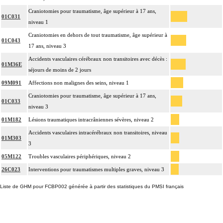
Craniotomies pour traumatisme, âge supérieur à 17 ans,
01C031
niveau 1
Craniotomies en dehors de tout traumatisme, âge supérieur à
01C043
17 ans, niveau 3
Accidents vasculaires cérébraux non transitoires avec décès :
01M36E
séjours de moins de 2 jours
09M091
Affections non malignes des seins, niveau 1
Craniotomies pour traumatisme, âge supérieur à 17 ans,
01C033
niveau 3
01M182
Lésions traumatiques intracrâniennes sévères, niveau 2
Accidents vasculaires intracérébraux non transitoires, niveau
01M303
3
05M122
Troubles vasculaires périphériques, niveau 2
26C023
Interventions pour traumatismes multiples graves, niveau 3
Liste de GHM pour FCBP002 générée à partir des statistiques du PMSI français