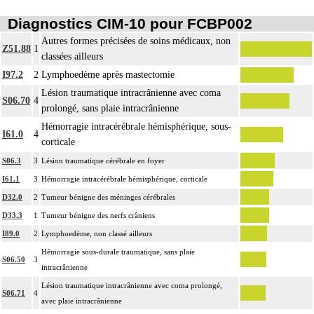
Diagnostics CIM-10 pour FCBP002
Autres formes précisées de soins médicaux, non
Z51.88
1
classées ailleurs
I97.2
2
Lymphoedème après mastectomie
Lésion traumatique intracrânienne avec coma
S06.70
4
prolongé, sans plaie intracrânienne
Hémorragie intracérébrale hémisphérique, sous-
I61.0
4
corticale
S06.3
3
Lésion traumatique cérébrale en foyer
I61.1
3
Hémorragie intracérébrale hémisphérique, corticale
D32.0
2
Tumeur bénigne des méninges cérébrales
D33.3
1
Tumeur bénigne des nerfs crâniens
I89.0
2
Lymphoedème, non classé ailleurs
Hémorragie sous-durale traumatique, sans plaie
S06.50
3
intracrânienne
Lésion traumatique intracrânienne avec coma prolongé,
S06.71
4
avec plaie intracrânienne