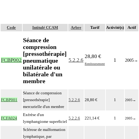
Code
Intitulé CCAM
Arbre
Tarif
Activité(s)
Actif
Séance de
compression
[pressothérapie]
28,80 €
pneumatique
FCBP002
5.2.2.6
1
2005
→
Remboursement
unilatérale ou
bilatérale d'un
membre
Séance de compression
FCBP001
[pressothérapie]
5.2.2.6
28,80 €
1
2005
→
mercurielle d'un membre
Exérèse d'un
FCFA024
5.2.2.6
221,14 €
1
2005
→
lymphangiome superficiel
Sclérose de malformation
lymphatique, par