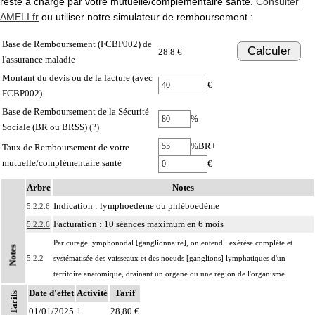
reste à charge par votre mutuelle/complémentaire santé.
Consulter
AMELI.fr
ou utiliser notre simulateur de remboursement :
Base de Remboursement (FCBP002) de
Calculer
28.8 €
l'assurance maladie
Montant du devis ou de la facture (avec
€
FCBP002)
Base de Remboursement de la Sécurité
%
Sociale (BR ou BRSS)
(?)
%BR+
Taux de Remboursement de votre
mutuelle/complémentaire santé
€
Arbre
Notes
Indication : lymphoedème ou phléboedème
5.2.2.6
Facturation : 10 séances maximum en 6 mois
5.2.2.6
Par curage lymphonodal [ganglionnaire], on entend : exérèse complète et
Notes
5.2.2
systématisée des vaisseaux et des noeuds [ganglions] lymphatiques d'un
territoire anatomique, drainant un organe ou une région de l'organisme.
Date d'effet
Le prélèvement d'un noeud [ganglion] lymphatique ou de quelques-uns
Activité
Tarif
Tarifs
5.2.2
[picking] à titre diagnostique, au cours de l'exérèse d'un organe, est inclus dans
01/01/2025
1
28,80 €