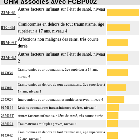
GHM associés avec FCBP002
Autres facteurs influant sur l'état de santé, niveau
23M061
1
Craniotomies en dehors de tout traumatisme, âge
01C044
supérieur à 17 ans, niveau 4
Affections non malignes des seins, très courte
09M09T
durée
Autres facteurs influant sur l'état de santé, niveau
23M062
2
Craniotomies pour traumatisme, âge supérieur à 17 ans,
01C034
niveau 4
Craniotomies en dehors de tout traumatisme, âge supérieur à
01C041
17 ans, niveau 1
26C024
Interventions pour traumatismes multiples graves, niveau 4
01M184
Lésions traumatiques intracrâniennes sévères, niveau 4
23M06T
Autres facteurs influant sur l'état de santé, très courte durée
26M024
Traumatismes multiples graves, niveau 4
Craniotomies en dehors de tout traumatisme, âge supérieur à
01C042
17 ans, niveau 2