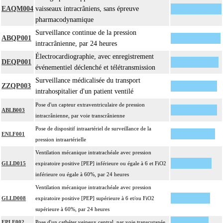
EAQM004
vaisseaux intracrâniens, sans épreuve
pharmacodynamique
Surveillance continue de la pression
ABQP001
intracrânienne, par 24 heures
Électrocardiographie, avec enregistrement
DEQP001
événementiel déclenché et télétransmission
Surveillance médicalisée du transport
ZZQP003
intrahospitalier d'un patient ventilé
Pose d'un capteur extraventriculaire de pression
ABLB003
intracrânienne, par voie transcrânienne
Pose de dispositif intraartériel de surveillance de la
ENLF001
pression intraartérielle
Ventilation mécanique intratrachéale avec pression
GLLD015
expiratoire positive [PEP] inférieure ou égale à 6 et FiO2
inférieure ou égale à 60%, par 24 heures
Ventilation mécanique intratrachéale avec pression
GLLD008
expiratoire positive [PEP] supérieure à 6 et/ou FiO2
supérieure à 60%, par 24 heures
EPLF002
Pose d'un cathéter veineux central, par voie transcutanée