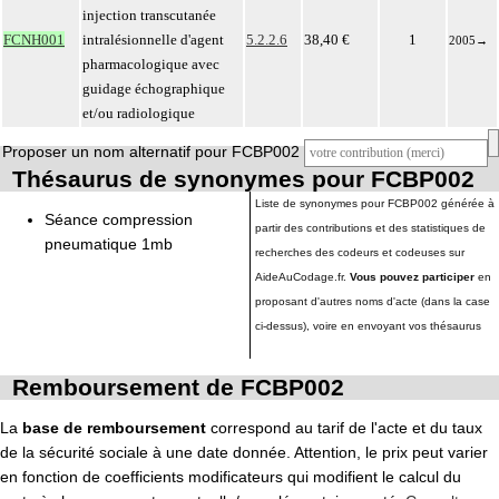
injection transcutanée
FCNH001
intralésionnelle d'agent
5.2.2.6
38,40 €
1
2005
→
pharmacologique avec
guidage échographique
et/ou radiologique
Proposer un nom alternatif pour FCBP002
Thésaurus de synonymes pour FCBP002
Liste de synonymes pour FCBP002 générée à
Séance compression
partir des contributions et des statistiques de
pneumatique 1mb
recherches des codeurs et codeuses sur
AideAuCodage.fr.
Vous pouvez participer
en
proposant d'autres noms d'acte (dans la case
ci-dessus), voire en envoyant vos thésaurus
Remboursement de FCBP002
La
base de remboursement
correspond au tarif de l'acte et du taux
de la sécurité sociale à une date donnée. Attention, le prix peut varier
en fonction de coefficients modificateurs qui modifient le calcul du