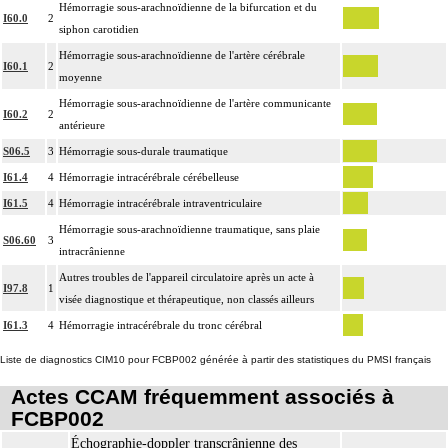
Hémorragie sous-arachnoïdienne de la bifurcation et du
I60.0
2
siphon carotidien
Hémorragie sous-arachnoïdienne de l'artère cérébrale
I60.1
2
moyenne
Hémorragie sous-arachnoïdienne de l'artère communicante
I60.2
2
antérieure
S06.5
3
Hémorragie sous-durale traumatique
I61.4
4
Hémorragie intracérébrale cérébelleuse
I61.5
4
Hémorragie intracérébrale intraventriculaire
Hémorragie sous-arachnoïdienne traumatique, sans plaie
S06.60
3
intracrânienne
Autres troubles de l'appareil circulatoire après un acte à
I97.8
1
visée diagnostique et thérapeutique, non classés ailleurs
I61.3
4
Hémorragie intracérébrale du tronc cérébral
Liste de diagnostics CIM10 pour FCBP002 générée à partir des statistiques du PMSI français
Actes CCAM fréquemment associés à
FCBP002
Échographie-doppler transcrânienne des