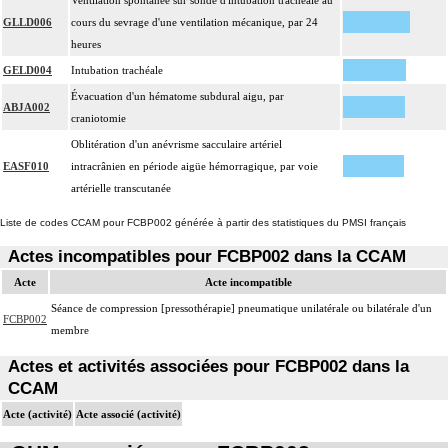
Ventilation spontanée sur sonde d'intubation trachéale au
GLLD006
cours du sevrage d'une ventilation mécanique, par 24
heures
GELD004
Intubation trachéale
Évacuation d'un hématome subdural aigu, par
ABJA002
craniotomie
Oblitération d'un anévrisme sacculaire artériel
EASF010
intracrânien en période aigüe hémorragique, par voie
artérielle transcutanée
Liste de codes CCAM pour FCBP002 générée à partir des statistiques du PMSI français
Actes incompatibles pour FCBP002 dans la CCAM
Acte
Acte incompatible
Séance de compression [pressothérapie] pneumatique unilatérale ou bilatérale d'un
FCBP002
membre
Actes et activités associées pour FCBP002 dans la
CCAM
Acte (activité)
Acte associé (activité)