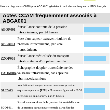
Liste de diagnostics CIM10 pour ABGA001 générée à partir des statistiques du PMSI français
Actes CCAM fréquemment associés à
ABGA001
Surveillance continue de la pression
ABQP001
intracrânienne, par 24 heures
Pose d'un capteur extraventriculaire de
ABLB003
pression intracrânienne, par voie
transcrânienne
Surveillance médicalisée du transport
ZZQP003
intrahospitalier d'un patient ventilé
Échographie-doppler transcrânienne des
EAQM004
vaisseaux intracrâniens, sans épreuve
pharmacodynamique
Ventilation mécanique intratrachéale avec pression
GLLD015
expiratoire positive [PEP] inférieure ou égale à 6 et FiO2
inférieure ou égale à 60%, par 24 heures
Surveillance continue de la pression intraartérielle et/ou
EQQP011
de la pression intraveineuse centrale par méthodes