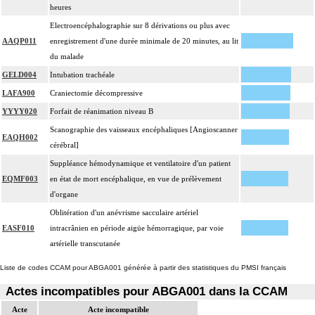
heures
Electroencéphalographie sur 8 dérivations ou plus avec
AAQP011
enregistrement d'une durée minimale de 20 minutes, au lit
du malade
GELD004
Intubation trachéale
LAFA900
Craniectomie décompressive
YYYY020
Forfait de réanimation niveau B
Scanographie des vaisseaux encéphaliques [Angioscanner
EAQH002
cérébral]
Suppléance hémodynamique et ventilatoire d'un patient
EQMF003
en état de mort encéphalique, en vue de prélèvement
d'organe
Oblitération d'un anévrisme sacculaire artériel
EASF010
intracrânien en période aigüe hémorragique, par voie
artérielle transcutanée
Liste de codes CCAM pour ABGA001 générée à partir des statistiques du PMSI français
Actes incompatibles pour ABGA001 dans la CCAM
Acte
Acte incompatible