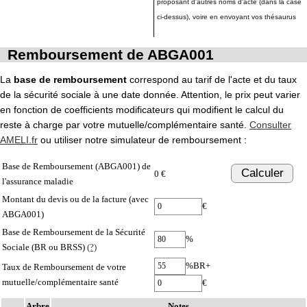
proposant d'autres noms d'acte (dans la case
ci-dessus), voire en envoyant vos thésaurus
Remboursement de ABGA001
La
base de remboursement
correspond au tarif de l'acte et du taux
de la sécurité sociale à une date donnée. Attention, le prix peut varier
en fonction de coefficients modificateurs qui modifient le calcul du
reste à charge par votre mutuelle/complémentaire santé.
Consulter
AMELI.fr
ou utiliser notre simulateur de remboursement :
Base de Remboursement (ABGA001) de
Calculer
0 €
l'assurance maladie
Montant du devis ou de la facture (avec
€
ABGA001)
Base de Remboursement de la Sécurité
%
Sociale (BR ou BRSS)
(?)
%BR+
Taux de Remboursement de votre
mutuelle/complémentaire santé
€
Arbre
Notes