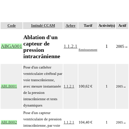
Code
Intitulé CCAM
Arbre
Tarif
Activité(s)
Actif
Ablation d'un
capteur de
ABGA001
1.1.2.1
1
2005
→
pression
Remboursement
intracrânienne
Pose d'un cathéter
ventriculaire cérébral par
voie transcrânienne,
ABLB001
avec mesure instantanée
1.1.2.1
100,62 €
1
2005
→
de la pression
intracrânienne et tests
dynamiques
Pose d'un capteur
ventriculaire de pression
ABLB002
1.1.2.1
104,40 €
1
2005
→
intracrânienne, par voie