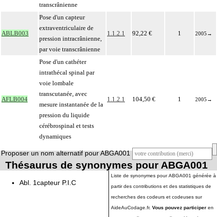
transcrânienne
Pose d'un capteur
extraventriculaire de
ABLB003
1.1.2.1
92,22 €
1
2005
→
pression intracrânienne,
par voie transcrânienne
Pose d'un cathéter
intrathécal spinal par
voie lombale
transcutanée, avec
AFLB004
1.1.2.1
104,50 €
1
2005
→
mesure instantanée de la
pression du liquide
cérébrospinal et tests
dynamiques
Proposer un nom alternatif pour ABGA001
Thésaurus de synonymes pour ABGA001
Liste de synonymes pour ABGA001 générée à
Abl. 1capteur P.I.C
partir des contributions et des statistiques de
recherches des codeurs et codeuses sur
AideAuCodage.fr.
Vous pouvez participer
en