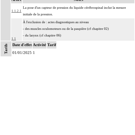
La pose d'un capteur de pression du liquide cérébrospinal inclut la mesure
1.1.2.1
initiale de la pression.
À l'exclusion de : actes diagnostiques au niveau
- des muscles oculomoteurs ou de la paupière (cf chapitre 02)
- du larynx (cf chapitre 06)
1.1
- du périnée (cf chapitre 08)
Date d'effet
Activité
Tarif
Tarifs
- des muscles ptérygoïdiens (cf chapitre 11)
Notes
01/01/2025
1
- du diaphragme (cf chapitre 12)
1
À l'exclusion de : analgésie postopératoire
1
Par intrathécal, on entend : dans l'espace subarachnoïdien.
Par infiltration anesthésique d'un nerf, on entend : injection d'un agent
1
pharmacologique au contact d'un nerf, par voie transcutanée.
Par bloc anesthésique continu d'un nerf, on entend : injection d'un agent
1
pharmacologique au contact d'un nerf avec pose d'un cathéter, par voie
transcutanée.