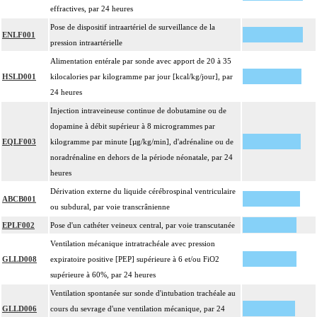
effractives, par 24 heures
Pose de dispositif intraartériel de surveillance de la
ENLF001
pression intraartérielle
Alimentation entérale par sonde avec apport de 20 à 35
HSLD001
kilocalories par kilogramme par jour [kcal/kg/jour], par
24 heures
Injection intraveineuse continue de dobutamine ou de
dopamine à débit supérieur à 8 microgrammes par
EQLF003
kilogramme par minute [µg/kg/min], d'adrénaline ou de
noradrénaline en dehors de la période néonatale, par 24
heures
Dérivation externe du liquide cérébrospinal ventriculaire
ABCB001
ou subdural, par voie transcrânienne
EPLF002
Pose d'un cathéter veineux central, par voie transcutanée
Ventilation mécanique intratrachéale avec pression
GLLD008
expiratoire positive [PEP] supérieure à 6 et/ou FiO2
supérieure à 60%, par 24 heures
Ventilation spontanée sur sonde d'intubation trachéale au
GLLD006
cours du sevrage d'une ventilation mécanique, par 24