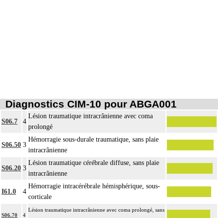
Diagnostics CIM-10 pour ABGA001
Lésion traumatique intracrânienne avec coma
S06.7
4
prolongé
Hémorragie sous-durale traumatique, sans plaie
S06.50
3
intracrânienne
Lésion traumatique cérébrale diffuse, sans plaie
S06.20
3
intracrânienne
Hémorragie intracérébrale hémisphérique, sous-
I61.0
4
corticale
Lésion traumatique intracrânienne avec coma prolongé, sans
S06.70
4