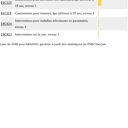
01C121
18 ans, niveau 1
01C114
Craniotomies pour tumeurs, âge inférieur à 18 ans, niveau 4
Interventions pour maladies infectieuses ou parasitaires,
18C024
niveau 4
16C023
Interventions sur la rate, niveau 3
Liste de GHM pour ABGA001 générée à partir des statistiques du PMSI français