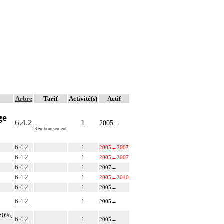
Arbre
Tarif
Activité(s)
Actif
ge
6.4.2
1
2005
→
Remboursement
6.4.2
1
2005
→
2007
6.4.2
1
2005
→
2007
6.4.2
1
2007
→
6.4.2
1
2005
→
2010
6.4.2
1
2005
→
6.4.2
1
2005
→
 60%,
6.4.2
1
2005
→