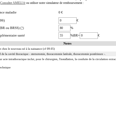
.
Consulter AMELI.fr
ou utiliser notre simulateur de remboursement :
nce maladie
0 €
006)
€
e (BR ou BRSS)
(?)
%
plémentaire santé
%BR+
€
Notes
re chez le nouveau-né à la naissance (cf 09.05)
 de la cavité thoracique - sternotomie, thoracotomie latérale, thoracotomie postérieure -.
acte intrathoracique inclut, pour le chirurgien, l'installation, la conduite de la circulation extraco
 technique
ge
e incluent l'évacuation de collection intrathoracique associée, la pose de drain pleural et/ou péric
 incluent l'évacuation de collection intrathoracique associée, la pose de drain pleural et/ou périca