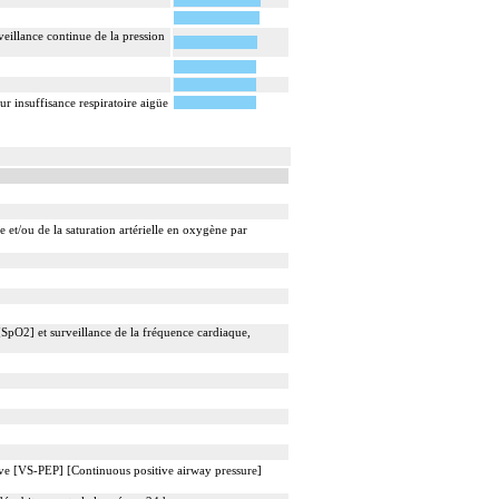
veillance continue de la pression
 insuffisance respiratoire aigüe
e et/ou de la saturation artérielle en oxygène par
[SpO2] et surveillance de la fréquence cardiaque,
tive [VS-PEP] [Continuous positive airway pressure]