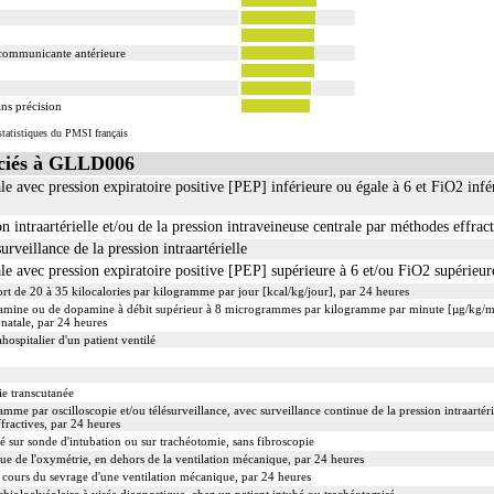
 communicante antérieure
ns précision
tatistiques du PMSI français
ciés à GLLD006
le avec pression expiratoire positive [PEP] inférieure ou égale à 6 et FiO2 inf
n intraartérielle et/ou de la pression intraveineuse centrale par méthodes effrac
surveillance de la pression intraartérielle
le avec pression expiratoire positive [PEP] supérieure à 6 et/ou FiO2 supérieu
rt de 20 à 35 kilocalories par kilogramme par jour [kcal/kg/jour], par 24 heures
utamine ou de dopamine à débit supérieur à 8 microgrammes par kilogramme par minute [µg/kg/mi
natale, par 24 heures
hospitalier d'un patient ventilé
ie transcutanée
mme par oscilloscopie et/ou télésurveillance, avec surveillance continue de la pression intraartérie
fractives, par 24 heures
é sur sonde d'intubation ou sur trachéotomie, sans fibroscopie
e de l'oxymétrie, en dehors de la ventilation mécanique, par 24 heures
 cours du sevrage d'une ventilation mécanique, par 24 heures