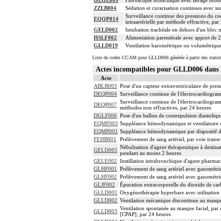
GEQE009
Fibroscopie bronchique avec lavage bronch
ZZLB004
Sédation et curarisation continues avec sur
Surveillance continue des pressions du coe
EQQP014
intraartérielle par méthode effractive, par
GELD002
Intubation trachéale en dehors d'un bloc
HSLF002
Alimentation parentérale avec apport de 2
GLLD019
Ventilation barométrique ou volumétrique 
Liste de codes CCAM pour GLLD006 générée à partir des statist
Actes incompatibles pour GLLD006 dan
Acte
ABLB003
Pose d'un capteur extraventriculaire de pres
DEQP004
Surveillance continue de l'électrocardiogram
Surveillance continue de l'électrocardiogramm
DEQP007
méthodes non effractives, par 24 heures
DGLF006
Pose d'un ballon de contrepulsion diastolique
EQMF003
Suppléance hémodynamique et ventilatoire d
EQMP001
Suppléance hémodynamique par dispositif de 
FEHB001
Prélèvement de sang artériel, par voie trans
Nébulisation d'agent thérapeutique à destina
GELD005
pendant au moins 2 heures
GELE002
Instillation intrabronchique d'agent pharma
GLHF001
Prélèvement de sang artériel avec gazométr
GLHF002
Prélèvement de sang artériel avec gazométr
GLJF002
Épuration extracorporelle du dioxide de car
GLLD001
Oxygénothérapie hyperbare avec utilisation
GLLD002
Ventilation mécanique discontinue au masque
Ventilation spontanée au masque facial, par 
GLLD003
[CPAP], par 24 heures