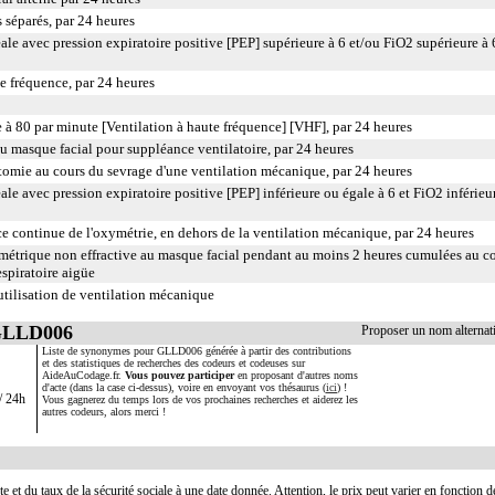
séparés, par 24 heures
ale avec pression expiratoire positive [PEP] supérieure à 6 et/ou FiO2 supérieure à
te fréquence, par 24 heures
e à 80 par minute [Ventilation à haute fréquence] [VHF], par 24 heures
 masque facial pour suppléance ventilatoire, par 24 heures
tomie au cours du sevrage d'une ventilation mécanique, par 24 heures
le avec pression expiratoire positive [PEP] inférieure ou égale à 6 et FiO2 inférieu
 continue de l'oxymétrie, en dehors de la ventilation mécanique, par 24 heures
métrique non effractive au masque facial pendant au moins 2 heures cumulées au c
espiratoire aigüe
tilisation de ventilation mécanique
 GLLD006
Proposer un nom alterna
Liste de synonymes pour GLLD006 générée à partir des contributions
et des statistiques de recherches des codeurs et codeuses sur
AideAuCodage.fr.
Vous pouvez participer
en proposant d'autres noms
d'acte (dans la case ci-dessus), voire en envoyant vos thésaurus (
ici
) !
/ 24h
Vous gagnerez du temps lors de vos prochaines recherches et aiderez les
autres codeurs, alors merci !
te et du taux de la sécurité sociale à une date donnée. Attention, le prix peut varier en fonction 