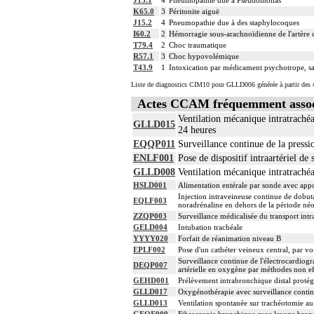
K65.0
3
Péritonite aiguë
J15.2
4
Pneumopathie due à des staphylocoques
I60.2
2
Hémorragie sous-arachnoïdienne de l'artère
T79.4
2
Choc traumatique
R57.1
3
Choc hypovolémique
T43.9
1
Intoxication par médicament psychotrope, sa
Liste de diagnostics CIM10 pour GLLD006 générée à partir des s
Actes CCAM fréquemment asso
Ventilation mécanique intratrachéa
GLLD015
24 heures
EQQP011
Surveillance continue de la pressio
ENLF001
Pose de dispositif intraartériel de 
GLLD008
Ventilation mécanique intratrachéa
HSLD001
Alimentation entérale par sonde avec appo
Injection intraveineuse continue de dob
EQLF003
noradrénaline en dehors de la période néo
ZZQP003
Surveillance médicalisée du transport intra
GELD004
Intubation trachéale
YYYY020
Forfait de réanimation niveau B
EPLF002
Pose d'un cathéter veineux central, par vo
Surveillance continue de l'électrocardiogra
DEQP007
artérielle en oxygène par méthodes non ef
GEHD001
Prélèvement intrabronchique distal protég
GLLD017
Oxygénothérapie avec surveillance continu
GLLD013
Ventilation spontanée sur trachéotomie au