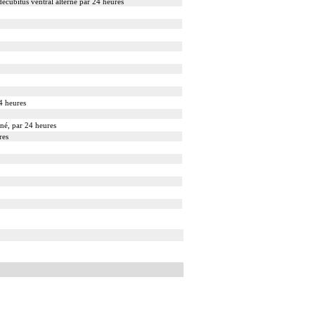
décubitus ventral alterné par 24 heures
24 heures
né, par 24 heures
res