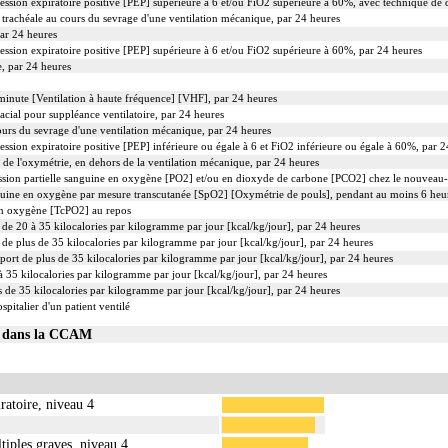
ession expiratoire positive [PEP] supérieure à 6 et/ou FiO2 supérieure à 60%, avec technique de 
 trachéale au cours du sevrage d'une ventilation mécanique, par 24 heures
ar 24 heures
ession expiratoire positive [PEP] supérieure à 6 et/ou FiO2 supérieure à 60%, par 24 heures
e, par 24 heures
 minute [Ventilation à haute fréquence] [VHF], par 24 heures
cial pour suppléance ventilatoire, par 24 heures
ours du sevrage d'une ventilation mécanique, par 24 heures
ession expiratoire positive [PEP] inférieure ou égale à 6 et FiO2 inférieure ou égale à 60%, par 
de l'oxymétrie, en dehors de la ventilation mécanique, par 24 heures
ession partielle sanguine en oxygène [PO2] et/ou en dioxyde de carbone [PCO2] chez le nouveau-
nguine en oxygène par mesure transcutanée [SpO2] [Oxymétrie de pouls], pendant au moins 6 heu
 en oxygène [TcPO2] au repos
 de 20 à 35 kilocalories par kilogramme par jour [kcal/kg/jour], par 24 heures
 de plus de 35 kilocalories par kilogramme par jour [kcal/kg/jour], par 24 heures
pport de plus de 35 kilocalories par kilogramme par jour [kcal/kg/jour], par 24 heures
à 35 kilocalories par kilogramme par jour [kcal/kg/jour], par 24 heures
 de 35 kilocalories par kilogramme par jour [kcal/kg/jour], par 24 heures
spitalier d'un patient ventilé
06 dans la CCAM
ratoire, niveau 4
tiples graves, niveau 4