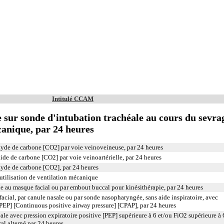
Intitulé CCAM
e sur sonde d'intubation trachéale au cours du sevra
canique, par 24 heures
xyde de carbone [CO2] par voie veinoveineuse, par 24 heures
ide de carbone [CO2] par voie veinoartérielle, par 24 heures
xyde de carbone [CO2], par 24 heures
tilisation de ventilation mécanique
e au masque facial ou par embout buccal pour kinésithérapie, par 24 heures
acial, par canule nasale ou par sonde nasopharyngée, sans aide inspiratoire, avec
-PEP] [Continuous positive airway pressure] [CPAP], par 24 heures
ale avec pression expiratoire positive [PEP] supérieure à 6 et/ou FiO2 supérieure à
al alterné par 24 heures