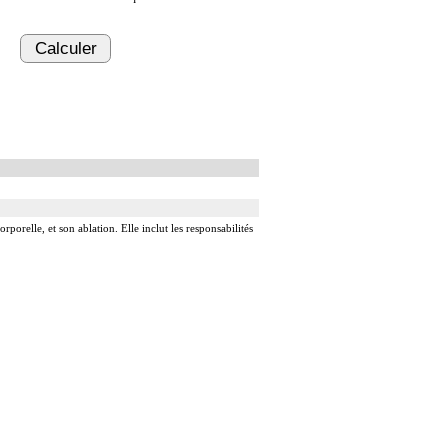
Calculer
rporelle, et son ablation. Elle inclut les responsabilités
ardique.
rdique.