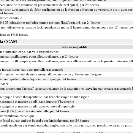
ioloalvéolaire à visée diagnostique, chez un patient intubé ou trachéotomisé
veillance de la curarisation par stimulateur de nerf spinal, par 24 heures
ur droit avec mesure du débit cardiaque ou de la fraction d'éjection du ventricule droit, avec sur
 24 heures
 médicotechnique
0 à 35 kilocalories par kilogramme par jour [kcal/kg/jour], par 24 heures
non effractive au masque facial pendant au moins 2 heures cumulées au cours des 12 heures, pour
iques du PMSI français
s la CCAM
Acte incompatible
sion intracrânienne, par voie transcrânienne
me par oscilloscopie et/ou télésurveillance, par 24 heures
e par oscilloscopie et/ou télésurveillance, avec surveillance continue de la pression intraartériell
 intraaortique, par voie artérielle transcutanée
'un patient en état de mort encéphalique, en vue de prélèvement d'organe
contrepulsion diastolique intraaortique, par 24 heures
cutanée
tion bronchique [aérosol] avec surveillance de la saturation en oxygène par mesure transcutanée 
cologique à visée thérapeutique, par bronchoscopie au tube rigide
ie sanguine et mesure du pH, sans épreuve d'hyperoxie
ie sanguine et mesure du pH, avec épreuve d'hyperoxie
bone [CO2] par voie veinoartérielle, par 24 heures
 de ventilation mécanique
 facial ou par embout buccal pour kinésithérapie, par 24 heures
canule nasale ou par sonde nasopharyngée, sans aide inspiratoire, avec pression expiratoire posi