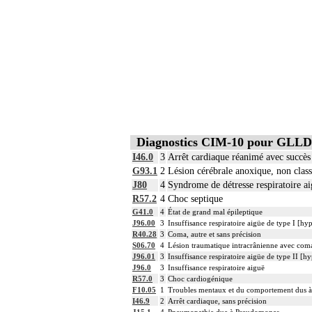
Diagnostics CIM-10 pour GLLD
I46.0
3
Arrêt cardiaque réanimé avec succès
G93.1
2
Lésion cérébrale anoxique, non class
J80
4
Syndrome de détresse respiratoire a
R57.2
4
Choc septique
G41.0
4
État de grand mal épileptique
J96.00
3
Insuffisance respiratoire aigüe de type I [h
R40.28
3
Coma, autre et sans précision
S06.70
4
Lésion traumatique intracrânienne avec coma
J96.01
3
Insuffisance respiratoire aigüe de type II [
J96.0
3
Insuffisance respiratoire aiguë
R57.0
3
Choc cardiogénique
F10.05
1
Troubles mentaux et du comportement dus à u
I46.9
2
Arrêt cardiaque, sans précision
J15.1
4
Pneumopathie due à Pseudomonas