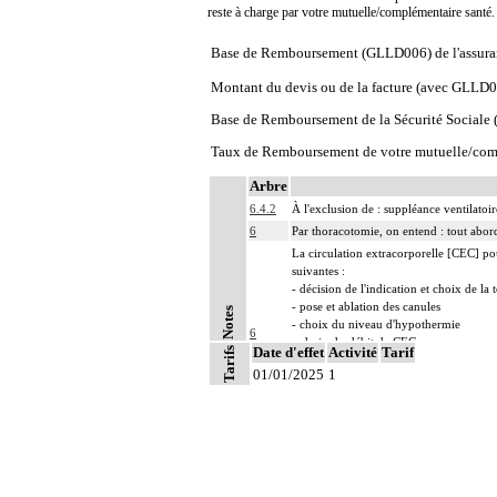
reste à charge par votre mutuelle/complémentaire santé
Base de Remboursement (GLLD006) de l'assura
Montant du devis ou de la facture (avec GLLD
Base de Remboursement de la Sécurité Social
Taux de Remboursement de votre mutuelle/com
Arbre
6.4.2
À l'exclusion de : suppléance ventilatoi
6
Par thoracotomie, on entend : tout abord
La circulation extracorporelle [CEC] pour 
suivantes :
- décision de l'indication et choix de la
- pose et ablation des canules
Notes
- choix du niveau d'hypothermie
6
- choix du débit de CEC
Date d'effet
Activité
Tarif
Tarifs
- décision d'arrêt circulatoire
01/01/2025
1
- définition des protocoles de remplissa
- décision de cardioplégie
- décision d'assistance circulatoire.
6
Les actes sur le thorax, par thoracoscopi
6
Les actes sur le thorax, par thoracotomie