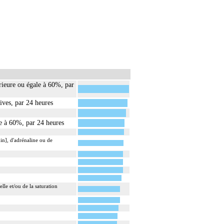
érieure ou égale à 60%, par
tives, par 24 heures
re à 60%, par 24 heures
n], d'adrénaline ou de
lle et/ou de la saturation