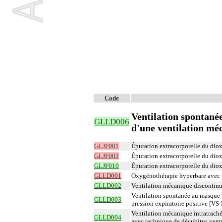
Code
Ventilation spontané
GLLD006
d'une ventilation mé
GLJF001
Épuration extracorporelle du dio
GLJF002
Épuration extracorporelle du diox
GLJF010
Épuration extracorporelle du dio
GLLD001
Oxygénothérapie hyperbare avec u
GLLD002
Ventilation mécanique discontinu
Ventilation spontanée au masque f
GLLD003
pression expiratoire positive [VS
Ventilation mécanique intratraché
GLLD004
avec technique de décubitus ventr