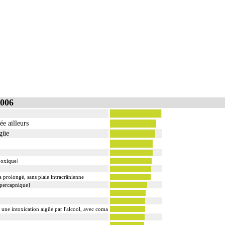
006
ée ailleurs
igüe
ypoxique]
 prolongé, sans plaie intracrânienne
hypercapnique]
ne intoxication aigüe par l'alcool, avec coma