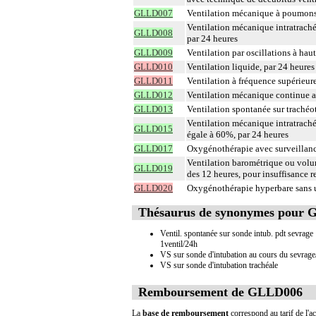
GLLD007
Ventilation mécanique à poumons 
Ventilation mécanique intratraché
GLLD008
par 24 heures
GLLD009
Ventilation par oscillations à hau
GLLD010
Ventilation liquide, par 24 heures
GLLD011
Ventilation à fréquence supérieur
GLLD012
Ventilation mécanique continue au
GLLD013
Ventilation spontanée sur trachéo
Ventilation mécanique intratrachéa
GLLD015
égale à 60%, par 24 heures
GLLD017
Oxygénothérapie avec surveillance
Ventilation barométrique ou volu
GLLD019
des 12 heures, pour insuffisance r
GLLD020
Oxygénothérapie hyperbare sans u
Thésaurus de synonymes pour
Ventil. spontanée sur sonde intub. pdt sevrage
1ventil/24h
VS sur sonde d'intubation au cours du sevrage
VS sur sonde d'intubation trachéale
Remboursement de GLLD006
La
base de remboursement
correspond au tarif de l'ac