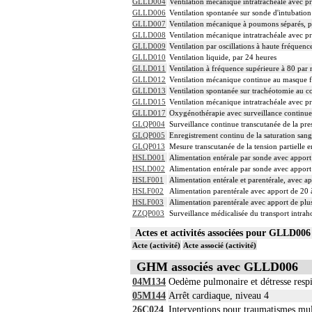
GLLD004
Ventilation mécanique intratrachéale avec pr
GLLD006
Ventilation spontanée sur sonde d'intubation
GLLD007
Ventilation mécanique à poumons séparés, p
GLLD008
Ventilation mécanique intratrachéale avec pr
GLLD009
Ventilation par oscillations à haute fréquenc
GLLD010
Ventilation liquide, par 24 heures
GLLD011
Ventilation à fréquence supérieure à 80 par
GLLD012
Ventilation mécanique continue au masque fa
GLLD013
Ventilation spontanée sur trachéotomie au c
GLLD015
Ventilation mécanique intratrachéale avec pr
GLLD017
Oxygénothérapie avec surveillance continue 
GLQP004
Surveillance continue transcutanée de la pr
GLQP005
Enregistrement continu de la saturation sa
GLQP013
Mesure transcutanée de la tension partielle
HSLD001
Alimentation entérale par sonde avec apport
HSLD002
Alimentation entérale par sonde avec apport
HSLF001
Alimentation entérale et parentérale, avec a
HSLF002
Alimentation parentérale avec apport de 20 
HSLF003
Alimentation parentérale avec apport de plus
ZZQP003
Surveillance médicalisée du transport intraho
Actes et activités associées pour GLLD0
Acte (activité)
Acte associé (activité)
GHM associés avec GLLD006
04M134
Oedème pulmonaire et détresse respi
05M144
Arrêt cardiaque, niveau 4
26C024
Interventions pour traumatismes mul