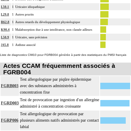
L50.1
1
Urticaire idiopathique
L29.8
1
Autres prurits
R62.8
1
Autres retards du développement physiologique
K90.4
1
Malabsorption due à une intolérance, non classée ailleurs
L50.9
1
Urticaire, sans précision
J45.8
1
Asthme associé
Liste de diagnostics CIM10 pour FGRB004 générée à partir des statistiques du PMSI français
Actes CCAM fréquemment associés à
FGRB004
Test allergologique par piqûre épidermique
FGRB003
avec des substances administrées à
concentration fixe
Test de provocation par ingestion d'un allergène
FGRD003
administré à concentration croissante
Test allergologique de provocation par
FGRP006
plusieurs aliments natifs administrés par contact
labial