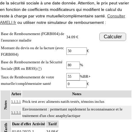
de la sécurité sociale à une date donnée. Attention, le prix peut varier
en fonction de coefficients modificateurs qui modifient le calcul du
reste à charge par votre mutuelle/complémentaire santé.
Consulter
AMELI.fr
ou utiliser notre simulateur de remboursement :
Base de Remboursement (FGRB004) de
Calculer
34.09 €
l'assurance maladie
Montant du devis ou de la facture (avec
€
FGRB004)
Base de Remboursement de la Sécurité
%
Sociale (BR ou BRSS)
(?)
%BR+
Taux de Remboursement de votre
mutuelle/complémentaire santé
€
Arbre
Notes
Prick test avec aliments natifs testés, témoins inclus
5.1.5.1
Notes
Environnement : permettant rapidement la reconnaissance et le
5.1.5.1
traitement d'un choc anaphylactique
Date d'effet
Activité
Tarif
Tarifs
01/01/2025
1
34,09 €