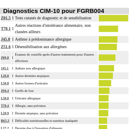
Diagnostics CIM-10 pour FGRB004
Z01.5
1
Tests cutanés de diagnostic et de sensibilisation
Autres réactions d'intolérance alimentaire, non
T78.1
1
classées ailleurs
J45.0
1
Asthme à prédominance allergique
Z51.6
1
Désensibilisation aux allergènes
Examen de contrôle après d'autres traitements pour d'autres
Z09.8
1
affections
J45.1
1
Asthme non allergique
L20.8
1
Autres dermites atopiques
L50.8
1
Autres formes d'urticaire
Z94.4
1
Greffe de foie
L50.0
1
Urticaire allergique
T78.4
1
Allergie, sans précision
L20.9
1
Dermite atopique, sans précision
R63.3
1
Difficultés nutritionnelles et nutrition inadaptée
L27.2
1
Dermite due à l'ingestion d'aliments