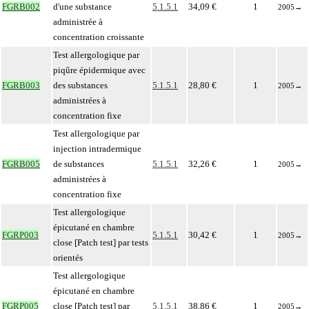
FGRB002
d'une substance
5.1.5.1
34,09 €
1
2005
→
administrée à
concentration croissante
Test allergologique par
piqûre épidermique avec
FGRB003
des substances
5.1.5.1
28,80 €
1
2005
→
administrées à
concentration fixe
Test allergologique par
injection intradermique
FGRB005
de substances
5.1.5.1
32,26 €
1
2005
→
administrées à
concentration fixe
Test allergologique
épicutané en chambre
FGRP003
5.1.5.1
30,42 €
1
2005
→
close [Patch test] par tests
orientés
Test allergologique
épicutané en chambre
FGRP005
close [Patch test] par
5.1.5.1
38,86 €
1
2005
→