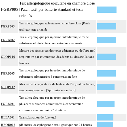
Test allergologique épicutané en chambre close
FGRP005
[Patch test] par batterie standard et tests
orientés
Test allergologique épicutané en chambre close [Patch
FGRP003
test] par tests orientés
Test allergologique par injection intradermique d'une
FGRB002
substance administrée à concentration croissante
Mesure des résistances des voies aériennes ou de l'appareil
GLQP016
respiratoire par interruption des débits ou des oscillations
forcées
Test allergologique par injection intradermique de
FGRB005
substances administrées à concentration fixe
Mesure de la capacité vitale lente et de l'expiration forcée,
GLQP012
avec enregistrement [Spirométrie standard]
Test allergologique par injection intradermique de
FGRB001
plusieurs substances administrées à concentration
croissante avec au moins 2 dilutions
HLEA001
Transplantation de foie total
HEQD002
pH-métrie oesophagienne et/ou gastrique sur 24 heures