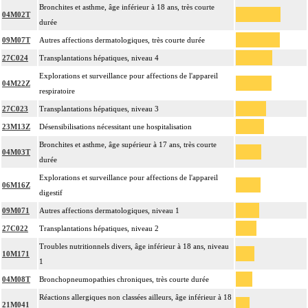
Bronchites et asthme, âge inférieur à 18 ans, très courte
04M02T
durée
09M07T
Autres affections dermatologiques, très courte durée
27C024
Transplantations hépatiques, niveau 4
Explorations et surveillance pour affections de l'appareil
04M22Z
respiratoire
27C023
Transplantations hépatiques, niveau 3
23M13Z
Désensibilisations nécessitant une hospitalisation
Bronchites et asthme, âge supérieur à 17 ans, très courte
04M03T
durée
Explorations et surveillance pour affections de l'appareil
06M16Z
digestif
09M071
Autres affections dermatologiques, niveau 1
27C022
Transplantations hépatiques, niveau 2
Troubles nutritionnels divers, âge inférieur à 18 ans, niveau
10M171
1
04M08T
Bronchopneumopathies chroniques, très courte durée
Réactions allergiques non classées ailleurs, âge inférieur à 18
21M041