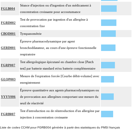
Séance d'injection ou d'ingestion d'un médicament à
FGLB004
concentration croissante pour accoutumance
Test de provocation par ingestion d'un allergène à
FGRD002
concentration fixe
CBQD001
Tympanométrie
Épreuve pharmacodynamique par agent
GERD001
bronchodilatateur, au cours d'une épreuve fonctionnelle
respiratoire
Test allergologique épicutané en chambre close [Patch
FGRP007
test] par batterie standard et/ou batterie complémentaire
Mesure de l'expiration forcée [Courbe débit-volume] avec
GLQP003
enregistrement
Épreuve quantitative aux agents pharmacodynamiques ou
YYYY006
de provocation aux allergènes comportant une mesure du
seuil de réactivité
Test d'introduction ou de réintroduction d'un allergène par
FGRB007
injection à concentration croissante
Liste de codes CCAM pour FGRB004 générée à partir des statistiques du PMSI français