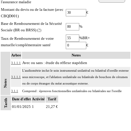
l'assurance maladie
Montant du devis ou de la facture (avec
€
CBQD001)
Base de Remboursement de la Sécurité
%
Sociale (BR ou BRSS)
(?)
%BR+
Taux de Remboursement de votre
mutuelle/complémentaire santé
€
Arbre
Notes
Avec ou sans : étude du réflexe stapédien
3.1.1.1
L'audiométrie inclut le soin instrumental unilatéral ou bilatéral d'oreille externe
3.1.1.1
sous microscope, et l'ablation unilatérale ou bilatérale de bouchon de cérumen
Notes
ou de corps étranger du méat acoustique externe.
3.1.1
Comprend : épreuves fonctionnelles unilatérales ou bilatérales sur l'oreille
Date d'effet
Les actes diagnostiques et thérapeutiques sur l'oreille incluent l'examen
Activité
Tarif
Tarifs
3
unilatéral ou bilatéral de l'oreille externe et/ou moyenne, sous microscope ou
01/01/2025
1
21,27 €
par endoscopie méatale.