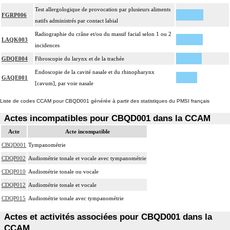
Test allergologique de provocation par plusieurs aliments
FGRP006
natifs administrés par contact labial
Radiographie du crâne et/ou du massif facial selon 1 ou 2
LAQK003
incidences
GDQE004
Fibroscopie du larynx et de la trachée
Endoscopie de la cavité nasale et du rhinopharynx
GAQE001
[cavum], par voie nasale
Liste de codes CCAM pour CBQD001 générée à partir des statistiques du PMSI français
Actes incompatibles pour CBQD001 dans la CCAM
Acte
Acte incompatible
CBQD001
Tympanométrie
CDQP002
Audiométrie tonale et vocale avec tympanométrie
CDQP010
Audiométrie tonale ou vocale
CDQP012
Audiométrie tonale et vocale
CDQP015
Audiométrie tonale avec tympanométrie
Actes et activités associées pour CBQD001 dans la
CCAM