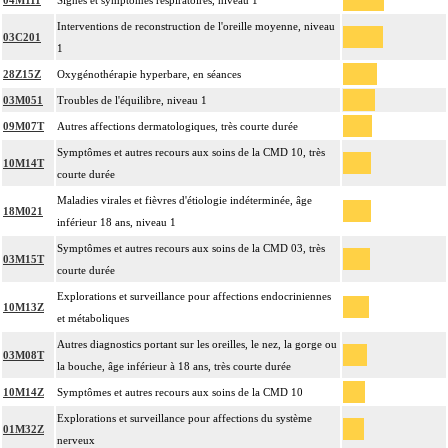
04M111
Signes et symptômes respiratoires, niveau 1
Interventions de reconstruction de l'oreille moyenne, niveau
03C201
1
28Z15Z
Oxygénothérapie hyperbare, en séances
03M051
Troubles de l'équilibre, niveau 1
09M07T
Autres affections dermatologiques, très courte durée
Symptômes et autres recours aux soins de la CMD 10, très
10M14T
courte durée
Maladies virales et fièvres d'étiologie indéterminée, âge
18M021
inférieur 18 ans, niveau 1
Symptômes et autres recours aux soins de la CMD 03, très
03M15T
courte durée
Explorations et surveillance pour affections endocriniennes
10M13Z
et métaboliques
Autres diagnostics portant sur les oreilles, le nez, la gorge ou
03M08T
la bouche, âge inférieur à 18 ans, très courte durée
10M14Z
Symptômes et autres recours aux soins de la CMD 10
Explorations et surveillance pour affections du système
01M32Z
nerveux