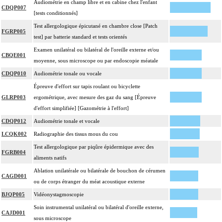
Audiométrie en champ libre et en cabine chez l'enfant
CDQP007
[tests conditionnés]
Test allergologique épicutané en chambre close [Patch
FGRP005
test] par batterie standard et tests orientés
Examen unilatéral ou bilatéral de l'oreille externe et/ou
CBQE001
moyenne, sous microscope ou par endoscopie méatale
CDQP010
Audiométrie tonale ou vocale
Épreuve d'effort sur tapis roulant ou bicyclette
GLRP003
ergométrique, avec mesure des gaz du sang [Épreuve
d'effort simplifiée] [Gazométrie à l'effort]
CDQP012
Audiométrie tonale et vocale
LCQK002
Radiographie des tissus mous du cou
Test allergologique par piqûre épidermique avec des
FGRB004
aliments natifs
Ablation unilatérale ou bilatérale de bouchon de cérumen
CAGD001
ou de corps étranger du méat acoustique externe
BJQP005
Vidéonystagmoscopie
Soin instrumental unilatéral ou bilatéral d'oreille externe,
CAJD001
sous microscope