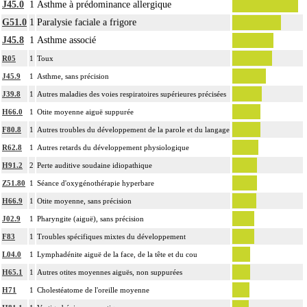
J45.0
1
Asthme à prédominance allergique
G51.0
1
Paralysie faciale a frigore
J45.8
1
Asthme associé
R05
1
Toux
J45.9
1
Asthme, sans précision
J39.8
1
Autres maladies des voies respiratoires supérieures précisées
H66.0
1
Otite moyenne aiguë suppurée
F80.8
1
Autres troubles du développement de la parole et du langage
R62.8
1
Autres retards du développement physiologique
H91.2
2
Perte auditive soudaine idiopathique
Z51.80
1
Séance d'oxygénothérapie hyperbare
H66.9
1
Otite moyenne, sans précision
J02.9
1
Pharyngite (aiguë), sans précision
F83
1
Troubles spécifiques mixtes du développement
L04.0
1
Lymphadénite aiguë de la face, de la tête et du cou
H65.1
1
Autres otites moyennes aiguës, non suppurées
H71
1
Cholestéatome de l'oreille moyenne