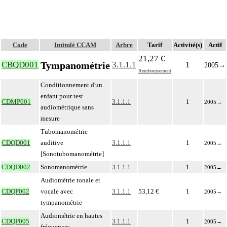
Code
Intitulé CCAM
Arbre
Tarif
Activité(s)
Actif
21,27 €
Tympanométrie
CBQD001
3.1.1.1
1
2005
→
Remboursement
Conditionnement d'un
enfant pour test
CDMP001
3.1.1.1
1
2005
→
audiométrique sans
mesure
Tubomanométrie
CDQD001
auditive
3.1.1.1
1
2005
→
[Sonotubomanométrie]
CDQD002
Sonomanométrie
3.1.1.1
1
2005
→
Audiométrie tonale et
CDQP002
vocale avec
3.1.1.1
53,12 €
1
2005
→
tympanométrie
Audiométrie en hautes
CDQP005
3.1.1.1
1
2005
→
fréquences