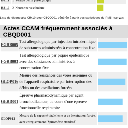
H81.1
1
Vertige bénin paroxystique
H81.2
2
Neuronite vestibulaire
Liste de diagnostics CIM10 pour CBQD001 générée à partir des statistiques du PMSI français
Actes CCAM fréquemment associés à
CBQD001
Test allergologique par injection intradermique
FGRB005
de substances administrées à concentration fixe
Test allergologique par piqûre épidermique
FGRB003
avec des substances administrées à
concentration fixe
Mesure des résistances des voies aériennes ou
GLQP016
de l'appareil respiratoire par interruption des
débits ou des oscillations forcées
Épreuve pharmacodynamique par agent
GERD001
bronchodilatateur, au cours d'une épreuve
fonctionnelle respiratoire
Mesure de la capacité vitale lente et de l'expiration forcée,
GLQP012
avec enregistrement [Spirométrie standard]