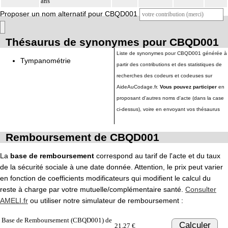
ans
Proposer un nom alternatif pour CBQD001
Thésaurus de synonymes pour CBQD001
Liste de synonymes pour CBQD001 générée à
Tympanométrie
partir des contributions et des statistiques de
recherches des codeurs et codeuses sur
AideAuCodage.fr.
Vous pouvez participer
en
proposant d'autres noms d'acte (dans la case
ci-dessus), voire en envoyant vos thésaurus
Remboursement de CBQD001
La
base de remboursement
correspond au tarif de l'acte et du taux
de la sécurité sociale à une date donnée. Attention, le prix peut varier
en fonction de coefficients modificateurs qui modifient le calcul du
reste à charge par votre mutuelle/complémentaire santé.
Consulter
AMELI.fr
ou utiliser notre simulateur de remboursement :
Base de Remboursement (CBQD001) de
Calculer
21.27 €