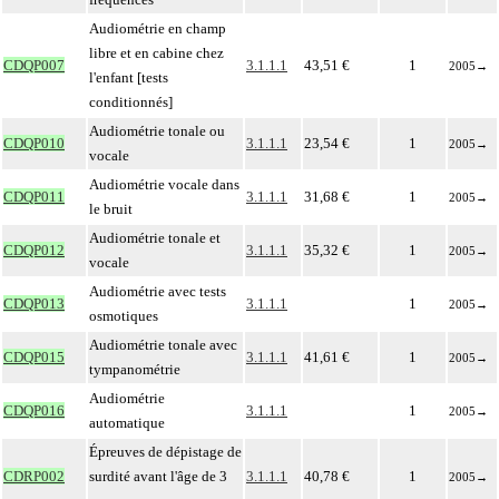
Audiométrie en champ
libre et en cabine chez
CDQP007
3.1.1.1
43,51 €
1
2005
→
l'enfant [tests
conditionnés]
Audiométrie tonale ou
CDQP010
3.1.1.1
23,54 €
1
2005
→
vocale
Audiométrie vocale dans
CDQP011
3.1.1.1
31,68 €
1
2005
→
le bruit
Audiométrie tonale et
CDQP012
3.1.1.1
35,32 €
1
2005
→
vocale
Audiométrie avec tests
CDQP013
3.1.1.1
1
2005
→
osmotiques
Audiométrie tonale avec
CDQP015
3.1.1.1
41,61 €
1
2005
→
tympanométrie
Audiométrie
CDQP016
3.1.1.1
1
2005
→
automatique
Épreuves de dépistage de
CDRP002
surdité avant l'âge de 3
3.1.1.1
40,78 €
1
2005
→