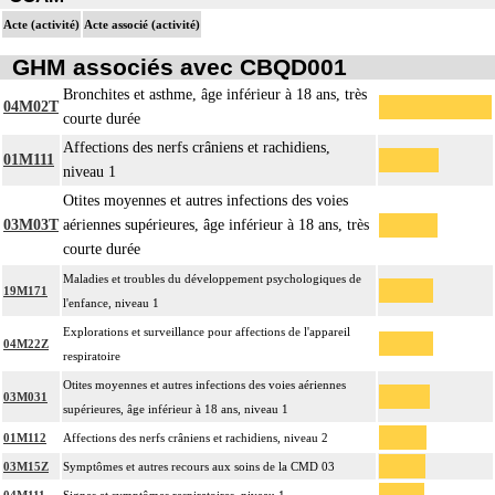
Acte (activité)
Acte associé (activité)
GHM associés avec CBQD001
Bronchites et asthme, âge inférieur à 18 ans, très
04M02T
courte durée
Affections des nerfs crâniens et rachidiens,
01M111
niveau 1
Otites moyennes et autres infections des voies
03M03T
aériennes supérieures, âge inférieur à 18 ans, très
courte durée
Maladies et troubles du développement psychologiques de
19M171
l'enfance, niveau 1
Explorations et surveillance pour affections de l'appareil
04M22Z
respiratoire
Otites moyennes et autres infections des voies aériennes
03M031
supérieures, âge inférieur à 18 ans, niveau 1
01M112
Affections des nerfs crâniens et rachidiens, niveau 2
03M15Z
Symptômes et autres recours aux soins de la CMD 03