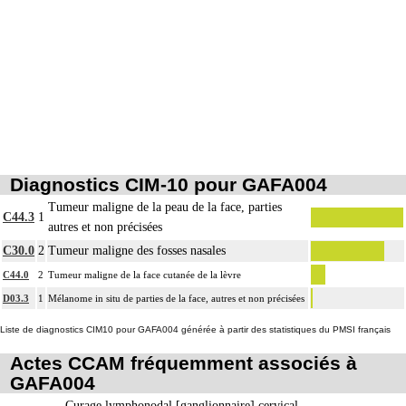
Diagnostics CIM-10 pour GAFA004
Tumeur maligne de la peau de la face, parties
C44.3
1
autres et non précisées
C30.0
2
Tumeur maligne des fosses nasales
C44.0
2
Tumeur maligne de la face cutanée de la lèvre
D03.3
1
Mélanome in situ de parties de la face, autres et non précisées
Liste de diagnostics CIM10 pour GAFA004 générée à partir des statistiques du PMSI français
Actes CCAM fréquemment associés à
GAFA004
Curage lymphonodal [ganglionnaire] cervical