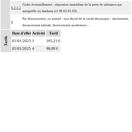
Coder éventuellement : réparation immédiate de la perte de substance par
6.2.1.2
autogreffe ou lambeau (cf 06.02.01.03)
Par thoracotomie, on entend : tout abord de la cavité thoracique - sternotomie,
6
thoracotomie latérale, thoracotomie postérieure -.
Date d'effet
La circulation extracorporelle [CEC] pour acte intrathoracique inclut, pour le
Activité
Tarif
Tarifs
chirurgien, l'installation, la conduite de la circulation extracorporelle, et son
01/01/2025
1
165,21 €
ablation. Elle inclut les responsabilités suivantes :
01/01/2025
4
96,99 €
- décision de l'indication et choix de la technique
Notes
- pose et ablation des canules
6
- choix du niveau d'hypothermie
- choix du débit de CEC
- décision d'arrêt circulatoire
- définition des protocoles de remplissage
- décision de cardioplégie
- décision d'assistance circulatoire.
Les actes sur le thorax, par thoracoscopie incluent l'évacuation de collection
6
intrathoracique associée, la pose de drain pleural et/ou péricardique.
Les actes sur le thorax, par thoracotomie incluent l'évacuation de collection
6
intrathoracique associée, la pose de drain pleural et/ou péricardique.