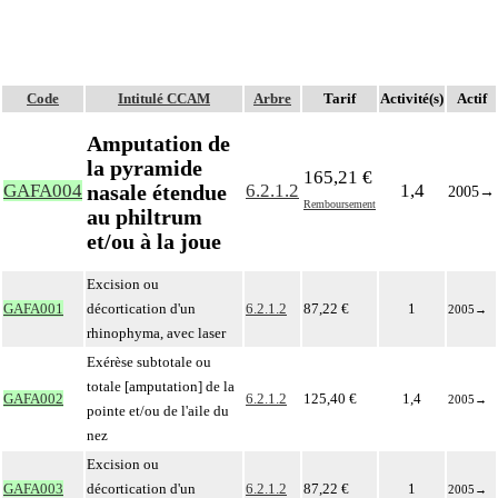
Code
Intitulé CCAM
Arbre
Tarif
Activité(s)
Actif
Amputation de
la pyramide
165,21 €
nasale étendue
GAFA004
6.2.1.2
1,4
2005
→
Remboursement
au philtrum
et/ou à la joue
Excision ou
GAFA001
décortication d'un
6.2.1.2
87,22 €
1
2005
→
rhinophyma, avec laser
Exérèse subtotale ou
totale [amputation] de la
GAFA002
6.2.1.2
125,40 €
1,4
2005
→
pointe et/ou de l'aile du
nez
Excision ou
GAFA003
décortication d'un
6.2.1.2
87,22 €
1
2005
→