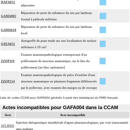
HAFA031
adjacentes
Réparation de perte de substance du nez par lambeau
GAMA002
frontal à pédicule inférieur
Réparation de perte de substance du nez par lambeau
GAMA018
local
Autogreffe de peau totale sur une localisation de surface
QZEA031
inférieure à 10 cm²
Examen anatomopathologique extemporané d'un
ZZQP119
prélèvement de structure anatomique, sur le lieu du
prélèvement [au bloc opératoire]
Examen anatomopathologique de pièce d'exérèse d'une
ZZQP154
structure anatomique en plusieurs fragments différenciés
par le préleveur, avec examen des marges ou de recoupe
Liste de codes CCAM pour GAFA004 générée à partir des statistiques du PMSI français
Actes incompatibles pour GAFA004 dans la CCAM
Acte
Acte incompatible
Injection thérapeutique intrathécale d'agent pharmacologique, par voie transcutanée
AFLB006
sans guidage