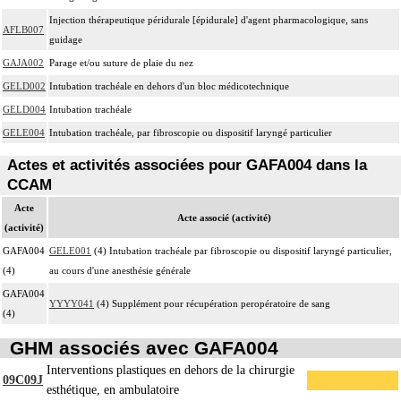
Injection thérapeutique péridurale [épidurale] d'agent pharmacologique, sans
AFLB007
guidage
GAJA002
Parage et/ou suture de plaie du nez
GELD002
Intubation trachéale en dehors d'un bloc médicotechnique
GELD004
Intubation trachéale
GELE004
Intubation trachéale, par fibroscopie ou dispositif laryngé particulier
Actes et activités associées pour GAFA004 dans la
CCAM
Acte
Acte associé (activité)
(activité)
GAFA004
GELE001
(4) Intubation trachéale par fibroscopie ou dispositif laryngé particulier,
(4)
au cours d'une anesthésie générale
GAFA004
YYYY041
(4) Supplément pour récupération peropératoire de sang
(4)
GHM associés avec GAFA004
Interventions plastiques en dehors de la chirurgie
09C09J
esthétique, en ambulatoire