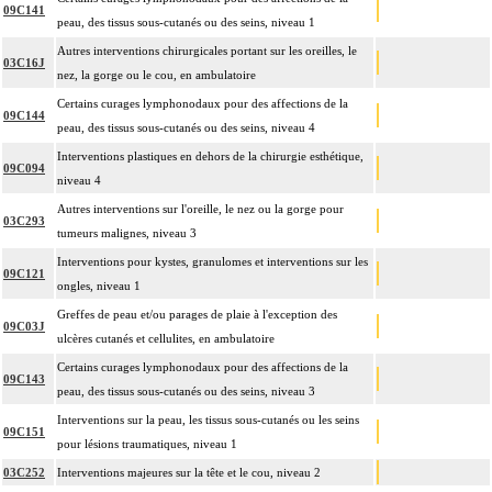
09C141
peau, des tissus sous-cutanés ou des seins, niveau 1
Autres interventions chirurgicales portant sur les oreilles, le
03C16J
nez, la gorge ou le cou, en ambulatoire
Certains curages lymphonodaux pour des affections de la
09C144
peau, des tissus sous-cutanés ou des seins, niveau 4
Interventions plastiques en dehors de la chirurgie esthétique,
09C094
niveau 4
Autres interventions sur l'oreille, le nez ou la gorge pour
03C293
tumeurs malignes, niveau 3
Interventions pour kystes, granulomes et interventions sur les
09C121
ongles, niveau 1
Greffes de peau et/ou parages de plaie à l'exception des
09C03J
ulcères cutanés et cellulites, en ambulatoire
Certains curages lymphonodaux pour des affections de la
09C143
peau, des tissus sous-cutanés ou des seins, niveau 3
Interventions sur la peau, les tissus sous-cutanés ou les seins
09C151
pour lésions traumatiques, niveau 1
03C252
Interventions majeures sur la tête et le cou, niveau 2