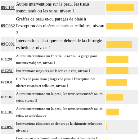
Autres interventions sur la peau, les tissus
09C101
souscutanés ou les seins, niveau 1
Greffes de peau et/ou parages de plaie à
09C032
l'exception des ulcères cutanés et cellulites, niveau
2
Interventions plastiques en dehors de la chirurgie
09C091
esthétique, niveau 1
Autres interventions sur l'oreille, le nez ou la gorge pour
03C291
tumeurs malignes, niveau 1
03C251
Interventions majeures sur la tête et le cou, niveau 1
Greffes de peau et/ou parages de plaie à l'exception des
09C031
ulcères cutanés et cellulites, niveau 1
Autres interventions sur la peau, les tissus souscutanés ou les
09C102
seins, niveau 2
Autres interventions sur la peau, les tissus souscutanés ou les
09C10J
seins, en ambulatoire
Interventions plastiques en dehors de la chirurgie esthétique,
09C092
niveau 2
Certains curages lymphonodaux pour des affections de la