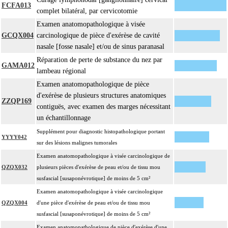
FCFA013
complet bilatéral, par cervicotomie
Examen anatomopathologique à visée
GCQX004
carcinologique de pièce d'exérèse de cavité
nasale [fosse nasale] et/ou de sinus paranasal
Réparation de perte de substance du nez par
GAMA012
lambeau régional
Examen anatomopathologique de pièce
d'exérèse de plusieurs structures anatomiques
ZZQP169
contiguës, avec examen des marges nécessitant
un échantillonnage
Supplément pour diagnostic histopathologique portant
YYYY042
sur des lésions malignes tumorales
Examen anatomopathologique à visée carcinologique de
QZQX032
plusieurs pièces d'exérèse de peau et/ou de tissu mou
susfascial [susaponévrotique] de moins de 5 cm²
Examen anatomopathologique à visée carcinologique
QZQX004
d'une pièce d'exérèse de peau et/ou de tissu mou
susfascial [susaponévrotique] de moins de 5 cm²
Examen anatomopathologique de pièce d'exérèse d'une