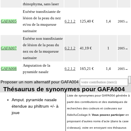
rhinophyma, sans laser
Exérèse transfixiante de
lésion de la peau du nez
GAFA005
6.2.1.2
125,40 €
1,4
2005
→
et/ou de la muqueuse
narinaire
Exérèse non transfixiante
de lésion de la peau du
GAFA007
6.2.1.2
41,19 €
1
2005
→
nez ou de la muqueuse
narinaire
Amputation de la
GAFA008
6.2.1.2
165,21 €
1,4
2005
→
pyramide nasale
Proposer un nom alternatif pour GAFA004
Thésaurus de synonymes pour GAFA004
Liste de synonymes pour GAFA004 générée à
Amput. pyramide nasale
partir des contributions et des statistiques de
étendue au philtrum +/- à
recherches des codeurs et codeuses sur
joue
AideAuCodage.fr.
Vous pouvez participer
en
proposant d'autres noms d'acte (dans la case
ci-dessus), voire en envoyant vos thésaurus