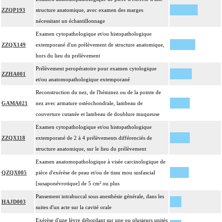
ZZQP193
structure anatomique, avec examen des marges
nécessitant un échantillonnage
Examen cytopathologique et/ou histopathologique
ZZQX149
extemporané d'un prélèvement de structure anatomique,
hors du lieu du prélèvement
Prélèvement peropératoire pour examen cytologique
ZZHA001
et/ou anatomopathologique extemporané
Reconstruction du nez, de l'héminez ou de la pointe de
GAMA021
nez avec armature ostéochondrale, lambeau de
couverture cutanée et lambeau de doublure muqueuse
Examen cytopathologique et/ou histopathologique
ZZQX118
extemporané de 2 à 4 prélèvements différenciés de
structure anatomique, sur le lieu du prélèvement
Examen anatomopathologique à visée carcinologique de
QZQX005
pièce d'exérèse de peau et/ou de tissu mou susfascial
[susaponévrotique] de 5 cm² ou plus
Pansement intrabuccal sous anesthésie générale, dans les
HAJD003
suites d'un acte sur la cavité orale
Exérèse d'une lèvre débordant sur une ou plusieurs unités