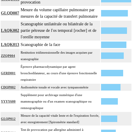
provocation
Mesure du volume capillaire pulmonaire par
GLQD007
mesures de la capacité de transfert pulmonaire
Scanographie unilatérale ou bilatérale de la
LAQK002
partie pétreuse de l'os temporal [rocher] et de
l'oreille moyenne
LAQK013
Scanographie de la face
Restitution tridimensionnelle des images acquises par
ZZQP004
scanographie
Épreuve pharmacodynamique par agent
GERD001
bronchodilatateur, au cours d'une épreuve fonctionnelle
respiratoire
CDQP002
Audiométrie tonale et vocale avec tympanométrie
Supplément pour archivage numérique d'une
YYYY600
mammographie ou d'un examen scanographique ou
remnographique
Mesure de la capacité vitale lente et de l'expiration forcée,
GLQP012
avec enregistrement [Spirométrie standard]
Test de provocation par allergène administré à