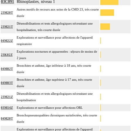
03C091
Rhinoplasties, niveau 1
Autres motifs de recours aux soins de la CMD 23, très courte
23M20T
durée
Désensibilisations et tests allergologiques nécessitant une
23M21T
hospitalisation, très courte durée
Explorations et surveillance pour affections de l'appareil
04M22Z
respiratoire
Explorations nocturnes et apparentées : séjours de moins de
23K02Z
2 jours
Bronchites et asthme, âge inférieur à 18 ans, très courte
04M02T
durée
Bronchites et asthme, âge supérieur à 17 ans, très courte
04M03T
durée
Désensibilisations et tests allergologiques nécessitant une
23M21Z
hospitalisation
03M14Z
Explorations et surveillance pour affections ORL
Bronchopneumopathies chroniques surinfectées, très courte
04M20T
durée
Explorations et surveillance pour affections de l'appareil