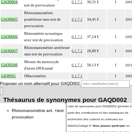
GAQD004
6.1.7.1
30,31 €
1
200
test de provocation
Rhinomanométrie
GAQD005
postérieure sans test de
6.1.7.1
34,41 €
1
200
provocation
Rhinométrie acoustique
GAQD006
6.1.7.1
37,14 €
1
200
avec test de provocation
Rhinomanométrie antérieure
GAQD007
6.1.7.1
28,80 €
1
200
sans test de provocation
Mesure du monoxyde
GAQD349
6.1.7.1
58,13 €
1
202
d'azote (NO) nasal
GJQP001
Olfactométrie
6.1.7.1
1
200
Proposer un nom alternatif pour GAQD002
Thésaurus de synonymes pour GAQD002
Liste de synonymes pour GAQD002 générée à
Rhinomanométrie ant. +test
partir des contributions et des statistiques de
provocation
recherches des codeurs et codeuses sur
AideAuCodage.fr.
Vous pouvez participer
en