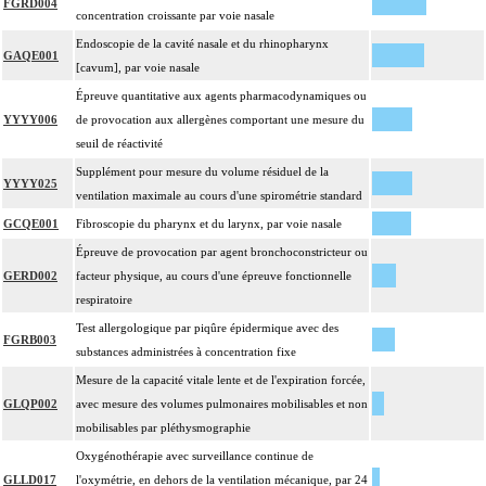
FGRD004
concentration croissante par voie nasale
Endoscopie de la cavité nasale et du rhinopharynx
GAQE001
[cavum], par voie nasale
Épreuve quantitative aux agents pharmacodynamiques ou
YYYY006
de provocation aux allergènes comportant une mesure du
seuil de réactivité
Supplément pour mesure du volume résiduel de la
YYYY025
ventilation maximale au cours d'une spirométrie standard
GCQE001
Fibroscopie du pharynx et du larynx, par voie nasale
Épreuve de provocation par agent bronchoconstricteur ou
GERD002
facteur physique, au cours d'une épreuve fonctionnelle
respiratoire
Test allergologique par piqûre épidermique avec des
FGRB003
substances administrées à concentration fixe
Mesure de la capacité vitale lente et de l'expiration forcée,
GLQP002
avec mesure des volumes pulmonaires mobilisables et non
mobilisables par pléthysmographie
Oxygénothérapie avec surveillance continue de
GLLD017
l'oxymétrie, en dehors de la ventilation mécanique, par 24