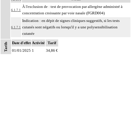
À l'exclusion de : test de provocation par allergène administré à
6.1.7.1
concentration croissante par voie nasale (FGRD004)
Indication : en dépit de signes cliniques suggestifs, si les tests
cutanés sont négatifs ou lorsqu'il y a une polysensibilisation
6.1.7.1
cutanée
Par thoracotomie, on entend : tout abord de la cavité thoracique - sternotomie,
Date d'effet
Activité
Tarif
Tarifs
6
thoracotomie latérale, thoracotomie postérieure -.
01/01/2025
1
34,86 €
La circulation extracorporelle [CEC] pour acte intrathoracique inclut, pour le
chirurgien, l'installation, la conduite de la circulation extracorporelle, et son
ablation. Elle inclut les responsabilités suivantes :
Notes
- décision de l'indication et choix de la technique
- pose et ablation des canules
6
- choix du niveau d'hypothermie
- choix du débit de CEC
- décision d'arrêt circulatoire
- définition des protocoles de remplissage
- décision de cardioplégie
- décision d'assistance circulatoire.
Les actes sur le thorax, par thoracoscopie incluent l'évacuation de collection
6