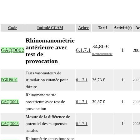
Code
Intitulé CCAM
Arbre
Tarif
Activité(s)
Ac
Rhinomanométrie
34,86 €
antérieure avec
GAQD002
6.1.7.1
1
200
test de
Remboursement
provocation
Tests vasomoteurs de
FGRP010
stimulation cutanée pour
6.1.7.1
26,73 €
1
200
rhinite
Rhinomanométrie
GAQD001
postérieure avec test de
6.1.7.1
39,87 €
1
200
provocation
Mesure de la différence de
GAQD003
potentiel des muqueuses
6.1.7.1
1
200
nasales
Rhinométrie acoustique sans