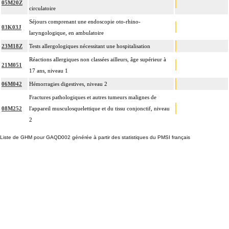
05M20Z
circulatoire
Séjours comprenant une endoscopie oto-rhino-
03K03J
laryngologique, en ambulatoire
23M18Z
Tests allergologiques nécessitant une hospitalisation
Réactions allergiques non classées ailleurs, âge supérieur à
21M051
17 ans, niveau 1
06M042
Hémorragies digestives, niveau 2
Fractures pathologiques et autres tumeurs malignes de
08M252
l'appareil musculosquelettique et du tissu conjonctif, niveau
2
Liste de GHM pour GAQD002 générée à partir des statistiques du PMSI français