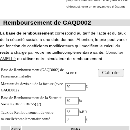
proposant d'autres noms d'acte (dans la case
ci-dessus), voire en envoyant vos thésaurus
Remboursement de GAQD002
La
base de remboursement
correspond au tarif de l'acte et du taux
de la sécurité sociale à une date donnée. Attention, le prix peut varier
en fonction de coefficients modificateurs qui modifient le calcul du
reste à charge par votre mutuelle/complémentaire santé.
Consulter
AMELI.fr
ou utiliser notre simulateur de remboursement :
Base de Remboursement (GAQD002) de
Calculer
34.86 €
l'assurance maladie
Montant du devis ou de la facture (avec
€
GAQD002)
Base de Remboursement de la Sécurité
%
Sociale (BR ou BRSS)
(?)
%BR+
Taux de Remboursement de votre
mutuelle/complémentaire santé
€
Arbre
Notes