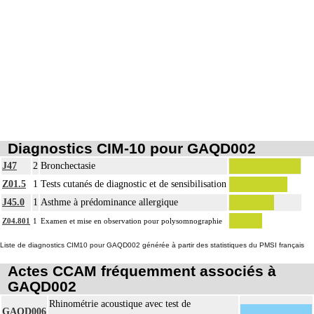
intrathoracique associée, la pose de drain pleural et/ou péricardique.
Les actes sur le thorax, par thoracotomie incluent l'évacuation de collection
6
intrathoracique associée, la pose de drain pleural et/ou péricardique.
Diagnostics CIM-10 pour GAQD002
J47
2
Bronchectasie
Z01.5
1
Tests cutanés de diagnostic et de sensibilisation
J45.0
1
Asthme à prédominance allergique
Z04.801
1
Examen et mise en observation pour polysomnographie
Liste de diagnostics CIM10 pour GAQD002 générée à partir des statistiques du PMSI français
Actes CCAM fréquemment associés à
GAQD002
Rhinométrie acoustique avec test de
GAQD006