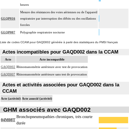
heures
Mesure des résistances des voies aériennes ou de l'appareil
GLQP016
respiratoire par interruption des débits ou des oscillations
forcées
GLQP007
Polygraphie respiratoire nocturne
Liste de codes CCAM pour GAQD002 générée à partir des statistiques du PMSI français
Actes incompatibles pour GAQD002 dans la CCAM
Acte
Acte incompatible
GAQD002
Rhinomanométrie antérieure avec test de provocation
GAQD007
Rhinomanométrie antérieure sans test de provocation
Actes et activités associées pour GAQD002 dans la
CCAM
Acte (activité)
Acte associé (activité)
GHM associés avec GAQD002
Bronchopneumopathies chroniques, très courte
04M08T
durée