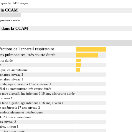
tiques du PMSI français
s la CCAM
queuses nasales
03 dans la CCAM
ections de l'appareil respiratoire
ons pulmonaires, très courte durée
rte durée
 1
que, en ambulatoire
onaires, niveau 2
onaires, niveau 1
toïde, âge inférieur à 18 ans, niveau 1
lial ou immunitaire, très courte durée
u tube digestif, âge inférieur à 18 ans, très courte durée
, niveau 1
u tube digestif, âge inférieur à 18 ans, niveau 1
e supérieur à 17 ans, niveau 2
s endocriniennes et métaboliques
D 23, très courte durée
es, niveau 3
ées, niveau 1
, très courte durée