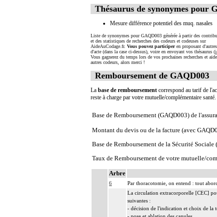
Thésaurus de synonymes pour
Mesure différence potentiel des muq. nasales
Liste de synonymes pour GAQD003 générée à partir des contribu
et des statistiques de recherches des codeurs et codeuses sur
AideAuCodage.fr.
Vous pouvez participer
en proposant d'autre
d'acte (dans la case ci-dessus), voire en envoyant vos thésaurus (
i
Vous gagnerez du temps lors de vos prochaines recherches et aide
autres codeurs, alors merci !
Remboursement de GAQD003
La
base de remboursement
correspond au tarif de l'ac
reste à charge par votre mutuelle/complémentaire santé
Base de Remboursement (GAQD003) de l'assura
Montant du devis ou de la facture (avec GAQD
Base de Remboursement de la Sécurité Social
Taux de Remboursement de votre mutuelle/com
Arbre
6
Par thoracotomie, on entend : tout abord
La circulation extracorporelle [CEC] pour 
suivantes :
- décision de l'indication et choix de la
- pose et ablation des canules