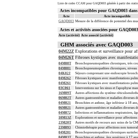
Liste de codes CCAM pour GAQD003 générée à partir des statis
Actes incompatibles pour GAQD003 dan
Acte
Acte incompatible
GAQD003
Mesure de la différence de potentiel des mu
Actes et activités associées pour GAQD0
Acte (activité)
Acte associé (activité)
GHM associés avec GAQD003
04M22Z
Explorations et surveillance pour aff
04M26T
Fibroses kystiques avec manifestati
04M08T
Bronchopneumopathies chroniques, très cou
04M081
Bronchopneumopathies chroniques, niveau
04K02J
Séjours comprenant une endoscopie bronchi
04M262
Fibroses kystiques avec manifestations pulm
04M261
Fibroses kystiques avec manifestations pulm
03C061
Interventions sur les sinus et l'apophyse mas
16M09T
Autres affections du système réticuloendothé
06M02T
Autres gastroentérites et maladies diverses d
04M021
Bronchites et asthme, âge inférieur à 18 ans
06M021
Autres gastroentérites et maladies diverses d
04M072
Infections et inflammations respiratoires, âg
10M13Z
Explorations et surveillance pour affection
23M20T
Autres motifs de recours aux soins de la CM
23M093
Chimiothérapie pour affections non tumoral
04M201
Bronchopneumopathies chroniques surinfect
04M03T
Bronchites et asthme, âge supérieur à 17 ans