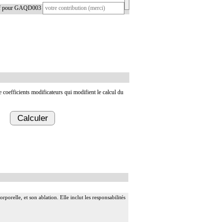
tif pour GAQD003
de coefficients modificateurs qui modifient le calcul du
Calculer
rporelle, et son ablation. Elle inclut les responsabilités