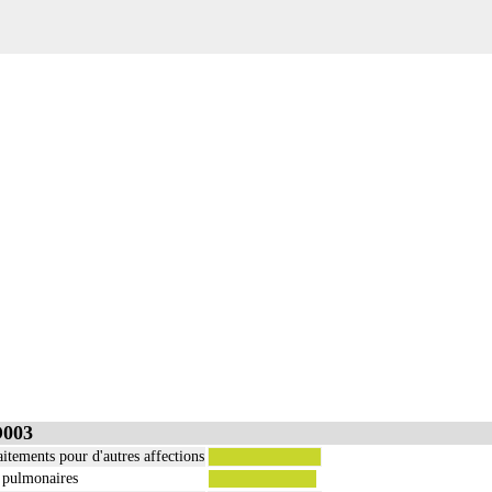
ge
e incluent l'évacuation de collection intrathoracique associée, la pose de drain pleural et/ou péric
 incluent l'évacuation de collection intrathoracique associée, la pose de drain pleural et/ou périca
D003
itements pour d'autres affections
s pulmonaires