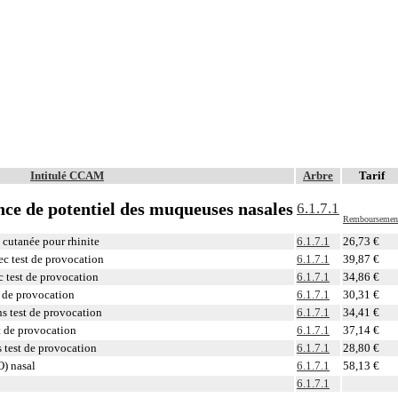
Intitulé CCAM
Arbre
Tarif
nce de potentiel des muqueuses nasales
6.1.7.1
Remboursemen
 cutanée pour rhinite
6.1.7.1
26,73 €
c test de provocation
6.1.7.1
39,87 €
 test de provocation
6.1.7.1
34,86 €
t de provocation
6.1.7.1
30,31 €
s test de provocation
6.1.7.1
34,41 €
t de provocation
6.1.7.1
37,14 €
 test de provocation
6.1.7.1
28,80 €
) nasal
6.1.7.1
58,13 €
6.1.7.1