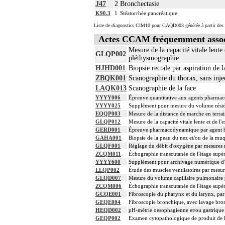
J47
2
Bronchectasie
K90.3
1
Stéatorrhée pancréatique
Liste de diagnostics CIM10 pour GAQD003 générée à partir des 
Actes CCAM fréquemment asso
Mesure de la capacité vitale lent
GLQP002
pléthysmographie
HJHD001
Biopsie rectale par aspiration de
ZBQK001
Scanographie du thorax, sans injec
LAQK013
Scanographie de la face
YYYY006
Épreuve quantitative aux agents pharmac
YYYY025
Supplément pour mesure du volume résidu
EQQP003
Mesure de la distance de marche en terrai
GLQP012
Mesure de la capacité vitale lente et de l
GERD001
Épreuve pharmacodynamique par agent bro
GAHA001
Biopsie de la peau du nez et/ou de la mu
GLQF001
Réglage du débit d'oxygène par mesures r
ZCQM011
Échographie transcutanée de l'étage supér
YYYY600
Supplément pour archivage numérique 
LLQP002
Étude des muscles ventilatoires par mesur
GLQD007
Mesure du volume capillaire pulmonaire p
ZCQM006
Échographie transcutanée de l'étage supé
GCQE001
Fibroscopie du pharynx et du larynx, par
GEQE004
Fibroscopie bronchique, avec lavage bron
HEQD002
pH-métrie oesophagienne et/ou gastrique
GEQP002
Examen cytopathologique de produit de la