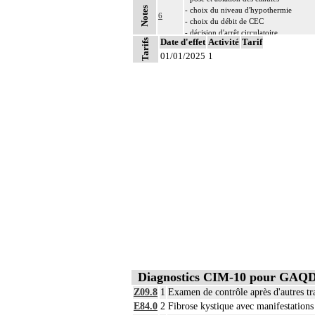
Notes
- choix du niveau d'hypothermie
6
- choix du débit de CEC
- décision d'arrêt circulatoire
Date d'effet
Activité
Tarif
Tarifs
- définition des protocoles de remplissa
01/01/2025
- décision de cardioplégie
1
- décision d'assistance circulatoire.
6
Les actes sur le thorax, par thoracoscopi
6
Les actes sur le thorax, par thoracotomie
Diagnostics CIM-10 pour GAQ
Z09.8
1
Examen de contrôle après d'autres tra
E84.0
2
Fibrose kystique avec manifestation