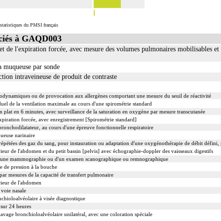
statistiques du PMSI français
ciés à GAQD003
e et de l'expiration forcée, avec mesure des volumes pulmonaires mobilisables et
 la muqueuse par sonde
tion intraveineuse de produit de contraste
odynamiques ou de provocation aux allergènes comportant une mesure du seuil de réactivité
el de la ventilation maximale au cours d'une spirométrie standard
n plat en 6 minutes, avec surveillance de la saturation en oxygène par mesure transcutanée
'expiration forcée, avec enregistrement [Spirométrie standard]
nchodilatateur, au cours d'une épreuve fonctionnelle respiratoire
queuse narinaire
épétées des gaz du sang, pour instauration ou adaptation d'une oxygénothérapie de débit défini,
ieur de l'abdomen et du petit bassin [pelvis] avec échographie-doppler des vaisseaux digestifs
d'une mammographie ou d'un examen scanographique ou remnographique
e de pression à la bouche
ar mesures de la capacité de transfert pulmonaire
rieur de l'abdomen
 voie nasale
chioloalvéolaire à visée diagnostique
 sur 24 heures
vage bronchioloalvéolaire unilatéral, avec une coloration spéciale