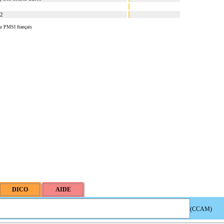
 2
u PMSI français
(CCAM)