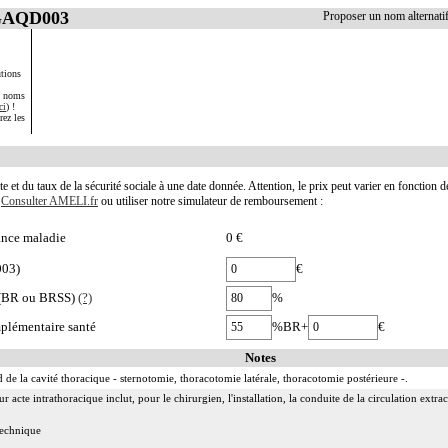
 GAQD003
Proposer un nom alterna
tions
s noms
ci
) !
rez les
te et du taux de la sécurité sociale à une date donnée. Attention, le prix peut varier en fonction 
.
Consulter AMELI.fr
ou utiliser notre simulateur de remboursement :
nce maladie
0 €
003)
€
e (BR ou BRSS)
(?)
%
plémentaire santé
%BR+
€
Notes
 de la cavité thoracique - sternotomie, thoracotomie latérale, thoracotomie postérieure -.
acte intrathoracique inclut, pour le chirurgien, l'installation, la conduite de la circulation extraco
 technique