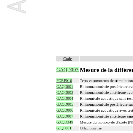
Code
Mesure de la différe
GAQD003
FGRP010
Tests vasomoteurs de stimulation
GAQD001
Rhinomanométrie postérieure ave
GAQD002
Rhinomanométrie antérieure avec
GAQD004
Rhinométrie acoustique sans tes
GAQD005
Rhinomanométrie postérieure san
GAQD006
Rhinométrie acoustique avec tes
GAQD007
Rhinomanométrie antérieure sans
GAQD349
Mesure du monoxyde d'azote (NO
GJQP001
Olfactométrie