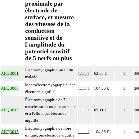
proximale par
électrode de
surface, et mesure
des vitesses de la
conduction
sensitive et de
l'amplitude du
potentiel sensitif
de 5 nerfs ou plus
Électromyographie, au lit du
AHQB001
1.1.1.1
62,56 €
1
20
malade
Macroélectromyographie, par
AHQB006
1.1.1.1
104,36 €
1
20
électrode aiguille
Électromyographie de 7
muscles striés ou plus au repos
AHQB013
1.1.1.1
65,11 €
1
20
et à l'effort, par électrode
aiguille
Électromyographie de fibre
AHQB015
1.1.1.1
104,36 €
1
20
unique, par électrode aiguille