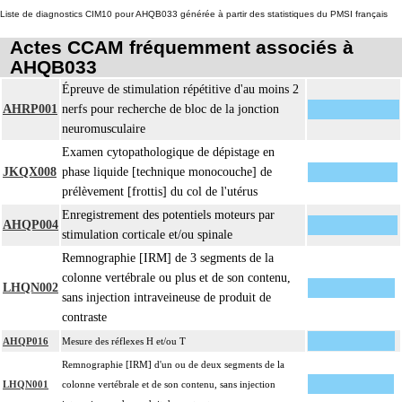
Liste de diagnostics CIM10 pour AHQB033 générée à partir des statistiques du PMSI français
Actes CCAM fréquemment associés à
AHQB033
Épreuve de stimulation répétitive d'au moins 2
AHRP001
nerfs pour recherche de bloc de la jonction
neuromusculaire
Examen cytopathologique de dépistage en
JKQX008
phase liquide [technique monocouche] de
prélèvement [frottis] du col de l'utérus
Enregistrement des potentiels moteurs par
AHQP004
stimulation corticale et/ou spinale
Remnographie [IRM] de 3 segments de la
colonne vertébrale ou plus et de son contenu,
LHQN002
sans injection intraveineuse de produit de
contraste
AHQP016
Mesure des réflexes H et/ou T
Remnographie [IRM] d'un ou de deux segments de la
LHQN001
colonne vertébrale et de son contenu, sans injection