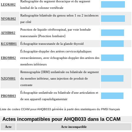
Radiographie du segment thoracique et du segment
LEQK002
lombal de la colonne vertébrale
Radiographie bilatérale du genou selon 1 ou 2 incidences
NFQK002
par côté
Ponction de liquide cérébrospinal, par voie lombale
AFHB002
transcutanée [Ponction lombaire]
KCQM001
Échographie transcutanée de la glande thyroïd
Échographie-doppler des artères cervicocéphaliques
EBQM002
extracrâniennes, avec échographie-doppler des artères des
membres inférieurs
Remnographie [IRM] unilatérale ou bilatérale de segment
NZQN001
du membre inférieur, sans injection de produit de
contraste
Échographie unilatérale ou bilatérale d'une articulation et
PBQM003
de son appareil capsuloligamentair
Liste de codes CCAM pour AHQB033 générée à partir des statistiques du PMSI français
Actes incompatibles pour AHQB033 dans la CCAM
Acte
Acte incompatible