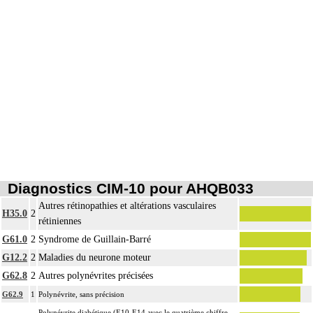
1
pharmacologique au contact d'un nerf avec pose d'un cathéter, par voie
transcutanée.
Diagnostics CIM-10 pour AHQB033
Autres rétinopathies et altérations vasculaires
H35.0
2
rétiniennes
G61.0
2
Syndrome de Guillain-Barré
G12.2
2
Maladies du neurone moteur
G62.8
2
Autres polynévrites précisées
G62.9
1
Polynévrite, sans précision
Polynévrite diabétique (E10-E14 avec le quatrième chiffre