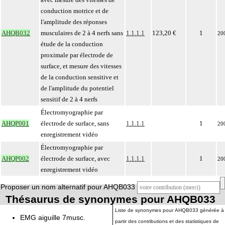
conduction motrice et de
l'amplitude des réponses
AHQB032
musculaires de 2 à 4 nerfs sans
1.1.1.1
123,20 €
1
20
étude de la conduction
proximale par électrode de
surface, et mesure des vitesses
de la conduction sensitive et
de l'amplitude du potentiel
sensitif de 2 à 4 nerfs
Électromyographie par
AHQP001
électrode de surface, sans
1.1.1.1
1
20
enregistrement vidéo
Électromyographie par
AHQP002
électrode de surface, avec
1.1.1.1
1
20
enregistrement vidéo
Proposer un nom alternatif pour AHQB033
Thésaurus de synonymes pour AHQB033
Liste de synonymes pour AHQB033 générée à
EMG aiguille 7musc.
partir des contributions et des statistiques de