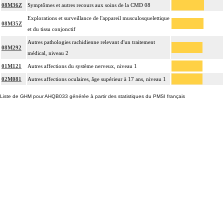
08M36Z
Symptômes et autres recours aux soins de la CMD 08
Explorations et surveillance de l'appareil musculosquelettique
08M35Z
et du tissu conjonctif
Autres pathologies rachidienne relevant d'un traitement
08M292
médical, niveau 2
01M121
Autres affections du système nerveux, niveau 1
02M081
Autres affections oculaires, âge supérieur à 17 ans, niveau 1
Liste de GHM pour AHQB033 générée à partir des statistiques du PMSI français