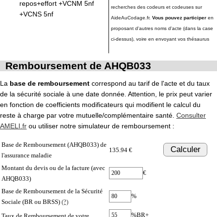
repos+effort +VCNM 5nf
recherches des codeurs et codeuses sur
+VCNS 5nf
AideAuCodage.fr.
Vous pouvez participer
en
proposant d'autres noms d'acte (dans la case
ci-dessus), voire en envoyant vos thésaurus
Remboursement de AHQB033
La
base de remboursement
correspond au tarif de l'acte et du taux
de la sécurité sociale à une date donnée. Attention, le prix peut varier
en fonction de coefficients modificateurs qui modifient le calcul du
reste à charge par votre mutuelle/complémentaire santé.
Consulter
AMELI.fr
ou utiliser notre simulateur de remboursement :
Base de Remboursement (AHQB033) de
Calculer
135.94 €
l'assurance maladie
Montant du devis ou de la facture (avec
€
AHQB033)
Base de Remboursement de la Sécurité
%
Sociale (BR ou BRSS)
(?)
%BR+
Taux de Remboursement de votre