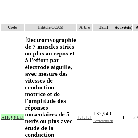
Code
Intitulé CCAM
Arbre
Tarif
Activité(s)
A
Électromyographie
de 7 muscles striés
ou plus au repos et
à l'effort par
électrode aiguille,
avec mesure des
vitesses de
conduction
motrice et de
l'amplitude des
réponses
135,94 €
musculaires de 5
AHQB033
1.1.1.1
1
20
nerfs ou plus avec
Remboursement
étude de la
conduction