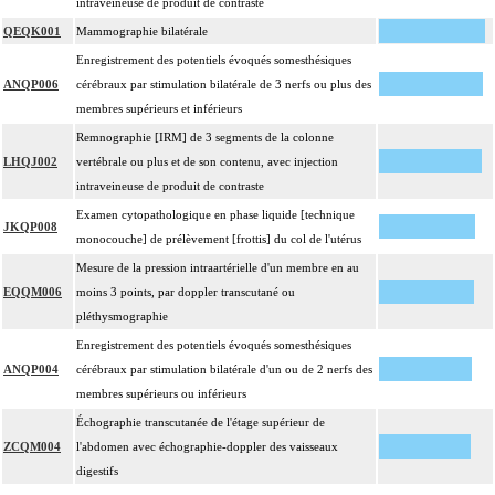
intraveineuse de produit de contraste
QEQK001
Mammographie bilatérale
Enregistrement des potentiels évoqués somesthésiques
ANQP006
cérébraux par stimulation bilatérale de 3 nerfs ou plus des
membres supérieurs et inférieurs
Remnographie [IRM] de 3 segments de la colonne
LHQJ002
vertébrale ou plus et de son contenu, avec injection
intraveineuse de produit de contraste
Examen cytopathologique en phase liquide [technique
JKQP008
monocouche] de prélèvement [frottis] du col de l'utérus
Mesure de la pression intraartérielle d'un membre en au
EQQM006
moins 3 points, par doppler transcutané ou
pléthysmographie
Enregistrement des potentiels évoqués somesthésiques
ANQP004
cérébraux par stimulation bilatérale d'un ou de 2 nerfs des
membres supérieurs ou inférieurs
Échographie transcutanée de l'étage supérieur de
ZCQM004
l'abdomen avec échographie-doppler des vaisseaux
digestifs