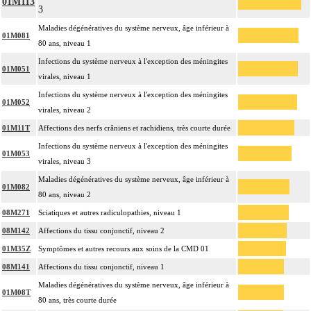
01M113
3
Maladies dégénératives du système nerveux, âge inférieur à
01M081
80 ans, niveau 1
Infections du système nerveux à l'exception des méningites
01M051
virales, niveau 1
Infections du système nerveux à l'exception des méningites
01M052
virales, niveau 2
01M11T
Affections des nerfs crâniens et rachidiens, très courte durée
Infections du système nerveux à l'exception des méningites
01M053
virales, niveau 3
Maladies dégénératives du système nerveux, âge inférieur à
01M082
80 ans, niveau 2
08M271
Sciatiques et autres radiculopathies, niveau 1
08M142
Affections du tissu conjonctif, niveau 2
01M35Z
Symptômes et autres recours aux soins de la CMD 01
08M141
Affections du tissu conjonctif, niveau 1
Maladies dégénératives du système nerveux, âge inférieur à
01M08T
80 ans, très courte durée