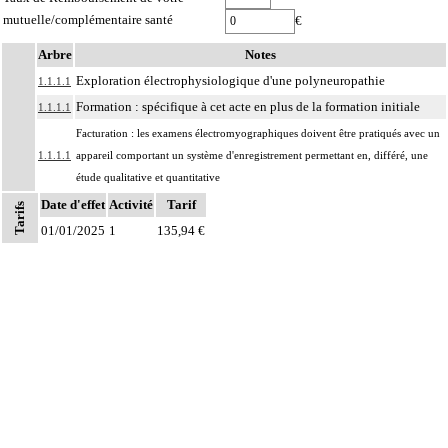
mutuelle/complémentaire santé
€
Arbre
Notes
Exploration électrophysiologique d'une polyneuropathie
1.1.1.1
Formation : spécifique à cet acte en plus de la formation initiale
1.1.1.1
Facturation : les examens électromyographiques doivent être pratiqués avec un
1.1.1.1
appareil comportant un système d'enregistrement permettant en, différé, une
étude qualitative et quantitative
Date d'effet
À l'exclusion de : actes diagnostiques au niveau
Activité
Tarif
Tarifs
- des muscles oculomoteurs ou de la paupière (cf chapitre 02)
01/01/2025
1
135,94 €
- du larynx (cf chapitre 06)
1.1
Notes
- du périnée (cf chapitre 08)
- des muscles ptérygoïdiens (cf chapitre 11)
- du diaphragme (cf chapitre 12)
1
À l'exclusion de : analgésie postopératoire
1
Par intrathécal, on entend : dans l'espace subarachnoïdien.
Par infiltration anesthésique d'un nerf, on entend : injection d'un agent
1
pharmacologique au contact d'un nerf, par voie transcutanée.
Par bloc anesthésique continu d'un nerf, on entend : injection d'un agent