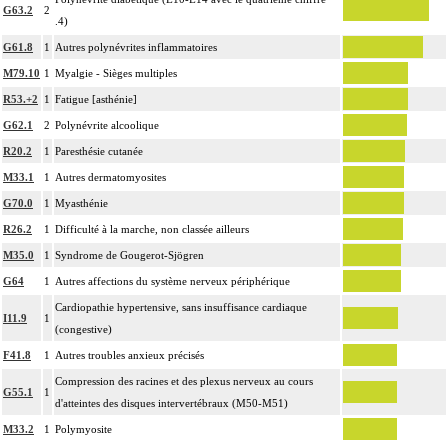
G63.2
2
.4)
G61.8
1
Autres polynévrites inflammatoires
M79.10
1
Myalgie - Sièges multiples
R53.+2
1
Fatigue [asthénie]
G62.1
2
Polynévrite alcoolique
R20.2
1
Paresthésie cutanée
M33.1
1
Autres dermatomyosites
G70.0
1
Myasthénie
R26.2
1
Difficulté à la marche, non classée ailleurs
M35.0
1
Syndrome de Gougerot-Sjögren
G64
1
Autres affections du système nerveux périphérique
Cardiopathie hypertensive, sans insuffisance cardiaque
I11.9
1
(congestive)
F41.8
1
Autres troubles anxieux précisés
Compression des racines et des plexus nerveux au cours
G55.1
1
d'atteintes des disques intervertébraux (M50-M51)
M33.2
1
Polymyosite