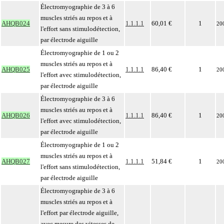
Électromyographie de 3 à 6
muscles striés au repos et à
AHQB024
1.1.1.1
60,01 €
1
20
l'effort sans stimulodétection,
par électrode aiguille
Électromyographie de 1 ou 2
muscles striés au repos et à
AHQB025
1.1.1.1
86,40 €
1
20
l'effort avec stimulodétection,
par électrode aiguille
Électromyographie de 3 à 6
muscles striés au repos et à
AHQB026
1.1.1.1
86,40 €
1
20
l'effort avec stimulodétection,
par électrode aiguille
Électromyographie de 1 ou 2
muscles striés au repos et à
AHQB027
1.1.1.1
51,84 €
1
20
l'effort sans stimulodétection,
par électrode aiguille
Électromyographie de 3 à 6
muscles striés au repos et à
l'effort par électrode aiguille,
avec mesure des vitesses de