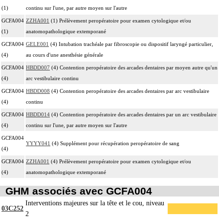
(1)
continu sur l'une, par autre moyen sur l'autre
GCFA004
ZZHA001
(1) Prélèvement peropératoire pour examen cytologique et/ou
(1)
anatomopathologique extemporané
GCFA004
GELE001
(4) Intubation trachéale par fibroscopie ou dispositif laryngé particulier,
(4)
au cours d'une anesthésie générale
GCFA004
HBDD007
(4) Contention peropératoire des arcades dentaires par moyen autre qu'un
(4)
arc vestibulaire continu
GCFA004
HBDD008
(4) Contention peropératoire des arcades dentaires par arc vestibulaire
(4)
continu
GCFA004
HBDD014
(4) Contention peropératoire des arcades dentaires par un arc vestibulaire
(4)
continu sur l'une, par autre moyen sur l'autre
GCFA004
YYYY041
(4) Supplément pour récupération peropératoire de sang
(4)
GCFA004
ZZHA001
(4) Prélèvement peropératoire pour examen cytologique et/ou
(4)
anatomopathologique extemporané
GHM associés avec GCFA004
Interventions majeures sur la tête et le cou, niveau
03C252
2