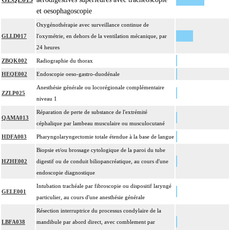
et oesophagoscopie
Oxygénothérapie avec surveillance continue de
GLLD017
l'oxymétrie, en dehors de la ventilation mécanique, par
24 heures
ZBQK002
Radiographie du thorax
HEQE002
Endoscopie oeso-gastro-duodénale
Anesthésie générale ou locorégionale complémentaire
ZZLP025
niveau 1
Réparation de perte de substance de l'extrémité
QAMA013
céphalique par lambeau musculaire ou musculocutané
HDFA003
Pharyngolaryngectomie totale étendue à la base de langue
Biopsie et/ou brossage cytologique de la paroi du tube
HZHE002
digestif ou de conduit biliopancréatique, au cours d'une
endoscopie diagnostique
Intubation trachéale par fibroscopie ou dispositif laryngé
GELE001
particulier, au cours d'une anesthésie générale
Résection interruptrice du processus condylaire de la
LBFA038
mandibule par abord direct, avec comblement par