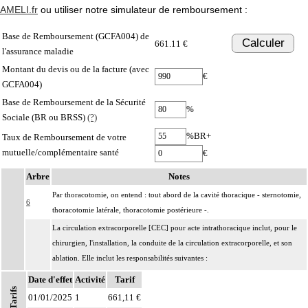
AMELI.fr
ou utiliser notre simulateur de remboursement :
Base de Remboursement (GCFA004) de
Calculer
661.11 €
l'assurance maladie
Montant du devis ou de la facture (avec
€
GCFA004)
Base de Remboursement de la Sécurité
%
Sociale (BR ou BRSS)
(?)
%BR+
Taux de Remboursement de votre
mutuelle/complémentaire santé
€
Arbre
Notes
Par thoracotomie, on entend : tout abord de la cavité thoracique - sternotomie,
6
thoracotomie latérale, thoracotomie postérieure -.
La circulation extracorporelle [CEC] pour acte intrathoracique inclut, pour le
chirurgien, l'installation, la conduite de la circulation extracorporelle, et son
ablation. Elle inclut les responsabilités suivantes :
- décision de l'indication et choix de la technique
Date d'effet
Activité
Tarif
- pose et ablation des canules
Tarifs
01/01/2025
1
661,11 €
6
- choix du niveau d'hypothermie