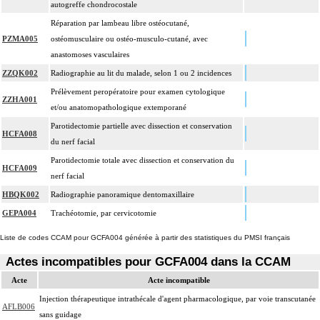
autogreffe chondrocostale
Réparation par lambeau libre ostéocutané,
PZMA005
ostéomusculaire ou ostéo-musculo-cutané, avec
anastomoses vasculaires
ZZQK002
Radiographie au lit du malade, selon 1 ou 2 incidences
Prélèvement peropératoire pour examen cytologique
ZZHA001
et/ou anatomopathologique extemporané
Parotidectomie partielle avec dissection et conservation
HCFA008
du nerf facial
Parotidectomie totale avec dissection et conservation du
HCFA009
nerf facial
HBQK002
Radiographie panoramique dentomaxillaire
GEPA004
Trachéotomie, par cervicotomie
Liste de codes CCAM pour GCFA004 générée à partir des statistiques du PMSI français
Actes incompatibles pour GCFA004 dans la CCAM
Acte
Acte incompatible
Injection thérapeutique intrathécale d'agent pharmacologique, par voie transcutanée
AFLB006
sans guidage