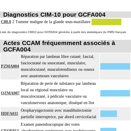
Diagnostics CIM-10 pour GCFA004
C08.0
2
Tumeur maligne de la glande sous-maxillaire
Liste de diagnostics CIM10 pour GCFA004 générée à partir des statistiques du PMSI français
Actes CCAM fréquemment associés à
GCFA004
Réparation par lambeau libre cutané, fascial,
fasciocutané ou souscutané, musculaire,
PZMA004
musculocutané, musculotendineux ou osseux
avec anastomoses vasculaires
Réparation de perte de substance par lambeau
local ou régional musculaire ou
QZMA007
musculocutané, à pédicule vasculaire ou
vasculonerveux anatomique, disséqué en îlot
Oropharyngectomie avec mandibulectomie
HDFA011
partielle interruptrice, par abord cervicofacial
Examen panendoscopique des voies
GEQE013
aérodigestives supérieures avec trachéoscopie