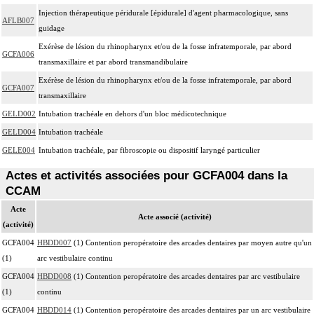
Injection thérapeutique péridurale [épidurale] d'agent pharmacologique, sans
AFLB007
guidage
Exérèse de lésion du rhinopharynx et/ou de la fosse infratemporale, par abord
GCFA006
transmaxillaire et par abord transmandibulaire
Exérèse de lésion du rhinopharynx et/ou de la fosse infratemporale, par abord
GCFA007
transmaxillaire
GELD002
Intubation trachéale en dehors d'un bloc médicotechnique
GELD004
Intubation trachéale
GELE004
Intubation trachéale, par fibroscopie ou dispositif laryngé particulier
Actes et activités associées pour GCFA004 dans la
CCAM
Acte
Acte associé (activité)
(activité)
GCFA004
HBDD007
(1) Contention peropératoire des arcades dentaires par moyen autre qu'un
(1)
arc vestibulaire continu
GCFA004
HBDD008
(1) Contention peropératoire des arcades dentaires par arc vestibulaire
(1)
continu
GCFA004
HBDD014
(1) Contention peropératoire des arcades dentaires par un arc vestibulaire