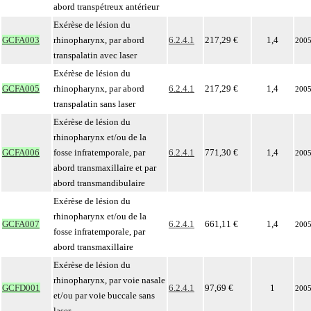
abord transpétreux antérieur
Exérèse de lésion du
GCFA003
rhinopharynx, par abord
6.2.4.1
217,29 €
1,4
200
transpalatin avec laser
Exérèse de lésion du
GCFA005
rhinopharynx, par abord
6.2.4.1
217,29 €
1,4
200
transpalatin sans laser
Exérèse de lésion du
rhinopharynx et/ou de la
GCFA006
fosse infratemporale, par
6.2.4.1
771,30 €
1,4
200
abord transmaxillaire et par
abord transmandibulaire
Exérèse de lésion du
rhinopharynx et/ou de la
GCFA007
6.2.4.1
661,11 €
1,4
200
fosse infratemporale, par
abord transmaxillaire
Exérèse de lésion du
rhinopharynx, par voie nasale
GCFD001
6.2.4.1
97,69 €
1
200
et/ou par voie buccale sans
laser