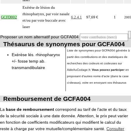
Exérèse de lésion du
rhinopharynx, par voie nasale
GCFD002
6.2.4.1
97,69 €
1
200
et/ou par voie buccale avec
laser
Proposer un nom alternatif pour GCFA004
Thésaurus de synonymes pour GCFA004
Liste de synonymes pour GCFA004 générée à
Exérèse lés. rhinopharynx
partir des contributions et des statistiques de
+/- fosse temp ab.
recherches des codeurs et codeuses sur
transmandibulaire
AideAuCodage.fr.
Vous pouvez participer
en
proposant d'autres noms d'acte (dans la case
ci-dessus), voire en envoyant vos thésaurus
Remboursement de GCFA004
La
base de remboursement
correspond au tarif de l'acte et du taux
de la sécurité sociale à une date donnée. Attention, le prix peut varier
en fonction de coefficients modificateurs qui modifient le calcul du
reste à charge par votre mutuelle/complémentaire santé.
Consulter