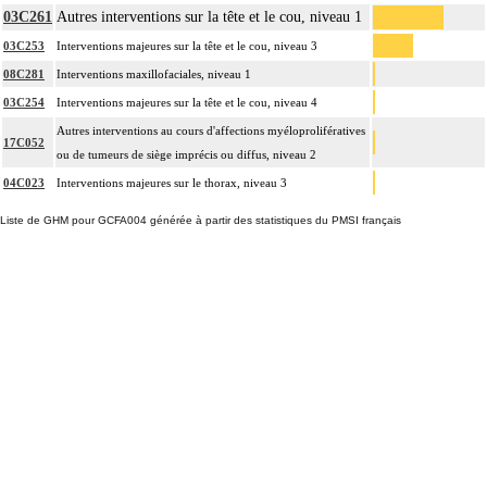
03C261
Autres interventions sur la tête et le cou, niveau 1
03C253
Interventions majeures sur la tête et le cou, niveau 3
08C281
Interventions maxillofaciales, niveau 1
03C254
Interventions majeures sur la tête et le cou, niveau 4
Autres interventions au cours d'affections myéloprolifératives
17C052
ou de tumeurs de siège imprécis ou diffus, niveau 2
04C023
Interventions majeures sur le thorax, niveau 3
Liste de GHM pour GCFA004 générée à partir des statistiques du PMSI français