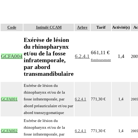
Code
Intitulé CCAM
Arbre
Tarif
Activité(s)
Ac
Exérèse de lésion
du rhinopharynx
661,11 €
et/ou de la fosse
GCFA004
6.2.4.1
1,4
200
infratemporale,
Remboursement
par abord
transmandibulaire
Exérèse de lésion du
rhinopharynx et/ou de la
GCFA001
fosse infratemporale, par
6.2.4.1
771,30 €
1,4
200
abord préauriculaire et/ou par
abord transzygomatique
Exérèse de lésion du
rhinopharynx et/ou de la
GCFA002
6.2.4.1
771,30 €
1,4
200
fosse infratemporale, par