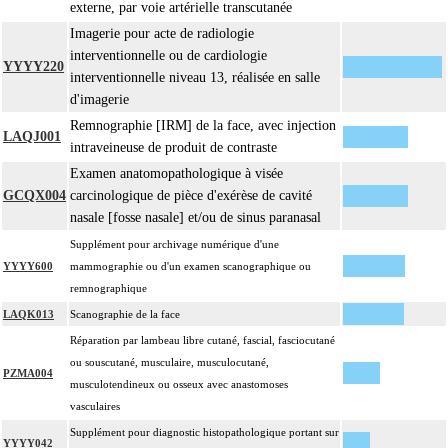
externe, par voie artérielle transcutanée
Imagerie pour acte de radiologie
interventionnelle ou de cardiologie
YYYY220
interventionnelle niveau 13, réalisée en salle
d'imagerie
Remnographie [IRM] de la face, avec injection
LAQJ001
intraveineuse de produit de contraste
Examen anatomopathologique à visée
GCQX004
carcinologique de pièce d'exérèse de cavité
nasale [fosse nasale] et/ou de sinus paranasal
Supplément pour archivage numérique d'une
YYYY600
mammographie ou d'un examen scanographique ou
remnographique
LAQK013
Scanographie de la face
Réparation par lambeau libre cutané, fascial, fasciocutané
ou souscutané, musculaire, musculocutané,
PZMA004
musculotendineux ou osseux avec anastomoses
vasculaires
Supplément pour diagnostic histopathologique portant sur
YYYY042