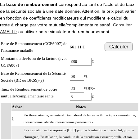
La
base de remboursement
correspond au tarif de l'acte et du taux
de la sécurité sociale à une date donnée. Attention, le prix peut varier
en fonction de coefficients modificateurs qui modifient le calcul du
reste à charge par votre mutuelle/complémentaire santé.
Consulter
AMELI.fr
ou utiliser notre simulateur de remboursement :
Base de Remboursement (GCFA007) de
Calculer
661.11 €
l'assurance maladie
Montant du devis ou de la facture (avec
€
GCFA007)
Base de Remboursement de la Sécurité
%
Sociale (BR ou BRSS)
(?)
%BR+
Taux de Remboursement de votre
mutuelle/complémentaire santé
€
Arbre
Notes
Par thoracotomie, on entend : tout abord de la cavité thoracique - sternotomie,
6
thoracotomie latérale, thoracotomie postérieure -.
La circulation extracorporelle [CEC] pour acte intrathoracique inclut, pour le
chirurgien, l'installation, la conduite de la circulation extracorporelle, et son