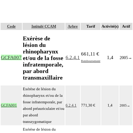
Code
Intitulé CCAM
Arbre
Tarif
Activité(s)
Actif
Exérèse de
lésion du
rhinopharynx
661,11 €
et/ou de la fosse
GCFA007
6.2.4.1
1,4
2005
→
Remboursement
infratemporale,
par abord
transmaxillaire
Exérèse de lésion du
rhinopharynx et/ou de la
fosse infratemporale, par
GCFA001
6.2.4.1
771,30 €
1,4
2005
→
abord préauriculaire et/ou
par abord
transzygomatique
Exérèse de lésion du