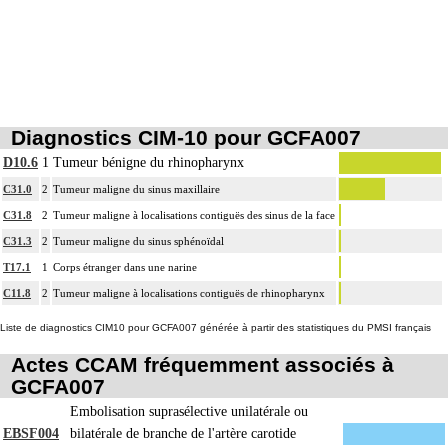
Diagnostics CIM-10 pour GCFA007
D10.6
1
Tumeur bénigne du rhinopharynx
C31.0
2
Tumeur maligne du sinus maxillaire
C31.8
2
Tumeur maligne à localisations contiguës des sinus de la face
C31.3
2
Tumeur maligne du sinus sphénoïdal
T17.1
1
Corps étranger dans une narine
C11.8
2
Tumeur maligne à localisations contiguës de rhinopharynx
Liste de diagnostics CIM10 pour GCFA007 générée à partir des statistiques du PMSI français
Actes CCAM fréquemment associés à
GCFA007
Embolisation suprasélective unilatérale ou
EBSF004
bilatérale de branche de l'artère carotide