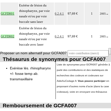
Exérèse de lésion du
rhinopharynx, par voie
GCFD001
6.2.4.1
97,69 €
1
2005
→
nasale et/ou par voie
buccale sans laser
Exérèse de lésion du
rhinopharynx, par voie
GCFD002
6.2.4.1
97,69 €
1
2005
→
nasale et/ou par voie
buccale avec laser
Proposer un nom alternatif pour GCFA007
Thésaurus de synonymes pour GCFA007
Liste de synonymes pour GCFA007 générée à
Exérèse lés. rhinopharynx
partir des contributions et des statistiques de
+/- fosse temp ab.
recherches des codeurs et codeuses sur
transmaxillaire
AideAuCodage.fr.
Vous pouvez participer
en
proposant d'autres noms d'acte (dans la case
ci-dessus), voire en envoyant vos thésaurus
Remboursement de GCFA007