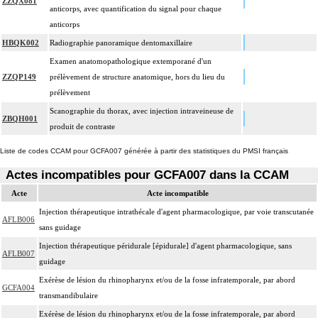
ZZQX081
anticorps, avec quantification du signal pour chaque
anticorps
HBQK002
Radiographie panoramique dentomaxillaire
Examen anatomopathologique extemporané d'un
ZZQP149
prélèvement de structure anatomique, hors du lieu du
prélèvement
Scanographie du thorax, avec injection intraveineuse de
ZBQH001
produit de contraste
Liste de codes CCAM pour GCFA007 générée à partir des statistiques du PMSI français
Actes incompatibles pour GCFA007 dans la CCAM
Acte
Acte incompatible
Injection thérapeutique intrathécale d'agent pharmacologique, par voie transcutanée
AFLB006
sans guidage
Injection thérapeutique péridurale [épidurale] d'agent pharmacologique, sans
AFLB007
guidage
Exérèse de lésion du rhinopharynx et/ou de la fosse infratemporale, par abord
GCFA004
transmandibulaire
Exérèse de lésion du rhinopharynx et/ou de la fosse infratemporale, par abord