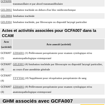
GCFA006
transmaxillaire et par abord transmandibulaire
GELD002
Intubation trachéale en dehors d'un bloc médicotechnique
GELD004
Intubation trachéale
GELE004
Intubation trachéale, par fibroscopie ou dispositif laryngé particulier
Actes et activités associées pour GCFA007 dans la
CCAM
Acte
Acte associé (activité)
(activité)
GCFA007
ZZHA001
(1) Prélèvement peropératoire pour examen cytologique et/ou
(1)
anatomopathologique extemporané
GCFA007
GELE001
(4) Intubation trachéale par fibroscopie ou dispositif laryngé particulier,
(4)
au cours d'une anesthésie générale
GCFA007
YYYY041
(4) Supplément pour récupération peropératoire de sang
(4)
GCFA007
ZZHA001
(4) Prélèvement peropératoire pour examen cytologique et/ou
(4)
anatomopathologique extemporané
GHM associés avec GCFA007