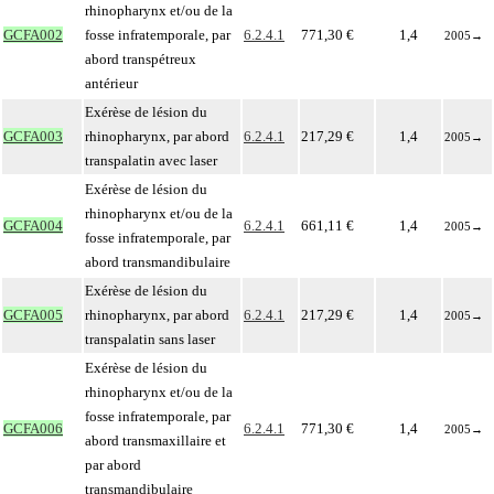
rhinopharynx et/ou de la
GCFA002
fosse infratemporale, par
6.2.4.1
771,30 €
1,4
2005
→
abord transpétreux
antérieur
Exérèse de lésion du
GCFA003
rhinopharynx, par abord
6.2.4.1
217,29 €
1,4
2005
→
transpalatin avec laser
Exérèse de lésion du
rhinopharynx et/ou de la
GCFA004
6.2.4.1
661,11 €
1,4
2005
→
fosse infratemporale, par
abord transmandibulaire
Exérèse de lésion du
GCFA005
rhinopharynx, par abord
6.2.4.1
217,29 €
1,4
2005
→
transpalatin sans laser
Exérèse de lésion du
rhinopharynx et/ou de la
fosse infratemporale, par
GCFA006
6.2.4.1
771,30 €
1,4
2005
→
abord transmaxillaire et
par abord
transmandibulaire