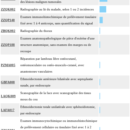
des lésions malignes tumorales
ZZQK002
Radiographie au lit du malade, selon 1 ou 2 incidences
Examen immunohistochimique de prélèvement tissulaire
ZZQP140
fixé avec 1 à 4 anticorps, sans quantification du signal
ZBQK002
Radiographie du thorax
Examen anatomopathologique de pièce d'exérèse d'une
ZZQP188
structure anatomique, sans examen des marges ou de
recoupe
Réparation par lambeau libre ostéocutané,
PZMA005
ostéomusculaire ou ostéo-musculo-cutané, avec
anastomoses vasculaires
Ethmoïdectomie antérieure bilatérale avec septoplastie
GBFA008
nasale, par endoscopie
Scanographie de la face avec scanographie des tissus
LAQK009
mous du cou
Ethmoïdectomie totale unilatérale avec sphénoïdotomie,
LAFA017
par endoscopie
Examen immunocytochimique ou immunohistochimique
de prélèvement cellulaire ou tissulaire fixé avec 1 à 2