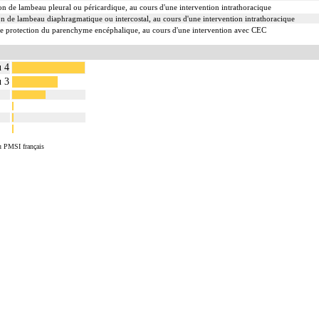
on de lambeau pleural ou péricardique, au cours d'une intervention intrathoracique
on de lambeau diaphragmatique ou intercostal, au cours d'une intervention intrathoracique
de protection du parenchyme encéphalique, au cours d'une intervention avec CEC
u 4
u 3
u PMSI français