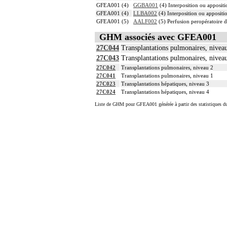
GFEA001 (4)
GGBA001
(4) Interposition ou appositi
GFEA001 (4)
LLBA002
(4) Interposition ou appositi
GFEA001 (5)
AALF002
(5) Perfusion peropératoire 
GHM associés avec GFEA001
27C044
Transplantations pulmonaires, nivea
27C043
Transplantations pulmonaires, nivea
27C042
Transplantations pulmonaires, niveau 2
27C041
Transplantations pulmonaires, niveau 1
27C023
Transplantations hépatiques, niveau 3
27C024
Transplantations hépatiques, niveau 4
Liste de GHM pour GFEA001 générée à partir des statistiques d