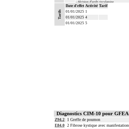
- décision d'arrêt circulatoire
Date d'effet
Activité
Tarif
- définition des protocoles de remplissa
01/01/2025
- décision de cardioplégie
1
Tarifs
- décision d'assistance circulatoire.
01/01/2025
4
6
Les actes sur le thorax, par thoracoscopi
01/01/2025
5
6
Les actes sur le thorax, par thoracotomie
Diagnostics CIM-10 pour GFEA
Z94.2
1
Greffe de poumon
E84.0
2
Fibrose kystique avec manifestatio