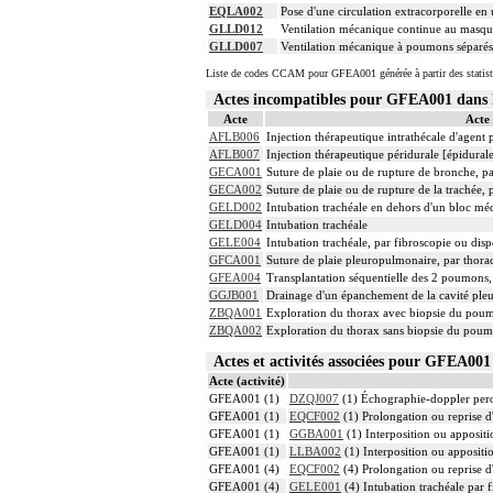
EQLA002
Pose d'une circulation extracorporelle en 
GLLD012
Ventilation mécanique continue au masque
GLLD007
Ventilation mécanique à poumons séparés
Liste de codes CCAM pour GFEA001 générée à partir des statist
Actes incompatibles pour GFEA001 dan
Acte
Acte
AFLB006
Injection thérapeutique intrathécale d'agent
AFLB007
Injection thérapeutique péridurale [épidura
GECA001
Suture de plaie ou de rupture de bronche, p
GECA002
Suture de plaie ou de rupture de la trachée,
GELD002
Intubation trachéale en dehors d'un bloc mé
GELD004
Intubation trachéale
GELE004
Intubation trachéale, par fibroscopie ou dispo
GFCA001
Suture de plaie pleuropulmonaire, par thor
GFEA004
Transplantation séquentielle des 2 poumons
GGJB001
Drainage d'un épanchement de la cavité pleu
ZBQA001
Exploration du thorax avec biopsie du pou
ZBQA002
Exploration du thorax sans biopsie du poum
Actes et activités associées pour GFEA0
Acte (activité)
GFEA001 (1)
DZQJ007
(1) Échographie-doppler peropé
GFEA001 (1)
EQCF002
(1) Prolongation ou reprise d'
GFEA001 (1)
GGBA001
(1) Interposition ou appositi
GFEA001 (1)
LLBA002
(1) Interposition ou appositi
GFEA001 (4)
EQCF002
(4) Prolongation ou reprise d'
GFEA001 (4)
GELE001
(4) Intubation trachéale par f