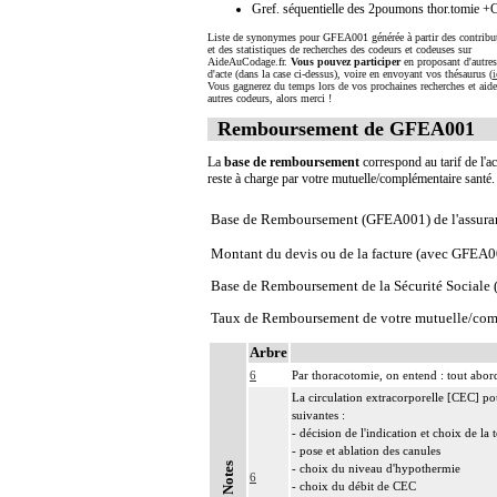
Gref. séquentielle des 2poumons thor.tomie 
Liste de synonymes pour GFEA001 générée à partir des contribu
et des statistiques de recherches des codeurs et codeuses sur
AideAuCodage.fr.
Vous pouvez participer
en proposant d'autre
d'acte (dans la case ci-dessus), voire en envoyant vos thésaurus (
i
Vous gagnerez du temps lors de vos prochaines recherches et aide
autres codeurs, alors merci !
Remboursement de GFEA001
La
base de remboursement
correspond au tarif de l'ac
reste à charge par votre mutuelle/complémentaire santé
Base de Remboursement (GFEA001) de l'assura
Montant du devis ou de la facture (avec GFEA0
Base de Remboursement de la Sécurité Social
Taux de Remboursement de votre mutuelle/com
Arbre
6
Par thoracotomie, on entend : tout abord
La circulation extracorporelle [CEC] pour 
suivantes :
- décision de l'indication et choix de la
- pose et ablation des canules
Notes
- choix du niveau d'hypothermie
6
- choix du débit de CEC