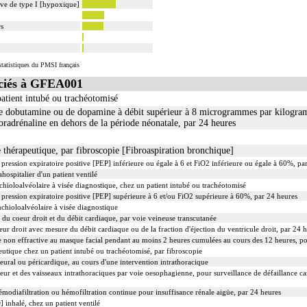
tive de type I [hypoxique]
rs
tatistiques du PMSI français
ciés à GFEA001
atient intubé ou trachéotomisé
 de dobutamine ou de dopamine à débit supérieur à 8 microgrammes par kilogr
oradrénaline en dehors de la période néonatale, par 24 heures
e thérapeutique, par fibroscopie [Fibroaspiration bronchique]
 pression expiratoire positive [PEP] inférieure ou égale à 6 et FiO2 inférieure ou égale à 60%, pa
hospitalier d'un patient ventilé
hioloalvéolaire à visée diagnostique, chez un patient intubé ou trachéotomisé
 pression expiratoire positive [PEP] supérieure à 6 et/ou FiO2 supérieure à 60%, par 24 heures
chioloalvéolaire à visée diagnostique
 du coeur droit et du débit cardiaque, par voie veineuse transcutanée
ur droit avec mesure du débit cardiaque ou de la fraction d'éjection du ventricule droit, par 24 
 non effractive au masque facial pendant au moins 2 heures cumulées au cours des 12 heures, pou
eutique chez un patient intubé ou trachéotomisé, par fibroscopie
eural ou péricardique, au cours d'une intervention intrathoracique
r et des vaisseaux intrathoraciques par voie oesophagienne, pour surveillance de défaillance card
modiafiltration ou hémofiltration continue pour insuffisance rénale aigüe, par 24 heures
inhalé, chez un patient ventilé