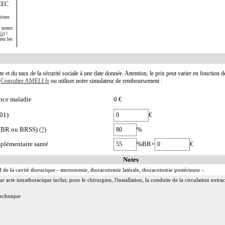
+CEC
tions
s noms
ci
) !
rez les
te et du taux de la sécurité sociale à une date donnée. Attention, le prix peut varier en fonction 
.
Consulter AMELI.fr
ou utiliser notre simulateur de remboursement :
nce maladie
0 €
01)
€
e (BR ou BRSS)
(?)
%
plémentaire santé
%BR+
€
Notes
 de la cavité thoracique - sternotomie, thoracotomie latérale, thoracotomie postérieure -.
acte intrathoracique inclut, pour le chirurgien, l'installation, la conduite de la circulation extraco
 technique