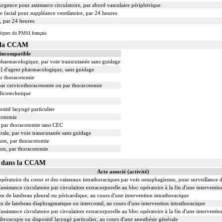
urgence pour assistance circulatoire, par abord vasculaire périphérique
 facial pour suppléance ventilatoire, par 24 heures
, par 24 heures
iques du PMSI français
s la CCAM
 incompatible
 pharmacologique, par voie transcutanée sans guidage
le] d'agent pharmacologique, sans guidage
ar thoracotomie
 par cervicothoracotomie ou par thoracotomie
dicotechnique
sitif laryngé particulier
acotomie
, par thoracotomie sans CEC
rale, par voie transcutanée sans guidage
mon, par thoracotomie
on, par thoracotomie
01 dans la CCAM
Acte associé (activité)
ratoire du coeur et des vaisseaux intrathoraciques par voie oesophagienne, pour surveillance de 
assistance circulatoire par circulation extracorporelle au bloc opératoire à la fin d'une intervent
on de lambeau pleural ou péricardique, au cours d'une intervention intrathoracique
on de lambeau diaphragmatique ou intercostal, au cours d'une intervention intrathoracique
assistance circulatoire par circulation extracorporelle au bloc opératoire à la fin d'une intervent
ibroscopie ou dispositif laryngé particulier, au cours d'une anesthésie générale