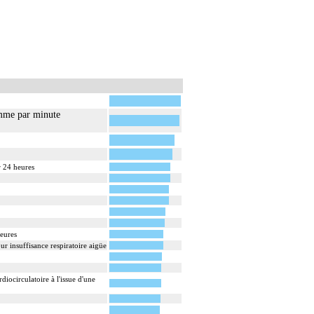
amme par minute
r 24 heures
heures
r insuffisance respiratoire aigüe
iocirculatoire à l'issue d'une