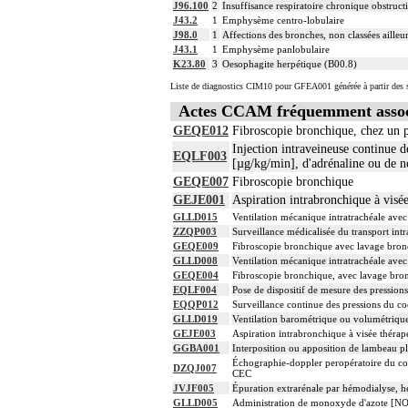
J96.100
2
Insuffisance respiratoire chronique obstruc
J43.2
1
Emphysème centro-lobulaire
J98.0
1
Affections des bronches, non classées ailleu
J43.1
1
Emphysème panlobulaire
K23.80
3
Oesophagite herpétique (B00.8)
Liste de diagnostics CIM10 pour GFEA001 générée à partir des s
Actes CCAM fréquemment asso
GEQE012
Fibroscopie bronchique, chez un p
Injection intraveineuse continue
EQLF003
[µg/kg/min], d'adrénaline ou de n
GEQE007
Fibroscopie bronchique
GEJE001
Aspiration intrabronchique à visé
GLLD015
Ventilation mécanique intratrachéale avec
ZZQP003
Surveillance médicalisée du transport intra
GEQE009
Fibroscopie bronchique avec lavage bronc
GLLD008
Ventilation mécanique intratrachéale avec
GEQE004
Fibroscopie bronchique, avec lavage bron
EQLF004
Pose de dispositif de mesure des pressions
EQQP012
Surveillance continue des pressions du coe
GLLD019
Ventilation barométrique ou volumétrique
GEJE003
Aspiration intrabronchique à visée thérap
GGBA001
Interposition ou apposition de lambeau pl
Échographie-doppler peropératoire du coeu
DZQJ007
CEC
JVJF005
Épuration extrarénale par hémodialyse, hé
GLLD005
Administration de monoxyde d'azote [NO] 