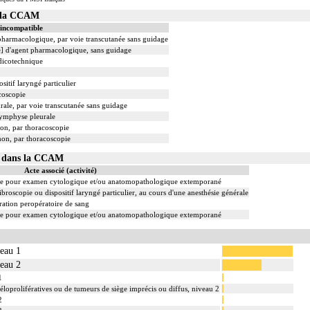
s la CCAM
 incompatible
 pharmacologique, par voie transcutanée sans guidage
le] d'agent pharmacologique, sans guidage
dicotechnique
sitif laryngé particulier
coscopie
rale, par voie transcutanée sans guidage
ymphyse pleurale
on, par thoracoscopie
on, par thoracoscopie
04 dans la CCAM
Acte associé (activité)
re pour examen cytologique et/ou anatomopathologique extemporané
ibroscopie ou dispositif laryngé particulier, au cours d'une anesthésie générale
ation peropératoire de sang
re pour examen cytologique et/ou anatomopathologique extemporané
veau 1
veau 2
1
éloprolifératives ou de tumeurs de siège imprécis ou diffus, niveau 2
2