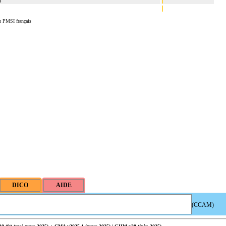
3
u PMSI français
(CCAM)