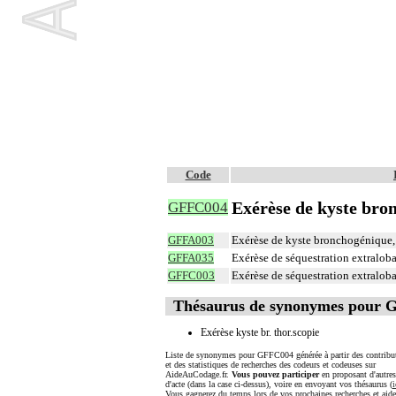
Code
Exérèse de kyste bro
GFFC004
GFFA003
Exérèse de kyste bronchogénique,
GFFA035
Exérèse de séquestration extraloba
GFFC003
Exérèse de séquestration extraloba
Thésaurus de synonymes pour
Exérèse kyste br. thor.scopie
Liste de synonymes pour GFFC004 générée à partir des contribu
et des statistiques de recherches des codeurs et codeuses sur
AideAuCodage.fr.
Vous pouvez participer
en proposant d'autre
d'acte (dans la case ci-dessus), voire en envoyant vos thésaurus (
i
Vous gagnerez du temps lors de vos prochaines recherches et aide