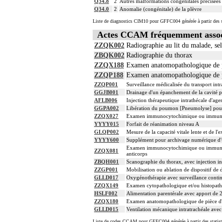
Q34.8
2
Autres malformations congénitales précisées d
Q34.0
2
Anomalie (congénitale) de la plèvre
Liste de diagnostics CIM10 pour GFFC004 générée à partir des s
Actes CCAM fréquemment asso
ZZQK002
Radiographie au lit du malade, se
ZBQK002
Radiographie du thorax
ZZQX188
Examen anatomopathologique de pi
ZZQP188
Examen anatomopathologique de pi
ZZQP001
Surveillance médicalisée du transport intr
GGJB001
Drainage d'un épanchement de la cavité pl
AFLB006
Injection thérapeutique intrathécale d'ag
GGPA002
Libération du poumon [Pneumolyse] pou
ZZQX027
Examen immunocytochimique ou immunohisto
YYYY015
Forfait de réanimation niveau A
GLQP002
Mesure de la capacité vitale lente et de 
YYYY600
Supplément pour archivage numérique 
Examen immunocytochimique ou immunohist
ZZQX081
anticorps
ZBQH001
Scanographie du thorax, avec injection in
ZZGP001
Mobilisation ou ablation de dispositif de 
GLLD017
Oxygénothérapie avec surveillance contin
ZZQX149
Examen cytopathologique et/ou histopath
HSLF002
Alimentation parentérale avec apport de 2
ZZQX180
Examen anatomopathologique de pièce d'e
GLLD015
Ventilation mécanique intratrachéale avec
Liste de codes CCAM pour GFFC004 générée à partir des statist