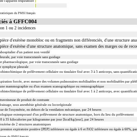
e l'appareil respiratoire
tatistiques du PMSI français
ciés à GFFC004
lon 1 ou 2 incidences
èce d'exérèse monobloc ou en fragments non différenciés, d'une structure an
èce d'exérèse d'une structure anatomique, sans examen des marges ou de rec
ahospitalier d'un patient non ventilé
eurale, par voie transcutanée sans guidage
ent pharmacologique, par voie transcutanée sans guidage
r symphyse pleurale
chimique de prélèvement cellulaire ou tissulaire fixé avec 3 à 5 anticorps, sans quantificati
l'expiration forcée, avec mesure des volumes pulmonaires mobilisables et non mobilisables par pl
d'une mammographie ou d'un examen scanographique ou remnographique
ochimique de prélèvement cellulaire ou tissulaire fixé avec 1 à 2 anticorps, avec quantificat
traveineuse de produit de contraste
drainage, sous anesthésie générale ou locorégionale
ue de l'oxymétrie, en dehors de la ventilation mécanique, par 24 heures
ologique extemporané d'un prélèvement de structure anatomique, hors du lieu du prélèvement
0 à 35 kilocalories par kilogramme par jour [kcal/kg/jour], par 24 heures
xérèse de 2 structures anatomiques
 pression expiratoire positive [PEP] inférieure ou égale à 6 et FiO2 inférieure ou égale à 60%, pa
iques du PMSI français