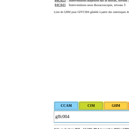
04C023
Interventions majeures sur le thorax, niveau 
04C043
Interventions sous thoracoscopie, niveau 3
Liste de GHM pour GFFC004 générée à partir des statistiques d