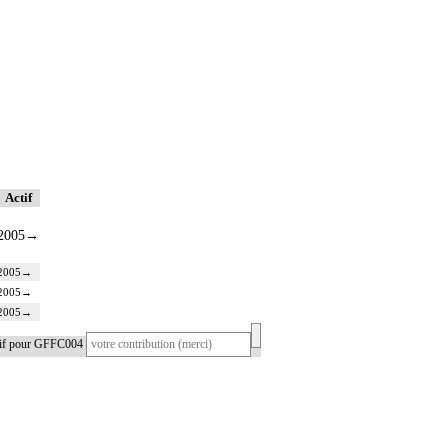
Actif
2005
→
2005
→
2005
→
2005
→
tif pour GFFC004