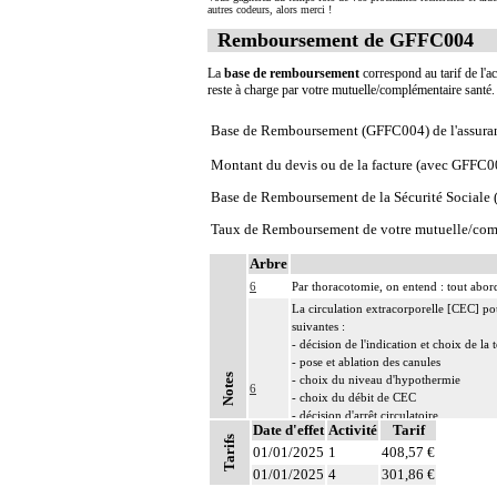
autres codeurs, alors merci !
Remboursement de GFFC004
La
base de remboursement
correspond au tarif de l'ac
reste à charge par votre mutuelle/complémentaire santé
Base de Remboursement (GFFC004) de l'assura
Montant du devis ou de la facture (avec GFFC0
Base de Remboursement de la Sécurité Social
Taux de Remboursement de votre mutuelle/com
Arbre
6
Par thoracotomie, on entend : tout abord
La circulation extracorporelle [CEC] pour 
suivantes :
- décision de l'indication et choix de la
- pose et ablation des canules
Notes
- choix du niveau d'hypothermie
6
- choix du débit de CEC
- décision d'arrêt circulatoire
Date d'effet
Activité
Tarif
- définition des protocoles de remplissa
Tarifs
01/01/2025
- décision de cardioplégie
1
408,57 €
- décision d'assistance circulatoire.
01/01/2025
4
301,86 €
6
Les actes sur le thorax, par thoracoscopi