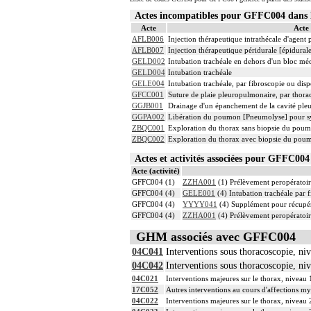
Actes incompatibles pour GFFC004 dan
Acte
Acte
AFLB006
Injection thérapeutique intrathécale d'agent
AFLB007
Injection thérapeutique péridurale [épidura
GELD002
Intubation trachéale en dehors d'un bloc mé
GELD004
Intubation trachéale
GELE004
Intubation trachéale, par fibroscopie ou dispo
GFCC001
Suture de plaie pleuropulmonaire, par thora
GGJB001
Drainage d'un épanchement de la cavité pleu
GGPA002
Libération du poumon [Pneumolyse] pour s
ZBQC001
Exploration du thorax sans biopsie du poum
ZBQC002
Exploration du thorax avec biopsie du poum
Actes et activités associées pour GFFC0
Acte (activité)
GFFC004 (1)
ZZHA001
(1) Prélèvement peropératoi
GFFC004 (4)
GELE001
(4) Intubation trachéale par f
GFFC004 (4)
YYYY041
(4) Supplément pour récupér
GFFC004 (4)
ZZHA001
(4) Prélèvement peropératoi
GHM associés avec GFFC004
04C041
Interventions sous thoracoscopie, ni
04C042
Interventions sous thoracoscopie, ni
04C021
Interventions majeures sur le thorax, niveau 
17C052
Autres interventions au cours d'affections my
04C022
Interventions majeures sur le thorax, niveau 