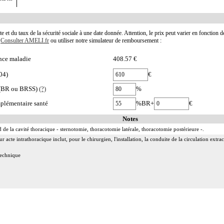
te et du taux de la sécurité sociale à une date donnée. Attention, le prix peut varier en fonction 
.
Consulter AMELI.fr
ou utiliser notre simulateur de remboursement :
nce maladie
408.57 €
04)
€
e (BR ou BRSS)
(?)
%
plémentaire santé
%BR+
€
Notes
 de la cavité thoracique - sternotomie, thoracotomie latérale, thoracotomie postérieure -.
acte intrathoracique inclut, pour le chirurgien, l'installation, la conduite de la circulation extraco
 technique
ge
e incluent l'évacuation de collection intrathoracique associée, la pose de drain pleural et/ou péric