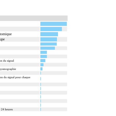
atomique
oupe
on du signal
éthysmographie
ion du signal pour chaque
r 24 heures