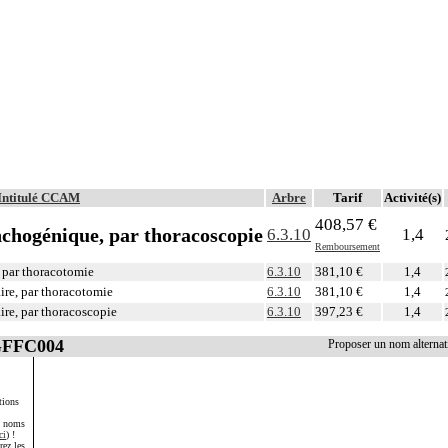
Intitulé CCAM
Arbre
Tarif
Activité(s)
408,57 €
nchogénique, par thoracoscopie
6.3.10
1,4
Remboursement
 par thoracotomie
6.3.10
381,10 €
1,4
ire, par thoracotomie
6.3.10
381,10 €
1,4
ire, par thoracoscopie
6.3.10
397,23 €
1,4
 GFFC004
Proposer un nom alterna
tions
s noms
ci
) !
rez les