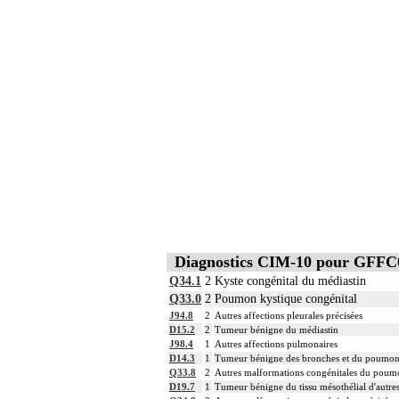
6
Les actes sur le thorax, par thoracotomie
Diagnostics CIM-10 pour GFFC
Q34.1
2
Kyste congénital du médiastin
Q33.0
2
Poumon kystique congénital
J94.8
2
Autres affections pleurales précisées
D15.2
2
Tumeur bénigne du médiastin
J98.4
1
Autres affections pulmonaires
D14.3
1
Tumeur bénigne des bronches et du poumo
Q33.8
2
Autres malformations congénitales du poum
D19.7
1
Tumeur bénigne du tissu mésothélial d'autres