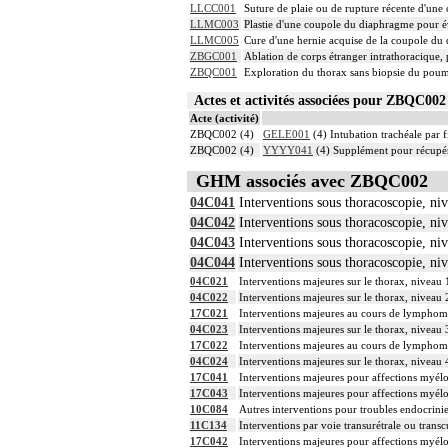
LLCC001
Suture de plaie ou de rupture récente d'un
LLMC003
Plastie d'une coupole du diaphragme pour é
LLMC005
Cure d'une hernie acquise de la coupole du
ZBGC001
Ablation de corps étranger intrathoracique,
ZBQC001
Exploration du thorax sans biopsie du poum
Actes et activités associées pour ZBQC0
Acte (activité)
ZBQC002 (4)
GELE001
(4) Intubation trachéale par f
ZBQC002 (4)
YYYY041
(4) Supplément pour récupér
GHM associés avec ZBQC002
04C041
Interventions sous thoracoscopie, ni
04C042
Interventions sous thoracoscopie, ni
04C043
Interventions sous thoracoscopie, ni
04C044
Interventions sous thoracoscopie, ni
04C021
Interventions majeures sur le thorax, niveau 
04C022
Interventions majeures sur le thorax, niveau 
17C021
Interventions majeures au cours de lymphom
04C023
Interventions majeures sur le thorax, niveau 
17C022
Interventions majeures au cours de lymphom
04C024
Interventions majeures sur le thorax, niveau 
17C041
Interventions majeures pour affections myélo
17C043
Interventions majeures pour affections myélo
10C084
Autres interventions pour troubles endocrini
11C134
Interventions par voie transurétrale ou transc
17C042
Interventions majeures pour affections myélo