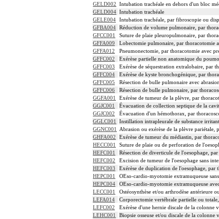
GELD002
Intubation trachéale en dehors d'un bloc m
GELD004
Intubation trachéale
GELE004
Intubation trachéale, par fibroscopie ou disp
GFBA004
Réduction de volume pulmonaire, par thorac
GFCC001
Suture de plaie pleuropulmonaire, par thor
GFFA009
Lobectomie pulmonaire, par thoracotomie a
GFFA012
Pneumonectomie, par thoracotomie avec pré
GFFC002
Exérèse partielle non anatomique du poumo
GFFC003
Exérèse de séquestration extralobaire, par t
GFFC004
Exérèse de kyste bronchogénique, par thor
GFFC005
Résection de bulle pulmonaire avec abrasion 
GFFC006
Résection de bulle pulmonaire, par thoraco
GGFA001
Exérèse de tumeur de la plèvre, par thoraco
GGJC001
Évacuation de collection septique de la cav
GGJC002
Évacuation d'un hémothorax, par thoracosc
GGLC001
Instillation intrapleurale de substance irrita
GGNC001
Abrasion ou exérèse de la plèvre pariétale, 
GHFA002
Exérèse de tumeur du médiastin, par thorac
HECC001
Suture de plaie ou de perforation de l'oeso
HEFC001
Résection de diverticule de l'oesophage, pa
HEFC002
Excision de tumeur de l'oesophage sans inter
HEFC003
Exérèse de duplication de l'oesophage, par 
HEPC001
OEso-cardio-myotomie extramuqueuse sans ré
HEPC004
OEso-cardio-myotomie extramuqueuse avec ré
LECC001
Ostéosynthèse et/ou arthrodèse antérieure o
LEFA014
Corporectomie vertébrale partielle ou total
LEFC002
Exérèse d'une hernie discale de la colonne v
LEHC001
Biopsie osseuse et/ou discale de la colonne 