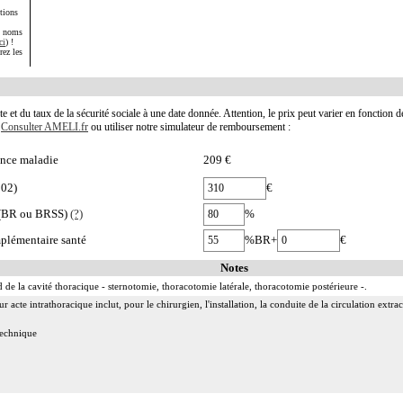
tions
s noms
ci
) !
rez les
te et du taux de la sécurité sociale à une date donnée. Attention, le prix peut varier en fonction 
.
Consulter AMELI.fr
ou utiliser notre simulateur de remboursement :
nce maladie
209 €
002)
€
e (BR ou BRSS)
(?)
%
plémentaire santé
%BR+
€
Notes
 de la cavité thoracique - sternotomie, thoracotomie latérale, thoracotomie postérieure -.
acte intrathoracique inclut, pour le chirurgien, l'installation, la conduite de la circulation extraco
 technique