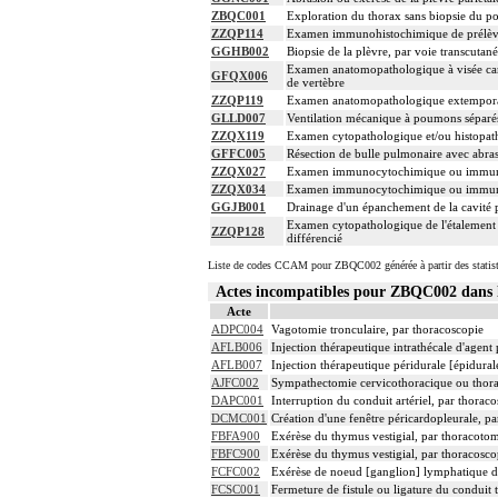
ZBQC001
Exploration du thorax sans biopsie du p
ZZQP114
Examen immunohistochimique de prélèvemen
GGHB002
Biopsie de la plèvre, par voie transcutan
Examen anatomopathologique à visée carc
GFQX006
de vertèbre
ZZQP119
Examen anatomopathologique extemporané 
GLLD007
Ventilation mécanique à poumons séparés
ZZQX119
Examen cytopathologique et/ou histopath
GFFC005
Résection de bulle pulmonaire avec abras
ZZQX027
Examen immunocytochimique ou immunohist
ZZQX034
Examen immunocytochimique ou immunohist
GGJB001
Drainage d'un épanchement de la cavité p
Examen cytopathologique de l'étalement d
ZZQP128
différencié
Liste de codes CCAM pour ZBQC002 générée à partir des statis
Actes incompatibles pour ZBQC002 dan
Acte
ADPC004
Vagotomie tronculaire, par thoracoscopie
AFLB006
Injection thérapeutique intrathécale d'agen
AFLB007
Injection thérapeutique péridurale [épidura
AJFC002
Sympathectomie cervicothoracique ou thora
DAPC001
Interruption du conduit artériel, par thorac
DCMC001
Création d'une fenêtre péricardopleurale, p
FBFA900
Exérèse du thymus vestigial, par thoracotom
FBFC900
Exérèse du thymus vestigial, par thoracosco
FCFC002
Exérèse de noeud [ganglion] lymphatique du
FCSC001
Fermeture de fistule ou ligature du conduit 