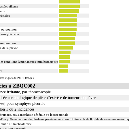
ssées ailleurs
ision
récisées
es ou poumon
sans précision
s ou poumon
 de la plèvre
es ganglions lymphatiques intrathoraciques
ve
tatistiques du PMSI français
ciés à ZBQC002
ance irritante, par thoracoscopie
ée carcinologique de pièce d'exérèse de tumeur de plèvre
se] pour symphyse pleurale
lon 1 ou 2 incidences
 drainage, sous anesthésie générale ou locorégionale
d'un prélèvement ou de plusieurs prélèvements non différenciés de liquide de structure anatomi
 intubé ou trachéotomisé
e, par thoracoscopie