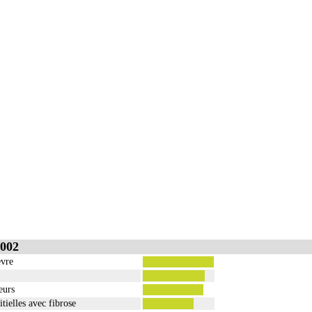
ge
e incluent l'évacuation de collection intrathoracique associée, la pose de drain pleural et/ou péric
 incluent l'évacuation de collection intrathoracique associée, la pose de drain pleural et/ou périca
002
èvre
eurs
tielles avec fibrose