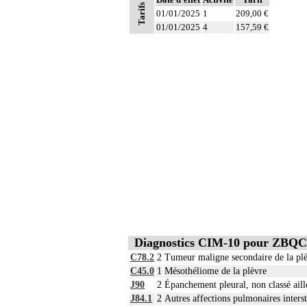
- définition des protocoles de remplissa
Tarifs
01/01/2025
- décision de cardioplégie
1
209,00 €
- décision d'assistance circulatoire.
01/01/2025
4
157,59 €
6
Les actes sur le thorax, par thoracoscopi
6
Les actes sur le thorax, par thoracotomie
Diagnostics CIM-10 pour ZBQC
C78.2
2
Tumeur maligne secondaire de la pl
C45.0
1
Mésothéliome de la plèvre
J90
2
Épanchement pleural, non classé aill
J84.1
2
Autres affections pulmonaires intersti