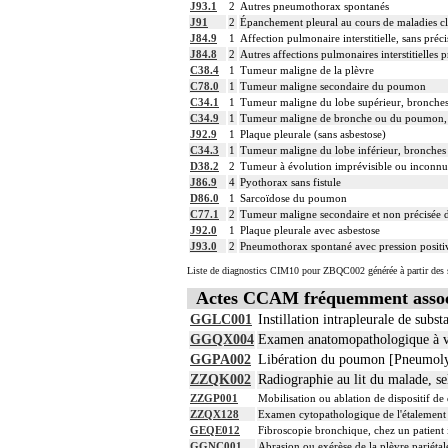
J93.1
2
Autres pneumothorax spontanés
J91
2
Épanchement pleural au cours de maladies cla
J84.9
1
Affection pulmonaire interstitielle, sans préc
J84.8
2
Autres affections pulmonaires interstitielles p
C38.4
1
Tumeur maligne de la plèvre
C78.0
1
Tumeur maligne secondaire du poumon
C34.1
1
Tumeur maligne du lobe supérieur, bronch
C34.9
1
Tumeur maligne de bronche ou du poumon, 
J92.9
1
Plaque pleurale (sans asbestose)
C34.3
1
Tumeur maligne du lobe inférieur, bronche
D38.2
2
Tumeur à évolution imprévisible ou inconnue
J86.9
4
Pyothorax sans fistule
D86.0
1
Sarcoïdose du poumon
C77.1
2
Tumeur maligne secondaire et non précisée d
J92.0
1
Plaque pleurale avec asbestose
J93.0
2
Pneumothorax spontané avec pression positi
Liste de diagnostics CIM10 pour ZBQC002 générée à partir des s
Actes CCAM fréquemment asso
GGLC001
Instillation intrapleurale de subst
GGQX004
Examen anatomopathologique à vis
GGPA002
Libération du poumon [Pneumoly
ZZQK002
Radiographie au lit du malade, se
ZZGP001
Mobilisation ou ablation de dispositif de
ZZQX128
Examen cytopathologique de l'étalement 
GEQE012
Fibroscopie bronchique, chez un patient
GGNC001
Abrasion ou exérèse de la plèvre pariétal