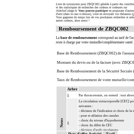
Liste de synonymes pour ZBQC002 générée à partir des contribu
et des statistiques de recherches des codeurs et codeuses sur
AideAuCodage.fr.
Vous pouvez participer
en proposant d'autre
d'acte (dans la case ci-dessus), voire en envoyant vos thésaurus (
i
Vous gagnerez du temps lors de vos prochaines recherches et aide
autres codeurs, alors merci !
Remboursement de ZBQC002
La
base de remboursement
correspond au tarif de l'ac
reste à charge par votre mutuelle/complémentaire santé
Base de Remboursement (ZBQC002) de l'assura
Montant du devis ou de la facture (avec ZBQC
Base de Remboursement de la Sécurité Social
Taux de Remboursement de votre mutuelle/com
Arbre
6
Par thoracotomie, on entend : tout abord
La circulation extracorporelle [CEC] pour 
suivantes :
- décision de l'indication et choix de la
- pose et ablation des canules
Notes
- choix du niveau d'hypothermie
6
- choix du débit de CEC
- décision d'arrêt circulatoire
Date d'effet
Activité
Tarif