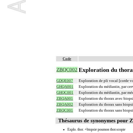
Code
Exploration du thora
ZBQC002
GDQE007
Exploration de pli vocal [corde v
GHQA001
Exploration du médiastin, par ce
GHQC001
Exploration du médiastin, par mé
ZBQA001
Exploration du thorax avec biops
ZBQA002
Exploration du thorax sans biops
ZBQC001
Exploration du thorax sans biops
Thésaurus de synonymes pour
Explo. thor. +biopsie poumon thor.scopie