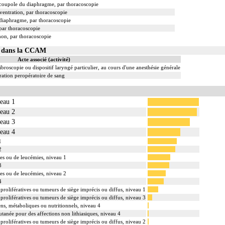
e coupole du diaphragme, par thoracoscopie
ventration, par thoracoscopie
 diaphragme, par thoracoscopie
 par thoracoscopie
on, par thoracoscopie
02 dans la CCAM
Acte associé (activité)
ibroscopie ou dispositif laryngé particulier, au cours d'une anesthésie générale
ation peropératoire de sang
veau 1
veau 2
veau 3
veau 4
1
2
es ou de leucémies, niveau 1
3
es ou de leucémies, niveau 2
4
prolifératives ou tumeurs de siège imprécis ou diffus, niveau 1
prolifératives ou tumeurs de siège imprécis ou diffus, niveau 3
ens, métaboliques ou nutritionnels, niveau 4
utanée pour des affections non lithiasiques, niveau 4
prolifératives ou tumeurs de siège imprécis ou diffus, niveau 2