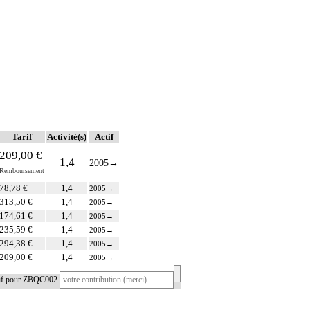
Tarif
Activité(s)
Actif
209,00 €
1,4
2005
→
Remboursement
78,78 €
1,4
2005
→
313,50 €
1,4
2005
→
174,61 €
1,4
2005
→
235,59 €
1,4
2005
→
294,38 €
1,4
2005
→
209,00 €
1,4
2005
→
tif pour ZBQC002