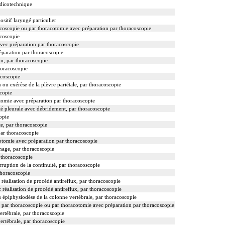
édicotechnique
ositif laryngé particulier
oscopie ou par thoracotomie avec préparation par thoracoscopie
acoscopie
vec préparation par thoracoscopie
paration par thoracoscopie
n, par thoracoscopie
horacoscopie
acoscopie
ou exérèse de la plèvre pariétale, par thoracoscopie
scopie
tomie avec préparation par thoracoscopie
ité pleurale avec débridement, par thoracoscopie
opie
nte, par thoracoscopie
par thoracoscopie
otomie avec préparation par thoracoscopie
phage, par thoracoscopie
r thoracoscopie
ruption de la continuité, par thoracoscopie
thoracoscopie
alisation de procédé antireflux, par thoracoscopie
alisation de procédé antireflux, par thoracoscopie
u épiphysiodèse de la colonne vertébrale, par thoracoscopie
e, par thoracoscopie ou par thoracotomie avec préparation par thoracoscopie
ertébrale, par thoracoscopie
vertébrale, par thoracoscopie