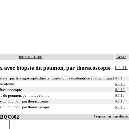
Intitulé CCAM
Arbre
x avec biopsie du poumon, par thoracoscopie
6.1.10
ocale], par laryngoscopie directe [Cordotomie exploratrice endoscopique]
6.1.10
rvicotomie
6.1.10
diastinoscopie
6.1.10
ie du poumon, par thoracotomie
6.1.10
ie du poumon, par thoracotomie
6.1.10
ie du poumon, par thoracoscopie
6.1.10
 ZBQC002
Proposer un nom alterna