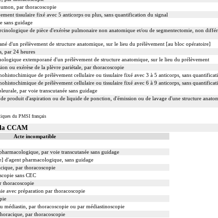
oumon, par thoracoscopie
t tissulaire fixé avec 5 anticorps ou plus, sans quantification du signal
ée sans guidage
inologique de pièce d'exérèse pulmonaire non anatomique et/ou de segmentectomie, non différen
d'un prélèvement de structure anatomique, sur le lieu du prélèvement [au bloc opératoire]
, par 24 heures
ologique extemporané d'un prélèvement de structure anatomique, sur le lieu du prélèvement
ion ou exérèse de la plèvre pariétale, par thoracoscopie
ochimique de prélèvement cellulaire ou tissulaire fixé avec 3 à 5 anticorps, sans quantificati
ochimique de prélèvement cellulaire ou tissulaire fixé avec 6 à 9 anticorps, sans quantificati
leurale, par voie transcutanée sans guidage
e produit d'aspiration ou de liquide de ponction, d'émission ou de lavage d'une structure anat
tiques du PMSI français
s la CCAM
Acte incompatible
t pharmacologique, par voie transcutanée sans guidage
le] d'agent pharmacologique, sans guidage
cique, par thoracoscopie
oscopie sans CEC
ar thoracoscopie
ie avec préparation par thoracoscopie
pie
 médiastin, par thoracoscopie ou par médiastinoscopie
thoracique, par thoracoscopie