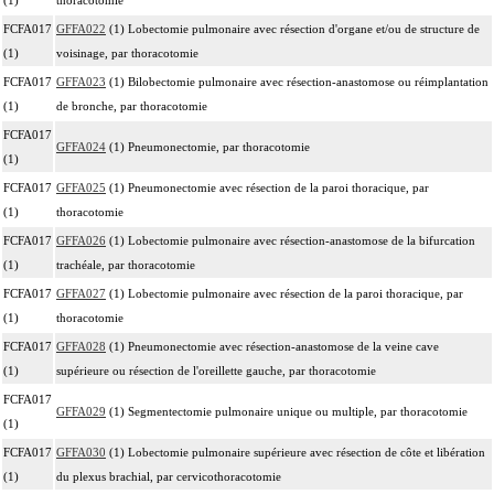
FCFA017
GFFA022
(1) Lobectomie pulmonaire avec résection d'organe et/ou de structure de
(1)
voisinage, par thoracotomie
FCFA017
GFFA023
(1) Bilobectomie pulmonaire avec résection-anastomose ou réimplantation
(1)
de bronche, par thoracotomie
FCFA017
GFFA024
(1) Pneumonectomie, par thoracotomie
(1)
FCFA017
GFFA025
(1) Pneumonectomie avec résection de la paroi thoracique, par
(1)
thoracotomie
FCFA017
GFFA026
(1) Lobectomie pulmonaire avec résection-anastomose de la bifurcation
(1)
trachéale, par thoracotomie
FCFA017
GFFA027
(1) Lobectomie pulmonaire avec résection de la paroi thoracique, par
(1)
thoracotomie
FCFA017
GFFA028
(1) Pneumonectomie avec résection-anastomose de la veine cave
(1)
supérieure ou résection de l'oreillette gauche, par thoracotomie
FCFA017
GFFA029
(1) Segmentectomie pulmonaire unique ou multiple, par thoracotomie
(1)
FCFA017
GFFA030
(1) Lobectomie pulmonaire supérieure avec résection de côte et libération
(1)
du plexus brachial, par cervicothoracotomie