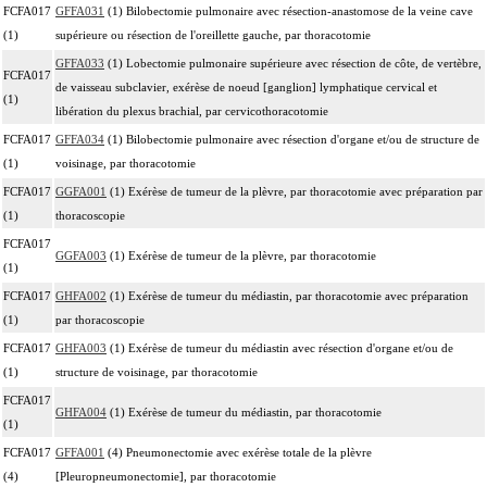
FCFA017
GFFA031
(1) Bilobectomie pulmonaire avec résection-anastomose de la veine cave
(1)
supérieure ou résection de l'oreillette gauche, par thoracotomie
GFFA033
(1) Lobectomie pulmonaire supérieure avec résection de côte, de vertèbre,
FCFA017
de vaisseau subclavier, exérèse de noeud [ganglion] lymphatique cervical et
(1)
libération du plexus brachial, par cervicothoracotomie
FCFA017
GFFA034
(1) Bilobectomie pulmonaire avec résection d'organe et/ou de structure de
(1)
voisinage, par thoracotomie
FCFA017
GGFA001
(1) Exérèse de tumeur de la plèvre, par thoracotomie avec préparation par
(1)
thoracoscopie
FCFA017
GGFA003
(1) Exérèse de tumeur de la plèvre, par thoracotomie
(1)
FCFA017
GHFA002
(1) Exérèse de tumeur du médiastin, par thoracotomie avec préparation
(1)
par thoracoscopie
FCFA017
GHFA003
(1) Exérèse de tumeur du médiastin avec résection d'organe et/ou de
(1)
structure de voisinage, par thoracotomie
FCFA017
GHFA004
(1) Exérèse de tumeur du médiastin, par thoracotomie
(1)
FCFA017
GFFA001
(4) Pneumonectomie avec exérèse totale de la plèvre
(4)
[Pleuropneumonectomie], par thoracotomie