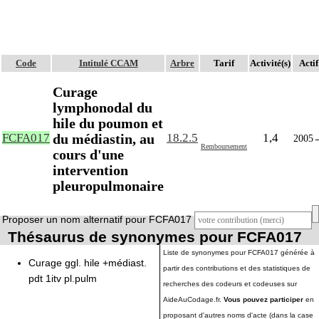
Code
Intitulé CCAM
Arbre
Tarif
Activité(s)
Actif
Curage
lymphonodal du
hile du poumon et
du médiastin, au
FCFA017
18.2.5
1,4
2005
Remboursement
cours d'une
intervention
pleuropulmonaire
Proposer un nom alternatif pour FCFA017
Thésaurus de synonymes pour FCFA017
Liste de synonymes pour FCFA017 générée à
Curage ggl. hile +médiast.
partir des contributions et des statistiques de
pdt 1itv pl.pulm
recherches des codeurs et codeuses sur
AideAuCodage.fr.
Vous pouvez participer
en
proposant d'autres noms d'acte (dans la case