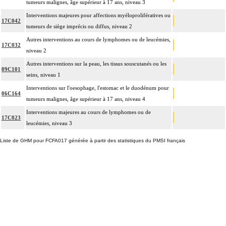
tumeurs malignes, âge supérieur à 17 ans, niveau 3
Interventions majeures pour affections myéloprolifératives ou
17C042
tumeurs de siège imprécis ou diffus, niveau 2
Autres interventions au cours de lymphomes ou de leucémies,
17C032
niveau 2
Autres interventions sur la peau, les tissus souscutanés ou les
09C101
seins, niveau 1
Interventions sur l'oesophage, l'estomac et le duodénum pour
06C164
tumeurs malignes, âge supérieur à 17 ans, niveau 4
Interventions majeures au cours de lymphomes ou de
17C023
leucémies, niveau 3
Liste de GHM pour FCFA017 générée à partir des statistiques du PMSI français