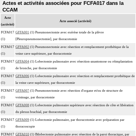
Actes et activités associées pour FCFA017 dans la
CCAM
Acte
Acte associé (activité)
(activité)
FCFA017
GFFA001
(1) Pneumonectomie avec exérèse totale de la plèvre
(1)
[Pleuropneumonectomie], par thoracotomie
FCFA017
GFFA002
(1) Pneumonectomie avec résection et remplacement prothétique de la
(1)
veine cave supérieure, par thoracotomie
FCFA017
GFFA004
(1) Lobectomie pulmonaire avec résection-anastomose ou réimplantation
(1)
de bronche, par thoracotomie
FCFA017
GFFA006
(1) Lobectomie pulmonaire avec résection et remplacement prothétique de
(1)
la veine cave supérieure, par thoracotomie
FCFA017
GFFA007
(1) Pneumonectomie avec résection d'organe et/ou de structure de
(1)
voisinage, par thoracotomie
FCFA017
GFFA008
(1) Lobectomie pulmonaire supérieure avec résection de côte et libération
(1)
du plexus brachial, par thoracotomie
FCFA017
GFFA009
(1) Lobectomie pulmonaire, par thoracotomie avec préparation par
(1)
thoracoscopie
FCFA017
GFFA010
(1) Bilobectomie pulmonaire avec résection de la paroi thoracique, par