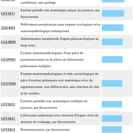
rachidienne, sans guidage
Exérèse partielle non anatomique unique du poumon, par
GFFA017
thoracotomie
Prélèvement peropératoire pour examen cytologique et/ou
ZZHA001
anatomopathologique extemporané
Administration intrapleurale d'agent pharmacologique au
GGLB009
long cours
Examen anatomopathologique d'une pièce de
GFQP002
pneumonectomie ou de pièces de lobectomies
pulmonaires multiples
Examen anatomopathologique à visée carcinologique de
pièce d'exérèse pulmonaire non anatomique et/ou de
GFQX006
segmentectomie, non différenciées, sans résection de côte
ni de vertèbre
Exérèses partielles non anatomiques multiples du
GFFA021
poumon, par thoracotomie
Lobectomie pulmonaire avec résection d'organe et/ou de
GFFA022
structure de voisinage, par thoracotomie
GFFA024
Pneumonectomie, par thoracotomie