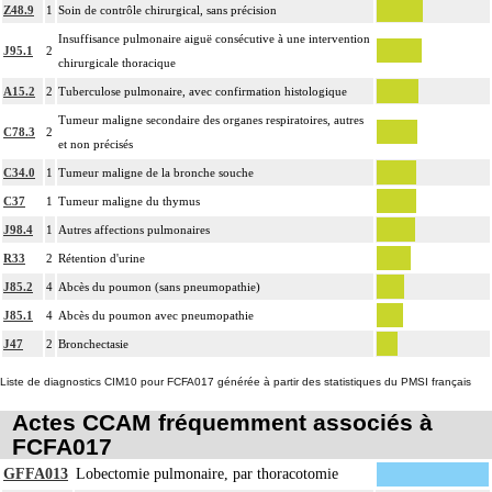
Z48.9
1
Soin de contrôle chirurgical, sans précision
Insuffisance pulmonaire aiguë consécutive à une intervention
J95.1
2
chirurgicale thoracique
A15.2
2
Tuberculose pulmonaire, avec confirmation histologique
Tumeur maligne secondaire des organes respiratoires, autres
C78.3
2
et non précisés
C34.0
1
Tumeur maligne de la bronche souche
C37
1
Tumeur maligne du thymus
J98.4
1
Autres affections pulmonaires
R33
2
Rétention d'urine
J85.2
4
Abcès du poumon (sans pneumopathie)
J85.1
4
Abcès du poumon avec pneumopathie
J47
2
Bronchectasie
Liste de diagnostics CIM10 pour FCFA017 générée à partir des statistiques du PMSI français
Actes CCAM fréquemment associés à
FCFA017
GFFA013
Lobectomie pulmonaire, par thoracotomie