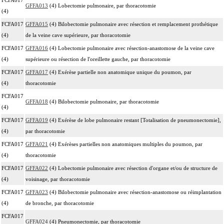
GFFA013
(4) Lobectomie pulmonaire, par thoracotomie
(4)
FCFA017
GFFA015
(4) Bilobectomie pulmonaire avec résection et remplacement prothétique
(4)
de la veine cave supérieure, par thoracotomie
FCFA017
GFFA016
(4) Lobectomie pulmonaire avec résection-anastomose de la veine cave
(4)
supérieure ou résection de l'oreillette gauche, par thoracotomie
FCFA017
GFFA017
(4) Exérèse partielle non anatomique unique du poumon, par
(4)
thoracotomie
FCFA017
GFFA018
(4) Bilobectomie pulmonaire, par thoracotomie
(4)
FCFA017
GFFA019
(4) Exérèse de lobe pulmonaire restant [Totalisation de pneumonectomie],
(4)
par thoracotomie
FCFA017
GFFA021
(4) Exérèses partielles non anatomiques multiples du poumon, par
(4)
thoracotomie
FCFA017
GFFA022
(4) Lobectomie pulmonaire avec résection d'organe et/ou de structure de
(4)
voisinage, par thoracotomie
FCFA017
GFFA023
(4) Bilobectomie pulmonaire avec résection-anastomose ou réimplantation
(4)
de bronche, par thoracotomie
FCFA017
GFFA024
(4) Pneumonectomie, par thoracotomie