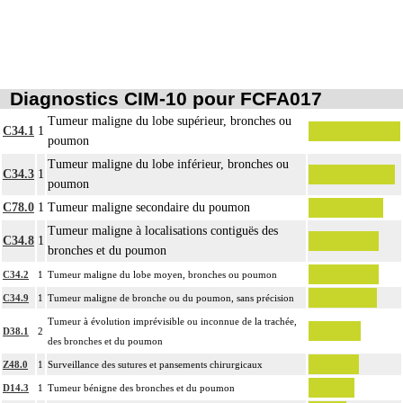
Diagnostics CIM-10 pour FCFA017
Tumeur maligne du lobe supérieur, bronches ou
C34.1
1
poumon
Tumeur maligne du lobe inférieur, bronches ou
C34.3
1
poumon
C78.0
1
Tumeur maligne secondaire du poumon
Tumeur maligne à localisations contiguës des
C34.8
1
bronches et du poumon
C34.2
1
Tumeur maligne du lobe moyen, bronches ou poumon
C34.9
1
Tumeur maligne de bronche ou du poumon, sans précision
Tumeur à évolution imprévisible ou inconnue de la trachée,
D38.1
2
des bronches et du poumon
Z48.0
1
Surveillance des sutures et pansements chirurgicaux
D14.3
1
Tumeur bénigne des bronches et du poumon