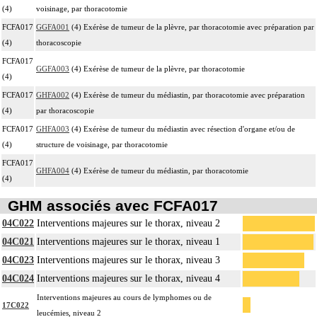
(4)
voisinage, par thoracotomie
FCFA017
GGFA001
(4) Exérèse de tumeur de la plèvre, par thoracotomie avec préparation par
(4)
thoracoscopie
FCFA017
GGFA003
(4) Exérèse de tumeur de la plèvre, par thoracotomie
(4)
FCFA017
GHFA002
(4) Exérèse de tumeur du médiastin, par thoracotomie avec préparation
(4)
par thoracoscopie
FCFA017
GHFA003
(4) Exérèse de tumeur du médiastin avec résection d'organe et/ou de
(4)
structure de voisinage, par thoracotomie
FCFA017
GHFA004
(4) Exérèse de tumeur du médiastin, par thoracotomie
(4)
GHM associés avec FCFA017
04C022
Interventions majeures sur le thorax, niveau 2
04C021
Interventions majeures sur le thorax, niveau 1
04C023
Interventions majeures sur le thorax, niveau 3
04C024
Interventions majeures sur le thorax, niveau 4
Interventions majeures au cours de lymphomes ou de
17C022
leucémies, niveau 2