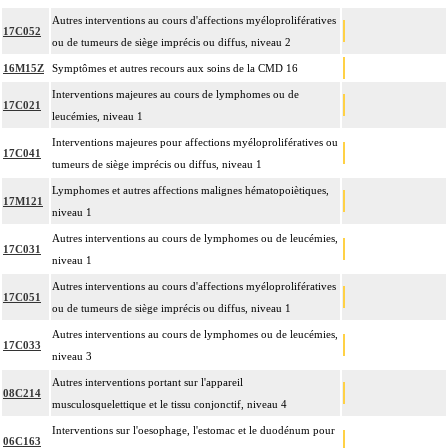
Autres interventions au cours d'affections myéloprolifératives
17C052
ou de tumeurs de siège imprécis ou diffus, niveau 2
16M15Z
Symptômes et autres recours aux soins de la CMD 16
Interventions majeures au cours de lymphomes ou de
17C021
leucémies, niveau 1
Interventions majeures pour affections myéloprolifératives ou
17C041
tumeurs de siège imprécis ou diffus, niveau 1
Lymphomes et autres affections malignes hématopoiètiques,
17M121
niveau 1
Autres interventions au cours de lymphomes ou de leucémies,
17C031
niveau 1
Autres interventions au cours d'affections myéloprolifératives
17C051
ou de tumeurs de siège imprécis ou diffus, niveau 1
Autres interventions au cours de lymphomes ou de leucémies,
17C033
niveau 3
Autres interventions portant sur l'appareil
08C214
musculosquelettique et le tissu conjonctif, niveau 4
Interventions sur l'oesophage, l'estomac et le duodénum pour
06C163