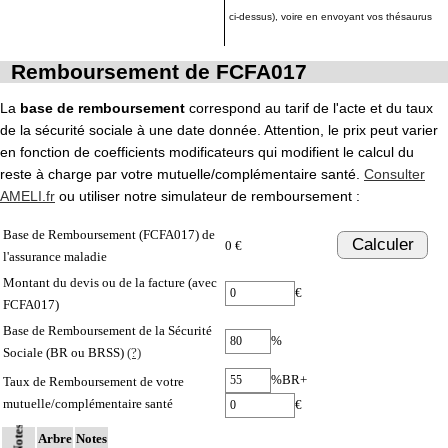
ci-dessus), voire en envoyant vos thésaurus
Remboursement de FCFA017
La
base de remboursement
correspond au tarif de l'acte et du taux
de la sécurité sociale à une date donnée. Attention, le prix peut varier
en fonction de coefficients modificateurs qui modifient le calcul du
reste à charge par votre mutuelle/complémentaire santé.
Consulter
AMELI.fr
ou utiliser notre simulateur de remboursement :
Base de Remboursement (FCFA017) de
Calculer
0 €
l'assurance maladie
Montant du devis ou de la facture (avec
€
FCFA017)
Base de Remboursement de la Sécurité
%
Sociale (BR ou BRSS)
(?)
%BR+
Taux de Remboursement de votre
mutuelle/complémentaire santé
€
Notes
Arbre
Notes