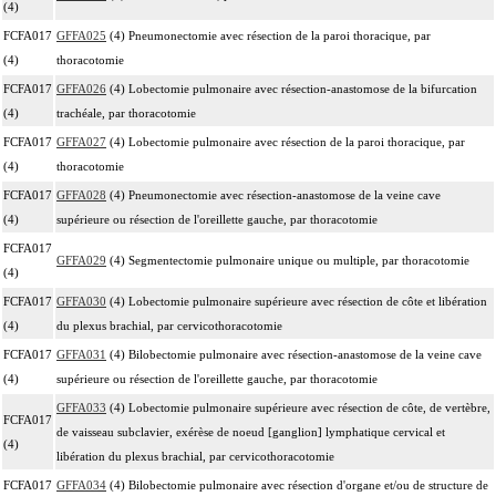
(4)
FCFA017
GFFA025
(4) Pneumonectomie avec résection de la paroi thoracique, par
(4)
thoracotomie
FCFA017
GFFA026
(4) Lobectomie pulmonaire avec résection-anastomose de la bifurcation
(4)
trachéale, par thoracotomie
FCFA017
GFFA027
(4) Lobectomie pulmonaire avec résection de la paroi thoracique, par
(4)
thoracotomie
FCFA017
GFFA028
(4) Pneumonectomie avec résection-anastomose de la veine cave
(4)
supérieure ou résection de l'oreillette gauche, par thoracotomie
FCFA017
GFFA029
(4) Segmentectomie pulmonaire unique ou multiple, par thoracotomie
(4)
FCFA017
GFFA030
(4) Lobectomie pulmonaire supérieure avec résection de côte et libération
(4)
du plexus brachial, par cervicothoracotomie
FCFA017
GFFA031
(4) Bilobectomie pulmonaire avec résection-anastomose de la veine cave
(4)
supérieure ou résection de l'oreillette gauche, par thoracotomie
GFFA033
(4) Lobectomie pulmonaire supérieure avec résection de côte, de vertèbre,
FCFA017
de vaisseau subclavier, exérèse de noeud [ganglion] lymphatique cervical et
(4)
libération du plexus brachial, par cervicothoracotomie
FCFA017
GFFA034
(4) Bilobectomie pulmonaire avec résection d'organe et/ou de structure de