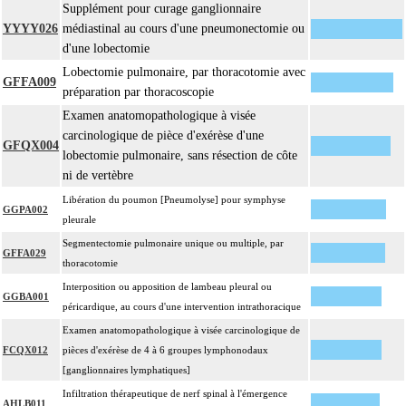
Supplément pour curage ganglionnaire
YYYY026
médiastinal au cours d'une pneumonectomie ou
d'une lobectomie
Lobectomie pulmonaire, par thoracotomie avec
GFFA009
préparation par thoracoscopie
Examen anatomopathologique à visée
carcinologique de pièce d'exérèse d'une
GFQX004
lobectomie pulmonaire, sans résection de côte
ni de vertèbre
Libération du poumon [Pneumolyse] pour symphyse
GGPA002
pleurale
Segmentectomie pulmonaire unique ou multiple, par
GFFA029
thoracotomie
Interposition ou apposition de lambeau pleural ou
GGBA001
péricardique, au cours d'une intervention intrathoracique
Examen anatomopathologique à visée carcinologique de
FCQX012
pièces d'exérèse de 4 à 6 groupes lymphonodaux
[ganglionnaires lymphatiques]
Infiltration thérapeutique de nerf spinal à l'émergence
AHLB011