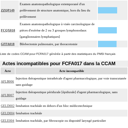
Examen anatomopathologique extemporané d'un
ZZQP149
prélèvement de structure anatomique, hors du lieu du
prélèvement
Examen anatomopathologique à visée carcinologique de
FCQX010
pièces d'exérèse de 2 ou 3 groupes lymphonodaux
[ganglionnaires lymphatiques]
GFFA018
Bilobectomie pulmonaire, par thoracotomie
Liste de codes CCAM pour FCFA017 générée à partir des statistiques du PMSI français
Actes incompatibles pour FCFA017 dans la CCAM
Acte
Acte incompatible
Injection thérapeutique intrathécale d'agent pharmacologique, par voie transcutanée
AFLB006
sans guidage
Injection thérapeutique péridurale [épidurale] d'agent pharmacologique, sans
AFLB007
guidage
GELD002
Intubation trachéale en dehors d'un bloc médicotechnique
GELD004
Intubation trachéale
GELE004
Intubation trachéale, par fibroscopie ou dispositif laryngé particulier