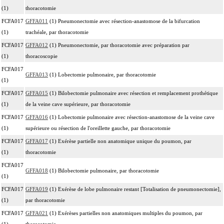
(1)
thoracotomie
FCFA017
GFFA011
(1) Pneumonectomie avec résection-anastomose de la bifurcation
(1)
trachéale, par thoracotomie
FCFA017
GFFA012
(1) Pneumonectomie, par thoracotomie avec préparation par
(1)
thoracoscopie
FCFA017
GFFA013
(1) Lobectomie pulmonaire, par thoracotomie
(1)
FCFA017
GFFA015
(1) Bilobectomie pulmonaire avec résection et remplacement prothétique
(1)
de la veine cave supérieure, par thoracotomie
FCFA017
GFFA016
(1) Lobectomie pulmonaire avec résection-anastomose de la veine cave
(1)
supérieure ou résection de l'oreillette gauche, par thoracotomie
FCFA017
GFFA017
(1) Exérèse partielle non anatomique unique du poumon, par
(1)
thoracotomie
FCFA017
GFFA018
(1) Bilobectomie pulmonaire, par thoracotomie
(1)
FCFA017
GFFA019
(1) Exérèse de lobe pulmonaire restant [Totalisation de pneumonectomie],
(1)
par thoracotomie
FCFA017
GFFA021
(1) Exérèses partielles non anatomiques multiples du poumon, par
(1)
thoracotomie