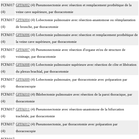
FCFA017
GFFA002
(4) Pneumonectomie avec résection et remplacement prothétique de la
(4)
veine cave supérieure, par thoracotomie
FCFA017
GFFA004
(4) Lobectomie pulmonaire avec résection-anastomose ou réimplantation
(4)
de bronche, par thoracotomie
FCFA017
GFFA006
(4) Lobectomie pulmonaire avec résection et remplacement prothétique de
(4)
la veine cave supérieure, par thoracotomie
FCFA017
GFFA007
(4) Pneumonectomie avec résection d'organe et/ou de structure de
(4)
voisinage, par thoracotomie
FCFA017
GFFA008
(4) Lobectomie pulmonaire supérieure avec résection de côte et libération
(4)
du plexus brachial, par thoracotomie
FCFA017
GFFA009
(4) Lobectomie pulmonaire, par thoracotomie avec préparation par
(4)
thoracoscopie
FCFA017
GFFA010
(4) Bilobectomie pulmonaire avec résection de la paroi thoracique, par
(4)
thoracotomie
FCFA017
GFFA011
(4) Pneumonectomie avec résection-anastomose de la bifurcation
(4)
trachéale, par thoracotomie
FCFA017
GFFA012
(4) Pneumonectomie, par thoracotomie avec préparation par
(4)
thoracoscopie
FCFA017