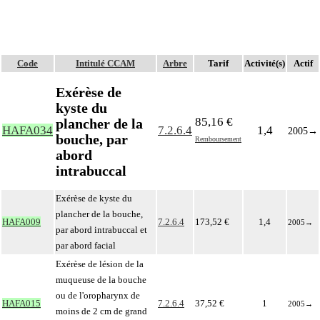
Code
Intitulé CCAM
Arbre
Tarif
Activité(s)
Actif
Exérèse de
kyste du
85,16 €
plancher de la
HAFA034
7.2.6.4
1,4
2005
→
bouche, par
Remboursement
abord
intrabuccal
Exérèse de kyste du
plancher de la bouche,
HAFA009
7.2.6.4
173,52 €
1,4
2005
→
par abord intrabuccal et
par abord facial
Exérèse de lésion de la
muqueuse de la bouche
ou de l'oropharynx de
HAFA015
7.2.6.4
37,52 €
1
2005
→
moins de 2 cm de grand