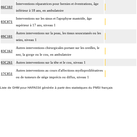
Interventions réparatrices pour hernies et éventrations, âge
06C10J
inférieur à 18 ans, en ambulatoire
Interventions sur les sinus et l'apophyse mastoïde, âge
03C071
supérieur à 17 ans, niveau 1
Autres interventions sur la peau, les tissus souscutanés ou les
09C101
seins, niveau 1
Autres interventions chirurgicales portant sur les oreilles, le
03C16J
nez, la gorge ou le cou, en ambulatoire
03C261
Autres interventions sur la tête et le cou, niveau 1
Autres interventions au cours d'affections myéloprolifératives
17C051
ou de tumeurs de siège imprécis ou diffus, niveau 1
Liste de GHM pour HAFA034 générée à partir des statistiques du PMSI français