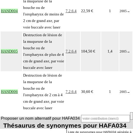
la muqueuse de la
bouche ou de
HAND004
7.2.6.4
22,59 €
1
2005
→
l'oropharynx de moins de
2 cm de grand axe, par
voie buccale avec laser
Destruction de lésion de
la muqueuse de la
bouche ou de
HAND005
7.2.6.4
104,50 €
1,4
2005
→
l'oropharynx de plus de 4
cm de grand axe, par voie
buccale avec laser
Destruction de lésion de
la muqueuse de la
bouche ou de
HAND006
7.2.6.4
30,60 €
1
2005
→
l'oropharynx de 2 cm à 4
cm de grand axe, par voie
buccale avec laser
Proposer un nom alternatif pour HAFA034
Thésaurus de synonymes pour HAFA034
Liste de synonymes pour HAFA034 générée à