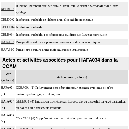
Injection thérapeutique péridurale [épidurale] d'agent pharmacologique, sans
AFLB007
guidage
GELD002
Intubation trachéale en dehors d'un bloc médicotechnique
GELD004
Intubation trachéale
GELE004
Intubation trachéale, par fibroscopie ou dispositif laryngé particulier
HAJA007
Parage et/ou suture de plaies muqueuses intrabuccales multiples
HAJA010
Parage et/ou suture d'une plaie muqueuse intrabuccale
Actes et activités associées pour HAFA034 dans la
CCAM
Acte
Acte associé (activité)
(activité)
HAFA034
ZZHA001
(1) Prélèvement peropératoire pour examen cytologique et/ou
(1)
anatomopathologique extemporané
HAFA034
GELE001
(4) Intubation trachéale par fibroscopie ou dispositif laryngé particulier,
(4)
au cours d'une anesthésie générale
HAFA034
YYYY041
(4) Supplément pour récupération peropératoire de sang
(4)
HAFA034
ZZHA001
(4) Prélèvement peropératoire pour examen cytologique et/ou