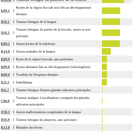
Kystes de la région buccale non liés au développement
K09.1
1
dentaire
D10.1
1
Tumeur bénigne de la langue
Tumeur bénigne de parties de la bouche, autres et non
D10.3
1
précisées
K09.2
1
Autres kystes de la mâchoire
K14.8
1
Autres maladies de la langue
K09.9
1
Kyste de la région buccale, sans précision
K09.0
1
Kystes dentaires liés au développement (odontogènes)
K00.6
1
Troubles de l'éruption dentaire
K11.5
1
Sialolithiase
D11.7
1
Tumeur bénigne d'autres glandes salivaires principales
Tumeur maligne à localisations contiguës des glandes
C08.8
2
salivaires principales
Q38.3
1
Autres malformations congénitales de la langue
D10.9
1
Tumeur bénigne du pharynx, sans précision
K13.0
1
Maladies des lèvres