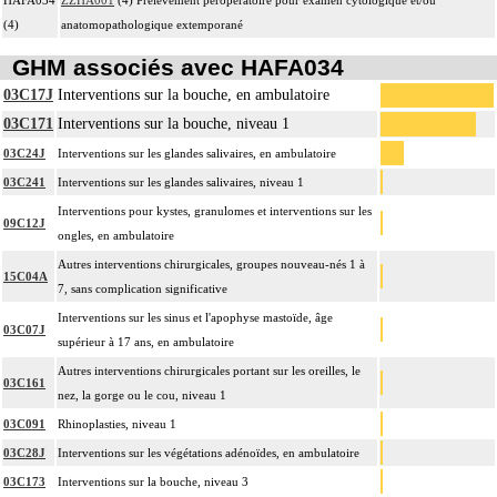
(4)
anatomopathologique extemporané
GHM associés avec HAFA034
03C17J
Interventions sur la bouche, en ambulatoire
03C171
Interventions sur la bouche, niveau 1
03C24J
Interventions sur les glandes salivaires, en ambulatoire
03C241
Interventions sur les glandes salivaires, niveau 1
Interventions pour kystes, granulomes et interventions sur les
09C12J
ongles, en ambulatoire
Autres interventions chirurgicales, groupes nouveau-nés 1 à
15C04A
7, sans complication significative
Interventions sur les sinus et l'apophyse mastoïde, âge
03C07J
supérieur à 17 ans, en ambulatoire
Autres interventions chirurgicales portant sur les oreilles, le
03C161
nez, la gorge ou le cou, niveau 1
03C091
Rhinoplasties, niveau 1
03C28J
Interventions sur les végétations adénoïdes, en ambulatoire
03C173
Interventions sur la bouche, niveau 3