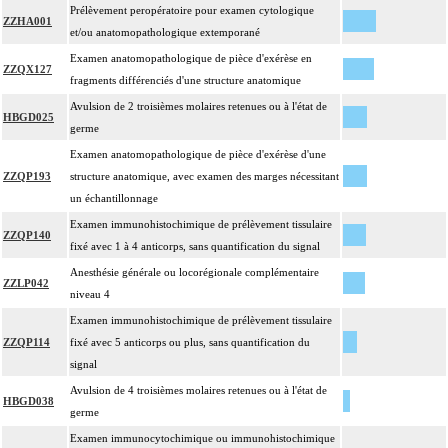
Prélèvement peropératoire pour examen cytologique
ZZHA001
et/ou anatomopathologique extemporané
Examen anatomopathologique de pièce d'exérèse en
ZZQX127
fragments différenciés d'une structure anatomique
Avulsion de 2 troisièmes molaires retenues ou à l'état de
HBGD025
germe
Examen anatomopathologique de pièce d'exérèse d'une
ZZQP193
structure anatomique, avec examen des marges nécessitant
un échantillonnage
Examen immunohistochimique de prélèvement tissulaire
ZZQP140
fixé avec 1 à 4 anticorps, sans quantification du signal
Anesthésie générale ou locorégionale complémentaire
ZZLP042
niveau 4
Examen immunohistochimique de prélèvement tissulaire
ZZQP114
fixé avec 5 anticorps ou plus, sans quantification du
signal
Avulsion de 4 troisièmes molaires retenues ou à l'état de
HBGD038
germe
Examen immunocytochimique ou immunohistochimique