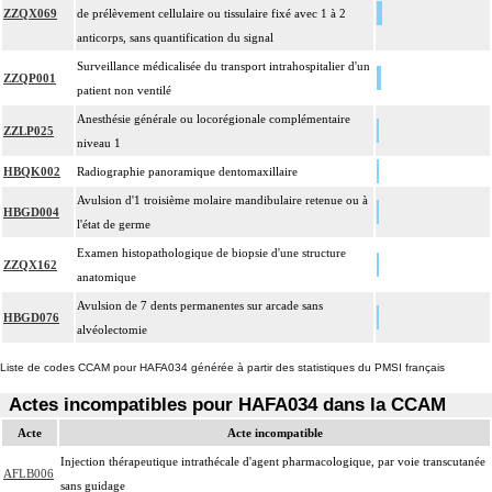
ZZQX069
de prélèvement cellulaire ou tissulaire fixé avec 1 à 2
anticorps, sans quantification du signal
Surveillance médicalisée du transport intrahospitalier d'un
ZZQP001
patient non ventilé
Anesthésie générale ou locorégionale complémentaire
ZZLP025
niveau 1
HBQK002
Radiographie panoramique dentomaxillaire
Avulsion d'1 troisième molaire mandibulaire retenue ou à
HBGD004
l'état de germe
Examen histopathologique de biopsie d'une structure
ZZQX162
anatomique
Avulsion de 7 dents permanentes sur arcade sans
HBGD076
alvéolectomie
Liste de codes CCAM pour HAFA034 générée à partir des statistiques du PMSI français
Actes incompatibles pour HAFA034 dans la CCAM
Acte
Acte incompatible
Injection thérapeutique intrathécale d'agent pharmacologique, par voie transcutanée
AFLB006
sans guidage