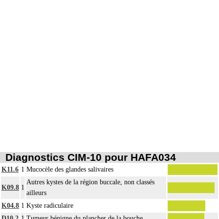
Diagnostics CIM-10 pour HAFA034
K11.6
1
Mucocèle des glandes salivaires
Autres kystes de la région buccale, non classés
K09.8
1
ailleurs
K04.8
1
Kyste radiculaire
D10.2
1
Tumeur bénigne du plancher de la bouche