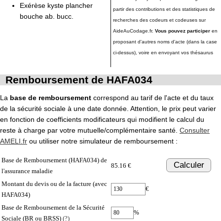
Exérèse kyste plancher
partir des contributions et des statistiques de
bouche ab. bucc.
recherches des codeurs et codeuses sur
AideAuCodage.fr.
Vous pouvez participer
en
proposant d'autres noms d'acte (dans la case
ci-dessus), voire en envoyant vos thésaurus
Remboursement de HAFA034
La
base de remboursement
correspond au tarif de l'acte et du taux
de la sécurité sociale à une date donnée. Attention, le prix peut varier
en fonction de coefficients modificateurs qui modifient le calcul du
reste à charge par votre mutuelle/complémentaire santé.
Consulter
AMELI.fr
ou utiliser notre simulateur de remboursement :
Base de Remboursement (HAFA034) de
Calculer
85.16 €
l'assurance maladie
Montant du devis ou de la facture (avec
€
HAFA034)
Base de Remboursement de la Sécurité
%
Sociale (BR ou BRSS)
(?)