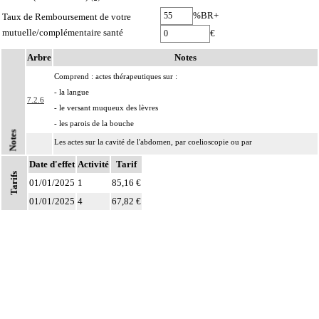
%BR+
Taux de Remboursement de votre
mutuelle/complémentaire santé
€
Arbre
Notes
Comprend : actes thérapeutiques sur :
- la langue
7.2.6
- le versant muqueux des lèvres
- les parois de la bouche
Notes
Les actes sur la cavité de l'abdomen, par coelioscopie ou par
7
rétropéritonéoscopie incluent l'évacuation de collection intraabdominale
Date d'effet
Activité
Tarif
associée, la toilette péritonéale et/ou la pose de drain.
Tarifs
01/01/2025
1
85,16 €
Les actes sur la cavité de l'abdomen, par abord direct incluent l'évacuation de
01/01/2025
4
67,82 €
7
collection intraabdominale associée, la toilette péritonéale et/ou la pose de
drain.