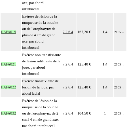
axe, par abord
intrabuccal
Exérèse de lésion de la
muqueuse de la bouche
ou de l'oropharynx de
HAFA019
7.2.6.4
167,20 €
1,4
2005
→
plus de 4 cm de grand
axe, par abord
intrabuccal
Exérèse non transfixiante
de lésion infiltrante de la
HAFA021
7.2.6.4
125,40 €
1,4
2005
→
joue, par abord
intrabuccal
Exérèse transfixiante de
HAFA022
lésion de la joue, par
7.2.6.4
125,40 €
1,4
2005
→
abord facial
Exérèse de lésion de la
muqueuse de la bouche
HAFA032
ou de l'oropharynx de 2
7.2.6.4
104,50 €
1
2005
→
cm à 4 cm de grand axe,
par abord intrabuccal