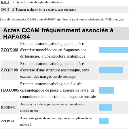
K11.1
1
Hypertrophie des glandes salivaires
C03.9
2
Tumeur maligne de la gencive, sans précision
Liste de diagnostics CIM10 pour HAFA034 générée à partir des statistiques du PMSI français
Actes CCAM fréquemment associés à
HAFA034
Examen anatomopathologique de pièce
ZZQX188
d'exérèse monobloc ou en fragments non
différenciés, d'une structure anatomique
Examen anatomopathologique de pièce
ZZQP188
d'exérèse d'une structure anatomique, sans
examen des marges ou de recoupe
Examen anatomopathologique à visée
HAQX005
carcinologique de pièce d'exérèse de lèvre, de
commissure labiale et/ou de muqueuse buccale
Avulsion de 2 dents permanentes sur arcade sans
HBGD043
alvéolectomie
Anesthésie générale ou locorégionale complémentaire
ZZLP030
niveau 2