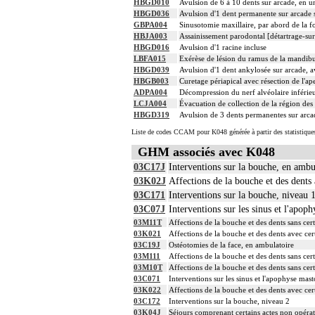
HBGD010
Avulsion de 6 à 10 dents sur arcade, en 
HBGD036
Avulsion d'1 dent permanente sur arcade 
GBPA004
Sinusotomie maxillaire, par abord de la fo
HBJA003
Assainissement parodontal [détartrage-sur
HBGD016
Avulsion d'1 racine incluse
LBFA015
Exérèse de lésion du ramus de la mandibu
HBGD039
Avulsion d'1 dent ankylosée sur arcade, av
HBGB003
Curetage périapical avec résection de l'ap
ADPA004
Décompression du nerf alvéolaire inférieur
LCJA004
Évacuation de collection de la région des
HBGD319
Avulsion de 3 dents permanentes sur arca
Liste de codes CCAM pour K048 générée à partir des statistique
GHM associés avec K048
03C17J
Interventions sur la bouche, en ambu
03K02J
Affections de la bouche et des dents 
03C171
Interventions sur la bouche, niveau 
03C07J
Interventions sur les sinus et l'apop
03M11T
Affections de la bouche et des dents sans cert
03K021
Affections de la bouche et des dents avec cert
03C19J
Ostéotomies de la face, en ambulatoire
03M111
Affections de la bouche et des dents sans cert
03M10T
Affections de la bouche et des dents sans cert
03C071
Interventions sur les sinus et l'apophyse mas
03K022
Affections de la bouche et des dents avec cert
03C172
Interventions sur la bouche, niveau 2
03K04J
Séjours comprenant certains actes non opéra