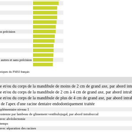
ns précision
 autres et sans précision
istiques du PMSI français
ire et/ou du corps de la mandibule de moins de 2 cm de grand axe, par abord int
ire et/ou du corps de la mandibule de 2 cm à 4 cm de grand axe, par abord intra
re et/ou du corps de la mandibule de plus de 4 cm de grand axe, par abord intra
 de l'apex d'une racine dentaire endodontiquement traitée
mplémentaire niveau 1
sienne par lambeau de glissement vestibulojugal, par abord intrabuccal
avec alvéolectomie
 temps
vec séparation des racines