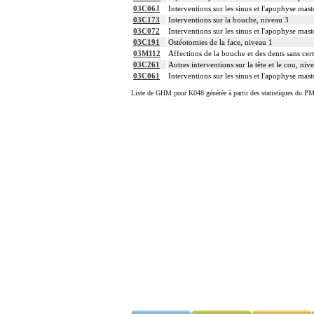
03C06J
Interventions sur les sinus et l'apophyse mas
03C173
Interventions sur la bouche, niveau 3
03C072
Interventions sur les sinus et l'apophyse mas
03C191
Ostéotomies de la face, niveau 1
03M112
Affections de la bouche et des dents sans cert
03C261
Autres interventions sur la tête et le cou, niv
03C061
Interventions sur les sinus et l'apophyse mast
Liste de GHM pour K048 générée à partir des statistiques du PM