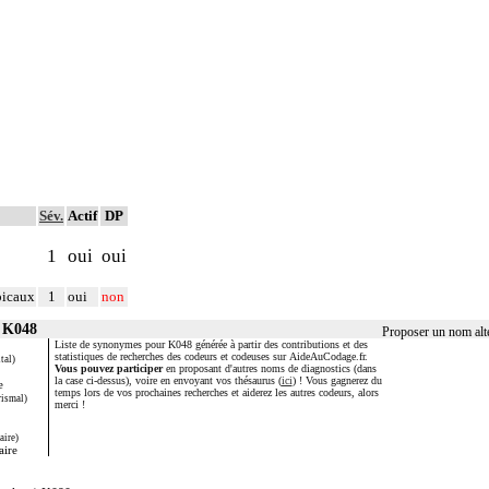
Sév.
Actif
DP
1
oui
oui
picaux
1
oui
non
r K048
Proposer un nom alt
Liste de synonymes pour K048 générée à partir des contributions et des
statistiques de recherches des codeurs et codeuses sur AideAuCodage.fr.
tal)
Vous pouvez participer
en proposant d'autres noms de diagnostics (dans
la case ci-dessus), voire en envoyant vos thésaurus (
ici
) ! Vous gagnerez du
e
temps lors de vos prochaines recherches et aiderez les autres codeurs, alors
rismal)
merci !
aire)
aire