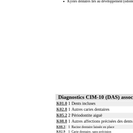
Kystes dentaires liés au développement (odon
Diagnostics CIM-10 (DAS) assoc
K01.0
1
Dents incluses
K02.8
1
Autres caries dentaires
K05.2
2
Périodontite aiguë
K08.8
1
Autres affections précisées des dent
K08.3
1
Racine dentaire laissée en place
K02.9
1
Carie dentaire, sans précision