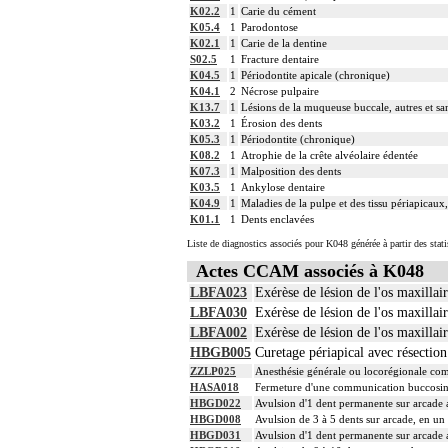
K02.2
1
Carie du cément
K05.4
1
Parodontose
K02.1
1
Carie de la dentine
S02.5
1
Fracture dentaire
K04.5
1
Périodontite apicale (chronique)
K04.1
2
Nécrose pulpaire
K13.7
1
Lésions de la muqueuse buccale, autres et sa
K03.2
1
Érosion des dents
K05.3
1
Périodontite (chronique)
K08.2
1
Atrophie de la crête alvéolaire édentée
K07.3
1
Malposition des dents
K03.5
1
Ankylose dentaire
K04.9
1
Maladies de la pulpe et des tissu périapicaux,
K01.1
1
Dents enclavées
Liste de diagnostics associés pour K048 générée à partir des stat
Actes CCAM associés à K048
LBFA023
Exérèse de lésion de l'os maxilla
LBFA030
Exérèse de lésion de l'os maxilla
LBFA002
Exérèse de lésion de l'os maxillai
HBGB005
Curetage périapical avec résection
ZZLP025
Anesthésie générale ou locorégionale co
HASA018
Fermeture d'une communication buccosinu
HBGD022
Avulsion d'1 dent permanente sur arcade 
HBGD008
Avulsion de 3 à 5 dents sur arcade, en un
HBGD031
Avulsion d'1 dent permanente sur arcade a