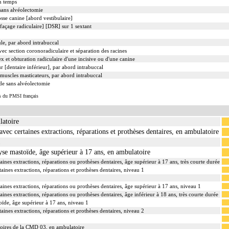
un temps
sans alvéolectomie
sse canine [abord vestibulaire]
façage radiculaire] [DSR] sur 1 sextant
le, par abord intrabuccal
ec section coronoradiculaire et séparation des racines
ex et obturation radiculaire d'une incisive ou d'une canine
 [dentaire inférieur], par abord intrabuccal
 muscles masticateurs, par abord intrabuccal
de sans alvéolectomie
s du PMSI français
latoire
avec certaines extractions, réparations et prothèses dentaires, en ambulatoire
1
hyse mastoïde, âge supérieur à 17 ans, en ambulatoire
aines extractions, réparations ou prothèses dentaires, âge supérieur à 17 ans, très courte durée
aines extractions, réparations et prothèses dentaires, niveau 1
aines extractions, réparations ou prothèses dentaires, âge supérieur à 17 ans, niveau 1
aines extractions, réparations ou prothèses dentaires, âge inférieur à 18 ans, très courte durée
toïde, âge supérieur à 17 ans, niveau 1
aines extractions, réparations et prothèses dentaires, niveau 2
toires de la CMD 03, en ambulatoire