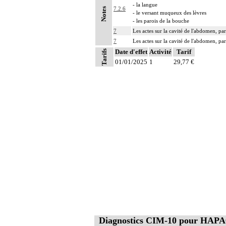
- la langue
7.2.6
Notes
- le versant muqueux des lèvres
- les parois de la bouche
7
Les actes sur la cavité de l'abdomen, par
7
Les actes sur la cavité de l'abdomen, par
Date d'effet
Activité
Tarif
Tarifs
01/01/2025
1
29,77 €
Diagnostics CIM-10 pour HAPA