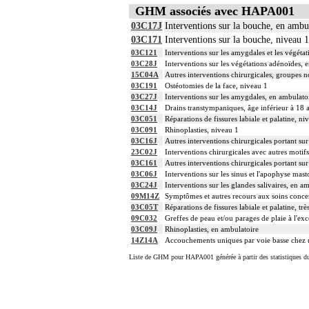
GHM associés avec HAPA001
03C17J
Interventions sur la bouche, en ambu
03C171
Interventions sur la bouche, niveau 1
03C121
Interventions sur les amygdales et les végéta
03C28J
Interventions sur les végétations adénoïdes, 
15C04A
Autres interventions chirurgicales, groupes n
03C191
Ostéotomies de la face, niveau 1
03C27J
Interventions sur les amygdales, en ambulato
03C14J
Drains transtympaniques, âge inférieur à 18 
03C051
Réparations de fissures labiale et palatine, ni
03C091
Rhinoplasties, niveau 1
03C16J
Autres interventions chirurgicales portant sur 
23C02J
Interventions chirurgicales avec autres motif
03C161
Autres interventions chirurgicales portant sur 
03C06J
Interventions sur les sinus et l'apophyse mast
03C24J
Interventions sur les glandes salivaires, en a
09M14Z
Symptômes et autres recours aux soins concer
03C05T
Réparations de fissures labiale et palatine, tr
09C032
Greffes de peau et/ou parages de plaie à l'exc
03C09J
Rhinoplasties, en ambulatoire
14Z14A
Accouchements uniques par voie basse chez un
Liste de GHM pour HAPA001 générée à partir des statistiques d