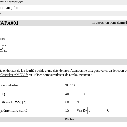
rein intrabuccal
ambeau palatin
e
 HAPA001
Proposer un nom alterna
tions
s noms
ci
) !
rez les
te et du taux de la sécurité sociale à une date donnée. Attention, le prix peut varier en fonction 
.
Consulter AMELI.fr
ou utiliser notre simulateur de remboursement :
nce maladie
29.77 €
01)
€
e (BR ou BRSS)
(?)
%
plémentaire santé
%BR+
€
Notes