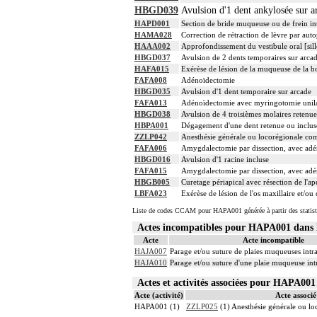
HBGD039
Avulsion d'1 dent ankylosée sur ar
HAPD001
Section de bride muqueuse ou de frein in
HAMA028
Correction de rétraction de lèvre par autop
HAAA002
Approfondissement du vestibule oral [sil
HBGD037
Avulsion de 2 dents temporaires sur arca
HAFA015
Exérèse de lésion de la muqueuse de la 
FAFA008
Adénoïdectomie
HBGD035
Avulsion d'1 dent temporaire sur arcade
FAFA013
Adénoïdectomie avec myringotomie unilat
HBGD038
Avulsion de 4 troisièmes molaires retenue
HBPA001
Dégagement d'une dent retenue ou incluse
ZZLP042
Anesthésie générale ou locorégionale co
FAFA006
Amygdalectomie par dissection, avec adén
HBGD016
Avulsion d'1 racine incluse
FAFA015
Amygdalectomie par dissection, avec ad
HBGB005
Curetage périapical avec résection de l'a
LBFA023
Exérèse de lésion de l'os maxillaire et/o
Liste de codes CCAM pour HAPA001 générée à partir des statist
Actes incompatibles pour HAPA001 dan
Acte
Acte incompatible
HAJA007
Parage et/ou suture de plaies muqueuses intr
HAJA010
Parage et/ou suture d'une plaie muqueuse int
Actes et activités associées pour HAPA0
Acte (activité)
Acte associé 
HAPA001 (1)
ZZLP025
(1) Anesthésie générale ou l