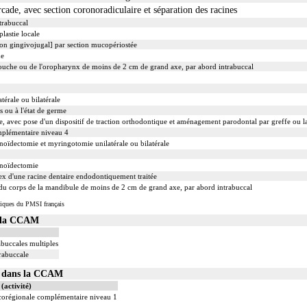
cade, avec section coronoradiculaire et séparation des racines
trabuccal
lastie locale
lon gingivojugal] par section mucopériostée
de
bouche ou de l'oropharynx de moins de 2 cm de grand axe, par abord intrabuccal
érale ou bilatérale
s ou à l'état de germe
, avec pose d'un dispositif de traction orthodontique et aménagement parodontal par greffe ou 
mplémentaire niveau 4
oïdectomie et myringotomie unilatérale ou bilatérale
énoïdectomie
pex d'une racine dentaire endodontiquement traitée
u du corps de la mandibule de moins de 2 cm de grand axe, par abord intrabuccal
iques du PMSI français
s la CCAM
abuccales multiples
rabuccale
01 dans la CCAM
(activité)
ocorégionale complémentaire niveau 1