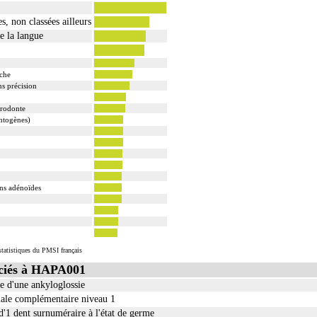
s, non classées ailleurs
e la langue
uche
ns précision
arodonte
ntogènes)
ons adénoïdes
tatistiques du PMSI français
ciés à HAPA001
e d'une ankyloglossie
nale complémentaire niveau 1
d'1 dent surnuméraire à l'état de germe