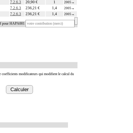
7.2.6.3
20,90 €
1
2005
→
7.2.6.3
236,21 €
1,4
2005
→
7.2.6.3
236,21 €
1,4
2005
→
tif pour HAPA001
de coefficients modificateurs qui modifient le calcul du
Calculer