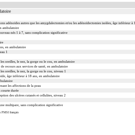
latoire
tions adénoïdes autres que les amygdalectomies et/ou les adénoïdectomies isolées, âge inférieur à 
en ambulatoire
ouveau-nés 1 à 7, sans complication significative
ire
ans, en ambulatoire
veau 1
les oreilles, le nez, la gorge ou le cou, en ambulatoire
s de recours aux services de santé, en ambulatoire
les oreilles, le nez, la gorge ou le cou, niveau 1
oïde, âge inférieur à 18 ans, en ambulatoire
mbulatoire
nant les affections de la peau
ès courte durée
eption des ulcères cutanés et cellulites, niveau 2
e multipare, sans complication significative
u PMSI français