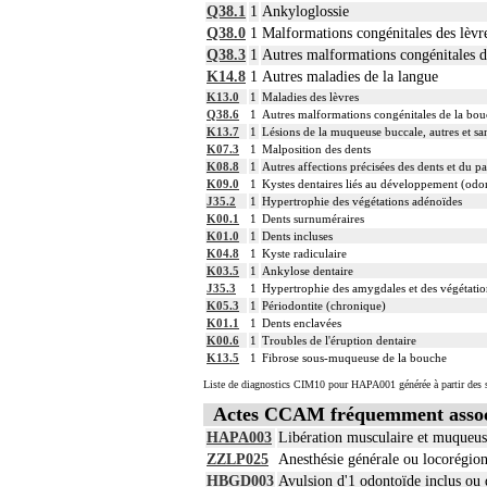
Q38.1
1
Ankyloglossie
Q38.0
1
Malformations congénitales des lèvre
Q38.3
1
Autres malformations congénitales d
K14.8
1
Autres maladies de la langue
K13.0
1
Maladies des lèvres
Q38.6
1
Autres malformations congénitales de la bo
K13.7
1
Lésions de la muqueuse buccale, autres et sa
K07.3
1
Malposition des dents
K08.8
1
Autres affections précisées des dents et du p
K09.0
1
Kystes dentaires liés au développement (odo
J35.2
1
Hypertrophie des végétations adénoïdes
K00.1
1
Dents surnuméraires
K01.0
1
Dents incluses
K04.8
1
Kyste radiculaire
K03.5
1
Ankylose dentaire
J35.3
1
Hypertrophie des amygdales et des végétati
K05.3
1
Périodontite (chronique)
K01.1
1
Dents enclavées
K00.6
1
Troubles de l'éruption dentaire
K13.5
1
Fibrose sous-muqueuse de la bouche
Liste de diagnostics CIM10 pour HAPA001 générée à partir des s
Actes CCAM fréquemment asso
HAPA003
Libération musculaire et muqueus
ZZLP025
Anesthésie générale ou locorégio
HBGD003
Avulsion d'1 odontoïde inclus ou 