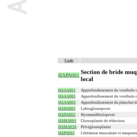
Code
Section de bride muq
HAPA001
local
HAAA001
Approfondissement du vestibule o
HAAA002
Approfondissement du vestibule or
HAAA003
Approfondissement du plancher de
HADA001
Labioglossopexie
HADA002
Hyomandibulopexie
HAMA001
Glossoplastie de réduction
HAMA026
Pelviglossoplastie
HAPA003
Libération musculaire et muqueus