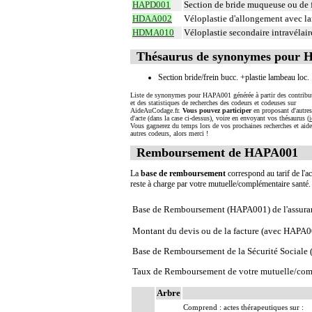
HAPD001
Section de bride muqueuse ou de f
HDAA002
Véloplastie d'allongement avec l
HDMA010
Véloplastie secondaire intravélair
Thésaurus de synonymes pour
Section bride/frein bucc. +plastie lambeau loc.
Liste de synonymes pour HAPA001 générée à partir des contribu
et des statistiques de recherches des codeurs et codeuses sur
AideAuCodage.fr.
Vous pouvez participer
en proposant d'autre
d'acte (dans la case ci-dessus), voire en envoyant vos thésaurus (
i
Vous gagnerez du temps lors de vos prochaines recherches et aide
autres codeurs, alors merci !
Remboursement de HAPA001
La
base de remboursement
correspond au tarif de l'ac
reste à charge par votre mutuelle/complémentaire santé
Base de Remboursement (HAPA001) de l'assura
Montant du devis ou de la facture (avec HAPA0
Base de Remboursement de la Sécurité Social
Taux de Remboursement de votre mutuelle/com
Arbre
Comprend : actes thérapeutiques sur :