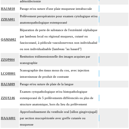
adénoïdectomie
HAJA010
Parage et/ou suture d'une plaie muqueuse intrabuccale
Prélèvement peropératoire pour examen cytologique et/ou
ZZHA001
anatomopathologique extemporané
Réparation de perte de substance de l'extrémité céphalique
par lambeau local ou régional muqueux, cutané ou
QAMA002
fasciocutané, à pédicule vasculonerveux non individualisé
ou non individualisable [lambeau "au hasard"]
Restitution tridimensionnelle des images acquises par
ZZQP004
scanographie
Scanographie des tissus mous du cou, avec injection
LCQH001
intraveineuse de produit de contraste
HAJA009
Parage et/ou suture de plaie de la langue
Examen cytopathologique et/ou histopathologique
ZZQX146
extemporané de 5 prélèvements différenciés ou plus de
structure anatomique, hors du lieu du prélèvement
Approfondissement du vestibule oral [sillon gingivojugal]
HAAA001
par section mucopériostée avec greffe cutanée ou
muqueuse