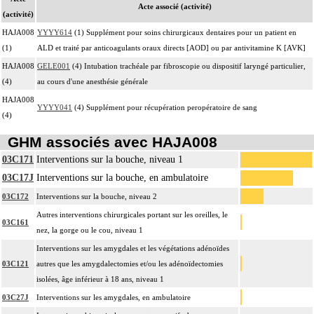
Acte associé (activité)
(activité)
HAJA008
YYYY614
(1) Supplément pour soins chirurgicaux dentaires pour un patient en
(1)
ALD et traité par anticoagulants oraux directs [AOD] ou par antivitamine K [AVK]
HAJA008
GELE001
(4) Intubation trachéale par fibroscopie ou dispositif laryngé particulier,
(4)
au cours d'une anesthésie générale
HAJA008
YYYY041
(4) Supplément pour récupération peropératoire de sang
(4)
GHM associés avec HAJA008
03C171
Interventions sur la bouche, niveau 1
03C17J
Interventions sur la bouche, en ambulatoire
03C172
Interventions sur la bouche, niveau 2
Autres interventions chirurgicales portant sur les oreilles, le
03C161
nez, la gorge ou le cou, niveau 1
Interventions sur les amygdales et les végétations adénoïdes
03C121
autres que les amygdalectomies et/ou les adénoïdectomies
isolées, âge inférieur à 18 ans, niveau 1
03C27J
Interventions sur les amygdales, en ambulatoire