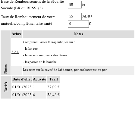
Base de Remboursement de la Sécurité
%
Sociale (BR ou BRSS)
(?)
%BR+
Taux de Remboursement de votre
mutuelle/complémentaire santé
€
Arbre
Notes
Comprend : actes thérapeutiques sur :
- la langue
7.2.6
- le versant muqueux des lèvres
- les parois de la bouche
Notes
Les actes sur la cavité de l'abdomen, par coelioscopie ou par
7
rétropéritonéoscopie incluent l'évacuation de collection intraabdominale
Date d'effet
Activité
Tarif
associée, la toilette péritonéale et/ou la pose de drain.
Tarifs
01/01/2025
1
37,09 €
Les actes sur la cavité de l'abdomen, par abord direct incluent l'évacuation de
01/01/2025
4
58,43 €
7
collection intraabdominale associée, la toilette péritonéale et/ou la pose de
drain.