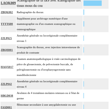
Scanographie de la face avec scanographie des
LAQK009
tissus mous du cou
ZBQK002
Radiographie du thorax
Supplément pour archivage numérique d'une
YYYY600
mammographie ou d'un examen scanographique ou
remnographique
Anesthésie générale ou locorégionale complémentaire
ZZLP025
niveau 1
Scanographie du thorax, avec injection intraveineuse de
ZBQH001
produit de contraste
Examen anatomopathologique à visée carcinologique de
pièce de glossectomie, de pelvectomie buccale, de
HAQX017
pelviglossectomie ou d'oropharyngectomie sans
mandibulectomie
Anesthésie générale ou locorégionale complémentaire
ZZLP042
niveau 4
Avulsion de 4 troisièmes molaires retenues ou à l'état de
HBGD038
germe
Hémostase secondaire à une amygdalectomie ou une
FASD001