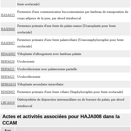
fente orofaciale]
Fermeture d'une communication buccosinusienne par lambeau de transposition du
HASA025
corps adipeux de la joue, par abord intrabuccal
Fermeture primaire d'une fente du palais osseux [Uranoplastie pour fente
HASD006
orofaciale]
Fermeture primaire d'une fente palatovélaire [Uranostaphylorraphie pour fente
HASD007
orofaciale]
HDAA002
Véloplastie d'allongement avec lambeau palatin
HDFA020
Uvulectomie
HDFA021
Uvulovélectomie avec palatectomie partielle
HDFA022
Uvulovélectomie
HDMA010
Véloplastie secondaire intravélaire
HDSD002
Fermeture primaire d'une fente vélaire [Staphylorraphie pour fente orofaciale]
Ostéosynthèse de disjonction intermaxillaire ou de fracture du palais, par abord
LBCA010
intrabuccal
Actes et activités associées pour HAJA008 dans la
CCAM
Acte