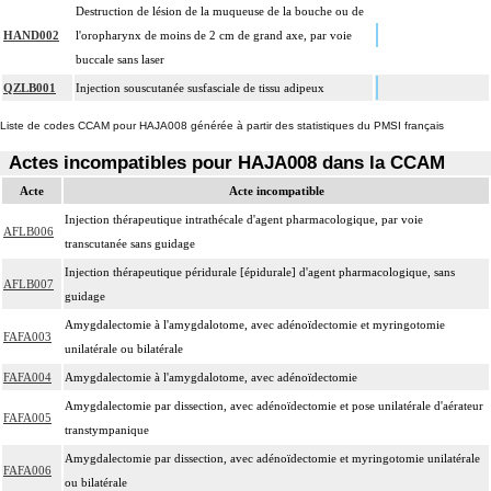
Destruction de lésion de la muqueuse de la bouche ou de
HAND002
l'oropharynx de moins de 2 cm de grand axe, par voie
buccale sans laser
QZLB001
Injection souscutanée susfasciale de tissu adipeux
Liste de codes CCAM pour HAJA008 générée à partir des statistiques du PMSI français
Actes incompatibles pour HAJA008 dans la CCAM
Acte
Acte incompatible
Injection thérapeutique intrathécale d'agent pharmacologique, par voie
AFLB006
transcutanée sans guidage
Injection thérapeutique péridurale [épidurale] d'agent pharmacologique, sans
AFLB007
guidage
Amygdalectomie à l'amygdalotome, avec adénoïdectomie et myringotomie
FAFA003
unilatérale ou bilatérale
FAFA004
Amygdalectomie à l'amygdalotome, avec adénoïdectomie
Amygdalectomie par dissection, avec adénoïdectomie et pose unilatérale d'aérateur
FAFA005
transtympanique
Amygdalectomie par dissection, avec adénoïdectomie et myringotomie unilatérale
FAFA006
ou bilatérale