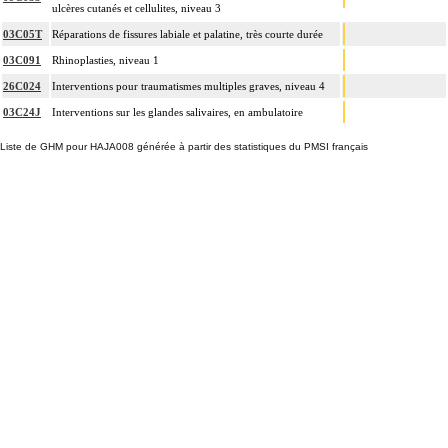
ulcères cutanés et cellulites, niveau 3
03C05T
Réparations de fissures labiale et palatine, très courte durée
03C091
Rhinoplasties, niveau 1
26C024
Interventions pour traumatismes multiples graves, niveau 4
03C24J
Interventions sur les glandes salivaires, en ambulatoire
Liste de GHM pour HAJA008 générée à partir des statistiques du PMSI français