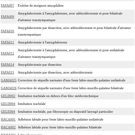
FAFA007
Exérèse de moignon amygdalien
Amygdalectomie à l'amygdalotome, avec adénoïdectomie et pose bilatérale
FAFA009
d'aérateur transtympanique
Amygdalectomie par dissection, avec adénoïdectomie et pose bilatérale d'aérateur
FAFA010
transtympanique
FAFA011
Amygdalectomie à l'amygdalotome
Amygdalectomie à l'amygdalotome, avec adénoïdectomie et pose unilatérale
FAFA012
d'aérateur transtympanique
FAFA014
Amygdalectomie par dissection
FAFA015
Amygdalectomie par dissection, avec adénoïdectomie
GAMA025
Correction de séquelle narinaire d'une fente labio-maxillo-palatine unilatérale
GAMA026
Correction de séquelle narinaire d'une fente labio-maxillo-palatine bilatérale
GELD002
Intubation trachéale en dehors d'un bloc médicotechnique
GELD004
Intubation trachéale
GELE004
Intubation trachéale, par fibroscopie ou dispositif laryngé particulier
HACA001
Adhésion labiale pour fente labio-maxillo-palatine unilatérale
HACA002
Adhésion labiale pour fente labio-maxillo-palatine bilatérale
HADA001
Labioglossopexie