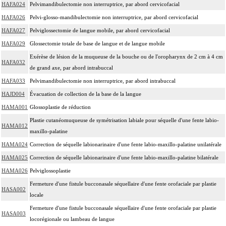
HAFA024
Pelvimandibulectomie non interruptrice, par abord cervicofacial
HAFA026
Pelvi-glosso-mandibulectomie non interruptrice, par abord cervicofacial
HAFA027
Pelviglossectomie de langue mobile, par abord cervicofacial
HAFA029
Glossectomie totale de base de langue et de langue mobile
Exérèse de lésion de la muqueuse de la bouche ou de l'oropharynx de 2 cm à 4 cm
HAFA032
de grand axe, par abord intrabuccal
HAFA033
Pelvimandibulectomie non interruptrice, par abord intrabuccal
HAJD004
Évacuation de collection de la base de la langue
HAMA001
Glossoplastie de réduction
Plastie cutanéomuqueuse de symétrisation labiale pour séquelle d'une fente labio-
HAMA012
maxillo-palatine
HAMA024
Correction de séquelle labionarinaire d'une fente labio-maxillo-palatine unilatérale
HAMA025
Correction de séquelle labionarinaire d'une fente labio-maxillo-palatine bilatérale
HAMA026
Pelviglossoplastie
Fermeture d'une fistule bucconasale séquellaire d'une fente orofaciale par plastie
HASA002
locale
Fermeture d'une fistule bucconasale séquellaire d'une fente orofaciale par plastie
HASA003
locorégionale ou lambeau de langue