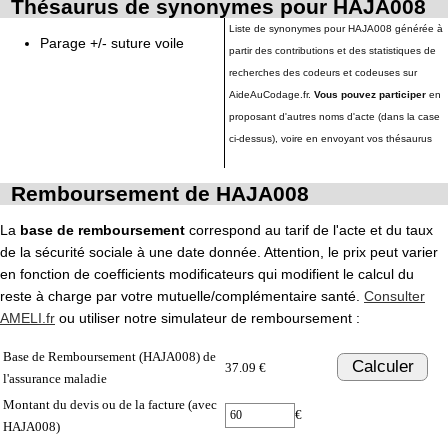
Thésaurus de synonymes pour HAJA008
Liste de synonymes pour HAJA008 générée à
Parage +/- suture voile
partir des contributions et des statistiques de
recherches des codeurs et codeuses sur
AideAuCodage.fr.
Vous pouvez participer
en
proposant d'autres noms d'acte (dans la case
ci-dessus), voire en envoyant vos thésaurus
Remboursement de HAJA008
La
base de remboursement
correspond au tarif de l'acte et du taux
de la sécurité sociale à une date donnée. Attention, le prix peut varier
en fonction de coefficients modificateurs qui modifient le calcul du
reste à charge par votre mutuelle/complémentaire santé.
Consulter
AMELI.fr
ou utiliser notre simulateur de remboursement :
Base de Remboursement (HAJA008) de
Calculer
37.09 €
l'assurance maladie
Montant du devis ou de la facture (avec
€
HAJA008)