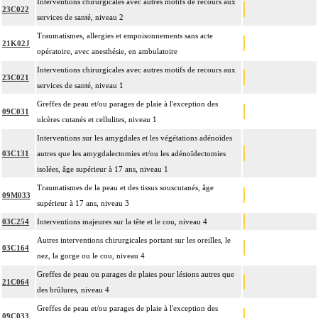
Interventions chirurgicales avec autres motifs de recours aux
23C022
services de santé, niveau 2
Traumatismes, allergies et empoisonnements sans acte
21K02J
opératoire, avec anesthésie, en ambulatoire
Interventions chirurgicales avec autres motifs de recours aux
23C021
services de santé, niveau 1
Greffes de peau et/ou parages de plaie à l'exception des
09C031
ulcères cutanés et cellulites, niveau 1
Interventions sur les amygdales et les végétations adénoïdes
03C131
autres que les amygdalectomies et/ou les adénoïdectomies
isolées, âge supérieur à 17 ans, niveau 1
Traumatismes de la peau et des tissus souscutanés, âge
09M033
supérieur à 17 ans, niveau 3
03C254
Interventions majeures sur la tête et le cou, niveau 4
Autres interventions chirurgicales portant sur les oreilles, le
03C164
nez, la gorge ou le cou, niveau 4
Greffes de peau ou parages de plaies pour lésions autres que
21C064
des brûlures, niveau 4
Greffes de peau et/ou parages de plaie à l'exception des
09C033