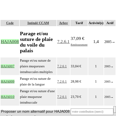
Code
Intitulé CCAM
Arbre
Tarif
Activité(s)
Actif
Parage et/ou
37,09 €
suture de plaie
HAJA008
7.2.6.1
1,4
2005
→
du voile du
Remboursement
palais
Parage et/ou suture de
HAJA007
plaies muqueuses
7.2.6.1
33,04 €
1
2005
→
intrabuccales multiples
Parage et/ou suture de
HAJA009
7.2.6.1
28,98 €
1
2005
→
plaie de la langue
Parage et/ou suture d'une
HAJA010
plaie muqueuse
7.2.6.1
23,70 €
1
2005
→
intrabuccale
Proposer un nom alternatif pour HAJA008