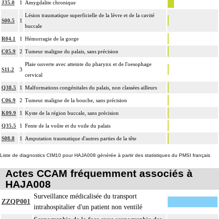
J35.0
1
Amygdalite chronique
Lésion traumatique superficielle de la lèvre et de la cavité
S00.5
1
buccale
R04.1
1
Hémorragie de la gorge
C05.9
2
Tumeur maligne du palais, sans précision
Plaie ouverte avec atteinte du pharynx et de l'oesophage
S11.2
3
cervical
Q38.5
1
Malformations congénitales du palais, non classées ailleurs
C06.9
2
Tumeur maligne de la bouche, sans précision
K09.9
1
Kyste de la région buccale, sans précision
Q35.5
1
Fente de la voûte et du voile du palais
S08.8
1
Amputation traumatique d'autres parties de la tête
Liste de diagnostics CIM10 pour HAJA008 générée à partir des statistiques du PMSI français
Actes CCAM fréquemment associés à
HAJA008
Surveillance médicalisée du transport
ZZQP001
intrahospitalier d'un patient non ventilé