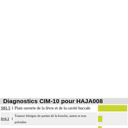
Diagnostics CIM-10 pour HAJA008
S01.5
1
Plaie ouverte de la lèvre et de la cavité buccale
Tumeur bénigne de parties de la bouche, autres et non
D10.3
1
précisées