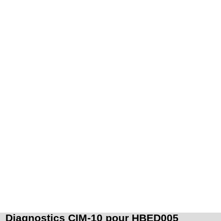
drain.
Diagnostics CIM-10 pour HBED005