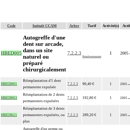
Code
Intitulé CCAM
Arbre
Tarif
Activité(s)
Acti
Autogreffe d'une
dent sur arcade,
dans un site
HBED005
7.2.2.3
1
2005
naturel ou
Remboursement
préparé
chirurgicalement
Réimplantation d'1 dent
HBED001
7.2.2.3
96,40 €
1
2005
permanente expulsée
Réimplantation de 2 dents
HBED003
7.2.2.3
192,80 €
1
2005
permanentes expulsées
Réimplantation de 3 dents
HBED021
permanentes expulsées, ou
7.2.2.3
289,20 €
1
2005
plus
Autogreffe d'un germe ou