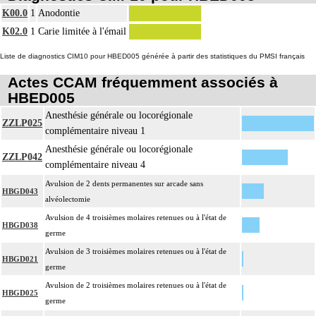
K00.0
1
Anodontie
K02.0
1
Carie limitée à l'émail
Liste de diagnostics CIM10 pour HBED005 générée à partir des statistiques du PMSI français
Actes CCAM fréquemment associés à
HBED005
Anesthésie générale ou locorégionale
ZZLP025
complémentaire niveau 1
Anesthésie générale ou locorégionale
ZZLP042
complémentaire niveau 4
Avulsion de 2 dents permanentes sur arcade sans
HBGD043
alvéolectomie
Avulsion de 4 troisièmes molaires retenues ou à l'état de
HBGD038
germe
Avulsion de 3 troisièmes molaires retenues ou à l'état de
HBGD021
germe
Avulsion de 2 troisièmes molaires retenues ou à l'état de
HBGD025
germe