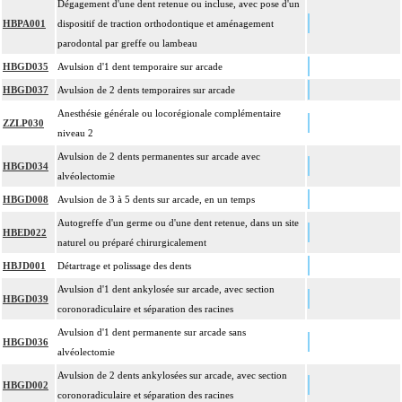
Dégagement d'une dent retenue ou incluse, avec pose d'un
HBPA001
dispositif de traction orthodontique et aménagement
parodontal par greffe ou lambeau
HBGD035
Avulsion d'1 dent temporaire sur arcade
HBGD037
Avulsion de 2 dents temporaires sur arcade
Anesthésie générale ou locorégionale complémentaire
ZZLP030
niveau 2
Avulsion de 2 dents permanentes sur arcade avec
HBGD034
alvéolectomie
HBGD008
Avulsion de 3 à 5 dents sur arcade, en un temps
Autogreffe d'un germe ou d'une dent retenue, dans un site
HBED022
naturel ou préparé chirurgicalement
HBJD001
Détartrage et polissage des dents
Avulsion d'1 dent ankylosée sur arcade, avec section
HBGD039
coronoradiculaire et séparation des racines
Avulsion d'1 dent permanente sur arcade sans
HBGD036
alvéolectomie
Avulsion de 2 dents ankylosées sur arcade, avec section
HBGD002
coronoradiculaire et séparation des racines