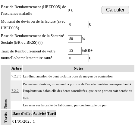
Base de Remboursement (HBED005) de
Calculer
0 €
l'assurance maladie
Montant du devis ou de la facture (avec
€
HBED005)
Base de Remboursement de la Sécurité
%
Sociale (BR ou BRSS)
(?)
%BR+
Taux de Remboursement de votre
mutuelle/complémentaire santé
€
Arbre
Notes
7.2.2.3
La réimplantation de dent inclut la pose de moyen de contention.
Par secteur dentaire, on entend la portion de l'arcade dentaire correspondant à
7.2.2
l'implantation habituelle des dents considérées, que cette portion soit dentée ou
non.
Notes
Les actes sur la cavité de l'abdomen, par coelioscopie ou par
7
rétropéritonéoscopie incluent l'évacuation de collection intraabdominale
Date d'effet
Activité
Tarif
Tarifs
associée, la toilette péritonéale et/ou la pose de drain.
01/01/2025
1
Les actes sur la cavité de l'abdomen, par abord direct incluent l'évacuation de
7
collection intraabdominale associée, la toilette péritonéale et/ou la pose de