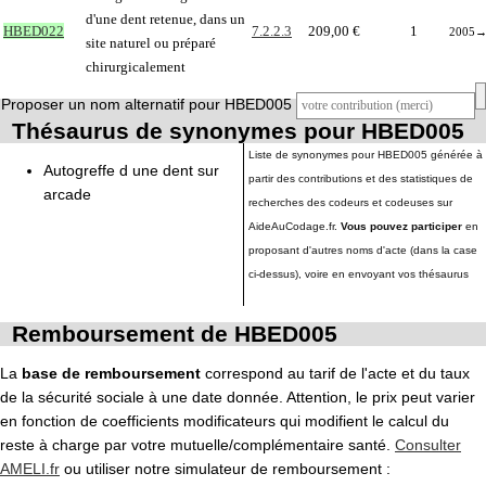
d'une dent retenue, dans un
HBED022
7.2.2.3
209,00 €
1
2005
site naturel ou préparé
chirurgicalement
Proposer un nom alternatif pour HBED005
Thésaurus de synonymes pour HBED005
Liste de synonymes pour HBED005 générée à
Autogreffe d une dent sur
partir des contributions et des statistiques de
arcade
recherches des codeurs et codeuses sur
AideAuCodage.fr.
Vous pouvez participer
en
proposant d'autres noms d'acte (dans la case
ci-dessus), voire en envoyant vos thésaurus
Remboursement de HBED005
La
base de remboursement
correspond au tarif de l'acte et du taux
de la sécurité sociale à une date donnée. Attention, le prix peut varier
en fonction de coefficients modificateurs qui modifient le calcul du
reste à charge par votre mutuelle/complémentaire santé.
Consulter
AMELI.fr
ou utiliser notre simulateur de remboursement :