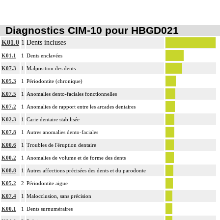
Diagnostics CIM-10 pour HBGD021
K01.0
1
Dents incluses
K01.1
1
Dents enclavées
K07.3
1
Malposition des dents
K05.3
1
Périodontite (chronique)
K07.5
1
Anomalies dento-faciales fonctionnelles
K07.2
1
Anomalies de rapport entre les arcades dentaires
K02.3
1
Carie dentaire stabilisée
K07.8
1
Autres anomalies dento-faciales
K00.6
1
Troubles de l'éruption dentaire
K00.2
1
Anomalies de volume et de forme des dents
K08.8
1
Autres affections précisées des dents et du parodonte
K05.2
2
Périodontite aiguë
K07.4
1
Malocclusion, sans précision
K00.1
1
Dents surnuméraires