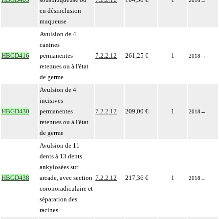
2018
→
en désinclusion
muqueuse
Avulsion de 4
canines
HBGD416
permanentes
7.2.2.12
261,25 €
1
2018
→
retenues ou à l'état
de germe
Avulsion de 4
incisives
HBGD430
permanentes
7.2.2.12
209,00 €
1
2018
→
retenues ou à l'état
de germe
Avulsion de 11
dents à 13 dents
ankylosées sur
HBGD438
arcade, avec section
7.2.2.12
217,36 €
1
2018
→
coronoradiculaire et
séparation des
racines