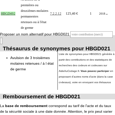
premières ou
deuxièmes molaires
HBGD492
7.2.2.12
125,40 €
1
2018
→
permanentes
retenues ou à l'état
de germe
Proposer un nom alternatif pour HBGD021
Thésaurus de synonymes pour HBGD021
Liste de synonymes pour HBGD021 générée à
Avulsion de 3 troisièmes
partir des contributions et des statistiques de
molaires retenues / à l état
recherches des codeurs et codeuses sur
de germe
AideAuCodage.fr.
Vous pouvez participer
en
proposant d'autres noms d'acte (dans la case
ci-dessus), voire en envoyant vos thésaurus
Remboursement de HBGD021
La
base de remboursement
correspond au tarif de l'acte et du taux
de la sécurité sociale à une date donnée. Attention, le prix peut varier