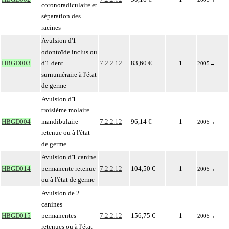
coronoradiculaire et
séparation des
racines
Avulsion d'1
odontoïde inclus ou
HBGD003
d'1 dent
7.2.2.12
83,60 €
1
2005
→
surnuméraire à l'état
de germe
Avulsion d'1
troisième molaire
HBGD004
mandibulaire
7.2.2.12
96,14 €
1
2005
→
retenue ou à l'état
de germe
Avulsion d'1 canine
HBGD014
permanente retenue
7.2.2.12
104,50 €
1
2005
→
ou à l'état de germe
Avulsion de 2
canines
HBGD015
permanentes
7.2.2.12
156,75 €
1
2005
→
retenues ou à l'état