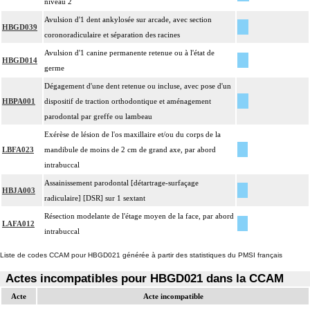
niveau 2
Avulsion d'1 dent ankylosée sur arcade, avec section
HBGD039
coronoradiculaire et séparation des racines
Avulsion d'1 canine permanente retenue ou à l'état de
HBGD014
germe
Dégagement d'une dent retenue ou incluse, avec pose d'un
HBPA001
dispositif de traction orthodontique et aménagement
parodontal par greffe ou lambeau
Exérèse de lésion de l'os maxillaire et/ou du corps de la
LBFA023
mandibule de moins de 2 cm de grand axe, par abord
intrabuccal
Assainissement parodontal [détartrage-surfaçage
HBJA003
radiculaire] [DSR] sur 1 sextant
Résection modelante de l'étage moyen de la face, par abord
LAFA012
intrabuccal
Liste de codes CCAM pour HBGD021 générée à partir des statistiques du PMSI français
Actes incompatibles pour HBGD021 dans la CCAM
Acte
Acte incompatible