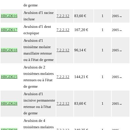
de germe
Avulsion d'1 racine
HBGD016
7.2.2.12
83,60 €
1
2005
→
incluse
Avulsion d'1 dent
HBGD017
7.2.2.12
167,20 €
1
2005
→
ectopique
Avulsion d'1
troisième molaire
HBGD018
7.2.2.12
96,14 €
1
2005
→
maxillaire retenue
ou à l'état de germe
Avulsion de 2
troisièmes molaires
HBGD025
7.2.2.12
144,21 €
1
2005
→
retenues ou à l'état
de germe
Avulsion d'1
incisive permanente
HBGD028
7.2.2.12
83,60 €
1
2005
→
retenue ou à l'état
de germe
Avulsion de 4
troisièmes molaires