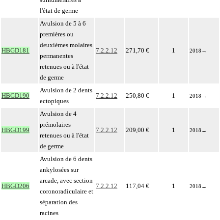
l'état de germe
Avulsion de 5 à 6
premières ou
deuxièmes molaires
HBGD181
7.2.2.12
271,70 €
1
2018
→
permanentes
retenues ou à l'état
de germe
Avulsion de 2 dents
HBGD190
7.2.2.12
250,80 €
1
2018
→
ectopiques
Avulsion de 4
prémolaires
HBGD199
7.2.2.12
209,00 €
1
2018
→
retenues ou à l'état
de germe
Avulsion de 6 dents
ankylosées sur
arcade, avec section
HBGD206
7.2.2.12
117,04 €
1
2018
→
coronoradiculaire et
séparation des
racines