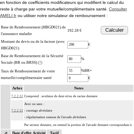
en fonction de coefficients modificateurs qui modifient le calcul du
reste à charge par votre mutuelle/complémentaire santé.
Consulter
AMELI.fr
ou utiliser notre simulateur de remboursement :
Base de Remboursement (HBGD021) de
Calculer
192.28 €
l'assurance maladie
Montant du devis ou de la facture (avec
€
HBGD021)
Base de Remboursement de la Sécurité
%
Sociale (BR ou BRSS)
(?)
%BR+
Taux de Remboursement de votre
mutuelle/complémentaire santé
€
Arbre
Notes
7.2.2.12
Comprend : avulsion de dent et/ou de racine dentaire
Avec ou sans :
7.2.2.12
- curetage alvéolaire
- régularisation osseuse de l'arcade alvéolaire
Par secteur dentaire, on entend la portion de l'arcade dentaire correspondant à
Notes
7.2.2
l'implantation habituelle des dents considérées, que cette portion soit dentée ou
Date d'effet
Activité
Tarif