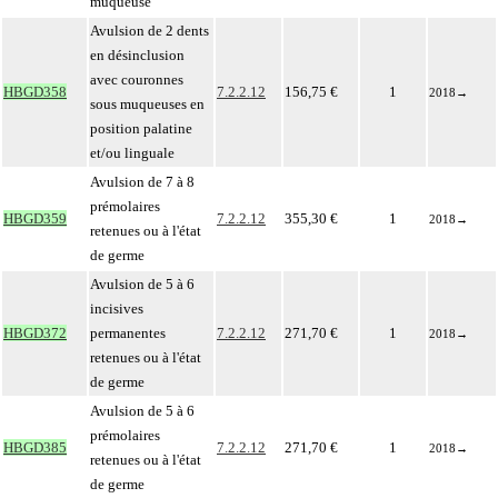
muqueuse
Avulsion de 2 dents
en désinclusion
avec couronnes
HBGD358
7.2.2.12
156,75 €
1
2018
→
sous muqueuses en
position palatine
et/ou linguale
Avulsion de 7 à 8
prémolaires
HBGD359
7.2.2.12
355,30 €
1
2018
→
retenues ou à l'état
de germe
Avulsion de 5 à 6
incisives
HBGD372
permanentes
7.2.2.12
271,70 €
1
2018
→
retenues ou à l'état
de germe
Avulsion de 5 à 6
prémolaires
HBGD385
7.2.2.12
271,70 €
1
2018
→
retenues ou à l'état
de germe