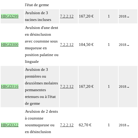
l'état de germe
Avulsion de 3
HBGD299
7.2.2.12
167,20 €
1
2018
→
racines incluses
Avulsion d'une dent
en désinclusion
avec couronne sous
HBGD300
7.2.2.12
104,50 €
1
2018
→
muqueuse en
position palatine ou
linguale
Avulsion de 3
premières ou
deuxièmes molaires
HBGD316
7.2.2.12
167,20 €
1
2018
→
permanentes
retenues ou à l'état
de germe
Avulsion de 2 dents
à couronne
HBGD322
sousmuqueuse ou
7.2.2.12
62,70 €
1
2018
→
en désinclusion