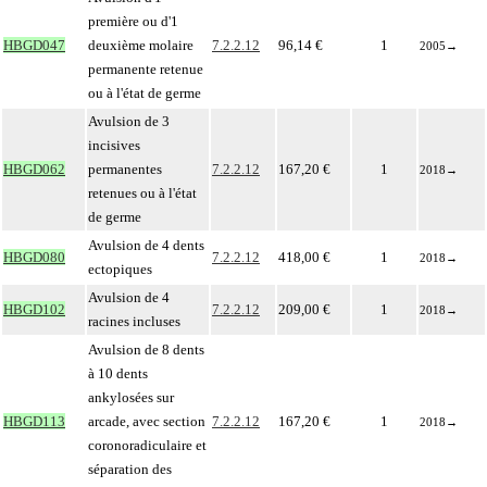
première ou d'1
HBGD047
deuxième molaire
7.2.2.12
96,14 €
1
2005
→
permanente retenue
ou à l'état de germe
Avulsion de 3
incisives
HBGD062
permanentes
7.2.2.12
167,20 €
1
2018
→
retenues ou à l'état
de germe
Avulsion de 4 dents
HBGD080
7.2.2.12
418,00 €
1
2018
→
ectopiques
Avulsion de 4
HBGD102
7.2.2.12
209,00 €
1
2018
→
racines incluses
Avulsion de 8 dents
à 10 dents
ankylosées sur
HBGD113
arcade, avec section
7.2.2.12
167,20 €
1
2018
→
coronoradiculaire et
séparation des