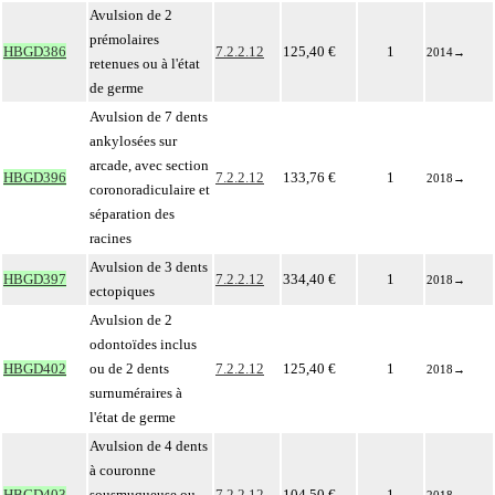
Avulsion de 2
prémolaires
HBGD386
7.2.2.12
125,40 €
1
2014
→
retenues ou à l'état
de germe
Avulsion de 7 dents
ankylosées sur
arcade, avec section
HBGD396
7.2.2.12
133,76 €
1
2018
→
coronoradiculaire et
séparation des
racines
Avulsion de 3 dents
HBGD397
7.2.2.12
334,40 €
1
2018
→
ectopiques
Avulsion de 2
odontoïdes inclus
HBGD402
ou de 2 dents
7.2.2.12
125,40 €
1
2018
→
surnuméraires à
l'état de germe
Avulsion de 4 dents
à couronne
HBGD403
sousmuqueuse ou
7.2.2.12
104,50 €
1