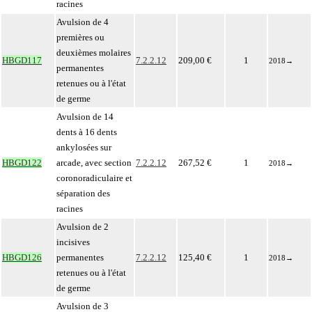
racines
Avulsion de 4
premières ou
deuxièmes molaires
HBGD117
7.2.2.12
209,00 €
1
2018
→
permanentes
retenues ou à l'état
de germe
Avulsion de 14
dents à 16 dents
ankylosées sur
HBGD122
arcade, avec section
7.2.2.12
267,52 €
1
2018
→
coronoradiculaire et
séparation des
racines
Avulsion de 2
incisives
HBGD126
permanentes
7.2.2.12
125,40 €
1
2018
→
retenues ou à l'état
de germe
Avulsion de 3