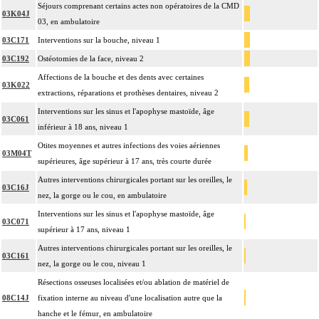
Séjours comprenant certains actes non opératoires de la CMD
03K04J
03, en ambulatoire
03C171
Interventions sur la bouche, niveau 1
03C192
Ostéotomies de la face, niveau 2
Affections de la bouche et des dents avec certaines
03K022
extractions, réparations et prothèses dentaires, niveau 2
Interventions sur les sinus et l'apophyse mastoïde, âge
03C061
inférieur à 18 ans, niveau 1
Otites moyennes et autres infections des voies aériennes
03M04T
supérieures, âge supérieur à 17 ans, très courte durée
Autres interventions chirurgicales portant sur les oreilles, le
03C16J
nez, la gorge ou le cou, en ambulatoire
Interventions sur les sinus et l'apophyse mastoïde, âge
03C071
supérieur à 17 ans, niveau 1
Autres interventions chirurgicales portant sur les oreilles, le
03C161
nez, la gorge ou le cou, niveau 1
Résections osseuses localisées et/ou ablation de matériel de
08C14J
fixation interne au niveau d'une localisation autre que la
hanche et le fémur, en ambulatoire