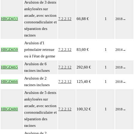
Avulsion de 3 dents
ankylosées sur
arcade, avec section
HBGD453
7.2.2.12
66,88 €
1
2018
→
coronoradiculaire et
séparation des
racines
Avulsion d'1
HBGD459
prémolaire retenue
7.2.2.12
83,60 €
1
2014
→
ou à l'état de germe
Avulsion de 6
HBGD465
7.2.2.12
292,60 €
1
2018
→
racines incluses
Avulsion de 2
HBGD466
7.2.2.12
125,40 €
1
2018
→
racines incluses
Avulsion de 5 dents
ankylosées sur
arcade, avec section
HBGD480
7.2.2.12
100,32 €
1
2018
→
coronoradiculaire et
séparation des
racines
Avulsion de 2