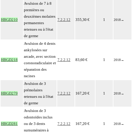
Avulsion de 7 à 8
premières ou
deuxièmes molaires
HBGD210
7.2.2.12
355,30 €
1
2018
→
permanentes
retenues ou à l'état
de germe
Avulsion de 4 dents
ankylosées sur
arcade, avec section
HBGD218
7.2.2.12
83,60 €
1
2018
→
coronoradiculaire et
séparation des
racines
Avulsion de 3
prémolaires
HBGD279
7.2.2.12
167,20 €
1
2018
→
retenues ou à l'état
de germe
Avulsion de 3
odontoïdes inclus
HBGD281
ou de 3 dents
7.2.2.12
167,20 €
1
2018
→
surnuméraires à