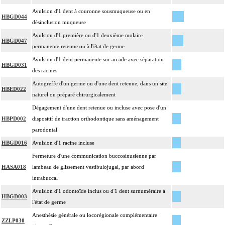
Avulsion d'1 dent à couronne sousmuqueuse ou en
HBGD044
désinclusion muqueuse
Avulsion d'1 première ou d'1 deuxième molaire
HBGD047
permanente retenue ou à l'état de germe
Avulsion d'1 dent permanente sur arcade avec séparation
HBGD031
des racines
Autogreffe d'un germe ou d'une dent retenue, dans un site
HBED022
naturel ou préparé chirurgicalement
Dégagement d'une dent retenue ou incluse avec pose d'un
HBPD002
dispositif de traction orthodontique sans aménagement
parodontal
HBGD016
Avulsion d'1 racine incluse
Fermeture d'une communication buccosinusienne par
HASA018
lambeau de glissement vestibulojugal, par abord
intrabuccal
Avulsion d'1 odontoïde inclus ou d'1 dent surnuméraire à
HBGD003
l'état de germe
Anesthésie générale ou locorégionale complémentaire
ZZLP030