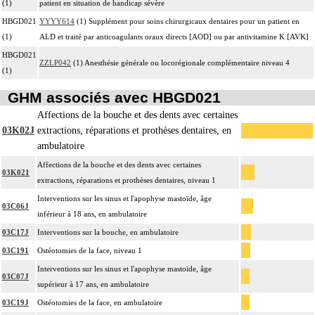
(1)
patient en situation de handicap sévère
HBGD021
YYYY614
(1) Supplément pour soins chirurgicaux dentaires pour un patient en
(1)
ALD et traité par anticoagulants oraux directs [AOD] ou par antivitamine K [AVK]
HBGD021
ZZLP042
(1) Anesthésie générale ou locorégionale complémentaire niveau 4
(1)
GHM associés avec HBGD021
Affections de la bouche et des dents avec certaines
03K02J
extractions, réparations et prothèses dentaires, en
ambulatoire
Affections de la bouche et des dents avec certaines
03K021
extractions, réparations et prothèses dentaires, niveau 1
Interventions sur les sinus et l'apophyse mastoïde, âge
03C06J
inférieur à 18 ans, en ambulatoire
03C17J
Interventions sur la bouche, en ambulatoire
03C191
Ostéotomies de la face, niveau 1
Interventions sur les sinus et l'apophyse mastoïde, âge
03C07J
supérieur à 17 ans, en ambulatoire
03C19J
Ostéotomies de la face, en ambulatoire