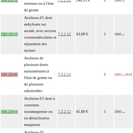
HBGD038
7.2.2.12
240,35 €
1
2005
→
retenues ou à l'état
de germe
Avulsion d'1 dent
ankylosée sur
arcade, avec section
HBGD039
7.2.2.12
43,00 €
1
2005
→
coronoradiculaire et
séparation des
racines
Avulsion de
plusieurs dents
surnuméraires à
HBGD040
7.2.2.12
1
2005
→
2019
l'état de germe ou
de plusieurs
odontoïdes
Avulsion d'1 dent à
couronne
HBGD044
sousmuqueuse ou
7.2.2.12
41,80 €
1
2005
→
en désinclusion
muqueuse
Avulsion d'1