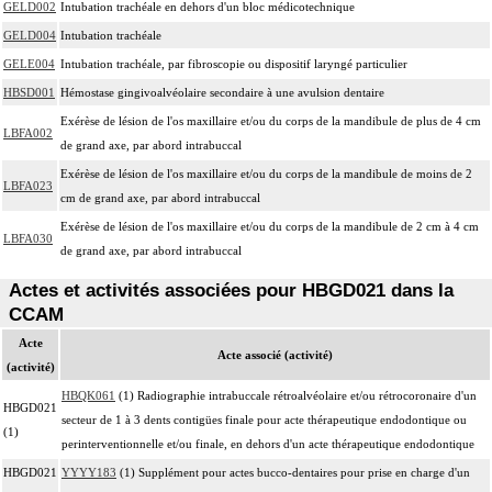
GELD002
Intubation trachéale en dehors d'un bloc médicotechnique
GELD004
Intubation trachéale
GELE004
Intubation trachéale, par fibroscopie ou dispositif laryngé particulier
HBSD001
Hémostase gingivoalvéolaire secondaire à une avulsion dentaire
Exérèse de lésion de l'os maxillaire et/ou du corps de la mandibule de plus de 4 cm
LBFA002
de grand axe, par abord intrabuccal
Exérèse de lésion de l'os maxillaire et/ou du corps de la mandibule de moins de 2
LBFA023
cm de grand axe, par abord intrabuccal
Exérèse de lésion de l'os maxillaire et/ou du corps de la mandibule de 2 cm à 4 cm
LBFA030
de grand axe, par abord intrabuccal
Actes et activités associées pour HBGD021 dans la
CCAM
Acte
Acte associé (activité)
(activité)
HBQK061
(1) Radiographie intrabuccale rétroalvéolaire et/ou rétrocoronaire d'un
HBGD021
secteur de 1 à 3 dents contigües finale pour acte thérapeutique endodontique ou
(1)
perinterventionnelle et/ou finale, en dehors d'un acte thérapeutique endodontique
HBGD021
YYYY183
(1) Supplément pour actes bucco-dentaires pour prise en charge d'un