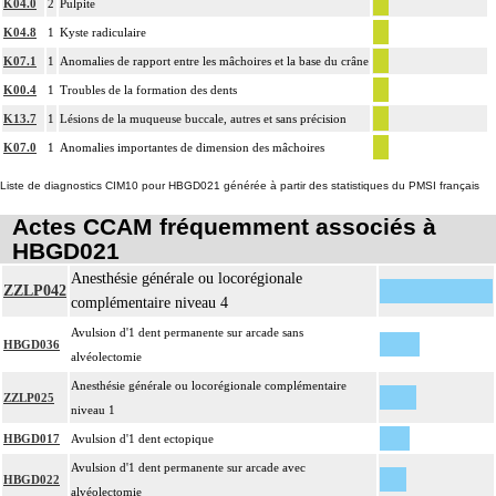
K04.0
2
Pulpite
K04.8
1
Kyste radiculaire
K07.1
1
Anomalies de rapport entre les mâchoires et la base du crâne
K00.4
1
Troubles de la formation des dents
K13.7
1
Lésions de la muqueuse buccale, autres et sans précision
K07.0
1
Anomalies importantes de dimension des mâchoires
Liste de diagnostics CIM10 pour HBGD021 générée à partir des statistiques du PMSI français
Actes CCAM fréquemment associés à
HBGD021
Anesthésie générale ou locorégionale
ZZLP042
complémentaire niveau 4
Avulsion d'1 dent permanente sur arcade sans
HBGD036
alvéolectomie
Anesthésie générale ou locorégionale complémentaire
ZZLP025
niveau 1
HBGD017
Avulsion d'1 dent ectopique
Avulsion d'1 dent permanente sur arcade avec
HBGD022
alvéolectomie