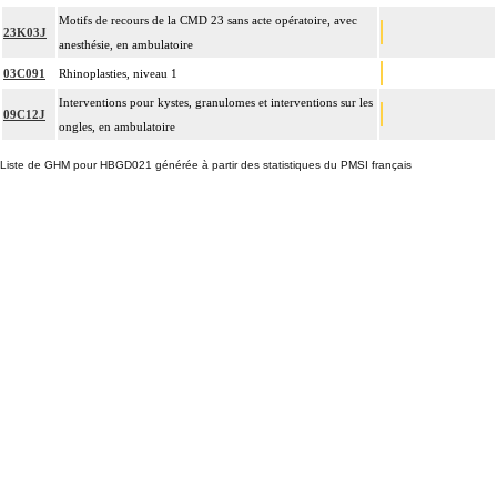
Motifs de recours de la CMD 23 sans acte opératoire, avec
23K03J
anesthésie, en ambulatoire
03C091
Rhinoplasties, niveau 1
Interventions pour kystes, granulomes et interventions sur les
09C12J
ongles, en ambulatoire
Liste de GHM pour HBGD021 générée à partir des statistiques du PMSI français