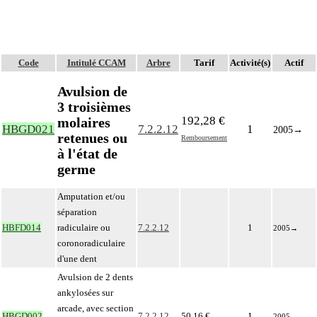
Code
Intitulé CCAM
Arbre
Tarif
Activité(s)
Actif
Avulsion de
3 troisièmes
192,28 €
molaires
HBGD021
7.2.2.12
1
2005
→
retenues ou
Remboursement
à l'état de
germe
Amputation et/ou
séparation
HBFD014
radiculaire ou
7.2.2.12
1
2005
→
coronoradiculaire
d'une dent
Avulsion de 2 dents
ankylosées sur
arcade, avec section
HBGD002
7.2.2.12
50,16 €
1
2005
→