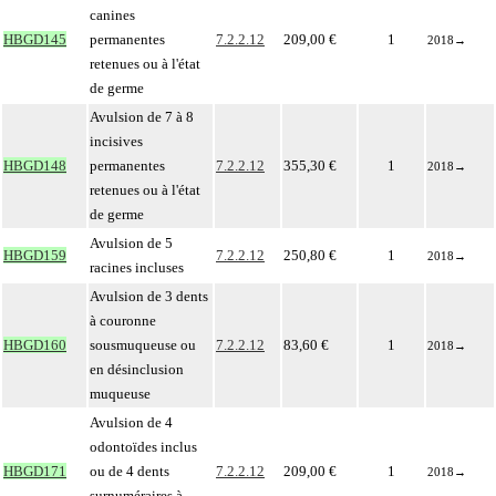
canines
HBGD145
permanentes
7.2.2.12
209,00 €
1
2018
→
retenues ou à l'état
de germe
Avulsion de 7 à 8
incisives
HBGD148
permanentes
7.2.2.12
355,30 €
1
2018
→
retenues ou à l'état
de germe
Avulsion de 5
HBGD159
7.2.2.12
250,80 €
1
2018
→
racines incluses
Avulsion de 3 dents
à couronne
HBGD160
sousmuqueuse ou
7.2.2.12
83,60 €
1
2018
→
en désinclusion
muqueuse
Avulsion de 4
odontoïdes inclus
HBGD171
ou de 4 dents
7.2.2.12
209,00 €
1
2018
→
surnuméraires à