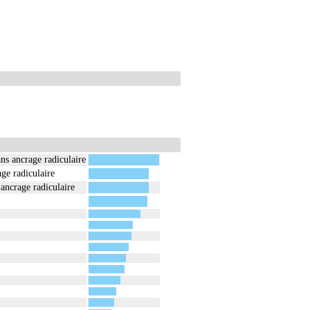
ns ancrage radiculaire
ge radiculaire
 ancrage radiculaire