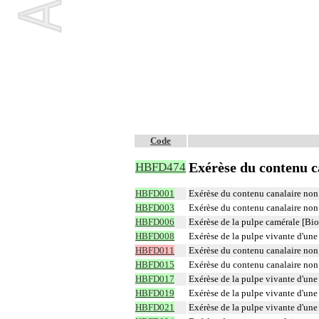
Code
Exérèse du contenu c
HBFD474
HBFD001
Exérèse du contenu canalaire non
HBFD003
Exérèse du contenu canalaire non 
HBFD006
Exérèse de la pulpe camérale [Bi
HBFD008
Exérèse de la pulpe vivante d'un
HBFD011
Exérèse du contenu canalaire non
HBFD015
Exérèse du contenu canalaire non 
HBFD017
Exérèse de la pulpe vivante d'une
HBFD019
Exérèse de la pulpe vivante d'une
HBFD021
Exérèse de la pulpe vivante d'une