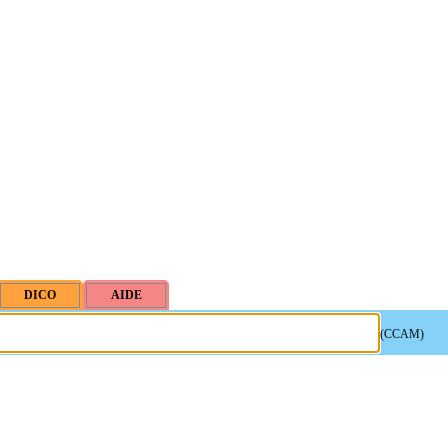
(CCAM)