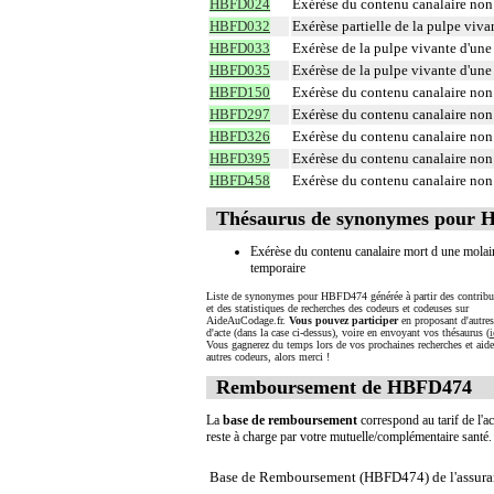
HBFD024
Exérèse du contenu canalaire non
HBFD032
Exérèse partielle de la pulpe vi
HBFD033
Exérèse de la pulpe vivante d'une
HBFD035
Exérèse de la pulpe vivante d'une
HBFD150
Exérèse du contenu canalaire non
HBFD297
Exérèse du contenu canalaire non 
HBFD326
Exérèse du contenu canalaire non 
HBFD395
Exérèse du contenu canalaire non
HBFD458
Exérèse du contenu canalaire non
Thésaurus de synonymes pour
Exérèse du contenu canalaire mort d une molai
temporaire
Liste de synonymes pour HBFD474 générée à partir des contribu
et des statistiques de recherches des codeurs et codeuses sur
AideAuCodage.fr.
Vous pouvez participer
en proposant d'autre
d'acte (dans la case ci-dessus), voire en envoyant vos thésaurus (
i
Vous gagnerez du temps lors de vos prochaines recherches et aide
autres codeurs, alors merci !
Remboursement de HBFD474
La
base de remboursement
correspond au tarif de l'ac
reste à charge par votre mutuelle/complémentaire santé
Base de Remboursement (HBFD474) de l'assura