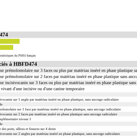
474
tatistiques du PMSI français
ciés à HBFD474
eur prémolomolaire sur 3 faces ou plus par matériau inséré en phase plastique sa
eur prémolomolaire sur 2 faces par matériau inséré en phase plastique sans ancra
ur incisivocanin sur 3 faces ou plus par matériau inséré en phase plastique sans
vivant d'une incisive ou d'une canine temporaire
sivocanin sur 1 angle par matériau inséré en phase plastique, sans ancrage radiculaire
de
olomolaire sur 1 face par matériau inséré en phase plastique, sans ancrage radiculaire
sivocanin sur 2 faces par matériau inséré en phase plastique sans ancrage radiculaire
mplémentaire niveau 1
de
s puits, sillons et fissures sur 4 dents
sivocanin sur 2 angles par matériau inséré en phase plastique, sans ancrage radiculaire