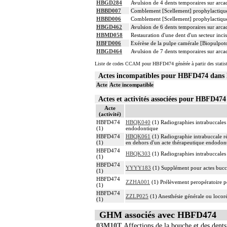
HBGD284
Avulsion de 4 dents temporaires sur arca
HBBD007
Comblement [Scellement] prophylactique de
HBBD006
Comblement [Scellement] prophylactique de
HBGD462
Avulsion de 6 dents temporaires sur arca
HBMD058
Restauration d'une dent d'un secteur inci
HBFD006
Exérèse de la pulpe camérale [Biopulpot
HBGD464
Avulsion de 7 dents temporaires sur arca
Liste de codes CCAM pour HBFD474 générée à partir des statis
Actes incompatibles pour HBFD474 dan
Acte
Acte incompatible
Actes et activités associées pour HBFD4
Acte
(activité)
HBFD474
HBQK040
(1) Radiographies intrabuccales 
(1)
endodontique
HBFD474
HBQK061
(1) Radiographie intrabuccale ré
(1)
en dehors d'un acte thérapeutique endodon
HBFD474
HBQK303
(1) Radiographies intrabuccales 
(1)
HBFD474
YYYY183
(1) Supplément pour actes bucco
(1)
HBFD474
ZZHA001
(1) Prélèvement peropératoire 
(1)
HBFD474
ZZLP025
(1) Anesthésie générale ou loco
(1)
GHM associés avec HBFD474
03M10T
Affections de la bouche et des dents 