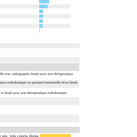
lle avec radiographie finale pour acte thérapeutique
tique endodontique ou perinterventionnelle et/ou finale,
e et finale pour acte thérapeutique endodontique
 ans, très courte durée