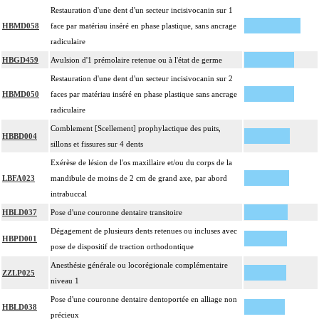
Restauration d'une dent d'un secteur incisivocanin sur 1
HBMD058
face par matériau inséré en phase plastique, sans ancrage
radiculaire
HBGD459
Avulsion d'1 prémolaire retenue ou à l'état de germe
Restauration d'une dent d'un secteur incisivocanin sur 2
HBMD050
faces par matériau inséré en phase plastique sans ancrage
radiculaire
Comblement [Scellement] prophylactique des puits,
HBBD004
sillons et fissures sur 4 dents
Exérèse de lésion de l'os maxillaire et/ou du corps de la
LBFA023
mandibule de moins de 2 cm de grand axe, par abord
intrabuccal
HBLD037
Pose d'une couronne dentaire transitoire
Dégagement de plusieurs dents retenues ou incluses avec
HBPD001
pose de dispositif de traction orthodontique
Anesthésie générale ou locorégionale complémentaire
ZZLP025
niveau 1
Pose d'une couronne dentaire dentoportée en alliage non
HBLD038
précieux