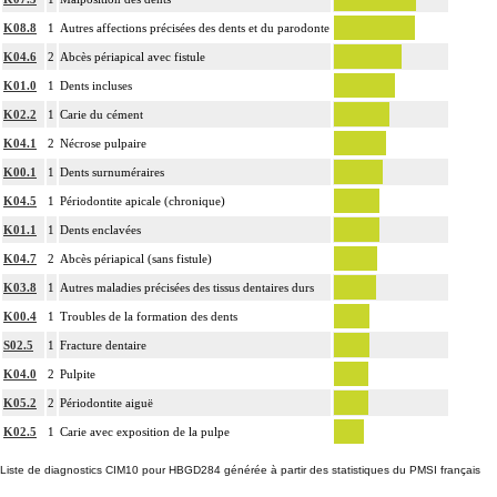
K08.8
1
Autres affections précisées des dents et du parodonte
K04.6
2
Abcès périapical avec fistule
K01.0
1
Dents incluses
K02.2
1
Carie du cément
K04.1
2
Nécrose pulpaire
K00.1
1
Dents surnuméraires
K04.5
1
Périodontite apicale (chronique)
K01.1
1
Dents enclavées
K04.7
2
Abcès périapical (sans fistule)
K03.8
1
Autres maladies précisées des tissus dentaires durs
K00.4
1
Troubles de la formation des dents
S02.5
1
Fracture dentaire
K04.0
2
Pulpite
K05.2
2
Périodontite aiguë
K02.5
1
Carie avec exposition de la pulpe
Liste de diagnostics CIM10 pour HBGD284 générée à partir des statistiques du PMSI français