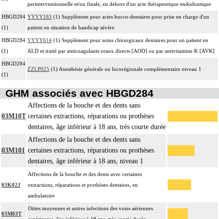
perinterventionnelle et/ou finale, en dehors d'un acte thérapeutique endodontique
HBGD284
YYYY183
(1) Supplément pour actes bucco-dentaires pour prise en charge d'un
(1)
patient en situation de handicap sévère
HBGD284
YYYY614
(1) Supplément pour soins chirurgicaux dentaires pour un patient en
(1)
ALD et traité par anticoagulants oraux directs [AOD] ou par antivitamine K [AVK]
HBGD284
ZZLP025
(1) Anesthésie générale ou locorégionale complémentaire niveau 1
(1)
GHM associés avec HBGD284
Affections de la bouche et des dents sans
03M10T
certaines extractions, réparations ou prothèses
dentaires, âge inférieur à 18 ans, très courte durée
Affections de la bouche et des dents sans
03M101
certaines extractions, réparations ou prothèses
dentaires, âge inférieur à 18 ans, niveau 1
Affections de la bouche et des dents avec certaines
03K02J
extractions, réparations et prothèses dentaires, en
ambulatoire
Otites moyennes et autres infections des voies aériennes
03M03T