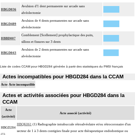
Avulsion d'1 dent permanente sur arcade sans
HBGD036
alvéolectomie
Avulsion de 4 dents permanentes sur arcade sans
HBGD489
alvéolectomie
Comblement [Scellement] prophylactique des puits,
HBBD007
sillons et fissures sur 3 dents
Avulsion de 2 dents permanentes sur arcade sans
HBGD043
alvéolectomie
Liste de codes CCAM pour HBGD284 générée à partir des statistiques du PMSI français
Actes incompatibles pour HBGD284 dans la CCAM
Acte
Acte incompatible
Actes et activités associées pour HBGD284 dans la
CCAM
Acte
Acte associé (activité)
(activité)
HBQK061
(1) Radiographie intrabuccale rétroalvéolaire et/ou rétrocoronaire d'un
HBGD284
secteur de 1 à 3 dents contigües finale pour acte thérapeutique endodontique ou
(1)