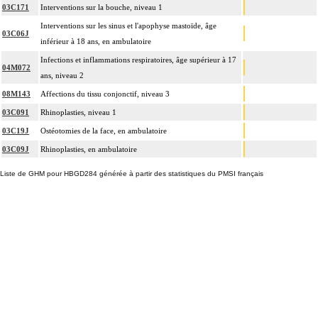
03C171
Interventions sur la bouche, niveau 1
Interventions sur les sinus et l'apophyse mastoïde, âge
03C06J
inférieur à 18 ans, en ambulatoire
Infections et inflammations respiratoires, âge supérieur à 17
04M072
ans, niveau 2
08M143
Affections du tissu conjonctif, niveau 3
03C091
Rhinoplasties, niveau 1
03C19J
Ostéotomies de la face, en ambulatoire
03C09J
Rhinoplasties, en ambulatoire
Liste de GHM pour HBGD284 générée à partir des statistiques du PMSI français