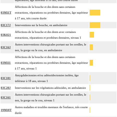
supérieures, âge inférieur à 18 ans, très courte durée
Affections de la bouche et des dents sans certaines
03M11T
extractions, réparations ou prothèses dentaires, âge supérieur
à 17 ans, très courte durée
03C17J
Interventions sur la bouche, en ambulatoire
Affections de la bouche et des dents avec certaines
03K021
extractions, réparations et prothèses dentaires, niveau 1
Autres interventions chirurgicales portant sur les oreilles, le
03C16J
nez, la gorge ou le cou, en ambulatoire
Affections de la bouche et des dents sans certaines
03M111
extractions, réparations ou prothèses dentaires, âge supérieur
à 17 ans, niveau 1
Amygdalectomies et/ou adénoïdectomies isolées, âge
03C101
inférieur à 18 ans, niveau 1
03C28J
Interventions sur les végétations adénoïdes, en ambulatoire
Autres interventions chirurgicales portant sur les oreilles, le
03C161
nez, la gorge ou le cou, niveau 1
Autres maladies et troubles mentaux de l'enfance, très courte
19M18T
durée