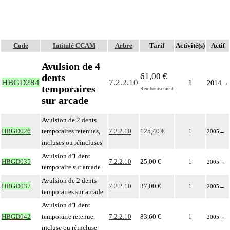
Code
Intitulé CCAM
Arbre
Tarif
Activité(s)
Actif
Avulsion de 4
61,00 €
dents
HBGD284
7.2.2.10
1
2014
→
temporaires
Remboursement
sur arcade
Avulsion de 2 dents
HBGD026
temporaires retenues,
7.2.2.10
125,40 €
1
2005
→
incluses ou réincluses
Avulsion d'1 dent
HBGD035
7.2.2.10
25,00 €
1
2005
→
temporaire sur arcade
Avulsion de 2 dents
HBGD037
7.2.2.10
37,00 €
1
2005
→
temporaires sur arcade
Avulsion d'1 dent
HBGD042
temporaire retenue,
7.2.2.10
83,60 €
1
2005
→
incluse ou réincluse