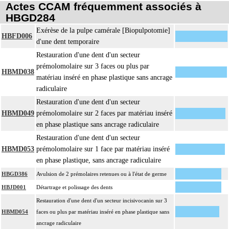
Actes CCAM fréquemment associés à
HBGD284
Exérèse de la pulpe camérale [Biopulpotomie]
HBFD006
d'une dent temporaire
Restauration d'une dent d'un secteur
prémolomolaire sur 3 faces ou plus par
HBMD038
matériau inséré en phase plastique sans ancrage
radiculaire
Restauration d'une dent d'un secteur
HBMD049
prémolomolaire sur 2 faces par matériau inséré
en phase plastique sans ancrage radiculaire
Restauration d'une dent d'un secteur
HBMD053
prémolomolaire sur 1 face par matériau inséré
en phase plastique, sans ancrage radiculaire
HBGD386
Avulsion de 2 prémolaires retenues ou à l'état de germe
HBJD001
Détartrage et polissage des dents
Restauration d'une dent d'un secteur incisivocanin sur 3
HBMD054
faces ou plus par matériau inséré en phase plastique sans
ancrage radiculaire