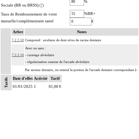
%
Sociale (BR ou BRSS)
(?)
%BR+
Taux de Remboursement de votre
mutuelle/complémentaire santé
€
Arbre
Notes
7.2.2.10
Comprend : avulsion de dent et/ou de racine dentaire
Avec ou sans :
7.2.2.10
- curetage alvéolaire
- régularisation osseuse de l'arcade alvéolaire
Par secteur dentaire, on entend la portion de l'arcade dentaire correspondant à
Notes
7.2.2
l'implantation habituelle des dents considérées, que cette portion soit dentée ou
Date d'effet
Activité
Tarif
Tarifs
non.
01/01/2025
1
61,00 €
Les actes sur la cavité de l'abdomen, par coelioscopie ou par
7
rétropéritonéoscopie incluent l'évacuation de collection intraabdominale
associée, la toilette péritonéale et/ou la pose de drain.
Les actes sur la cavité de l'abdomen, par abord direct incluent l'évacuation de
7
collection intraabdominale associée, la toilette péritonéale et/ou la pose de
drain.