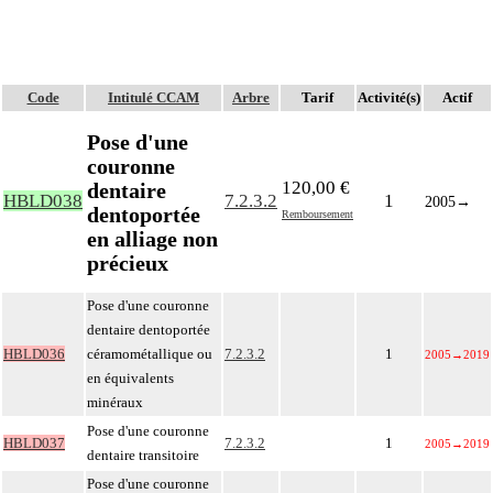
Code
Intitulé CCAM
Arbre
Tarif
Activité(s)
Actif
Pose d'une
couronne
120,00 €
dentaire
HBLD038
7.2.3.2
1
2005
→
dentoportée
Remboursement
en alliage non
précieux
Pose d'une couronne
dentaire dentoportée
HBLD036
céramométallique ou
7.2.3.2
1
2005
→
2019
en équivalents
minéraux
Pose d'une couronne
HBLD037
7.2.3.2
1
2005
→
2019
dentaire transitoire
Pose d'une couronne