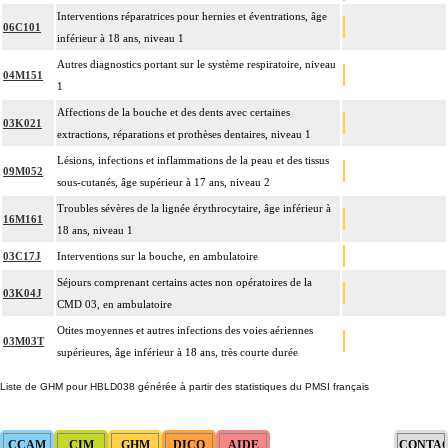
Interventions réparatrices pour hernies et éventrations, âge
06C101
inférieur à 18 ans, niveau 1
Autres diagnostics portant sur le système respiratoire, niveau
04M151
1
Affections de la bouche et des dents avec certaines
03K021
extractions, réparations et prothèses dentaires, niveau 1
Lésions, infections et inflammations de la peau et des tissus
09M052
sous-cutanés, âge supérieur à 17 ans, niveau 2
Troubles sévères de la lignée érythrocytaire, âge inférieur à
16M161
18 ans, niveau 1
03C17J
Interventions sur la bouche, en ambulatoire
Séjours comprenant certains actes non opératoires de la
03K04J
CMD 03, en ambulatoire
Otites moyennes et autres infections des voies aériennes
03M03T
supérieures, âge inférieur à 18 ans, très courte durée
Liste de GHM pour HBLD038 générée à partir des statistiques du PMSI français