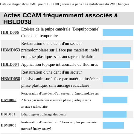
Liste de diagnostics CIM10 pour HBLD038 générée à partir des statistiques du PMSI français
Actes CCAM fréquemment associés à
HBLD038
Exérèse de la pulpe camérale [Biopulpotomie]
HBFD006
d'une dent temporaire
Restauration d'une dent d'un secteur
HBMD053
prémolomolaire sur 1 face par matériau inséré
en phase plastique, sans ancrage radiculaire
HBLD004
Application topique intrabuccale de fluorures
Restauration d'une dent d'un secteur
HBMD058
incisivocanin sur 1 face par matériau inséré en
phase plastique, sans ancrage radiculaire
Restauration d'une dent d'un secteur prémolomolaire sur
HBMD049
2 faces par matériau inséré en phase plastique sans
ancrage radiculaire
HBJD001
Détartrage et polissage des dents
Restauration d'une dent sur 3 faces ou plus par matériau
HBMD055
incrusté [inlay-onlay]