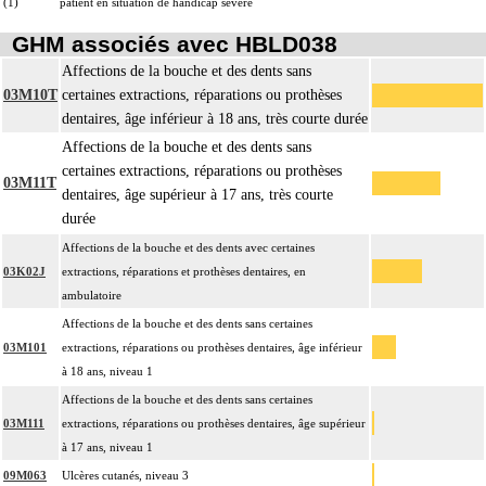
(1)
patient en situation de handicap sévère
GHM associés avec HBLD038
Affections de la bouche et des dents sans
03M10T
certaines extractions, réparations ou prothèses
dentaires, âge inférieur à 18 ans, très courte durée
Affections de la bouche et des dents sans
certaines extractions, réparations ou prothèses
03M11T
dentaires, âge supérieur à 17 ans, très courte
durée
Affections de la bouche et des dents avec certaines
03K02J
extractions, réparations et prothèses dentaires, en
ambulatoire
Affections de la bouche et des dents sans certaines
03M101
extractions, réparations ou prothèses dentaires, âge inférieur
à 18 ans, niveau 1
Affections de la bouche et des dents sans certaines
03M111
extractions, réparations ou prothèses dentaires, âge supérieur
à 17 ans, niveau 1
09M063
Ulcères cutanés, niveau 3