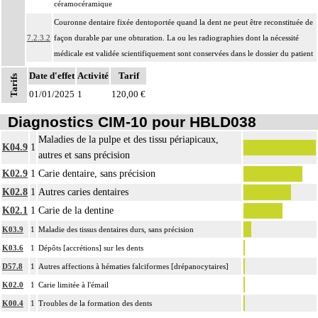
céramocéramique
Couronne dentaire fixée dentoportée quand la dent ne peut être reconstituée de
7.2.3.2
façon durable par une obturation. La ou les radiographies dont la nécessité
médicale est validée scientifiquement sont conservées dans le dossier du patient
Facturation : les couronnes sur dents temporaires, les couronnes ou dents à
Date d'effet
Activité
Tarif
Tarifs
7.2.3.2
tenon préfabriquées, les couronnes ou dents à tenon provisoires, les couronnes
01/01/2025
1
120,00 €
à recouvrement partiel ne sont pas prises en charge
Diagnostics CIM-10 pour HBLD038
Notes
La pose d'une prothèse dentaire inclut sa conception, sa réalisation, son
7.2.3
adaptation et sa pose.
Maladies de la pulpe et des tissu périapicaux,
K04.9
1
autres et sans précision
Facturation : la durée d'usage des prothèses dentaires n'est pas limitée ; la prise
7.2.3
en charge du renouvellement des prothèses dentaires est subordonnée à l'usure
K02.9
1
Carie dentaire, sans précision
des appareils ou des dents ou à des modifications morphologiques de la bouche
K02.8
1
Autres caries dentaires
Les actes sur la cavité de l'abdomen, par coelioscopie ou par
K02.1
1
Carie de la dentine
7
rétropéritonéoscopie incluent l'évacuation de collection intraabdominale
K03.9
1
Maladie des tissus dentaires durs, sans précision
associée, la toilette péritonéale et/ou la pose de drain.
K03.6
1
Dépôts [accrétions] sur les dents
Les actes sur la cavité de l'abdomen, par abord direct incluent l'évacuation de
D57.8
1
Autres affections à hématies falciformes [drépanocytaires]
7
collection intraabdominale associée, la toilette péritonéale et/ou la pose de
K02.0
1
Carie limitée à l'émail
drain.
K00.4
1
Troubles de la formation des dents