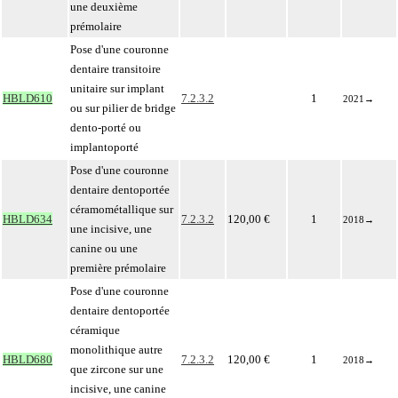
une deuxième
prémolaire
Pose d'une couronne
dentaire transitoire
unitaire sur implant
HBLD610
7.2.3.2
1
2021
→
ou sur pilier de bridge
dento-porté ou
implantoporté
Pose d'une couronne
dentaire dentoportée
céramométallique sur
HBLD634
7.2.3.2
120,00 €
1
2018
→
une incisive, une
canine ou une
première prémolaire
Pose d'une couronne
dentaire dentoportée
céramique
monolithique autre
HBLD680
7.2.3.2
120,00 €
1
2018
→
que zircone sur une
incisive, une canine