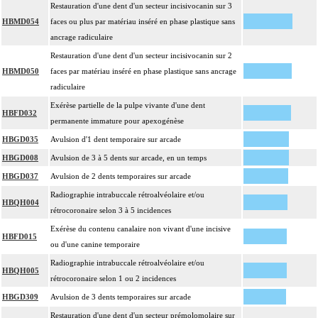
Restauration d'une dent d'un secteur incisivocanin sur 3
HBMD054
faces ou plus par matériau inséré en phase plastique sans
ancrage radiculaire
Restauration d'une dent d'un secteur incisivocanin sur 2
HBMD050
faces par matériau inséré en phase plastique sans ancrage
radiculaire
Exérèse partielle de la pulpe vivante d'une dent
HBFD032
permanente immature pour apexogénèse
HBGD035
Avulsion d'1 dent temporaire sur arcade
HBGD008
Avulsion de 3 à 5 dents sur arcade, en un temps
HBGD037
Avulsion de 2 dents temporaires sur arcade
Radiographie intrabuccale rétroalvéolaire et/ou
HBQH004
rétrocoronaire selon 3 à 5 incidences
Exérèse du contenu canalaire non vivant d'une incisive
HBFD015
ou d'une canine temporaire
Radiographie intrabuccale rétroalvéolaire et/ou
HBQH005
rétrocoronaire selon 1 ou 2 incidences
HBGD309
Avulsion de 3 dents temporaires sur arcade
Restauration d'une dent d'un secteur prémolomolaire sur