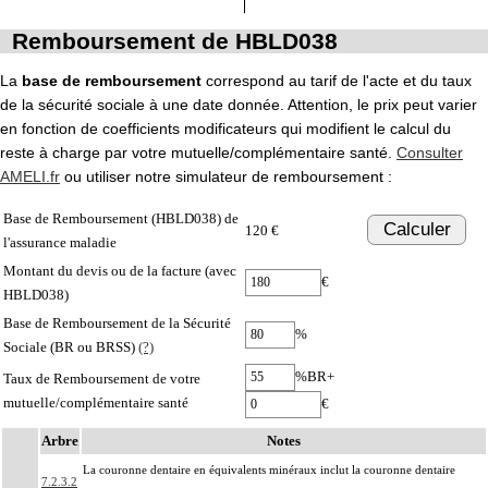
Remboursement de HBLD038
La
base de remboursement
correspond au tarif de l'acte et du taux
de la sécurité sociale à une date donnée. Attention, le prix peut varier
en fonction de coefficients modificateurs qui modifient le calcul du
reste à charge par votre mutuelle/complémentaire santé.
Consulter
AMELI.fr
ou utiliser notre simulateur de remboursement :
Base de Remboursement (HBLD038) de
Calculer
120 €
l'assurance maladie
Montant du devis ou de la facture (avec
€
HBLD038)
Base de Remboursement de la Sécurité
%
Sociale (BR ou BRSS)
(?)
%BR+
Taux de Remboursement de votre
mutuelle/complémentaire santé
€
Arbre
Notes
La couronne dentaire en équivalents minéraux inclut la couronne dentaire
7.2.3.2