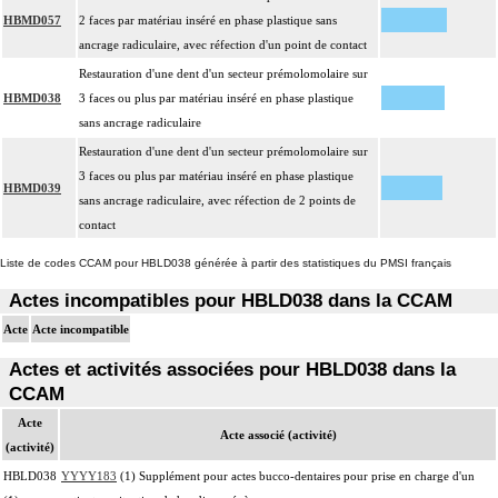
HBMD057
2 faces par matériau inséré en phase plastique sans
ancrage radiculaire, avec réfection d'un point de contact
Restauration d'une dent d'un secteur prémolomolaire sur
HBMD038
3 faces ou plus par matériau inséré en phase plastique
sans ancrage radiculaire
Restauration d'une dent d'un secteur prémolomolaire sur
3 faces ou plus par matériau inséré en phase plastique
HBMD039
sans ancrage radiculaire, avec réfection de 2 points de
contact
Liste de codes CCAM pour HBLD038 générée à partir des statistiques du PMSI français
Actes incompatibles pour HBLD038 dans la CCAM
Acte
Acte incompatible
Actes et activités associées pour HBLD038 dans la
CCAM
Acte
Acte associé (activité)
(activité)
HBLD038
YYYY183
(1) Supplément pour actes bucco-dentaires pour prise en charge d'un