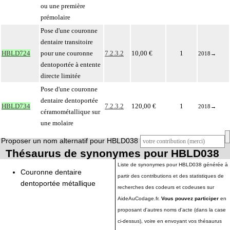
ou une première
prémolaire
Pose d'une couronne
dentaire transitoire
HBLD724
pour une couronne
7.2.3.2
10,00 €
1
2018
→
dentoportée à entente
directe limitée
Pose d'une couronne
dentaire dentoportée
HBLD734
7.2.3.2
120,00 €
1
2018
→
céramométallique sur
une molaire
Proposer un nom alternatif pour HBLD038
Thésaurus de synonymes pour HBLD038
Liste de synonymes pour HBLD038 générée à
Couronne dentaire
partir des contributions et des statistiques de
dentoportée métallique
recherches des codeurs et codeuses sur
AideAuCodage.fr.
Vous pouvez participer
en
proposant d'autres noms d'acte (dans la case
ci-dessus), voire en envoyant vos thésaurus