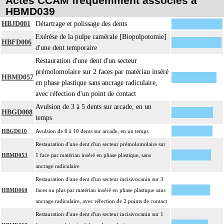
Actes CCAM fréquemment associés à
HBMD039
HBJD001
Détartrage et polissage des dents
Exérèse de la pulpe camérale [Biopulpotomie]
HBFD006
d'une dent temporaire
Restauration d'une dent d'un secteur
prémolomolaire sur 2 faces par matériau inséré
HBMD057
en phase plastique sans ancrage radiculaire,
avec réfection d'un point de contact
Avulsion de 3 à 5 dents sur arcade, en un
HBGD008
temps
HBGD010
Avulsion de 6 à 10 dents sur arcade, en un temps
Restauration d'une dent d'un secteur prémolomolaire sur
HBMD053
1 face par matériau inséré en phase plastique, sans
ancrage radiculaire
Restauration d'une dent d'un secteur incisivocanin sur 3
HBMD060
faces ou plus par matériau inséré en phase plastique sans
ancrage radiculaire, avec réfection de 2 points de contact
Restauration d'une dent d'un secteur incisivocanin sur 1