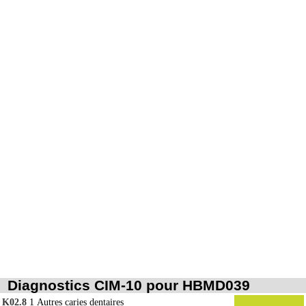
Notes
7.2.2.5
Le décompte des faces ou des angles s'entend pour une lésion.
Par secteur dentaire, on entend la portion de l'arcade dentaire correspondant à
7.2.2
l'implantation habituelle des dents considérées, que cette portion soit dentée ou
non.
Les actes sur la cavité de l'abdomen, par coelioscopie ou par
7
rétropéritonéoscopie incluent l'évacuation de collection intraabdominale
associée, la toilette péritonéale et/ou la pose de drain.
Les actes sur la cavité de l'abdomen, par abord direct incluent l'évacuation de
7
collection intraabdominale associée, la toilette péritonéale et/ou la pose de
drain.
Diagnostics CIM-10 pour HBMD039
K02.8
1
Autres caries dentaires