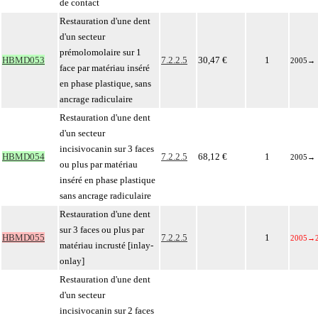
de contact
Restauration d'une dent
d'un secteur
prémolomolaire sur 1
HBMD053
7.2.2.5
30,47 €
1
2005
→
face par matériau inséré
en phase plastique, sans
ancrage radiculaire
Restauration d'une dent
d'un secteur
incisivocanin sur 3 faces
HBMD054
7.2.2.5
68,12 €
1
2005
→
ou plus par matériau
inséré en phase plastique
sans ancrage radiculaire
Restauration d'une dent
sur 3 faces ou plus par
HBMD055
7.2.2.5
1
2005
→
matériau incrusté [inlay-
onlay]
Restauration d'une dent
d'un secteur
incisivocanin sur 2 faces