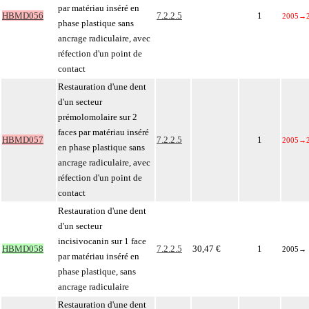
par matériau inséré en
HBMD056
7.2.2.5
1
2005
→
phase plastique sans
ancrage radiculaire, avec
réfection d'un point de
contact
Restauration d'une dent
d'un secteur
prémolomolaire sur 2
faces par matériau inséré
HBMD057
7.2.2.5
1
2005
→
en phase plastique sans
ancrage radiculaire, avec
réfection d'un point de
contact
Restauration d'une dent
d'un secteur
incisivocanin sur 1 face
HBMD058
7.2.2.5
30,47 €
1
2005
→
par matériau inséré en
phase plastique, sans
ancrage radiculaire
Restauration d'une dent