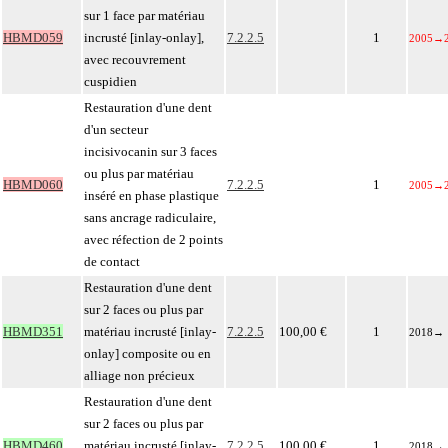
sur 1 face par matériau
HBMD059
incrusté [inlay-onlay],
7.2.2.5
1
2005
→
avec recouvrement
cuspidien
Restauration d'une dent
d'un secteur
incisivocanin sur 3 faces
ou plus par matériau
HBMD060
7.2.2.5
1
2005
→
inséré en phase plastique
sans ancrage radiculaire,
avec réfection de 2 points
de contact
Restauration d'une dent
sur 2 faces ou plus par
HBMD351
matériau incrusté [inlay-
7.2.2.5
100,00 €
1
2018
→
onlay] composite ou en
alliage non précieux
Restauration d'une dent
sur 2 faces ou plus par
HBMD460
matériau incrusté [inlay-
7.2.2.5
100,00 €
1
2018
→