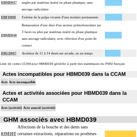
HBMD047
angles par matériau inséré en phase plastique, sans
ancrage radiculaire
HBFD008
Exérèse de la pulpe vivante d'une molaire permanente
Restauration d'une dent d'un secteur prémolomolaire sur
3 faces ou plus par matériau inséré en phase plastique
HBMD040
sans ancrage radiculaire, avec réfection d'un point de
contact
HBGD007
Avulsion de 11 à 14 dents sur arcade, en un temps
Liste de codes CCAM pour HBMD039 générée à partir des statistiques du PMSI français
Actes incompatibles pour HBMD039 dans la CCAM
Acte
Acte incompatible
Actes et activités associées pour HBMD039 dans la
CCAM
Acte (activité)
Acte associé (activité)
GHM associés avec HBMD039
Affections de la bouche et des dents sans
03M10T
certaines extractions, réparations ou prothèses