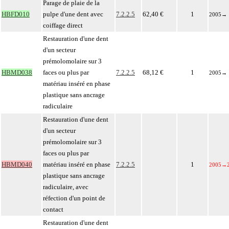
Parage de plaie de la
HBFD010
pulpe d'une dent avec
7.2.2.5
62,40 €
1
2005
→
coiffage direct
Restauration d'une dent
d'un secteur
prémolomolaire sur 3
HBMD038
faces ou plus par
7.2.2.5
68,12 €
1
2005
→
matériau inséré en phase
plastique sans ancrage
radiculaire
Restauration d'une dent
d'un secteur
prémolomolaire sur 3
faces ou plus par
HBMD040
matériau inséré en phase
7.2.2.5
1
2005
→
plastique sans ancrage
radiculaire, avec
réfection d'un point de
contact
Restauration d'une dent