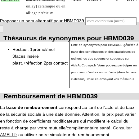
onlay] céramique ou en
alliage précieux
Proposer un nom alternatif pour HBMD039
Thésaurus de synonymes pour HBMD039
Liste de synonymes pour HBMD039 générée à
Restaur. 1prémol/mol
partir des contributions et des statistiques de
3faces inséré
recherches des codeurs et codeuses sur
plast.+réfection 2pts contact
AideAuCodage.fr.
Vous pouvez participer
en
proposant d'autres noms d'acte (dans la case
ci-dessus), voire en envoyant vos thésaurus
Remboursement de HBMD039
La
base de remboursement
correspond au tarif de l'acte et du taux
de la sécurité sociale à une date donnée. Attention, le prix peut varier
en fonction de coefficients modificateurs qui modifient le calcul du
reste à charge par votre mutuelle/complémentaire santé.
Consulter
AMELI.fr
ou utiliser notre simulateur de remboursement :