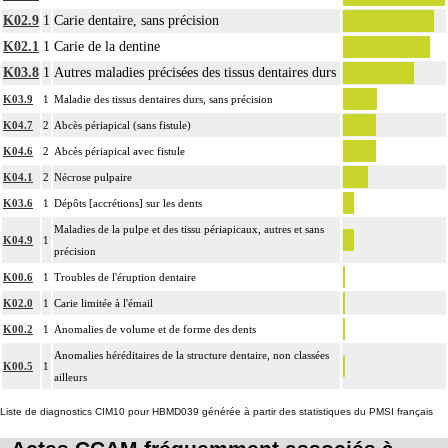
K02.9
1
Carie dentaire, sans précision
K02.1
1
Carie de la dentine
K03.8
1
Autres maladies précisées des tissus dentaires durs
K03.9
1
Maladie des tissus dentaires durs, sans précision
K04.7
2
Abcès périapical (sans fistule)
K04.6
2
Abcès périapical avec fistule
K04.1
2
Nécrose pulpaire
K03.6
1
Dépôts [accrétions] sur les dents
Maladies de la pulpe et des tissu périapicaux, autres et sans
K04.9
1
précision
K00.6
1
Troubles de l'éruption dentaire
K02.0
1
Carie limitée à l'émail
K00.2
1
Anomalies de volume et de forme des dents
Anomalies héréditaires de la structure dentaire, non classées
K00.5
1
ailleurs
Liste de diagnostics CIM10 pour HBMD039 générée à partir des statistiques du PMSI français