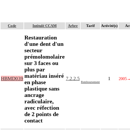
Code
Intitulé CCAM
Arbre
Tarif
Activité(s)
Act
Restauration
d'une dent d'un
secteur
prémolomolaire
sur 3 faces ou
plus par
matériau inséré
HBMD039
7.2.2.5
1
2005
en phase
Remboursement
plastique sans
ancrage
radiculaire,
avec réfection
de 2 points de
contact