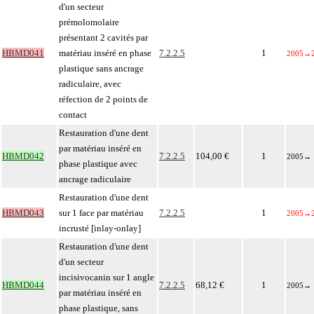
d'un secteur
prémolomolaire
présentant 2 cavités par
HBMD041
matériau inséré en phase
7.2.2.5
1
2005
→
plastique sans ancrage
radiculaire, avec
réfection de 2 points de
contact
Restauration d'une dent
par matériau inséré en
HBMD042
7.2.2.5
104,00 €
1
2005
→
phase plastique avec
ancrage radiculaire
Restauration d'une dent
HBMD043
sur 1 face par matériau
7.2.2.5
1
2005
→
incrusté [inlay-onlay]
Restauration d'une dent
d'un secteur
incisivocanin sur 1 angle
HBMD044
7.2.2.5
68,12 €
1
2005
→
par matériau inséré en
phase plastique, sans