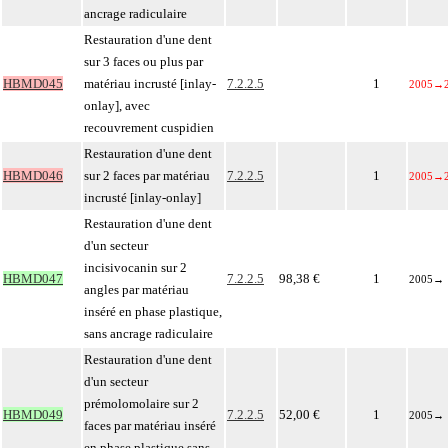
ancrage radiculaire
Restauration d'une dent
sur 3 faces ou plus par
HBMD045
matériau incrusté [inlay-
7.2.2.5
1
2005
→
onlay], avec
recouvrement cuspidien
Restauration d'une dent
HBMD046
sur 2 faces par matériau
7.2.2.5
1
2005
→
incrusté [inlay-onlay]
Restauration d'une dent
d'un secteur
incisivocanin sur 2
HBMD047
7.2.2.5
98,38 €
1
2005
→
angles par matériau
inséré en phase plastique,
sans ancrage radiculaire
Restauration d'une dent
d'un secteur
prémolomolaire sur 2
HBMD049
7.2.2.5
52,00 €
1
2005
→
faces par matériau inséré
en phase plastique sans