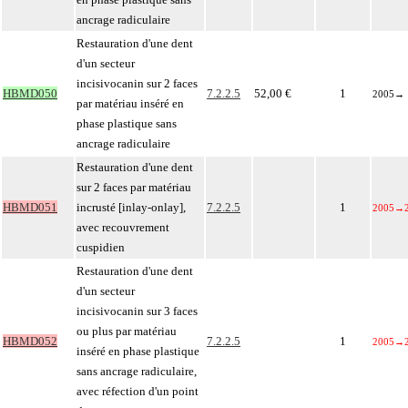
ancrage radiculaire
Restauration d'une dent
d'un secteur
incisivocanin sur 2 faces
HBMD050
7.2.2.5
52,00 €
1
2005
→
par matériau inséré en
phase plastique sans
ancrage radiculaire
Restauration d'une dent
sur 2 faces par matériau
HBMD051
incrusté [inlay-onlay],
7.2.2.5
1
2005
→
avec recouvrement
cuspidien
Restauration d'une dent
d'un secteur
incisivocanin sur 3 faces
ou plus par matériau
HBMD052
7.2.2.5
1
2005
→
inséré en phase plastique
sans ancrage radiculaire,
avec réfection d'un point