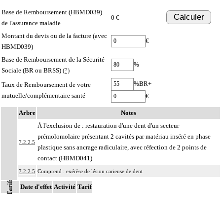
Base de Remboursement (HBMD039)
Calculer
0 €
de l'assurance maladie
Montant du devis ou de la facture (avec
€
HBMD039)
Base de Remboursement de la Sécurité
%
Sociale (BR ou BRSS)
(?)
%BR+
Taux de Remboursement de votre
mutuelle/complémentaire santé
€
Arbre
Notes
À l'exclusion de : restauration d'une dent d'un secteur
prémolomolaire présentant 2 cavités par matériau inséré en phase
7.2.2.5
plastique sans ancrage radiculaire, avec réfection de 2 points de
contact (HBMD041)
7.2.2.5
Comprend : exérèse de lésion carieuse de dent
Tarifs
7.2.2.5
Avec ou sans recouvrement cuspidien
Date d'effet
Activité
Tarif
7.2.2.5
Par lésion on entend : perte de substance quelle que soit son étiologie
La restauration d'une dent inclut l'exérèse des tissus lésés, la préparation
7.2.2.5
amélodentinaire et la protection dentinopulpaire.