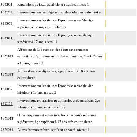
03C051
Réparations de fissures labiale et palatine, niveau 1
03C28J
Interventions sur les végétations adénoïdes, en ambulatoire
Interventions sur les sinus et l'apophyse mastoïde, âge
03C07J
supérieur à 17 ans, en ambulatoire
Interventions sur les sinus et l'apophyse mastoïde, âge
03C071
supérieur à 17 ans, niveau 1
Affections de la bouche et des dents sans certaines
03M102
extractions, réparations ou prothèses dentaires, âge inférieur
à 18 ans, niveau 2
Autres affections digestives, âge inférieur à 18 ans, très
06M08T
courte durée
Interventions sur les sinus et l'apophyse mastoïde, âge
03C062
inférieur à 18 ans, niveau 2
Interventions réparatrices pour hernies et éventrations, âge
06C10J
inférieur à 18 ans, en ambulatoire
Otites moyennes et autres infections des voies aériennes
03M04T
supérieures, âge supérieur à 17 ans, très courte durée
23M061
Autres facteurs influant sur l'état de santé, niveau 1