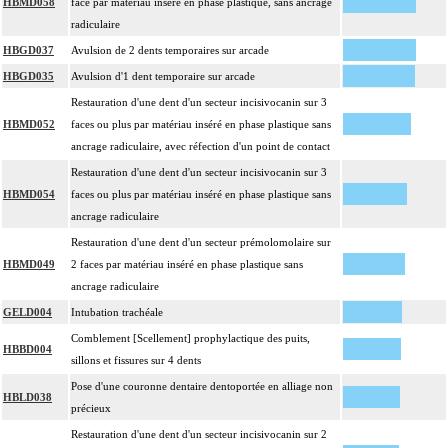
HBMD058
face par matériau inséré en phase plastique, sans ancrage
radiculaire
HBGD037
Avulsion de 2 dents temporaires sur arcade
HBGD035
Avulsion d'1 dent temporaire sur arcade
Restauration d'une dent d'un secteur incisivocanin sur 3
HBMD052
faces ou plus par matériau inséré en phase plastique sans
ancrage radiculaire, avec réfection d'un point de contact
Restauration d'une dent d'un secteur incisivocanin sur 3
HBMD054
faces ou plus par matériau inséré en phase plastique sans
ancrage radiculaire
Restauration d'une dent d'un secteur prémolomolaire sur
HBMD049
2 faces par matériau inséré en phase plastique sans
ancrage radiculaire
GELD004
Intubation trachéale
Comblement [Scellement] prophylactique des puits,
HBBD004
sillons et fissures sur 4 dents
Pose d'une couronne dentaire dentoportée en alliage non
HBLD038
précieux
Restauration d'une dent d'un secteur incisivocanin sur 2