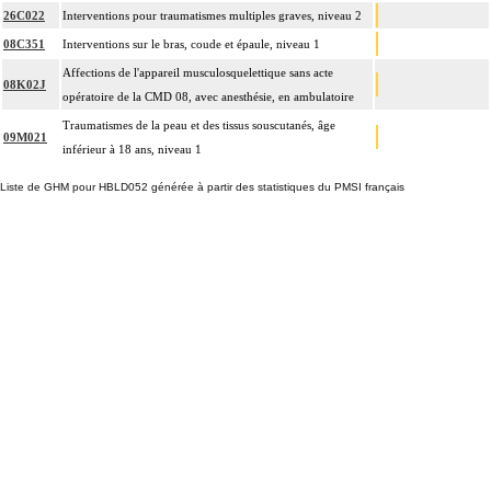
26C022
Interventions pour traumatismes multiples graves, niveau 2
08C351
Interventions sur le bras, coude et épaule, niveau 1
Affections de l'appareil musculosquelettique sans acte
08K02J
opératoire de la CMD 08, avec anesthésie, en ambulatoire
Traumatismes de la peau et des tissus souscutanés, âge
09M021
inférieur à 18 ans, niveau 1
Liste de GHM pour HBLD052 générée à partir des statistiques du PMSI français