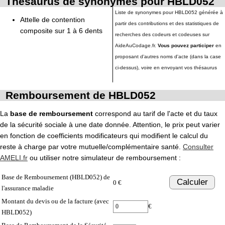
Thésaurus de synonymes pour HBLD052
Liste de synonymes pour HBLD052 générée à
Attelle de contention
partir des contributions et des statistiques de
composite sur 1 à 6 dents
recherches des codeurs et codeuses sur
AideAuCodage.fr.
Vous pouvez participer
en
proposant d'autres noms d'acte (dans la case
ci-dessus), voire en envoyant vos thésaurus
Remboursement de HBLD052
La
base de remboursement
correspond au tarif de l'acte et du taux
de la sécurité sociale à une date donnée. Attention, le prix peut varier
en fonction de coefficients modificateurs qui modifient le calcul du
reste à charge par votre mutuelle/complémentaire santé.
Consulter
AMELI.fr
ou utiliser notre simulateur de remboursement :
Base de Remboursement (HBLD052) de
Calculer
0 €
l'assurance maladie
Montant du devis ou de la facture (avec
€
HBLD052)