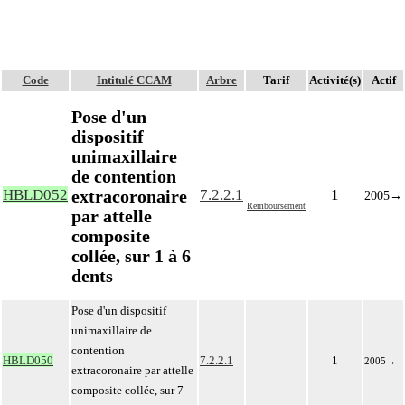
Code
Intitulé CCAM
Arbre
Tarif
Activité(s)
Actif
Pose d'un
dispositif
unimaxillaire
de contention
extracoronaire
HBLD052
7.2.2.1
1
2005
→
Remboursement
par attelle
composite
collée, sur 1 à 6
dents
Pose d'un dispositif
unimaxillaire de
contention
HBLD050
7.2.2.1
1
2005
→
extracoronaire par attelle
composite collée, sur 7