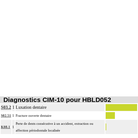
Diagnostics CIM-10 pour HBLD052
S03.2
1
Luxation dentaire
S02.51
1
Fracture ouverte dentaire
Perte de dents consécutive à un accident, extraction ou
K08.1
1
affection périodontale localisée