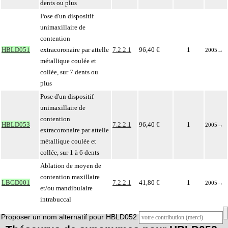
dents ou plus
Pose d'un dispositif
unimaxillaire de
contention
HBLD051
extracoronaire par attelle
7.2.2.1
96,40 €
1
2005
→
métallique coulée et
collée, sur 7 dents ou
plus
Pose d'un dispositif
unimaxillaire de
contention
HBLD053
7.2.2.1
96,40 €
1
2005
→
extracoronaire par attelle
métallique coulée et
collée, sur 1 à 6 dents
Ablation de moyen de
contention maxillaire
LBGD001
7.2.2.1
41,80 €
1
2005
→
et/ou mandibulaire
intrabuccal
Proposer un nom alternatif pour HBLD052