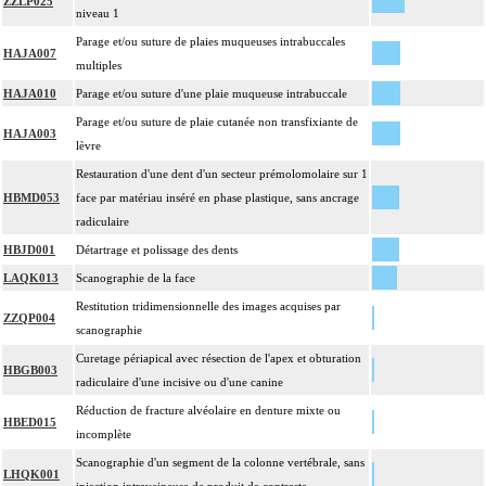
ZZLP025
niveau 1
Parage et/ou suture de plaies muqueuses intrabuccales
HAJA007
multiples
HAJA010
Parage et/ou suture d'une plaie muqueuse intrabuccale
Parage et/ou suture de plaie cutanée non transfixiante de
HAJA003
lèvre
Restauration d'une dent d'un secteur prémolomolaire sur 1
HBMD053
face par matériau inséré en phase plastique, sans ancrage
radiculaire
HBJD001
Détartrage et polissage des dents
LAQK013
Scanographie de la face
Restitution tridimensionnelle des images acquises par
ZZQP004
scanographie
Curetage périapical avec résection de l'apex et obturation
HBGB003
radiculaire d'une incisive ou d'une canine
Réduction de fracture alvéolaire en denture mixte ou
HBED015
incomplète
Scanographie d'un segment de la colonne vertébrale, sans
LHQK001