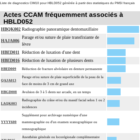
Liste de diagnostics CIM10 pour HBLD052 générée à partir des statistiques du PMSI français
Actes CCAM fréquemment associés à
HBLD052
HBQK002
Radiographie panoramique dentomaxillaire
Parage et/ou suture de plaie transfixiante de
HAJA006
lèvre
HBED011
Réduction de luxation d'une dent
HBED016
Réduction de luxation de plusieurs dents
HBED009
Réduction de fracture alvéolaire en denture permanente
Parage et/ou suture de plaie superficielle de la peau de la
QAJA013
face de moins de 3 cm de grand axe
HBGD008
Avulsion de 3 à 5 dents sur arcade, en un temps
Radiographie du crâne et/ou du massif facial selon 1 ou 2
LAQK003
incidences
Supplément pour archivage numérique d'une
YYYY600
mammographie ou d'un examen scanographique ou
remnographique
Anesthésie générale ou locorégionale complémentaire