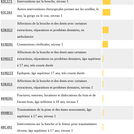
03C171
Interventions sur la bouche, niveau 1
Autres interventions chirurgicales portant sur les oreilles, le
03C161
nez, la gorge ou le cou, niveau 1
Affections de la bouche et des dents avec certaines
03K02J
extractions, réparations et prothèses dentaires, en
ambulatoire
01M201
Commotions cérébrales, niveau 1
Affections de la bouche et des dents sans certaines
03M11T
extractions, réparations ou prothèses dentaires, âge supérieur
à 17 ans, très courte durée
01M25T
Epilepsie, âge supérieur 17 ans, très courte durée
Affections de la bouche et des dents avec certaines
03K021
extractions, réparations et prothèses dentaires, niveau 1
Fractures, entorses, luxations et dislocations du bras et de
08M201
l'avant-bras, âge inférieur à 18 ans, niveau 1
Traumatismes de la peau et des tissus souscutanés, âge
09M031
supérieur à 17 ans, niveau 1
Interventions sur la hanche et le fémur pour traumatismes
08C491
récents, âge supérieur à 17 ans, niveau 1