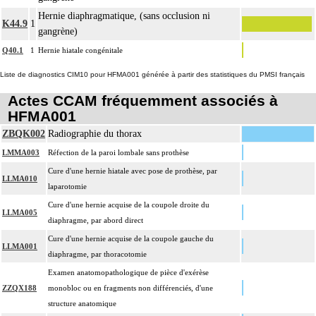
Hernie diaphragmatique, (sans occlusion ni
K44.9
1
gangrène)
Q40.1
1
Hernie hiatale congénitale
Liste de diagnostics CIM10 pour HFMA001 générée à partir des statistiques du PMSI français
Actes CCAM fréquemment associés à
HFMA001
ZBQK002
Radiographie du thorax
LMMA003
Réfection de la paroi lombale sans prothèse
Cure d'une hernie hiatale avec pose de prothèse, par
LLMA010
laparotomie
Cure d'une hernie acquise de la coupole droite du
LLMA005
diaphragme, par abord direct
Cure d'une hernie acquise de la coupole gauche du
LLMA001
diaphragme, par thoracotomie
Examen anatomopathologique de pièce d'exérèse
ZZQX188
monobloc ou en fragments non différenciés, d'une
structure anatomique