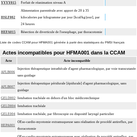
YYYY015
Forfait de réanimation niveau A
Alimentation parentérale avec apport de 20 à 35
HSLF002
kilocalories par kilogramme par jour [kcal/kg/jour], par
24 heures
HEFA015
Résection de diverticule de l'oesophage, par thoracotomie
Liste de codes CCAM pour HFMA001 générée à partir des statistiques du PMSI français
Actes incompatibles pour HFMA001 dans la CCAM
Acte
Acte incompatible
Injection thérapeutique intrathécale d'agent pharmacologique, par voie transcutanée
AFLB006
sans guidage
Injection thérapeutique péridurale [épidurale] d'agent pharmacologique, sans
AFLB007
guidage
GELD002
Intubation trachéale en dehors d'un bloc médicotechnique
GELD004
Intubation trachéale
GELE004
Intubation trachéale, par fibroscopie ou dispositif laryngé particulier
OEso-cardio-myotomie extramuqueuse sans réalisation de procédé antireflux, par
HEPA001
thoracotomie
OEso-cardio-myotomie extramuqueuse avec réalisation de procédé antireflux, par