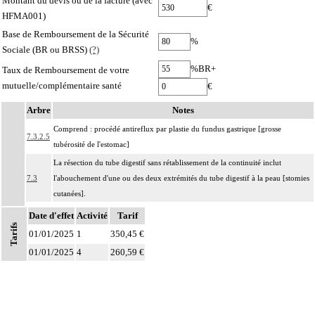
Montant du devis ou de la facture (avec
€
HFMA001)
Base de Remboursement de la Sécurité
%
Sociale (BR ou BRSS)
(?)
%BR+
Taux de Remboursement de votre
mutuelle/complémentaire santé
€
Arbre
Notes
Comprend : procédé antireflux par plastie du fundus gastrique [grosse
7.3.2.5
tubérosité de l'estomac]
La résection du tube digestif sans rétablissement de la continuité inclut
7.3
l'abouchement d'une ou des deux extrémités du tube digestif à la peau [stomies
cutanées].
La résection du tube digestif avec rétablissement de la continuité inclut
Date d'effet
Activité
Tarif
Tarifs
7.3
l'anastomose des deux segments du tube digestif, quelles qu'en soient les
01/01/2025
1
350,45 €
modalités.
Notes
01/01/2025
4
260,59 €
La pose d'une endoprothèse du tube digestif inclut
7.3
- la dilatation du segment concerné
- le contrôle radiologique.
Les actes sur la cavité de l'abdomen, par coelioscopie ou par