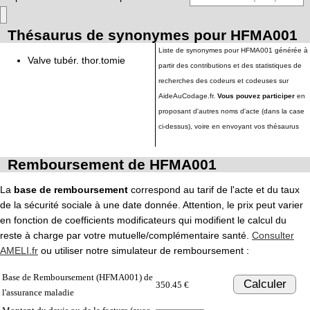
Thésaurus de synonymes pour HFMA001
Liste de synonymes pour HFMA001 générée à
Valve tubér. thor.tomie
partir des contributions et des statistiques de
recherches des codeurs et codeuses sur
AideAuCodage.fr.
Vous pouvez participer
en
proposant d'autres noms d'acte (dans la case
ci-dessus), voire en envoyant vos thésaurus
Remboursement de HFMA001
La
base de remboursement
correspond au tarif de l'acte et du taux
de la sécurité sociale à une date donnée. Attention, le prix peut varier
en fonction de coefficients modificateurs qui modifient le calcul du
reste à charge par votre mutuelle/complémentaire santé.
Consulter
AMELI.fr
ou utiliser notre simulateur de remboursement :
Base de Remboursement (HFMA001) de
Calculer
350.45 €
l'assurance maladie