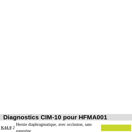
7
rétropéritonéoscopie incluent l'évacuation de collection intraabdominale
associée, la toilette péritonéale et/ou la pose de drain.
Les actes sur la cavité de l'abdomen, par abord direct incluent l'évacuation de
7
collection intraabdominale associée, la toilette péritonéale et/ou la pose de
drain.
Diagnostics CIM-10 pour HFMA001
Hernie diaphragmatique, avec occlusion, sans
K44.0
2
gangrène