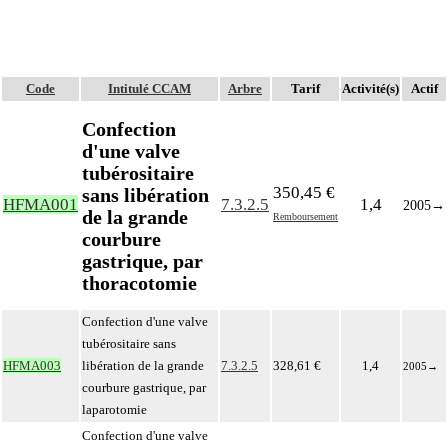
Code
Intitulé CCAM
Arbre
Tarif
Activité(s)
Actif
Confection
d'une valve
tubérositaire
350,45 €
sans libération
HFMA001
7.3.2.5
1,4
2005
→
de la grande
Remboursement
courbure
gastrique, par
thoracotomie
Confection d'une valve
tubérositaire sans
HFMA003
libération de la grande
7.3.2.5
328,61 €
1,4
2005
→
courbure gastrique, par
laparotomie
Confection d'une valve