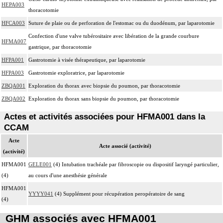
HEPA003
thoracotomie
HFCA003
Suture de plaie ou de perforation de l'estomac ou du duodénum, par laparotomie
Confection d'une valve tubérositaire avec libération de la grande courbure
HFMA007
gastrique, par thoracotomie
HFPA001
Gastrotomie à visée thérapeutique, par laparotomie
HFPA003
Gastrotomie exploratrice, par laparotomie
ZBQA001
Exploration du thorax avec biopsie du poumon, par thoracotomie
ZBQA002
Exploration du thorax sans biopsie du poumon, par thoracotomie
Actes et activités associées pour HFMA001 dans la
CCAM
Acte
Acte associé (activité)
(activité)
HFMA001
GELE001
(4) Intubation trachéale par fibroscopie ou dispositif laryngé particulier,
(4)
au cours d'une anesthésie générale
HFMA001
YYYY041
(4) Supplément pour récupération peropératoire de sang
(4)
GHM associés avec HFMA001