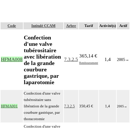
Code
Intitulé CCAM
Arbre
Tarif
Activité(s)
Actif
Confection
d'une valve
tubérositaire
365,14 €
avec libération
HFMA008
7.3.2.5
1,4
2005
→
de la grande
Remboursement
courbure
gastrique, par
laparotomie
Confection d'une valve
tubérositaire sans
HFMA001
libération de la grande
7.3.2.5
350,45 €
1,4
2005
→
courbure gastrique, par
thoracotomie
Confection d'une valve