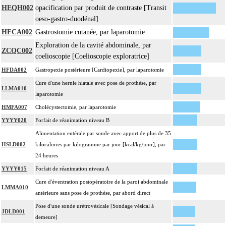
HEQH002
opacification par produit de contraste [Transit
oeso-gastro-duodénal]
HFCA002
Gastrostomie cutanée, par laparotomie
Exploration de la cavité abdominale, par
ZCQC002
coelioscopie [Coelioscopie exploratrice]
HFDA002
Gastropexie postérieure [Cardiopexie], par laparotomie
Cure d'une hernie hiatale avec pose de prothèse, par
LLMA010
laparotomie
HMFA007
Cholécystectomie, par laparotomie
YYYY020
Forfait de réanimation niveau B
Alimentation entérale par sonde avec apport de plus de 35
HSLD002
kilocalories par kilogramme par jour [kcal/kg/jour], par
24 heures
YYYY015
Forfait de réanimation niveau A
Cure d'éventration postopératoire de la paroi abdominale
LMMA010
antérieure sans pose de prothèse, par abord direct
Pose d'une sonde urétrovésicale [Sondage vésical à
JDLD001
demeure]