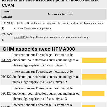
Actes et activités associées pour HFMA008 dans la
CCAM
Acte
Acte associé (activité)
(activité)
HFMA008
GELE001
(4) Intubation trachéale par fibroscopie ou dispositif laryngé particulier,
(4)
au cours d'une anesthésie générale
HFMA008
YYYY041
(4) Supplément pour récupération peropératoire de sang
(4)
GHM associés avec HFMA008
Interventions sur l'oesophage, l'estomac et le
06C221
duodénum pour affections autres que malignes ou
ulcères, âge supérieur à 17 ans, niveau 1
Interventions sur l'oesophage, l'estomac et le
06C222
duodénum pour affections autres que malignes ou
ulcères, âge supérieur à 17 ans, niveau 2
Interventions sur l'oesophage, l'estomac et le
06C223
duodénum pour affections autres que malignes ou
ulcères, âge supérieur à 17 ans, niveau 3
Interventions sur l'oesophage, l'estomac et le