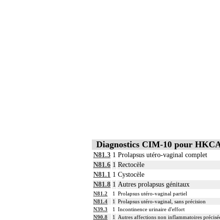
Diagnostics CIM-10 pour HKC
N81.3
1
Prolapsus utéro-vaginal complet
N81.6
1
Rectocèle
N81.1
1
Cystocèle
N81.8
1
Autres prolapsus génitaux
N81.2
1
Prolapsus utéro-vaginal partiel
N81.4
1
Prolapsus utéro-vaginal, sans précision
N39.3
1
Incontinence urinaire d'effort
N90.8
1
Autres affections non inflammatoires précisée