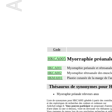
Code
Myorraphie préanale 
HKCA005
HKCA001
Myorraphie préanale et rétroanale
HKCA002
Myorraphie rétroanale des muscle
HKMA001
Plastie cutanée de la marge de l'
Thésaurus de synonymes pour
Myorraphie préanale releveurs anus
Liste de synonymes pour HKCA005 générée à partir des contribu
et des statistiques de recherches des codeurs et codeuses sur
AideAuCodage.fr.
Vous pouvez participer
en proposant d'autre
d'acte (dans la case ci-dessus), voire en envoyant vos thésaurus (
i
Vous gagnerez du temps lors de vos prochaines recherches et aide