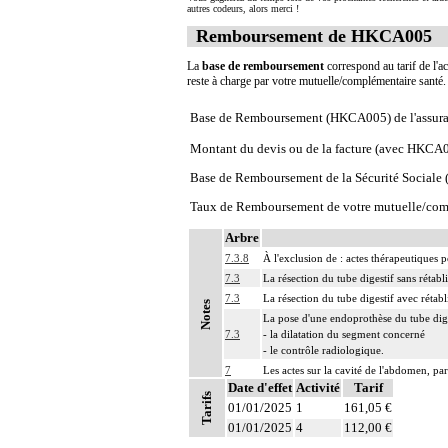
autres codeurs, alors merci !
Remboursement de HKCA005
La
base de remboursement
correspond au tarif de l'ac
reste à charge par votre mutuelle/complémentaire santé
Base de Remboursement (HKCA005) de l'assura
Montant du devis ou de la facture (avec HKCA
Base de Remboursement de la Sécurité Social
Taux de Remboursement de votre mutuelle/com
Arbre
7.3.8
À l'exclusion de : actes thérapeutiques
7.3
La résection du tube digestif sans rétab
7.3
La résection du tube digestif avec rétabl
Notes
La pose d'une endoprothèse du tube dige
7.3
- la dilatation du segment concerné
- le contrôle radiologique.
7
Les actes sur la cavité de l'abdomen, par
Date d'effet
Activité
Tarif
7
Les actes sur la cavité de l'abdomen, par
Tarifs
01/01/2025
1
161,05 €
01/01/2025
4
112,00 €