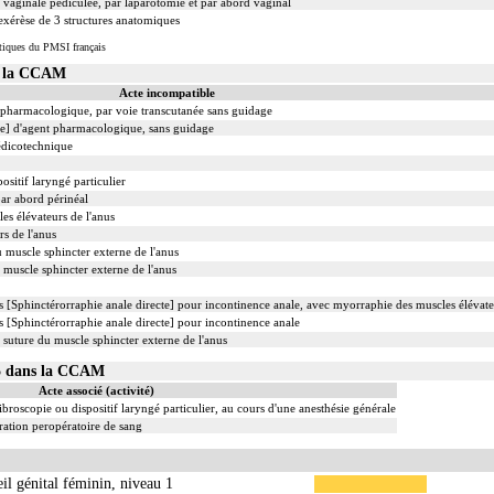
 vaginale pédiculée, par laparotomie et par abord vaginal
xérèse de 3 structures anatomiques
tiques du PMSI français
s la CCAM
Acte incompatible
t pharmacologique, par voie transcutanée sans guidage
ale] d'agent pharmacologique, sans guidage
édicotechnique
ositif laryngé particulier
par abord périnéal
es élévateurs de l'anus
s de l'anus
u muscle sphincter externe de l'anus
u muscle sphincter externe de l'anus
s [Sphinctérorraphie anale directe] pour incontinence anale, avec myorraphie des muscles élévate
s [Sphinctérorraphie anale directe] pour incontinence anale
s suture du muscle sphincter externe de l'anus
05 dans la CCAM
Acte associé (activité)
ibroscopie ou dispositif laryngé particulier, au cours d'une anesthésie générale
ation peropératoire de sang
eil génital féminin, niveau 1