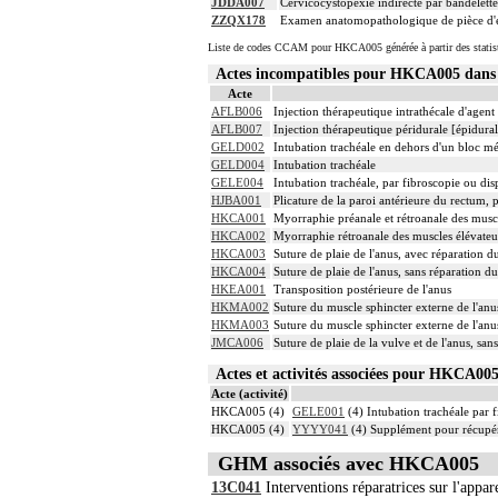
JDDA007
Cervicocystopexie indirecte par bandelette
ZZQX178
Examen anatomopathologique de pièce d'e
Liste de codes CCAM pour HKCA005 générée à partir des statis
Actes incompatibles pour HKCA005 dan
Acte
AFLB006
Injection thérapeutique intrathécale d'agen
AFLB007
Injection thérapeutique péridurale [épidur
GELD002
Intubation trachéale en dehors d'un bloc m
GELD004
Intubation trachéale
GELE004
Intubation trachéale, par fibroscopie ou disp
HJBA001
Plicature de la paroi antérieure du rectum, 
HKCA001
Myorraphie préanale et rétroanale des muscl
HKCA002
Myorraphie rétroanale des muscles élévateur
HKCA003
Suture de plaie de l'anus, avec réparation d
HKCA004
Suture de plaie de l'anus, sans réparation d
HKEA001
Transposition postérieure de l'anus
HKMA002
Suture du muscle sphincter externe de l'anu
HKMA003
Suture du muscle sphincter externe de l'anu
JMCA006
Suture de plaie de la vulve et de l'anus, san
Actes et activités associées pour HKCA0
Acte (activité)
HKCA005 (4)
GELE001
(4) Intubation trachéale par f
HKCA005 (4)
YYYY041
(4) Supplément pour récupér
GHM associés avec HKCA005
13C041
Interventions réparatrices sur l'appar