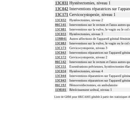
13C031
Hystérectomies, niveau 1
13C042
Interventions réparatrices sur l'appar
13C171
Cervicocystopexie, niveau 1
13C032
Hystérectomies, niveau 2
06C141
Interventions sur le rectum et l'anus autres qu
13C081
Interventions sur la vulve, le vagin ou le col 
13C033
Hystérectomies, niveau 3
13M041
Autres affections de l'appareil génital fémini
13C08J
Interventions sur la vulve, le vagin ou le col
13C173
Cervicocystopexie, niveau 3
13C04J
Interventions réparatrices sur l'appareil géni
13C172
Cervicocystopexie, niveau 2
06C142
Interventions sur le rectum et l'anus autres qu
13C151
Exentérations pelviennes, hystérectomies éla
13C034
Hystérectomies, niveau 4
13C044
Interventions réparatrices sur l'appareil géni
13C043
Interventions réparatrices sur l'appareil géni
06C19J
Hémorroïdectomies, en ambulatoire
11M101
Rétrécissement urétral, niveau 1
Liste de GHM pour HKCA005 générée à partir des statistiques d