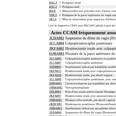
K62.3
1
Prolapsus rectal
K62.2
1
Prolapsus anal
I84.8
1
Hémorroïdes non précisées avec d'autres com
N99.3
1
Prolapsus de la paroi supérieure du vagin ap
Z03.4
1
Mise en observation pour suspicion d'infarc
Liste de diagnostics CIM10 pour HKCA005 générée à partir des 
Actes CCAM fréquemment asso
JLDA002
Suspension du dôme du vagin [Pro
JLCA004
Colpopérinéorraphie postérieure
JKFA002
Hystérectomie totale avec colpopér
HJBA001
Plicature de la paroi antérieure du
JLCA005
Colpopérinéorraphie antérieure et postérie
JLCA007
Colpopérinéorraphie antérieure
JDDB005
Soutènement vésical par bandelette synthéti
JKFA025
Hystérectomie totale avec colpopérinéorra
JKFA026
Hystérectomie totale, par abord vaginal
JLCA009
Colpopérinéorraphie postérieure, avec rése
JDDA003
Cervicocystopexie par bandelette par abor
JMMA002
Vulvopérinéoplastie
JDLD001
Pose d'une sonde urétrovésicale [Sondage 
JKFA007
Hystérectomie totale avec annexectomie uni
JMBA001
Plicature infra-urétrale, par abord vaginal
JKDC001
Hystéropexie postérieure [Promontofixatio
JMDA001
Soutènement vésical par myoplastie infra-u
JLDA004
Suspension du dôme du vagin [Promontofix