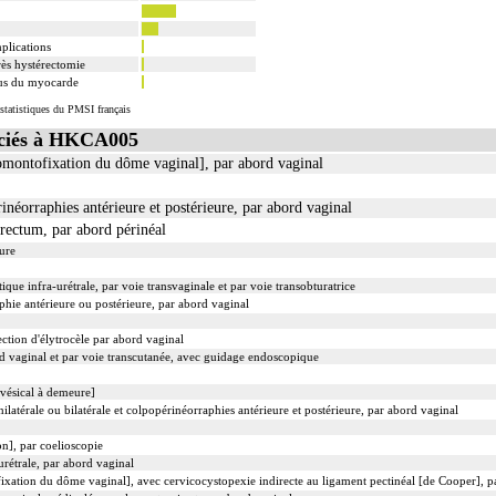
plications
rès hystérectomie
tus du myocarde
statistiques du PMSI français
ciés à HKCA005
montofixation du dôme vaginal], par abord vaginal
inéorraphies antérieure et postérieure, par abord vaginal
 rectum, par abord périnéal
ure
que infra-urétrale, par voie transvaginale et par voie transobturatrice
phie antérieure ou postérieure, par abord vaginal
ction d'élytrocèle par abord vaginal
d vaginal et par voie transcutanée, avec guidage endoscopique
vésical à demeure]
latérale ou bilatérale et colpopérinéorraphies antérieure et postérieure, par abord vaginal
n], par coelioscopie
rétrale, par abord vaginal
ation du dôme vaginal], avec cervicocystopexie indirecte au ligament pectinéal [de Cooper], p