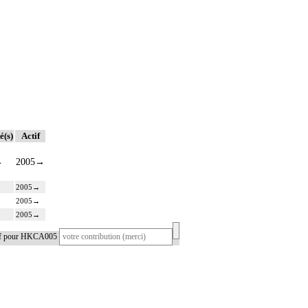
é(s)
Actif
4
2005
→
2005
→
2005
→
2005
→
tif pour HKCA005