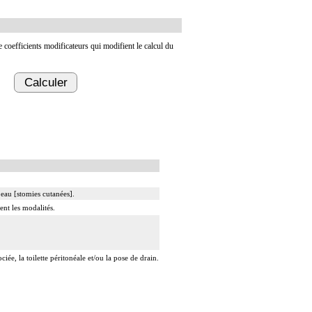
de coefficients modificateurs qui modifient le calcul du
Calculer
peau [stomies cutanées].
ent les modalités.
ée, la toilette péritonéale et/ou la pose de drain.
t/ou la pose de drain.