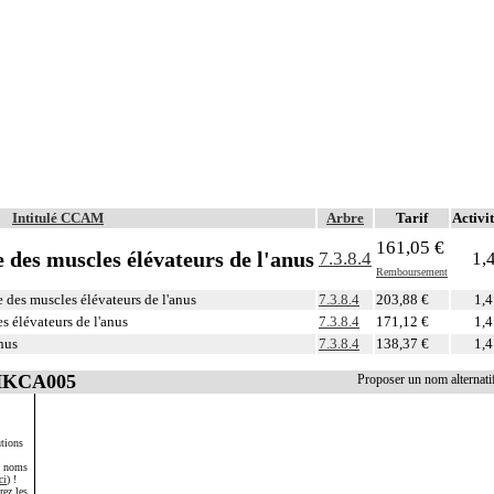
Intitulé CCAM
Arbre
Tarif
Activit
161,05 €
des muscles élévateurs de l'anus
7.3.8.4
1,
Remboursement
 des muscles élévateurs de l'anus
7.3.8.4
203,88 €
1,4
s élévateurs de l'anus
7.3.8.4
171,12 €
1,4
anus
7.3.8.4
138,37 €
1,4
 HKCA005
Proposer un nom alterna
tions
s noms
ci
) !
rez les