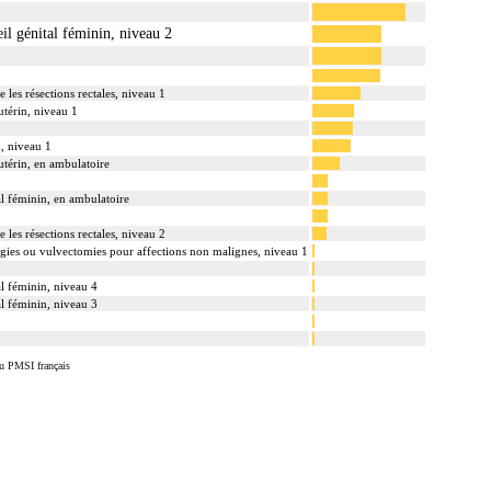
eil génital féminin, niveau 2
e les résections rectales, niveau 1
utérin, niveau 1
n, niveau 1
 utérin, en ambulatoire
tal féminin, en ambulatoire
e les résections rectales, niveau 2
rgies ou vulvectomies pour affections non malignes, niveau 1
tal féminin, niveau 4
tal féminin, niveau 3
u PMSI français