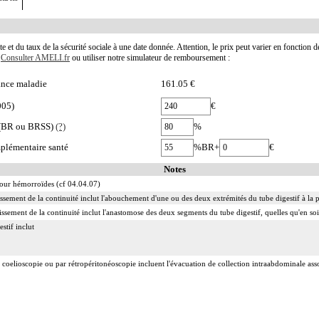
te et du taux de la sécurité sociale à une date donnée. Attention, le prix peut varier en fonction 
.
Consulter AMELI.fr
ou utiliser notre simulateur de remboursement :
nce maladie
161.05 €
005)
€
e (BR ou BRSS)
(?)
%
plémentaire santé
%BR+
€
Notes
 pour hémorroïdes (cf 04.04.07)
lissement de la continuité inclut l'abouchement d'une ou des deux extrémités du tube digestif à la 
issement de la continuité inclut l'anastomose des deux segments du tube digestif, quelles qu'en soi
stif inclut
 coelioscopie ou par rétropéritonéoscopie incluent l'évacuation de collection intraabdominale associ
 abord direct incluent l'évacuation de collection intraabdominale associée, la toilette péritonéale e