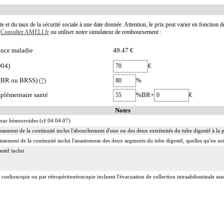
te et du taux de la sécurité sociale à une date donnée. Attention, le prix peut varier en fonction 
.
Consulter AMELI.fr
ou utiliser notre simulateur de remboursement :
nce maladie
49.47 €
004)
€
e (BR ou BRSS)
(?)
%
plémentaire santé
%BR+
€
Notes
 pour hémorroïdes (cf 04.04.07)
lissement de la continuité inclut l'abouchement d'une ou des deux extrémités du tube digestif à la 
issement de la continuité inclut l'anastomose des deux segments du tube digestif, quelles qu'en soi
stif inclut
 coelioscopie ou par rétropéritonéoscopie incluent l'évacuation de collection intraabdominale associ
 abord direct incluent l'évacuation de collection intraabdominale associée, la toilette péritonéale e