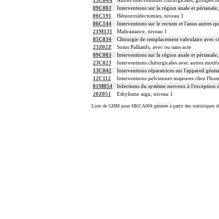
15C04A
Autres interventions chirurgicales, groupes n
09C08J
Interventions sur la région anale et périanale
06C191
Hémorroïdectomies, niveau 1
06C144
Interventions sur le rectum et l'anus autres qu
21M131
Maltraitance, niveau 1
05C034
Chirurgie de remplacement valvulaire avec ci
23Z02Z
Soins Palliatifs, avec ou sans acte
09C083
Interventions sur la région anale et périanale
23C02J
Interventions chirurgicales avec autres motif
13C042
Interventions réparatrices sur l'appareil géni
12C112
Interventions pelviennes majeures chez l'ho
01M054
Infections du système nerveux à l'exception d
20Z051
Ethylisme aigu, niveau 1
Liste de GHM pour HKCA004 générée à partir des statistiques d