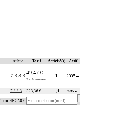
Arbre
Tarif
Activité(s)
Actif
49,47 €
7.3.8.3
1
2005
→
Remboursement
7.3.8.3
223,36 €
1,4
2005
→
tif pour HKCA004