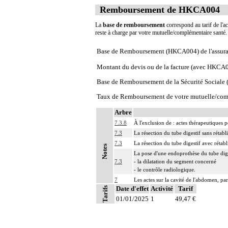
Remboursement de HKCA004
La
base de remboursement
correspond au tarif de l'ac
reste à charge par votre mutuelle/complémentaire santé
Base de Remboursement (HKCA004) de l'assura
Montant du devis ou de la facture (avec HKCA
Base de Remboursement de la Sécurité Social
Taux de Remboursement de votre mutuelle/com
Arbre
7.3.8
À l'exclusion de : actes thérapeutiques
7.3
La résection du tube digestif sans rétab
7.3
La résection du tube digestif avec rétabl
Notes
La pose d'une endoprothèse du tube dige
7.3
- la dilatation du segment concerné
- le contrôle radiologique.
7
Les actes sur la cavité de l'abdomen, par
Date d'effet
Activité
Tarif
Tarifs
7
Les actes sur la cavité de l'abdomen, par
01/01/2025
1
49,47 €