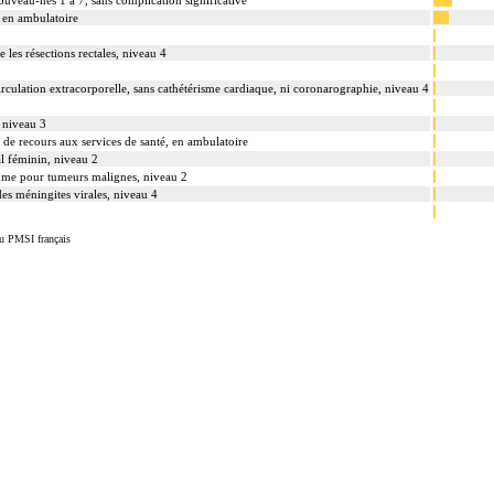
ouveau-nés 1 à 7, sans complication significative
, en ambulatoire
e les résections rectales, niveau 4
rculation extracorporelle, sans cathétérisme cardiaque, ni coronarographie, niveau 4
, niveau 3
s de recours aux services de santé, en ambulatoire
tal féminin, niveau 2
mme pour tumeurs malignes, niveau 2
es méningites virales, niveau 4
u PMSI français