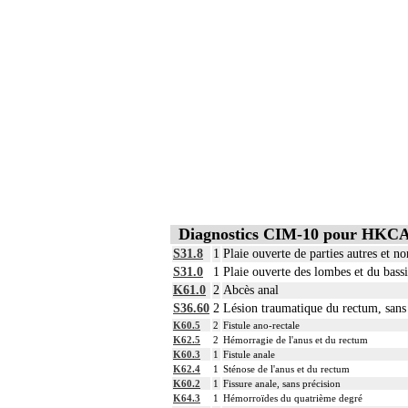
Diagnostics CIM-10 pour HKC
S31.8
1
Plaie ouverte de parties autres et n
S31.0
1
Plaie ouverte des lombes et du bass
K61.0
2
Abcès anal
S36.60
2
Lésion traumatique du rectum, sans
K60.5
2
Fistule ano-rectale
K62.5
2
Hémorragie de l'anus et du rectum
K60.3
1
Fistule anale
K62.4
1
Sténose de l'anus et du rectum
K60.2
1
Fissure anale, sans précision
K64.3
1
Hémorroïdes du quatrième degré