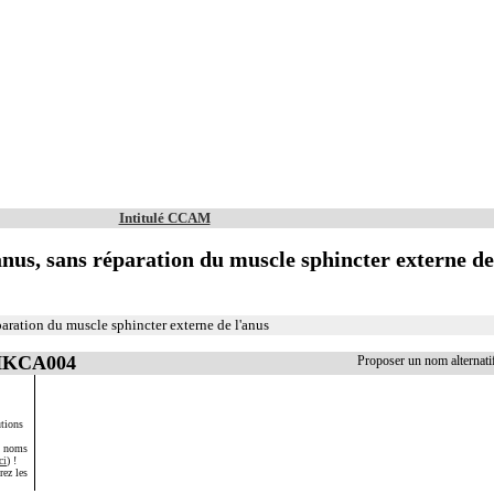
Intitulé CCAM
'anus, sans réparation du muscle sphincter externe de
éparation du muscle sphincter externe de l'anus
 HKCA004
Proposer un nom alterna
tions
s noms
ci
) !
rez les