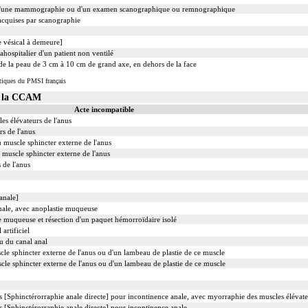
d'une mammographie ou d'un examen scanographique ou remnographique
 acquises par scanographie
e vésical à demeure]
ahospitalier d'un patient non ventilé
e de la peau de 3 cm à 10 cm de grand axe, en dehors de la face
tiques du PMSI français
s la CCAM
Acte incompatible
es élévateurs de l'anus
s de l'anus
u muscle sphincter externe de l'anus
u muscle sphincter externe de l'anus
 de l'anus
anale]
anale, avec anoplastie muqueuse
ie muqueuse et résection d'un paquet hémorroïdaire isolé
artificiel
ou du canal anal
le sphincter externe de l'anus ou d'un lambeau de plastie de ce muscle
cle sphincter externe de l'anus ou d'un lambeau de plastie de ce muscle
s [Sphinctérorraphie anale directe] pour incontinence anale, avec myorraphie des muscles élévate
s [Sphinctérorraphie anale directe] pour incontinence anale