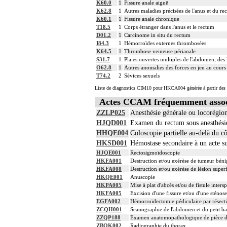
K60.0
1
Fissure anale aiguë
K62.8
1
Autres maladies précisées de l'anus et du re
K60.1
1
Fissure anale chronique
T18.5
1
Corps étranger dans l'anus et le rectum
D01.2
1
Carcinome in situ du rectum
I84.3
1
Hémorroïdes externes thrombosées
K64.5
1
Thrombose veineuse périanale
S31.7
1
Plaies ouvertes multiples de l'abdomen, des
O62.8
1
Autres anomalies des forces en jeu au cours 
T74.2
2
Sévices sexuels
Liste de diagnostics CIM10 pour HKCA004 générée à partir des 
Actes CCAM fréquemment asso
ZZLP025
Anesthésie générale ou locorégio
HJQD001
Examen du rectum sous anesthésie
HHQE004
Coloscopie partielle au-delà du c
HKSD001
Hémostase secondaire à un acte su
HJQE001
Rectosigmoïdoscopie
HKFA001
Destruction et/ou exérèse de tumeur béni
HKFA008
Destruction et/ou exérèse de lésion superf
HKQE001
Anuscopie
HKPA005
Mise à plat d'abcès et/ou de fistule inters
HKFA005
Excision d'une fissure et/ou d'une sténos
EGFA002
Hémorroïdectomie pédiculaire par résect
ZCQH001
Scanographie de l'abdomen et du petit bas
ZZQP188
Examen anatomopathologique de pièce d'
ZBQK002
Radiographie du thorax