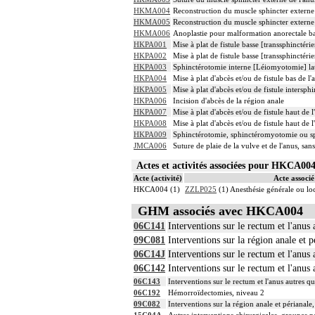
HKMA004
Reconstruction du muscle sphincter externe 
HKMA005
Reconstruction du muscle sphincter externe d
HKMA006
Anoplastie pour malformation anorectale bas
HKPA001
Mise à plat de fistule basse [transsphincté
HKPA002
Mise à plat de fistule basse [transsphinctér
HKPA003
Sphinctérotomie interne [Léiomyotomie] lat
HKPA004
Mise à plat d'abcès et/ou de fistule bas de l
HKPA005
Mise à plat d'abcès et/ou de fistule intersph
HKPA006
Incision d'abcès de la région anale
HKPA007
Mise à plat d'abcès et/ou de fistule haut de
HKPA008
Mise à plat d'abcès et/ou de fistule haut de
HKPA009
Sphinctérotomie, sphinctéromyotomie ou sp
JMCA006
Suture de plaie de la vulve et de l'anus, san
Actes et activités associées pour HKCA0
Acte (activité)
Acte associé 
HKCA004 (1)
ZZLP025
(1) Anesthésie générale ou l
GHM associés avec HKCA004
06C141
Interventions sur le rectum et l'anus 
09C081
Interventions sur la région anale et p
06C14J
Interventions sur le rectum et l'anus 
06C142
Interventions sur le rectum et l'anus 
06C143
Interventions sur le rectum et l'anus autres qu
06C192
Hémorroïdectomies, niveau 2
09C082
Interventions sur la région anale et périanale