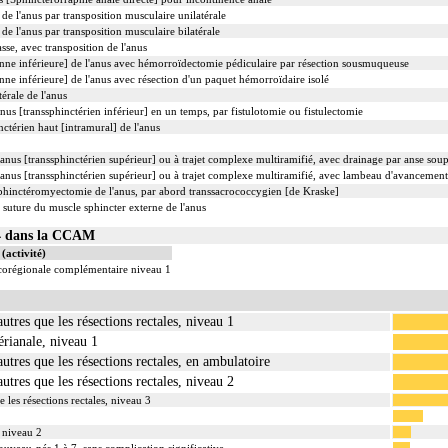
de l'anus par transposition musculaire unilatérale
e l'anus par transposition musculaire bilatérale
se, avec transposition de l'anus
rienne inférieure] de l'anus avec hémorroïdectomie pédiculaire par résection sousmuqueuse
ienne inférieure] de l'anus avec résection d'un paquet hémorroïdaire isolé
érale de l'anus
'anus [transsphinctérien inférieur] en un temps, par fistulotomie ou fistulectomie
inctérien haut [intramural] de l'anus
 l'anus [transsphinctérien supérieur] ou à trajet complexe multiramifié, avec drainage par anse soup
 l'anus [transsphinctérien supérieur] ou à trajet complexe multiramifié, avec lambeau d'avancement
hinctéromyectomie de l'anus, par abord transsacrococcygien [de Kraske]
s suture du muscle sphincter externe de l'anus
04 dans la CCAM
(activité)
ocorégionale complémentaire niveau 1
autres que les résections rectales, niveau 1
érianale, niveau 1
autres que les résections rectales, en ambulatoire
autres que les résections rectales, niveau 2
e les résections rectales, niveau 3
, niveau 2