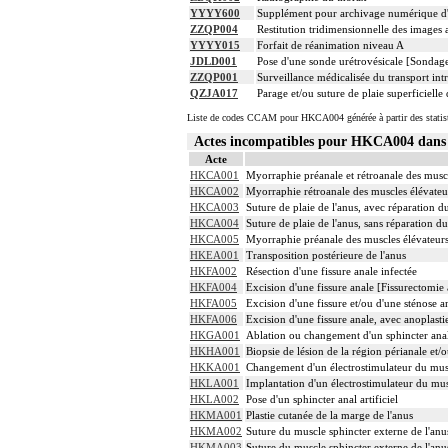
YYYY600
Supplément pour archivage numérique 
ZZQP004
Restitution tridimensionnelle des images
YYYY015
Forfait de réanimation niveau A
JDLD001
Pose d'une sonde urétrovésicale [Sondag
ZZQP001
Surveillance médicalisée du transport intr
QZJA017
Parage et/ou suture de plaie superficiell
Liste de codes CCAM pour HKCA004 générée à partir des statis
Actes incompatibles pour HKCA004 dan
Acte
HKCA001
Myorraphie préanale et rétroanale des muscl
HKCA002
Myorraphie rétroanale des muscles élévateur
HKCA003
Suture de plaie de l'anus, avec réparation d
HKCA004
Suture de plaie de l'anus, sans réparation d
HKCA005
Myorraphie préanale des muscles élévateurs
HKEA001
Transposition postérieure de l'anus
HKFA002
Résection d'une fissure anale infectée
HKFA004
Excision d'une fissure anale [Fissurectomie 
HKFA005
Excision d'une fissure et/ou d'une sténose 
HKFA006
Excision d'une fissure anale, avec anoplast
HKGA001
Ablation ou changement d'un sphincter anal 
HKHA001
Biopsie de lésion de la région périanale et/
HKKA001
Changement d'un électrostimulateur du musc
HKLA001
Implantation d'un électrostimulateur du mus
HKLA002
Pose d'un sphincter anal artificiel
HKMA001
Plastie cutanée de la marge de l'anus
HKMA002
Suture du muscle sphincter externe de l'anu
HKMA003
Suture du muscle sphincter externe de l'anu