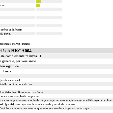
ctum
 lombes et du bassin
du travail
statistiques du PMSI français
ciés à HKCA004
nale complémentaire niveau 1
 générale, par voie anale
ôlon sigmoïde
r l'anus
gne du canal anal
icielle non tumorale de l'anus
phinctérien haut [intramural] de l'anus
e anale, avec anoplastie muqueuse
ion sousmuqueuse avec anoplastie muqueuse postérieure et sphinctérotomie [léiomyotomie] inter
sin [pelvis], avec injection intraveineuse de produit de contraste
exérèse d'une structure anatomique, sans examen des marges ou de recoupe