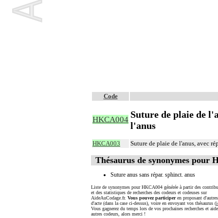
Code
Suture de plaie de l
HKCA004
l'anus
HKCA003
Suture de plaie de l'anus, avec r
Thésaurus de synonymes pour
Suture anus sans répar. sphinct. anus
Liste de synonymes pour HKCA004 générée à partir des contribu
et des statistiques de recherches des codeurs et codeuses sur
AideAuCodage.fr.
Vous pouvez participer
en proposant d'autre
d'acte (dans la case ci-dessus), voire en envoyant vos thésaurus (
i
Vous gagnerez du temps lors de vos prochaines recherches et aide
autres codeurs, alors merci !