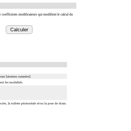
de coefficients modificateurs qui modifient le calcul du
Calculer
peau [stomies cutanées].
ent les modalités.
ée, la toilette péritonéale et/ou la pose de drain.
t/ou la pose de drain.