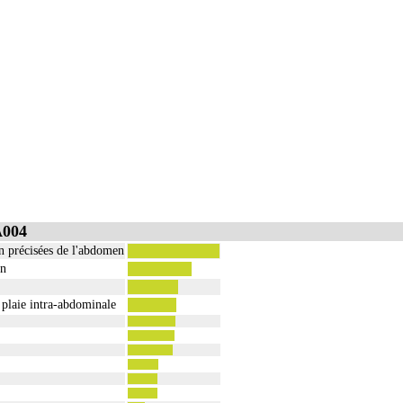
A004
on précisées de l'abdomen
in
 plaie intra-abdominale