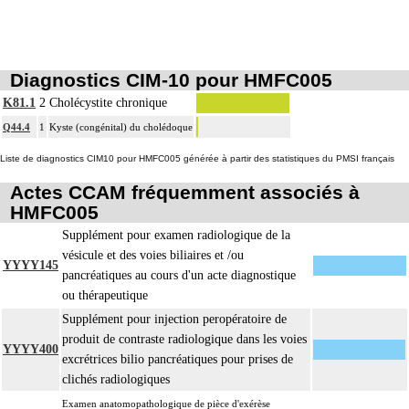
Diagnostics CIM-10 pour HMFC005
K81.1
2
Cholécystite chronique
Q44.4
1
Kyste (congénital) du cholédoque
Liste de diagnostics CIM10 pour HMFC005 générée à partir des statistiques du PMSI français
Actes CCAM fréquemment associés à
HMFC005
Supplément pour examen radiologique de la
vésicule et des voies biliaires et /ou
YYYY145
pancréatiques au cours d'un acte diagnostique
ou thérapeutique
Supplément pour injection peropératoire de
produit de contraste radiologique dans les voies
YYYY400
excrétrices bilio pancréatiques pour prises de
clichés radiologiques
Examen anatomopathologique de pièce d'exérèse