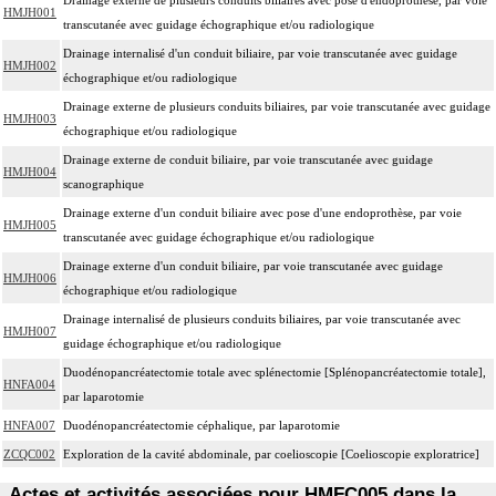
HMJH001
transcutanée avec guidage échographique et/ou radiologique
Drainage internalisé d'un conduit biliaire, par voie transcutanée avec guidage
HMJH002
échographique et/ou radiologique
Drainage externe de plusieurs conduits biliaires, par voie transcutanée avec guidage
HMJH003
échographique et/ou radiologique
Drainage externe de conduit biliaire, par voie transcutanée avec guidage
HMJH004
scanographique
Drainage externe d'un conduit biliaire avec pose d'une endoprothèse, par voie
HMJH005
transcutanée avec guidage échographique et/ou radiologique
Drainage externe d'un conduit biliaire, par voie transcutanée avec guidage
HMJH006
échographique et/ou radiologique
Drainage internalisé de plusieurs conduits biliaires, par voie transcutanée avec
HMJH007
guidage échographique et/ou radiologique
Duodénopancréatectomie totale avec splénectomie [Splénopancréatectomie totale],
HNFA004
par laparotomie
HNFA007
Duodénopancréatectomie céphalique, par laparotomie
ZCQC002
Exploration de la cavité abdominale, par coelioscopie [Coelioscopie exploratrice]
Actes et activités associées pour HMFC005 dans la