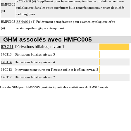
YYYY400
(4) Supplément pour injection peropératoire de produit de contraste
HMFC005
radiologique dans les voies excrétrices bilio pancréatiques pour prises de clichés
(4)
radiologiques
HMFC005
ZZHA001
(4) Prélèvement peropératoire pour examen cytologique et/ou
(4)
anatomopathologique extemporané
GHM associés avec HMFC005
07C111
Dérivations biliaires, niveau 1
07C113
Dérivations biliaires, niveau 3
07C114
Dérivations biliaires, niveau 4
06C043
Interventions majeures sur l'intestin grêle et le côlon, niveau 3
07C112
Dérivations biliaires, niveau 2
Liste de GHM pour HMFC005 générée à partir des statistiques du PMSI français