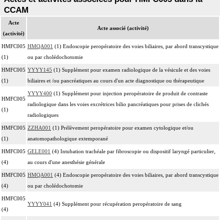
CCAM
Acte
Acte associé (activité)
(activité)
HMFC005
HMQA001
(1) Endoscopie peropératoire des voies biliaires, par abord transcystique
(1)
ou par cholédochotomie
HMFC005
YYYY145
(1) Supplément pour examen radiologique de la vésicule et des voies
(1)
biliaires et /ou pancréatiques au cours d'un acte diagnostique ou thérapeutique
YYYY400
(1) Supplément pour injection peropératoire de produit de contraste
HMFC005
radiologique dans les voies excrétrices bilio pancréatiques pour prises de clichés
(1)
radiologiques
HMFC005
ZZHA001
(1) Prélèvement peropératoire pour examen cytologique et/ou
(1)
anatomopathologique extemporané
HMFC005
GELE001
(4) Intubation trachéale par fibroscopie ou dispositif laryngé particulier,
(4)
au cours d'une anesthésie générale
HMFC005
HMQA001
(4) Endoscopie peropératoire des voies biliaires, par abord transcystique
(4)
ou par cholédochotomie
HMFC005
YYYY041
(4) Supplément pour récupération peropératoire de sang
(4)