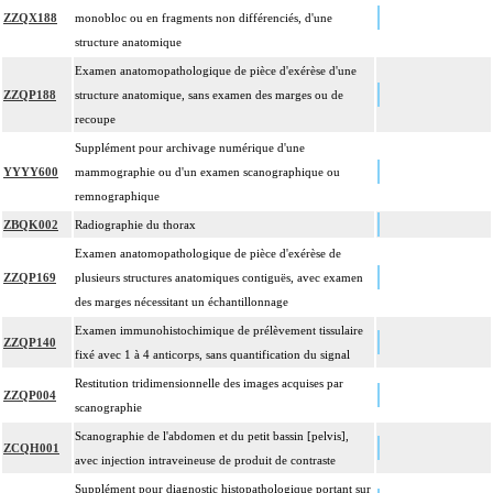
ZZQX188
monobloc ou en fragments non différenciés, d'une
structure anatomique
Examen anatomopathologique de pièce d'exérèse d'une
ZZQP188
structure anatomique, sans examen des marges ou de
recoupe
Supplément pour archivage numérique d'une
YYYY600
mammographie ou d'un examen scanographique ou
remnographique
ZBQK002
Radiographie du thorax
Examen anatomopathologique de pièce d'exérèse de
ZZQP169
plusieurs structures anatomiques contiguës, avec examen
des marges nécessitant un échantillonnage
Examen immunohistochimique de prélèvement tissulaire
ZZQP140
fixé avec 1 à 4 anticorps, sans quantification du signal
Restitution tridimensionnelle des images acquises par
ZZQP004
scanographie
Scanographie de l'abdomen et du petit bassin [pelvis],
ZCQH001
avec injection intraveineuse de produit de contraste
Supplément pour diagnostic histopathologique portant sur