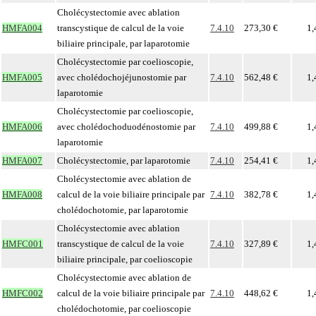
Cholécystectomie avec ablation
HMFA004
transcystique de calcul de la voie
7.4.10
273,30 €
1,
biliaire principale, par laparotomie
Cholécystectomie par coelioscopie,
HMFA005
avec cholédochojéjunostomie par
7.4.10
562,48 €
1,
laparotomie
Cholécystectomie par coelioscopie,
HMFA006
avec cholédochoduodénostomie par
7.4.10
499,88 €
1,
laparotomie
HMFA007
Cholécystectomie, par laparotomie
7.4.10
254,41 €
1,
Cholécystectomie avec ablation de
HMFA008
calcul de la voie biliaire principale par
7.4.10
382,78 €
1,
cholédochotomie, par laparotomie
Cholécystectomie avec ablation
HMFC001
transcystique de calcul de la voie
7.4.10
327,89 €
1,
biliaire principale, par coelioscopie
Cholécystectomie avec ablation de
HMFC002
calcul de la voie biliaire principale par
7.4.10
448,62 €
1,
cholédochotomie, par coelioscopie