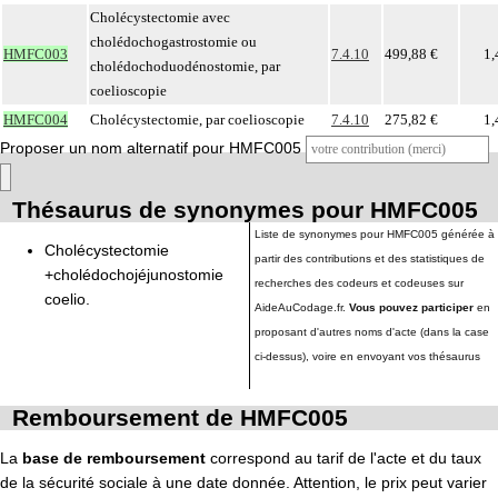
Cholécystectomie avec
cholédochogastrostomie ou
HMFC003
7.4.10
499,88 €
1,
cholédochoduodénostomie, par
coelioscopie
HMFC004
Cholécystectomie, par coelioscopie
7.4.10
275,82 €
1,
Proposer un nom alternatif pour HMFC005
Thésaurus de synonymes pour HMFC005
Liste de synonymes pour HMFC005 générée à
Cholécystectomie
partir des contributions et des statistiques de
+cholédochojéjunostomie
recherches des codeurs et codeuses sur
coelio.
AideAuCodage.fr.
Vous pouvez participer
en
proposant d'autres noms d'acte (dans la case
ci-dessus), voire en envoyant vos thésaurus
Remboursement de HMFC005
La
base de remboursement
correspond au tarif de l'acte et du taux
de la sécurité sociale à une date donnée. Attention, le prix peut varier