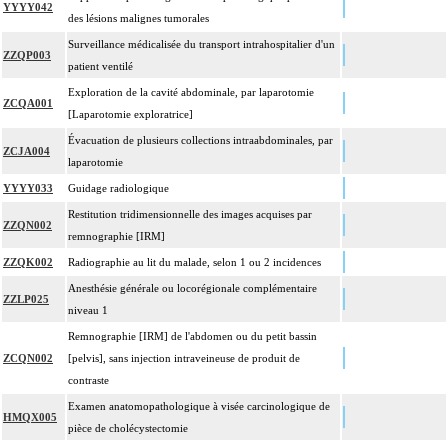
YYYY042
des lésions malignes tumorales
Surveillance médicalisée du transport intrahospitalier d'un
ZZQP003
patient ventilé
Exploration de la cavité abdominale, par laparotomie
ZCQA001
[Laparotomie exploratrice]
Évacuation de plusieurs collections intraabdominales, par
ZCJA004
laparotomie
YYYY033
Guidage radiologique
Restitution tridimensionnelle des images acquises par
ZZQN002
remnographie [IRM]
ZZQK002
Radiographie au lit du malade, selon 1 ou 2 incidences
Anesthésie générale ou locorégionale complémentaire
ZZLP025
niveau 1
Remnographie [IRM] de l'abdomen ou du petit bassin
ZCQN002
[pelvis], sans injection intraveineuse de produit de
contraste
Examen anatomopathologique à visée carcinologique de
HMQX005
pièce de cholécystectomie