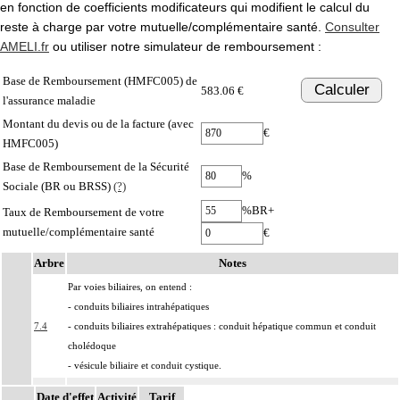
en fonction de coefficients modificateurs qui modifient le calcul du
reste à charge par votre mutuelle/complémentaire santé.
Consulter
AMELI.fr
ou utiliser notre simulateur de remboursement :
Base de Remboursement (HMFC005) de
Calculer
583.06 €
l'assurance maladie
Montant du devis ou de la facture (avec
€
HMFC005)
Base de Remboursement de la Sécurité
%
Sociale (BR ou BRSS)
(?)
%BR+
Taux de Remboursement de votre
mutuelle/complémentaire santé
€
Arbre
Notes
Par voies biliaires, on entend :
- conduits biliaires intrahépatiques
7.4
- conduits biliaires extrahépatiques : conduit hépatique commun et conduit
cholédoque
- vésicule biliaire et conduit cystique.
Par voie biliaire principale, on entend :
Date d'effet
Activité
Tarif