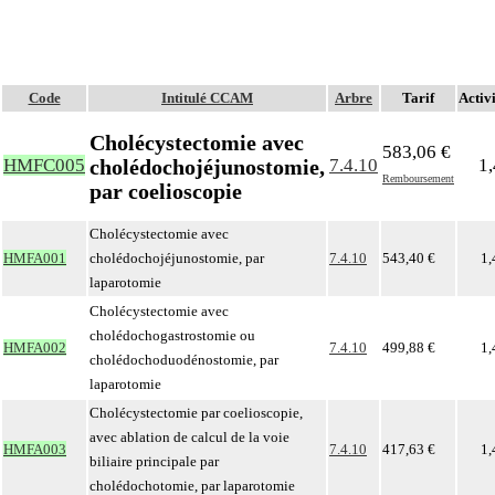
Code
Intitulé CCAM
Arbre
Tarif
Activi
Cholécystectomie avec
583,06 €
cholédochojéjunostomie,
HMFC005
7.4.10
1,
Remboursement
par coelioscopie
Cholécystectomie avec
HMFA001
cholédochojéjunostomie, par
7.4.10
543,40 €
1,
laparotomie
Cholécystectomie avec
cholédochogastrostomie ou
HMFA002
7.4.10
499,88 €
1,
cholédochoduodénostomie, par
laparotomie
Cholécystectomie par coelioscopie,
avec ablation de calcul de la voie
HMFA003
7.4.10
417,63 €
1,
biliaire principale par
cholédochotomie, par laparotomie