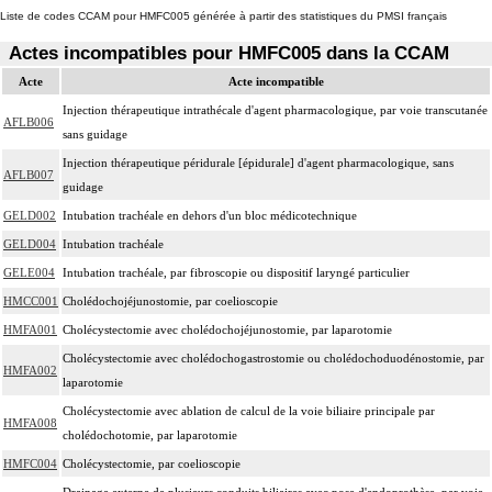
Liste de codes CCAM pour HMFC005 générée à partir des statistiques du PMSI français
Actes incompatibles pour HMFC005 dans la CCAM
Acte
Acte incompatible
Injection thérapeutique intrathécale d'agent pharmacologique, par voie transcutanée
AFLB006
sans guidage
Injection thérapeutique péridurale [épidurale] d'agent pharmacologique, sans
AFLB007
guidage
GELD002
Intubation trachéale en dehors d'un bloc médicotechnique
GELD004
Intubation trachéale
GELE004
Intubation trachéale, par fibroscopie ou dispositif laryngé particulier
HMCC001
Cholédochojéjunostomie, par coelioscopie
HMFA001
Cholécystectomie avec cholédochojéjunostomie, par laparotomie
Cholécystectomie avec cholédochogastrostomie ou cholédochoduodénostomie, par
HMFA002
laparotomie
Cholécystectomie avec ablation de calcul de la voie biliaire principale par
HMFA008
cholédochotomie, par laparotomie
HMFC004
Cholécystectomie, par coelioscopie
Drainage externe de plusieurs conduits biliaires avec pose d'endoprothèse, par voie