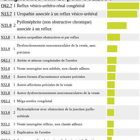
Q62.7
1
Reflux vésico-urétéro-rénal congénital
N13.7
1
Uropathie associée à un reflux vésico-urétéral
Pyélonéphrite (non obstructive chronique)
N11.0
2
associée à un reflux
N13.8
1
Autres uropathies obstructives et par reflux
Dysfonctionnement neuromusculaire de la vessie, sans
N31.9
1
précision
Q62.1
1
Atrésie et sténose congénitales de l'uretère
N31.0
1
Vessie neurogène non inhibée, non classée ailleurs
N39.4
1
Autres formes d'incontinence urinaire précisées
N32.8
1
Autres affections précisées de la vessie
N31.8
1
Autres dysfonctionnements neuromusculaires de la vessie
Q62.2
1
Méga-uretère congénital
Hydronéphrose avec obstruction de la jonction pyélo-
N13.0
2
urétérale
N31.1
1
Vessie neurogène réflexe, non classée ailleurs
Q62.5
1
Duplication de l'uretère