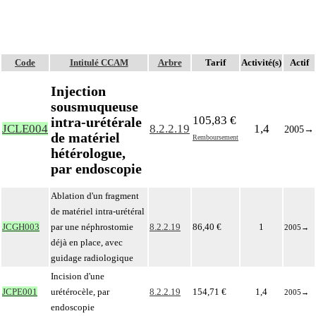
Code
Intitulé CCAM
Arbre
Tarif
Activité(s)
Actif
Injection
sousmuqueuse
105,83 €
intra-urétérale
JCLE004
8.2.2.19
1,4
2005
→
de matériel
Remboursement
hétérologue,
par endoscopie
Ablation d'un fragment
de matériel intra-urétéral
JCGH003
par une néphrostomie
8.2.2.19
86,40 €
1
2005
→
déjà en place, avec
guidage radiologique
Incision d'une
JCPE001
urétérocèle, par
8.2.2.19
154,71 €
1,4
2005
→
endoscopie