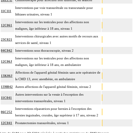
28Z17Z
Chimiothérapie pour affection non tumorale, en séances
Interventions par voie transurétrale ou transcutanée pour
11C111
lithiases urinaires, niveau 1
Interventions sur les testicules pour des affections non
12C061
malignes, âge inférieur à 18 ans, niveau 1
Interventions chirurgicales avec autres motifs de recours aux
23C021
services de santé, niveau 1
04C042
Interventions sous thoracoscopie, niveau 2
Interventions sur les testicules pour des affections non
12C06J
malignes, âge inférieur à 18 ans, en ambulatoire
Affections de l'appareil génital féminin sans acte opératoire de
13K06J
la CMD 13, avec anesthésie, en ambulatoire
13M042
Autres affections de l'appareil génital féminin, niveau 2
Autres interventions sur la vessie à l'exception des
11C041
interventions transurétrales, niveau 1
Interventions réparatrices pour hernies à l'exception des
06C252
hernies inguinales, crurales, âge supérieur à 17 ans, niveau 2
12C041
Prostatectomies transurétrales, niveau 1