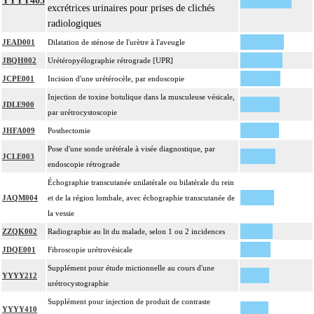
YYYY405
excrétrices urinaires pour prises de clichés
radiologiques
JEAD001
Dilatation de sténose de l'urètre à l'aveugle
JBQH002
Urétéropyélographie rétrograde [UPR]
JCPE001
Incision d'une urétérocèle, par endoscopie
Injection de toxine botulique dans la musculeuse vésicale,
JDLE900
par urétrocystoscopie
JHFA009
Posthectomie
Pose d'une sonde urétérale à visée diagnostique, par
JCLE003
endoscopie rétrograde
Échographie transcutanée unilatérale ou bilatérale du rein
JAQM004
et de la région lombale, avec échographie transcutanée de
la vessie
ZZQK002
Radiographie au lit du malade, selon 1 ou 2 incidences
JDQE001
Fibroscopie urétrovésicale
Supplément pour étude mictionnelle au cours d'une
YYYY212
urétrocystographie
Supplément pour injection de produit de contraste
YYYY410