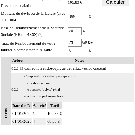
Calculer
105.83 €
l'assurance maladie
Montant du devis ou de la facture (avec
€
JCLE004)
Base de Remboursement de la Sécurité
%
Sociale (BR ou BRSS)
(?)
%BR+
Taux de Remboursement de votre
mutuelle/complémentaire santé
€
Arbre
Notes
Correction endoscopique de reflux vésico-urétéral
8.2.2.19
Comprend : actes thérapeutiques sur :
- les calices rénaux
8.2.2
- le bassinet [pelvis] rénal
- la jonction pyélo-urétérale
- l'uretère
Date d'effet
Activité
Tarif
Tarifs
8.2.2
Avec ou sans : drainage de l'uretère
01/01/2025
1
105,83 €
Les actes sur les voies urinaires supérieures, par endoscopie incluent le
01/01/2025
4
68,58 €
8.2.2
contrôle radiologique.
Les subdivisions suivantes, données à titre facultatif, peuvent être utilisées avec