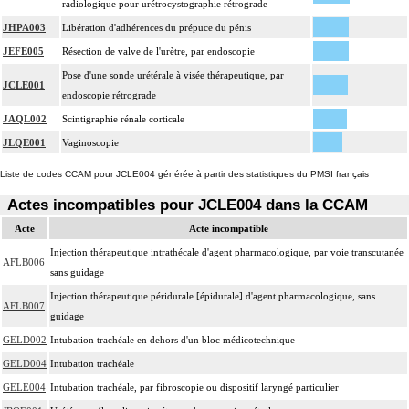
radiologique pour urétrocystographie rétrograde
JHPA003
Libération d'adhérences du prépuce du pénis
JEFE005
Résection de valve de l'urètre, par endoscopie
Pose d'une sonde urétérale à visée thérapeutique, par
JCLE001
endoscopie rétrograde
JAQL002
Scintigraphie rénale corticale
JLQE001
Vaginoscopie
Liste de codes CCAM pour JCLE004 générée à partir des statistiques du PMSI français
Actes incompatibles pour JCLE004 dans la CCAM
Acte
Acte incompatible
Injection thérapeutique intrathécale d'agent pharmacologique, par voie transcutanée
AFLB006
sans guidage
Injection thérapeutique péridurale [épidurale] d'agent pharmacologique, sans
AFLB007
guidage
GELD002
Intubation trachéale en dehors d'un bloc médicotechnique
GELD004
Intubation trachéale
GELE004
Intubation trachéale, par fibroscopie ou dispositif laryngé particulier