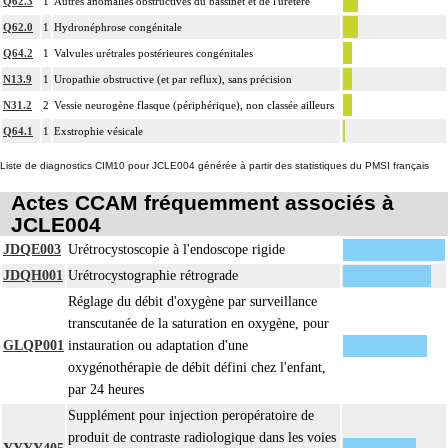
Q62.3
1
Autres anomalies obstructives du bassinet et de l'uretère
Q62.0
1
Hydronéphrose congénitale
Q64.2
1
Valvules urétrales postérieures congénitales
N13.9
1
Uropathie obstructive (et par reflux), sans précision
N31.2
2
Vessie neurogène flasque (périphérique), non classée ailleurs
Q64.1
1
Exstrophie vésicale
Liste de diagnostics CIM10 pour JCLE004 générée à partir des statistiques du PMSI français
Actes CCAM fréquemment associés à
JCLE004
JDQE003
Urétrocystoscopie à l'endoscope rigide
JDQH001
Urétrocystographie rétrograde
Réglage du débit d'oxygène par surveillance
transcutanée de la saturation en oxygène, pour
GLQP001
instauration ou adaptation d'une
oxygénothérapie de débit défini chez l'enfant,
par 24 heures
Supplément pour injection peropératoire de
produit de contraste radiologique dans les voies