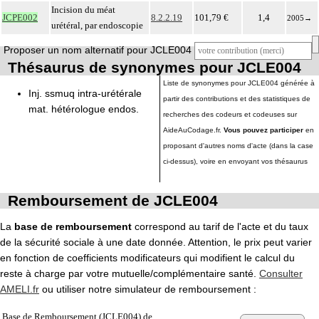
Incision du méat
JCPE002
8.2.2.19
101,79 €
1,4
2005
→
urétéral, par endoscopie
Proposer un nom alternatif pour JCLE004
Thésaurus de synonymes pour JCLE004
Liste de synonymes pour JCLE004 générée à
Inj. ssmuq intra-urétérale
partir des contributions et des statistiques de
mat. hétérologue endos.
recherches des codeurs et codeuses sur
AideAuCodage.fr.
Vous pouvez participer
en
proposant d'autres noms d'acte (dans la case
ci-dessus), voire en envoyant vos thésaurus
Remboursement de JCLE004
La
base de remboursement
correspond au tarif de l'acte et du taux
de la sécurité sociale à une date donnée. Attention, le prix peut varier
en fonction de coefficients modificateurs qui modifient le calcul du
reste à charge par votre mutuelle/complémentaire santé.
Consulter
AMELI.fr
ou utiliser notre simulateur de remboursement :
Base de Remboursement (JCLE004) de