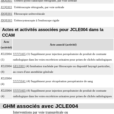
JBQE001
Urétéro-pyélo-caliscopie rétrograde, par voie urétrale
JCQE003
Urétéroscopie rétrograde, par voie urétrale
JDQE001
Fibroscopie urétrovésicale
JDQE003
Urétrocystoscopie à l'endoscope rigide
Actes et activités associées pour JCLE004 dans la
CCAM
Acte
Acte associé (activité)
(activité)
JCLE004
YYYY405
(1) Supplément pour injection peropératoire de produit de contraste
(1)
radiologique dans les voies excrétrices urinaires pour prises de clichés radiologiques
JCLE004
GELE001
(4) Intubation trachéale par fibroscopie ou dispositif laryngé particulier,
(4)
au cours d'une anesthésie générale
JCLE004
YYYY041
(4) Supplément pour récupération peropératoire de sang
(4)
JCLE004
YYYY405
(4) Supplément pour injection peropératoire de produit de contraste
(4)
radiologique dans les voies excrétrices urinaires pour prises de clichés radiologiques
GHM associés avec JCLE004
Interventions par voie transurétrale ou