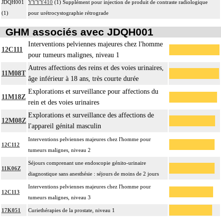
JDQH001
YYYY410
(1) Supplément pour injection de produit de contraste radiologique
(1)
pour urétrocystographie rétrograde
GHM associés avec JDQH001
Interventions pelviennes majeures chez l'homme
12C111
pour tumeurs malignes, niveau 1
Autres affections des reins et des voies urinaires,
11M08T
âge inférieur à 18 ans, très courte durée
Explorations et surveillance pour affections du
11M18Z
rein et des voies urinaires
Explorations et surveillance des affections de
12M08Z
l'appareil génital masculin
Interventions pelviennes majeures chez l'homme pour
12C112
tumeurs malignes, niveau 2
Séjours comprenant une endoscopie génito-urinaire
11K06Z
diagnostique sans anesthésie : séjours de moins de 2 jours
Interventions pelviennes majeures chez l'homme pour
12C113
tumeurs malignes, niveau 3
17K051
Curiethérapies de la prostate, niveau 1