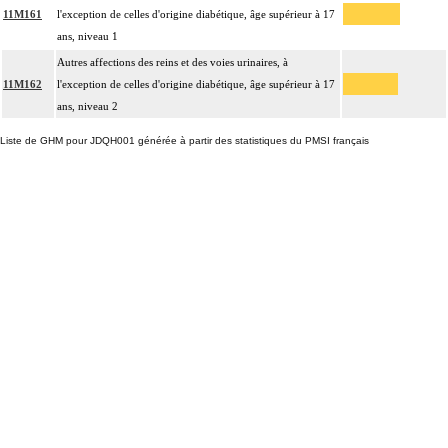
11M161
l'exception de celles d'origine diabétique, âge supérieur à 17
ans, niveau 1
Autres affections des reins et des voies urinaires, à
11M162
l'exception de celles d'origine diabétique, âge supérieur à 17
ans, niveau 2
Liste de GHM pour JDQH001 générée à partir des statistiques du PMSI français