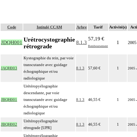
Code
Intitulé CCAM
Arbre
Tarif
Activité(s)
Acti
57,19 €
Urétrocystographie
JDQH001
8.1.3
1
2005
rétrograde
Remboursement
Kystographie du rein, par voie
transcutanée avec guidage
JAQH003
8.1.3
57,60 €
1
2005
échographique et/ou
radiologique
Urétéropyélographie
descendante, par voie
JBQH001
transcutanée avec guidage
8.1.3
46,55 €
1
2005
échographique et/ou
radiologique
Urétéropyélographie
JBQH002
8.1.3
46,55 €
1
2005
rétrograde [UPR]
Urétéropyélographie