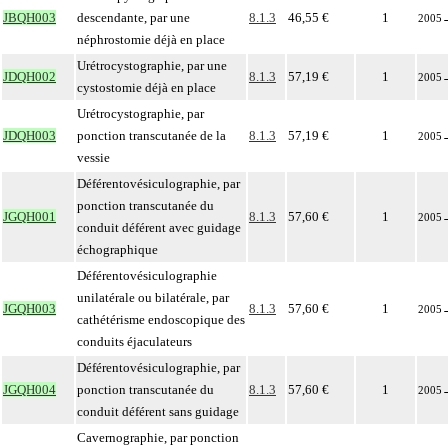
JBQH003
descendante, par une
8.1.3
46,55 €
1
2005
néphrostomie déjà en place
Urétrocystographie, par une
JDQH002
8.1.3
57,19 €
1
2005
cystostomie déjà en place
Urétrocystographie, par
JDQH003
ponction transcutanée de la
8.1.3
57,19 €
1
2005
vessie
Déférentovésiculographie, par
ponction transcutanée du
JGQH001
8.1.3
57,60 €
1
2005
conduit déférent avec guidage
échographique
Déférentovésiculographie
unilatérale ou bilatérale, par
JGQH003
8.1.3
57,60 €
1
2005
cathétérisme endoscopique des
conduits éjaculateurs
Déférentovésiculographie, par
JGQH004
ponction transcutanée du
8.1.3
57,60 €
1
2005
conduit déférent sans guidage
Cavernographie, par ponction