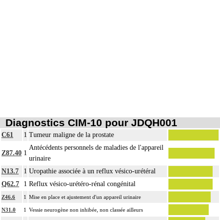
Diagnostics CIM-10 pour JDQH001
C61
1
Tumeur maligne de la prostate
Antécédents personnels de maladies de l'appareil
Z87.40
1
urinaire
N13.7
1
Uropathie associée à un reflux vésico-urétéral
Q62.7
1
Reflux vésico-urétéro-rénal congénital
Z46.6
1
Mise en place et ajustement d'un appareil urinaire
N31.0
1
Vessie neurogène non inhibée, non classée ailleurs