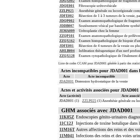
JDQX002
Examen histopathologique de fragments d'
JDQE001
Fibroscopie urétrovésicale
ZZLP025
Anesthésie générale ou locorégionale com
JDFE002
Résection de 1 à 3 tumeurs de la vessie, p
JDQP002
Examen anatomopathologique de fragment 
JDDB007
Soutènement vésical par bandelette synthét
JEMA009
Urétroplastie chez la femme
ZZQP101
Examen anatomopathologique de prélèvem
ZZQX162
Examen histopathologique de biopsie d'un
JDFE001
Résection de 4 tumeurs de la vessie ou plu
AHLB004
Infiltration thérapeutique d'un nerf profo
ZZQX128
Examen cytopathologique de l'étalement d'
Liste de codes CCAM pour JDAD001 générée à partir des statist
Actes incompatibles pour JDAD001 dan
Acte
Acte incompatible
JDAD001
Distension hydrostatique de la vessie
Actes et activités associées pour JDAD0
Acte (activité)
Acte associé 
JDAD001 (1)
ZZLP025
(1) Anesthésie générale ou l
GHM associés avec JDAD001
11K05Z
Endoscopies génito-urinaires diagnos
11C12J
Injections de toxine botulique dans l
11M16T
Autres affections des reins et des vo
11M041
Infections des reins et des voies uri