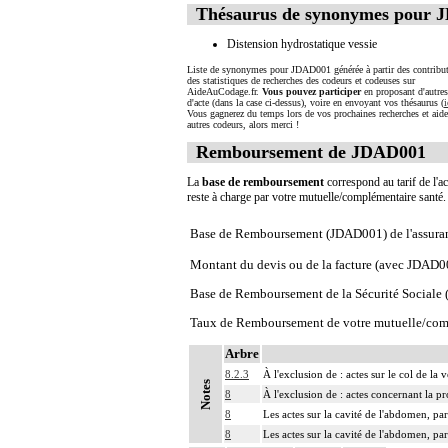
Thésaurus de synonymes pour 
Distension hydrostatique vessie
Liste de synonymes pour JDAD001 générée à partir des contribut
des statistiques de recherches des codeurs et codeuses sur
AideAuCodage.fr.
Vous pouvez participer
en proposant d'autre
d'acte (dans la case ci-dessus), voire en envoyant vos thésaurus (
i
Vous gagnerez du temps lors de vos prochaines recherches et aide
autres codeurs, alors merci !
Remboursement de JDAD001
La
base de remboursement
correspond au tarif de l'ac
reste à charge par votre mutuelle/complémentaire santé
Base de Remboursement (JDAD001) de l'assura
Montant du devis ou de la facture (avec JDAD0
Base de Remboursement de la Sécurité Social
Taux de Remboursement de votre mutuelle/com
Arbre
8.2.3
À l'exclusion de : actes sur le col de la 
Notes
8
À l'exclusion de : actes concernant la pr
8
Les actes sur la cavité de l'abdomen, par
8
Les actes sur la cavité de l'abdomen, par