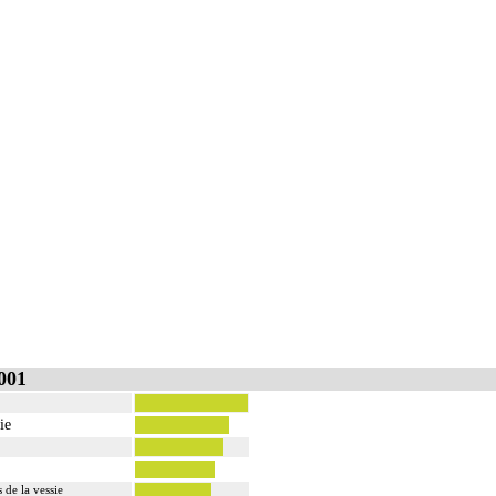
001
ie
de la vessie