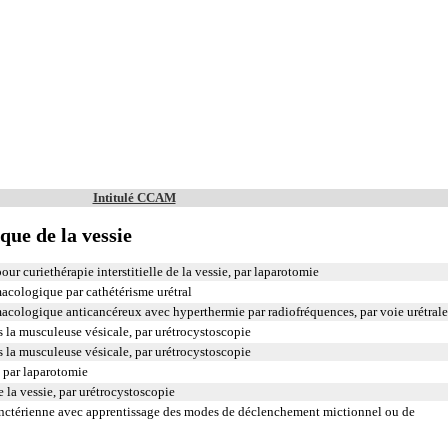
Intitulé CCAM
que de la vessie
ur curiethérapie interstitielle de la vessie, par laparotomie
macologique par cathétérisme urétral
rmacologique anticancéreux avec hyperthermie par radiofréquences, par voie urétrale
s la musculeuse vésicale, par urétrocystoscopie
s la musculeuse vésicale, par urétrocystoscopie
 par laparotomie
e la vessie, par urétrocystoscopie
nctérienne avec apprentissage des modes de déclenchement mictionnel ou de