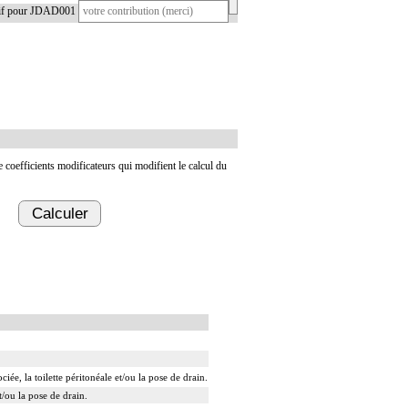
tif pour JDAD001
de coefficients modificateurs qui modifient le calcul du
Calculer
ée, la toilette péritonéale et/ou la pose de drain.
t/ou la pose de drain.