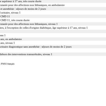
ge supérieur à 17 ans, très courte durée
cutanée pour des affections non lithiasiques, en ambulatoire
et anesthésie : séjours de moins de 2 jours
l urinaire, niveau 1
la CMD 11
a CMD 11, très courte durée
cutanée pour des affections non lithiasiques, niveau 1
ires, à l'exception de celles d'origine diabétique, âge supérieur à 17 ans, niveau 1
veau 1
7 ans, en ambulatoire
7 ans, niveau 1
inaire diagnostique sans anesthésie : séjours de moins de 2 jours
dehors des interventions transurétrales, niveau 1
u PMSI français