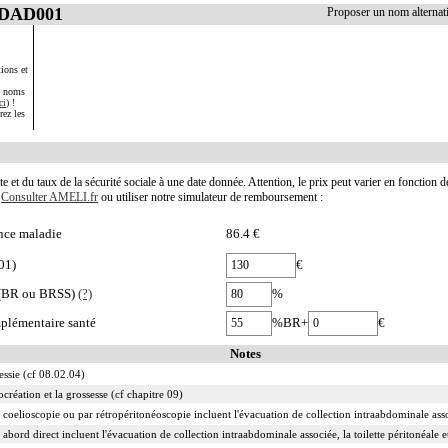
JDAD001
Proposer un nom alterna
ions et
s noms
ci
) !
rez les
te et du taux de la sécurité sociale à une date donnée. Attention, le prix peut varier en fonction 
.
Consulter AMELI.fr
ou utiliser notre simulateur de remboursement :
nce maladie
86.4 €
01)
€
e (BR ou BRSS)
(?)
%
plémentaire santé
%BR+
€
Notes
vessie (cf 08.02.04)
ocréation et la grossesse (cf chapitre 09)
 coelioscopie ou par rétropéritonéoscopie incluent l'évacuation de collection intraabdominale associ
 abord direct incluent l'évacuation de collection intraabdominale associée, la toilette péritonéale e