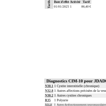
Date d'effet
Activité
Tarif
Tarifs
01/01/2025
1
86,40 €
Diagnostics CIM-10 pour JDAD
N30.1
1
Cystite interstitielle (chronique)
N32.8
1
Autres affections précisées de la vess
N30.2
1
Autres cystites chroniques
R35
1
Polyurie
N31.8
1
Autres dysfonctionnements neuromusculaires 