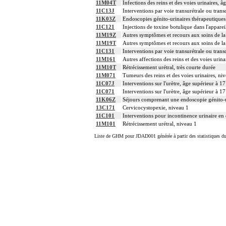
11M04T
Infections des reins et des voies urinaires, â
11C13J
Interventions par voie transurétrale ou trans
11K03Z
Endoscopies génito-urinaires thérapeutiques 
11C121
Injections de toxine botulique dans l'apparei
11M19Z
Autres symptômes et recours aux soins de 
11M19T
Autres symptômes et recours aux soins de l
11C131
Interventions par voie transurétrale ou trans
11M161
Autres affections des reins et des voies urina
11M10T
Rétrécissement urétral, très courte durée
11M071
Tumeurs des reins et des voies urinaires, ni
11C07J
Interventions sur l'urètre, âge supérieur à 1
11C071
Interventions sur l'urètre, âge supérieur à 1
11K06Z
Séjours comprenant une endoscopie génito-ur
13C171
Cervicocystopexie, niveau 1
11C101
Interventions pour incontinence urinaire en 
11M101
Rétrécissement urétral, niveau 1
Liste de GHM pour JDAD001 générée à partir des statistiques d