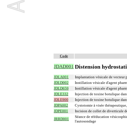
Code
Distension hydrostati
JDAD001
JDLA001
Implantation vésicale de vecteur po
JDLD002
Instillation vésicale d'agent phar
JDLD659
Instillation vésicale d'agent pha
JDLE332
Injection de toxine botulique dan
JDLE900
Injection de toxine botulique dan
JDPA002
Cystotomie à visée thérapeutique,
JDPE001
Incision de collet de diverticule d
Séance de rééducation vésicosphi
JRRD001
l'autosondage