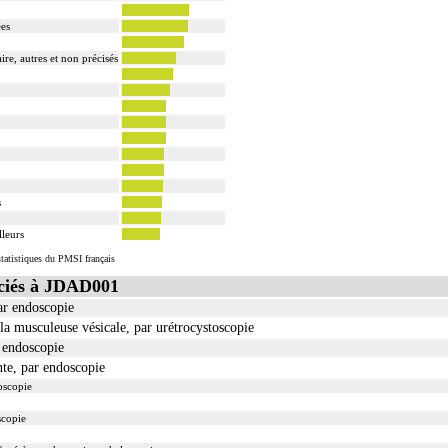
ées
ire, autres et non précisés
s
lleurs
tatistiques du PMSI français
ciés à JDAD001
ar endoscopie
 la musculeuse vésicale, par urétrocystoscopie
r endoscopie
nte, par endoscopie
doscopie
scopie