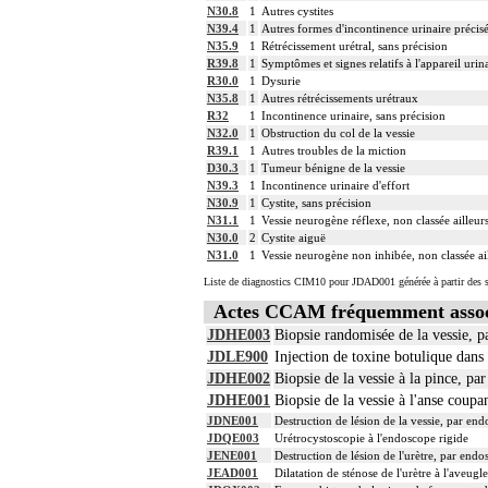
N30.8
1
Autres cystites
N39.4
1
Autres formes d'incontinence urinaire précis
N35.9
1
Rétrécissement urétral, sans précision
R39.8
1
Symptômes et signes relatifs à l'appareil urina
R30.0
1
Dysurie
N35.8
1
Autres rétrécissements urétraux
R32
1
Incontinence urinaire, sans précision
N32.0
1
Obstruction du col de la vessie
R39.1
1
Autres troubles de la miction
D30.3
1
Tumeur bénigne de la vessie
N39.3
1
Incontinence urinaire d'effort
N30.9
1
Cystite, sans précision
N31.1
1
Vessie neurogène réflexe, non classée ailleur
N30.0
2
Cystite aiguë
N31.0
1
Vessie neurogène non inhibée, non classée ai
Liste de diagnostics CIM10 pour JDAD001 générée à partir des s
Actes CCAM fréquemment asso
JDHE003
Biopsie randomisée de la vessie, p
JDLE900
Injection de toxine botulique dans
JDHE002
Biopsie de la vessie à la pince, pa
JDHE001
Biopsie de la vessie à l'anse coupa
JDNE001
Destruction de lésion de la vessie, par en
JDQE003
Urétrocystoscopie à l'endoscope rigide
JENE001
Destruction de lésion de l'urètre, par endo
JEAD001
Dilatation de sténose de l'urètre à l'aveugle