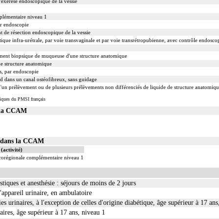
exérèse endoscopique de la vessie
plémentaire niveau 1
ar endoscopie
de résection endoscopique de la vessie
ique infra-urétrale, par voie transvaginale et par voie transrétropubienne, avec contrôle endosco
ent biopsique de muqueuse d'une structure anatomique
e structure anatomique
s, par endoscopie
nd dans un canal ostéofibreux, sans guidage
un prélèvement ou de plusieurs prélèvements non différenciés de liquide de structure anatomiq
iques du PMSI français
s la CCAM
01 dans la CCAM
(activité)
ocorégionale complémentaire niveau 1
tiques et anesthésie : séjours de moins de 2 jours
'appareil urinaire, en ambulatoire
ies urinaires, à l'exception de celles d'origine diabétique, âge supérieur à 17 ans
naires, âge supérieur à 17 ans, niveau 1