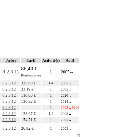
Arbre
Tarif
Activité(s)
Actif
86,40 €
8.2.3.12
1
2005
→
Remboursement
8.2.3.12
333,60 €
1,4
2005
→
8.2.3.12
33,19 €
1
2005
→
8.2.3.12
110,00 €
1
2020
→
8.2.3.12
130,32 €
1
2014
→
8.2.3.12
1
2005
→
2014
8.2.3.12
128,67 €
1,4
2005
→
8.2.3.12
154,71 €
1
2005
→
8.2.3.12
36,82 €
1
2005
→