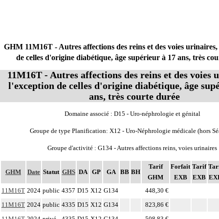
GHM 11M16T - Autres affections des reins et des voies urinaires, 
de celles d'origine diabétique, âge supérieur à 17 ans, très co
11M16T - Autres affections des reins et des voies u
l'exception de celles d'origine diabétique, âge sup
ans, très courte durée
Domaine associé : D15 - Uro-néphrologie et génital
Groupe de type Planification: X12 - Uro-Néphrologie médicale (hors Sé
Groupe d'activité : G134 - Autres affections reins, voies urinaires
Tarif
Forfait
Tarif
Tar
GHM
Date
Statut
GHS
DA
GP
GA
BB
BH
GHM
EXB
EXB
EX
11M16T
2024
public
4357
D15
X12
G134
448,30 €
11M16T
2024
public
4335
D15
X12
G134
823,86 €
11M16T
2024
privé
4335
D15
X12
G134
508,83 €