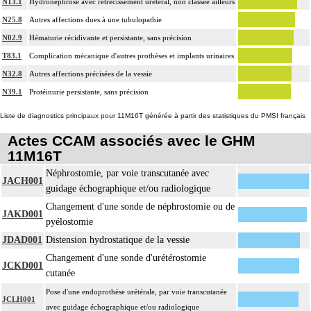
N13.1
Hydronéphrose avec rétrécissement urétéral, non classée ailleurs
N25.8
Autres affections dues à une tubulopathie
N02.9
Hématurie récidivante et persistante, sans précision
T83.1
Complication mécanique d'autres prothèses et implants urinaires
N32.8
Autres affections précisées de la vessie
N39.1
Protéinurie persistante, sans précision
Liste de diagnostics principaux pour 11M16T générée à partir des statistiques du PMSI français
Actes CCAM associés avec le GHM
11M16T
Néphrostomie, par voie transcutanée avec
JACH001
guidage échographique et/ou radiologique
Changement d'une sonde de néphrostomie ou de
JAKD001
pyélostomie
JDAD001
Distension hydrostatique de la vessie
Changement d'une sonde d'urétérostomie
JCKD001
cutanée
Pose d'une endoprothèse urétérale, par voie transcutanée
JCLH001
avec guidage échographique et/ou radiologique