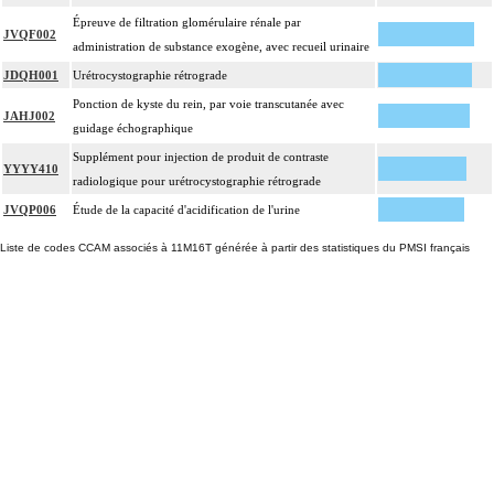
Épreuve de filtration glomérulaire rénale par
JVQF002
administration de substance exogène, avec recueil urinaire
JDQH001
Urétrocystographie rétrograde
Ponction de kyste du rein, par voie transcutanée avec
JAHJ002
guidage échographique
Supplément pour injection de produit de contraste
YYYY410
radiologique pour urétrocystographie rétrograde
JVQP006
Étude de la capacité d'acidification de l'urine
Liste de codes CCAM associés à 11M16T générée à partir des statistiques du PMSI français