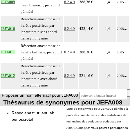
JEFA009
8.2.4.9
388,36 €
1,4
2005
→
[membraneux], par abord
périnéal
Résection-anastomose de
l'urètre postérieur, par
JEFA010
8.2.4.9
453,14 €
1,4
2005
→
laparotomie sans abord
transsymphysaire
Résection-anastomose de
JEFA011
l'urètre bulbaire, par abord
8.2.4.9
388,36 €
1,4
2005
→
périnéal
Résection-anastomose de
l'urètre postérieur, par
JEFA012
8.2.4.9
521,16 €
1,4
2005
→
laparotomie avec abord
transsymphysaire
Proposer un nom alternatif pour JEFA008
Thésaurus de synonymes pour JEFA008
Liste de synonymes pour JEFA008 générée à
Résec.anast ur. ant. ab.
partir des contributions et des statistiques de
pénoscrotal
recherches des codeurs et codeuses sur
AideAuCodage.fr.
Vous pouvez participer
en