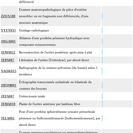
différencié
Examen anatomopathologique de pièce d'exérèse
ZZQX188
monobloc ou en fragments non différenciés, d'une
structure anatomique
YYYY033
Guidage radiologique
Ablation d'une prothèse pénienne hydraulique avec
JHGA001
composant extracaverneux
JEMA022
Reconstruction de l'urètre postérieur après mise à plat
JEPA007
Libération de l'urètre [Urétrolyse], par abord direct
Radiographie de la ceinture pelvienne [du bassin] selon 1
NAQK015
incidence
Échographie transcutanée unilatérale ou bilatérale du
JHQM001
contenu des bourses
JEFA007
Urétrectomie totale
JEMA010
Plastie de l'urètre antérieur par lambeau libre
Pose d'une prothèse sphinctérienne urinaire périurétrale
JELA002
pénienne ou bulbomembranacée [bulbomembraneuse], par
abord direct
Examen immunocytochimique ou immunohistochimique