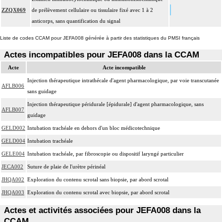
ZZQX069
de prélèvement cellulaire ou tissulaire fixé avec 1 à 2
anticorps, sans quantification du signal
Liste de codes CCAM pour JEFA008 générée à partir des statistiques du PMSI français
Actes incompatibles pour JEFA008 dans la CCAM
Acte
Acte incompatible
Injection thérapeutique intrathécale d'agent pharmacologique, par voie transcutanée
AFLB006
sans guidage
Injection thérapeutique péridurale [épidurale] d'agent pharmacologique, sans
AFLB007
guidage
GELD002
Intubation trachéale en dehors d'un bloc médicotechnique
GELD004
Intubation trachéale
GELE004
Intubation trachéale, par fibroscopie ou dispositif laryngé particulier
JECA002
Suture de plaie de l'urètre périnéal
JHQA002
Exploration du contenu scrotal sans biopsie, par abord scrotal
JHQA003
Exploration du contenu scrotal avec biopsie, par abord scrotal
Actes et activités associées pour JEFA008 dans la
CCAM