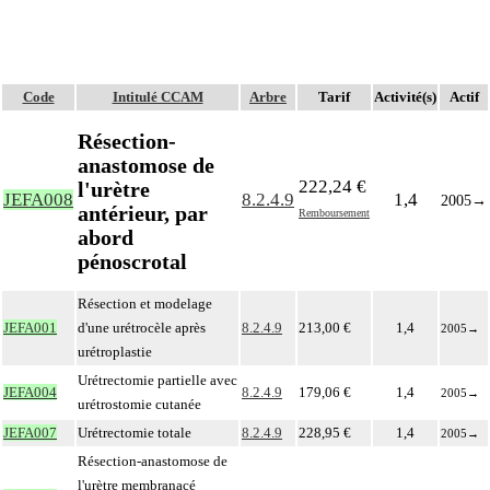
Code
Intitulé CCAM
Arbre
Tarif
Activité(s)
Actif
Résection-
anastomose de
222,24 €
l'urètre
JEFA008
8.2.4.9
1,4
2005
→
antérieur, par
Remboursement
abord
pénoscrotal
Résection et modelage
JEFA001
d'une urétrocèle après
8.2.4.9
213,00 €
1,4
2005
→
urétroplastie
Urétrectomie partielle avec
JEFA004
8.2.4.9
179,06 €
1,4
2005
→
urétrostomie cutanée
JEFA007
Urétrectomie totale
8.2.4.9
228,95 €
1,4
2005
→
Résection-anastomose de
l'urètre membranacé