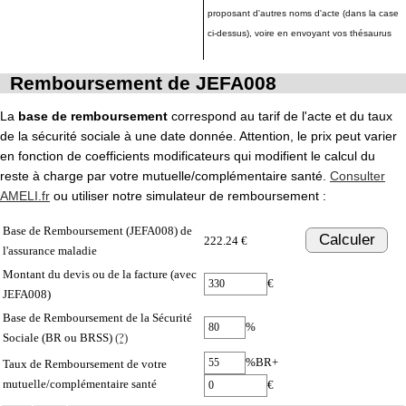
proposant d'autres noms d'acte (dans la case
ci-dessus), voire en envoyant vos thésaurus
Remboursement de JEFA008
La
base de remboursement
correspond au tarif de l'acte et du taux
de la sécurité sociale à une date donnée. Attention, le prix peut varier
en fonction de coefficients modificateurs qui modifient le calcul du
reste à charge par votre mutuelle/complémentaire santé.
Consulter
AMELI.fr
ou utiliser notre simulateur de remboursement :
Base de Remboursement (JEFA008) de
Calculer
222.24 €
l'assurance maladie
Montant du devis ou de la facture (avec
€
JEFA008)
Base de Remboursement de la Sécurité
%
Sociale (BR ou BRSS)
(?)
%BR+
Taux de Remboursement de votre
mutuelle/complémentaire santé
€