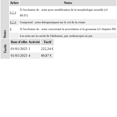
Arbre
Notes
À l'exclusion de : actes pour modification de la morphologie sexuelle (cf
8.2.4
08.07)
8.2.4
Comprend : actes thérapeutiques sur le col de la vessie
8
À l'exclusion de : actes concernant la procréation et la grossesse (cf chapitre 09)
Notes
Les actes sur la cavité de l'abdomen, par coelioscopie ou par
8
Date d'effet
rétropéritonéoscopie incluent l'évacuation de collection intraabdominale
Activité
Tarif
Tarifs
associée, la toilette péritonéale et/ou la pose de drain.
01/01/2025
1
222,24 €
Les actes sur la cavité de l'abdomen, par abord direct incluent l'évacuation de
01/01/2025
4
89,87 €
8
collection intraabdominale associée, la toilette péritonéale et/ou la pose de
drain.