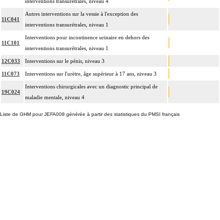
interventions transurétrales, niveau 4
Autres interventions sur la vessie à l'exception des
11C041
interventions transurétrales, niveau 1
Interventions pour incontinence urinaire en dehors des
11C101
interventions transurétrales, niveau 1
12C033
Interventions sur le pénis, niveau 3
11C073
Interventions sur l'urètre, âge supérieur à 17 ans, niveau 3
Interventions chirurgicales avec un diagnostic principal de
19C024
maladie mentale, niveau 4
Liste de GHM pour JEFA008 générée à partir des statistiques du PMSI français