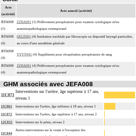
Acte
Acte associé (activité)
(activité)
JEFA008
ZZHA001
(1) Prélèvement peropératoire pour examen cytologique et/ou
(1)
anatomopathologique extemporané
JEFA008
GELE001
(4) Intubation trachéale par fibroscopie ou dispositif laryngé particulier,
(4)
au cours d'une anesthésie générale
JEFA008
YYYY041
(4) Supplément pour récupération peropératoire de sang
(4)
JEFA008
ZZHA001
(4) Prélèvement peropératoire pour examen cytologique et/ou
(4)
anatomopathologique extemporané
GHM associés avec JEFA008
Interventions sur l'urètre, âge supérieur à 17 ans,
11C071
niveau 1
11C061
Interventions sur l'urètre, âge inférieur à 18 ans, niveau 1
11C072
Interventions sur l'urètre, âge supérieur à 17 ans, niveau 2
12C032
Interventions sur le pénis, niveau 2
Autres interventions sur la vessie à l'exception des
11C044