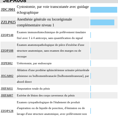
JEFA008
Cystostomie, par voie transcutanée avec guidage
JDCJ001
échographique
Anesthésie générale ou locorégionale
ZZLP025
complémentaire niveau 1
Examen immunohistochimique de prélèvement tissulaire
ZZQP140
fixé avec 1 à 4 anticorps, sans quantification du signal
Examen anatomopathologique de pièce d'exérèse d'une
ZZQP188
structure anatomique, sans examen des marges ou de
recoupe
JEPE002
Urétrotomie, par endoscopie
Ablation d'une prothèse sphinctérienne urinaire périurétrale
JEGA002
pénienne ou bulbomembranacée [bulbomembraneuse], par
abord direct
JHFA011
Amputation totale du pénis
JHFA007
Exérèse de lésion des corps caverneux du pénis
Examen cytopathologique de l'étalement de produit
d'aspiration ou de liquide de ponction, d'émission ou de
ZZQP128
lavage d'une structure anatomique, avec prélèvement non