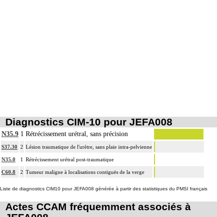
Diagnostics CIM-10 pour JEFA008
N35.9
1
Rétrécissement urétral, sans précision
S37.30
2
Lésion traumatique de l'urètre, sans plaie intra-pelvienne
N35.0
1
Rétrécissement urétral post-traumatique
C60.8
2
Tumeur maligne à localisations contiguës de la verge
Liste de diagnostics CIM10 pour JEFA008 générée à partir des statistiques du PMSI français
Actes CCAM fréquemment associés à