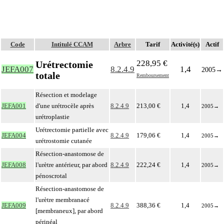
Code
Intitulé CCAM
Arbre
Tarif
Activité(s)
Actif
228,95 €
Urétrectomie
JEFA007
8.2.4.9
1,4
2005
→
totale
Remboursement
Résection et modelage
JEFA001
d'une urétrocèle après
8.2.4.9
213,00 €
1,4
2005
→
urétroplastie
Urétrectomie partielle avec
JEFA004
8.2.4.9
179,06 €
1,4
2005
→
urétrostomie cutanée
Résection-anastomose de
JEFA008
l'urètre antérieur, par abord
8.2.4.9
222,24 €
1,4
2005
→
pénoscrotal
Résection-anastomose de
l'urètre membranacé
JEFA009
8.2.4.9
388,36 €
1,4
2005
→
[membraneux], par abord
périnéal