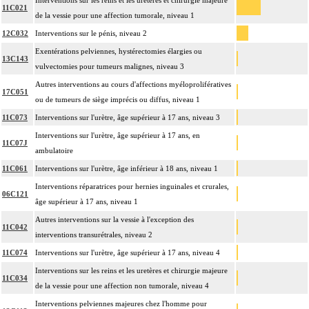
Interventions sur les reins et les uretères et chirurgie majeure
11C021
de la vessie pour une affection tumorale, niveau 1
12C032
Interventions sur le pénis, niveau 2
Exentérations pelviennes, hystérectomies élargies ou
13C143
vulvectomies pour tumeurs malignes, niveau 3
Autres interventions au cours d'affections myéloprolifératives
17C051
ou de tumeurs de siège imprécis ou diffus, niveau 1
11C073
Interventions sur l'urètre, âge supérieur à 17 ans, niveau 3
Interventions sur l'urètre, âge supérieur à 17 ans, en
11C07J
ambulatoire
11C061
Interventions sur l'urètre, âge inférieur à 18 ans, niveau 1
Interventions réparatrices pour hernies inguinales et crurales,
06C121
âge supérieur à 17 ans, niveau 1
Autres interventions sur la vessie à l'exception des
11C042
interventions transurétrales, niveau 2
11C074
Interventions sur l'urètre, âge supérieur à 17 ans, niveau 4
Interventions sur les reins et les uretères et chirurgie majeure
11C034
de la vessie pour une affection non tumorale, niveau 4
Interventions pelviennes majeures chez l'homme pour