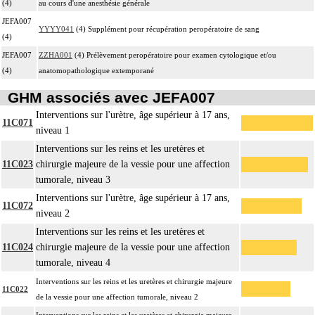
(4)
au cours d'une anesthésie générale
JEFA007
YYYY041
(4) Supplément pour récupération peropératoire de sang
(4)
JEFA007
ZZHA001
(4) Prélèvement peropératoire pour examen cytologique et/ou
(4)
anatomopathologique extemporané
GHM associés avec JEFA007
Interventions sur l'urètre, âge supérieur à 17 ans,
11C071
niveau 1
Interventions sur les reins et les uretères et
11C023
chirurgie majeure de la vessie pour une affection
tumorale, niveau 3
Interventions sur l'urètre, âge supérieur à 17 ans,
11C072
niveau 2
Interventions sur les reins et les uretères et
11C024
chirurgie majeure de la vessie pour une affection
tumorale, niveau 4
Interventions sur les reins et les uretères et chirurgie majeure
11C022
de la vessie pour une affection tumorale, niveau 2