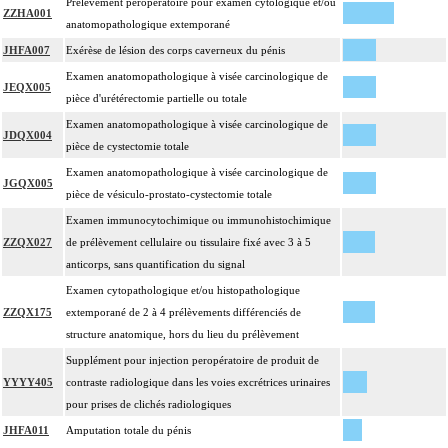
Prélèvement peropératoire pour examen cytologique et/ou
ZZHA001
anatomopathologique extemporané
JHFA007
Exérèse de lésion des corps caverneux du pénis
Examen anatomopathologique à visée carcinologique de
JEQX005
pièce d'urétérectomie partielle ou totale
Examen anatomopathologique à visée carcinologique de
JDQX004
pièce de cystectomie totale
Examen anatomopathologique à visée carcinologique de
JGQX005
pièce de vésiculo-prostato-cystectomie totale
Examen immunocytochimique ou immunohistochimique
ZZQX027
de prélèvement cellulaire ou tissulaire fixé avec 3 à 5
anticorps, sans quantification du signal
Examen cytopathologique et/ou histopathologique
ZZQX175
extemporané de 2 à 4 prélèvements différenciés de
structure anatomique, hors du lieu du prélèvement
Supplément pour injection peropératoire de produit de
YYYY405
contraste radiologique dans les voies excrétrices urinaires
pour prises de clichés radiologiques
JHFA011
Amputation totale du pénis