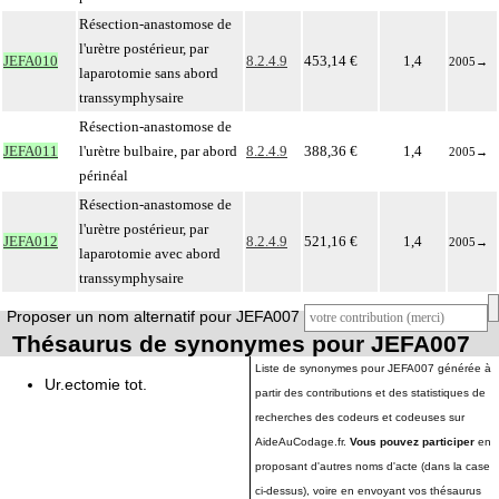
Résection-anastomose de
l'urètre postérieur, par
JEFA010
8.2.4.9
453,14 €
1,4
2005
→
laparotomie sans abord
transsymphysaire
Résection-anastomose de
JEFA011
l'urètre bulbaire, par abord
8.2.4.9
388,36 €
1,4
2005
→
périnéal
Résection-anastomose de
l'urètre postérieur, par
JEFA012
8.2.4.9
521,16 €
1,4
2005
→
laparotomie avec abord
transsymphysaire
Proposer un nom alternatif pour JEFA007
Thésaurus de synonymes pour JEFA007
Liste de synonymes pour JEFA007 générée à
Ur.ectomie tot.
partir des contributions et des statistiques de
recherches des codeurs et codeuses sur
AideAuCodage.fr.
Vous pouvez participer
en
proposant d'autres noms d'acte (dans la case
ci-dessus), voire en envoyant vos thésaurus