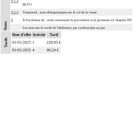
8.2.4
08.07)
8.2.4
Comprend : actes thérapeutiques sur le col de la vessie
8
À l'exclusion de : actes concernant la procréation et la grossesse (cf chapitre 09)
Notes
Les actes sur la cavité de l'abdomen, par coelioscopie ou par
8
Date d'effet
rétropéritonéoscopie incluent l'évacuation de collection intraabdominale
Activité
Tarif
Tarifs
associée, la toilette péritonéale et/ou la pose de drain.
01/01/2025
1
228,95 €
Les actes sur la cavité de l'abdomen, par abord direct incluent l'évacuation de
01/01/2025
4
90,24 €
8
collection intraabdominale associée, la toilette péritonéale et/ou la pose de
drain.