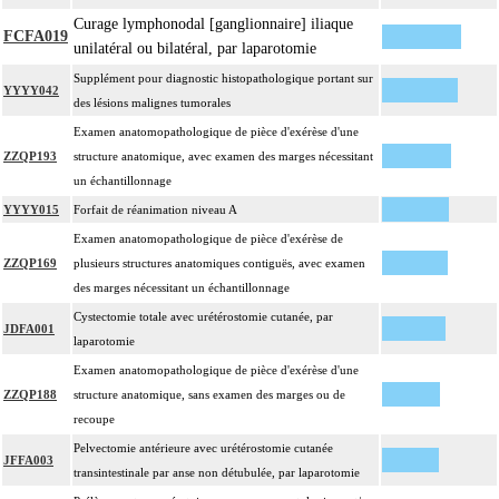
Curage lymphonodal [ganglionnaire] iliaque
FCFA019
unilatéral ou bilatéral, par laparotomie
Supplément pour diagnostic histopathologique portant sur
YYYY042
des lésions malignes tumorales
Examen anatomopathologique de pièce d'exérèse d'une
ZZQP193
structure anatomique, avec examen des marges nécessitant
un échantillonnage
YYYY015
Forfait de réanimation niveau A
Examen anatomopathologique de pièce d'exérèse de
ZZQP169
plusieurs structures anatomiques contiguës, avec examen
des marges nécessitant un échantillonnage
Cystectomie totale avec urétérostomie cutanée, par
JDFA001
laparotomie
Examen anatomopathologique de pièce d'exérèse d'une
ZZQP188
structure anatomique, sans examen des marges ou de
recoupe
Pelvectomie antérieure avec urétérostomie cutanée
JFFA003
transintestinale par anse non détubulée, par laparotomie