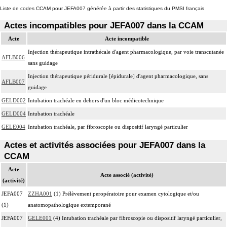
Liste de codes CCAM pour JEFA007 générée à partir des statistiques du PMSI français
Actes incompatibles pour JEFA007 dans la CCAM
Acte
Acte incompatible
Injection thérapeutique intrathécale d'agent pharmacologique, par voie transcutanée
AFLB006
sans guidage
Injection thérapeutique péridurale [épidurale] d'agent pharmacologique, sans
AFLB007
guidage
GELD002
Intubation trachéale en dehors d'un bloc médicotechnique
GELD004
Intubation trachéale
GELE004
Intubation trachéale, par fibroscopie ou dispositif laryngé particulier
Actes et activités associées pour JEFA007 dans la
CCAM
Acte
Acte associé (activité)
(activité)
JEFA007
ZZHA001
(1) Prélèvement peropératoire pour examen cytologique et/ou
(1)
anatomopathologique extemporané
JEFA007
GELE001
(4) Intubation trachéale par fibroscopie ou dispositif laryngé particulier,