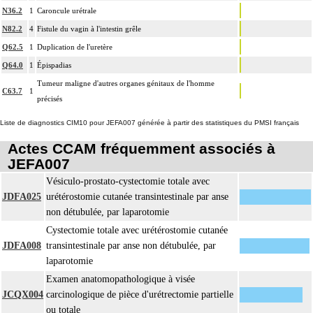
N36.2
1
Caroncule urétrale
N82.2
4
Fistule du vagin à l'intestin grêle
Q62.5
1
Duplication de l'uretère
Q64.0
1
Épispadias
Tumeur maligne d'autres organes génitaux de l'homme
C63.7
1
précisés
Liste de diagnostics CIM10 pour JEFA007 générée à partir des statistiques du PMSI français
Actes CCAM fréquemment associés à
JEFA007
Vésiculo-prostato-cystectomie totale avec
JDFA025
urétérostomie cutanée transintestinale par anse
non détubulée, par laparotomie
Cystectomie totale avec urétérostomie cutanée
JDFA008
transintestinale par anse non détubulée, par
laparotomie
Examen anatomopathologique à visée
JCQX004
carcinologique de pièce d'urétrectomie partielle
ou totale