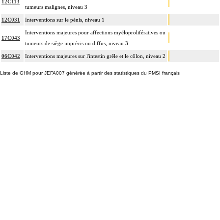
12C113
tumeurs malignes, niveau 3
12C031
Interventions sur le pénis, niveau 1
Interventions majeures pour affections myéloprolifératives ou
17C043
tumeurs de siège imprécis ou diffus, niveau 3
06C042
Interventions majeures sur l'intestin grêle et le côlon, niveau 2
Liste de GHM pour JEFA007 générée à partir des statistiques du PMSI français