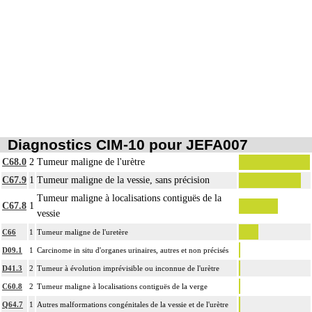
Diagnostics CIM-10 pour JEFA007
C68.0
2
Tumeur maligne de l'urètre
C67.9
1
Tumeur maligne de la vessie, sans précision
Tumeur maligne à localisations contiguës de la
C67.8
1
vessie
C66
1
Tumeur maligne de l'uretère
D09.1
1
Carcinome in situ d'organes urinaires, autres et non précisés
D41.3
2
Tumeur à évolution imprévisible ou inconnue de l'urètre
C60.8
2
Tumeur maligne à localisations contiguës de la verge
Q64.7
1
Autres malformations congénitales de la vessie et de l'urètre